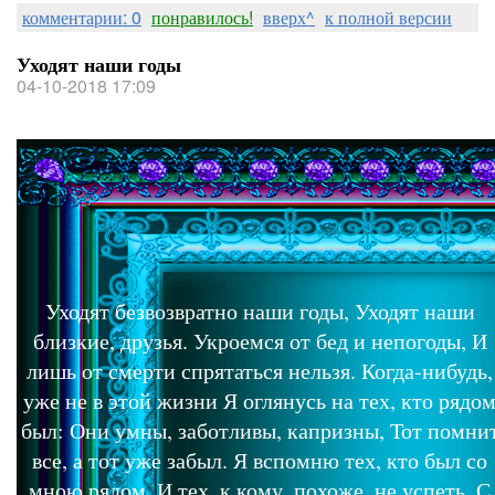
комментарии: 0
понравилось!
вверх^
к полной версии
Уходят наши годы
04-10-2018 17:09
Уходят безвозвратно наши годы, Уходят наши
близкие, друзья. Укроемся от бед и непогоды, И
лишь от смерти спрятаться нельзя. Когда-нибудь,
уже не в этой жизни Я оглянусь на тех, кто рядо
был: Они умны, заботливы, капризны, Тот помни
все, а тот уже забыл. Я вспомню тех, кто был со
мною рядом, И тех, к кому, похоже, не успеть, С