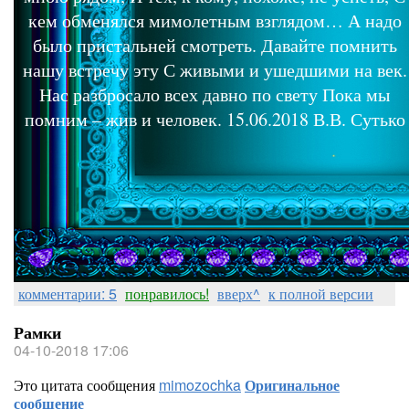
кем обменялся мимолетным взглядом… А надо
было пристальней смотреть. Давайте помнить
нашу встречу эту С живыми и ушедшими на век.
Нас разбросало всех давно по свету Пока мы
помним – жив и человек. 15.06.2018 В.В. Сутько
комментарии: 5
понравилось!
вверх^
к полной версии
Рамки
04-10-2018 17:06
Это цитата сообщения
mimozochka
Оригинальное
сообщение