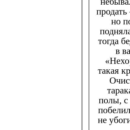
небывал
продать
но п
подняла
тогда б
в в
«Нехор
такая к
Очис
тарак
полы, с
побелил
не убог