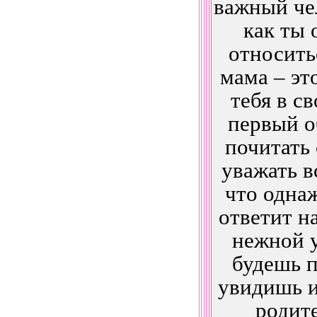
важный чел
как ты 
относить
мама – эт
тебя в с
первый о
почитать
уважать в
что одна
ответит н
нежной у
будешь 
увидишь 
родите