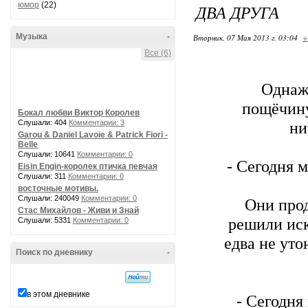
юмор
(22)
ДВА ДРУГА
Музыка
-
Вторник, 07 Мая 2013 г. 03:04
+
Все (6)
Однажд
пощёчину
Бокал любви Виктор Королев
Слушали: 404
Комментарии: 3
ни
Garou & Daniel Lavoie & Patrick Fiori -
Belle
Слушали: 10641
Комментарии: 0
- Сегодня 
Eisin Engin-королек птичка певчая
Слушали: 311
Комментарии: 0
восточные мотивы.
Слушали: 240049
Комментарии: 0
Они прод
Стас Михайлов - Живи и Знай
решили иск
Слушали: 5331
Комментарии: 0
едва не уто
Поиск по дневнику
-
в этом дневнике
- Сегодня