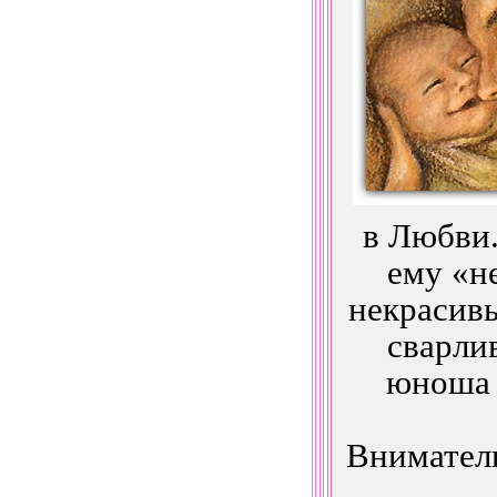
в Любви.
ему «н
некрасивы
сварли
юноша 
Внимател