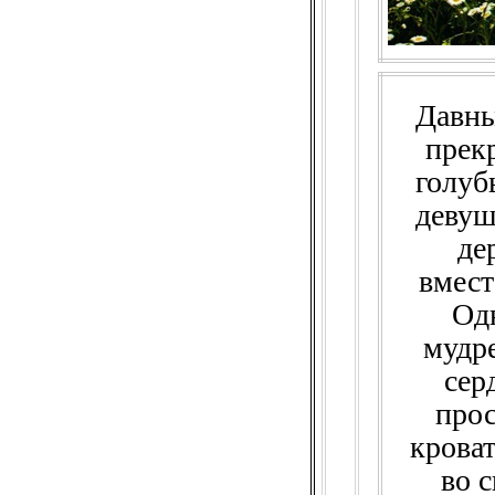
Давны
прек
голуб
девуш
де
вмест
Од
мудре
сер
прос
кроват
во 