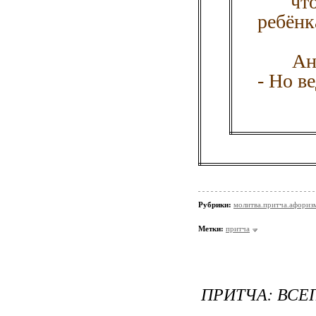
чт
ребёнк
Ан
- Но в
Рубрики:
молитва.притча.афориз
Метки:
притча
ПРИТЧА: ВС