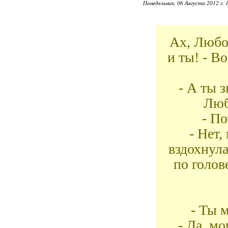
Понедельник, 06 Августа 2012 г. 
Ах, Любов
и ты! - В
- А ты 
Люб
- По
- Нет,
вздохнул
по голов
- Ты 
- Да, мо