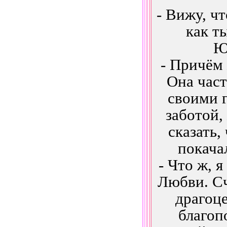
- Вижу, чт
как т
Ю
- Причём 
Она част
своими 
заботой,
сказать,
покача
- Что ж, 
Любви. Сч
драгоце
благоп