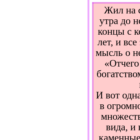
Жил на с
утра до н
концы с к
лет, и вс
мысль о н
«Отчего
богат­ство
И вот одн
в огромн
множеств
вида, и
каменные,