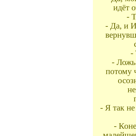
идёт о
- 
- Да, и 
вернувш
-
- Ложь
потому 
осоз
не
- Я так н
- Кон
малейшег