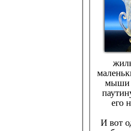
жиль
маленьк
мыши 
паутин
его 
И вот 