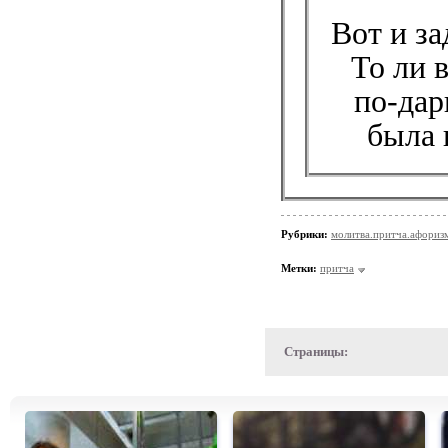
Вот и з
То ли 
по-дар
была 
Рубрики:
молитва.притча.афориз
Метки:
притча
Страницы: