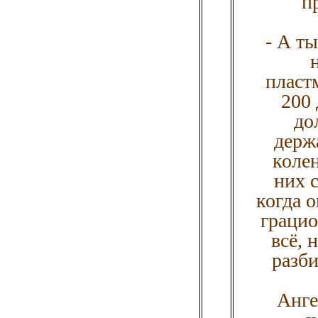
п
- А т
пласт
200 
до
держа
коле
них 
когда 
грацио
всё, 
разб
Анге