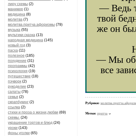
лиру схемы
(2)
— Ведь т
маникюр
(1)
медицина
(8)
твой бед
молитва
(7)
молитва.притча.афоризмы
(79)
же он бы
музыка
(55)
мультики.сказка
(13)
народная медицина
(145)
новый год
(3)
пасха
(11)
полезное
(185)
— Мы оба
похудение
(31)
программы
(42)
все зави
психология
(19)
путешествие
(18)
пэчворк
(2)
рукоделие
(23)
салаты
(78)
семья
(2)
скрапбукинг
(2)
Рубрики:
молитва.притча.афориз
ссылка
(2)
стихи и проза о жизни,любви
(69)
Метки:
притча
схемы.
(24)
украшение тортов и блюд
(24)
уроки
(143)
фоны.уголки
(65)