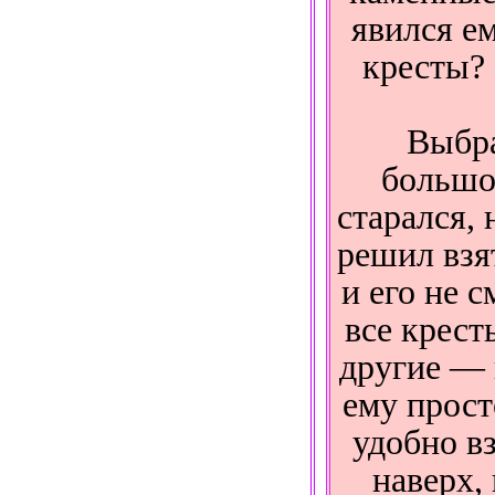
явился е
кресты?
Выбра
большой
старался, 
решил взя
и его не с
все крес
другие —
ему прост
удобно вз
наверх,