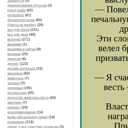
заработок
(0)
декорирование бутылок
(3)
— Повел
Hand made
(65)
photoshop
(61)
печальну
бисероплетение
(60)
букеты из конфет
(28)
др
все для блога
(231)
все для дачи
(48)
Эти сло
выпечка
(271)
вышивка
(1)
велел б
вышивка и шитье
(8)
вязание
(25)
призват
декупаж
(6)
десерт
(122)
дизайн.интерьер
(23)
женщина
(60)
— Я сча
животные
(7)
заговор
(5)
весть
здоровье
(195)
интересное
(65)
искусство.живопись.фото
(60)
квиллинг
(7)
Власт
клипарт
(29)
консервирование
(14)
награ
кофе чай шоколад ликер
(19)
кулинария
(218)
При
лепка. о все пластике.подделка
(5)