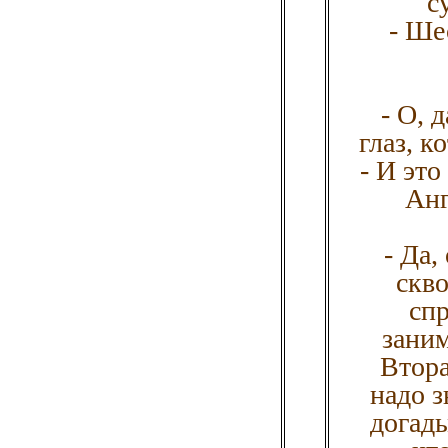
с
- Ше
- О, 
глаз, к
- И это
Анг
- Да,
скво
спр
заним
Втора
надо з
догады