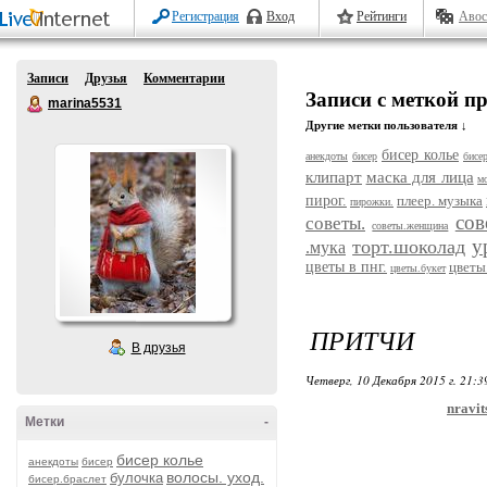
Регистрация
Вход
Рейтинги
Авос
Записи
Друзья
Комментарии
Записи с меткой п
marina5531
Другие метки пользователя ↓
бисер колье
анекдоты
бисер
бисер
клипарт
маска для лица
м
пирог.
плеер. музыка
пирожки.
сов
советы.
советы.женщина
у
торт.шоколад
.мука
цветы в пнг.
цветы
цветы.букет
ПРИТЧИ
В друзья
Четверг, 10 Декабря 2015 г. 21:
nravit
Метки
-
бисер колье
анекдоты
бисер
волосы. уход.
булочка
бисер.браслет