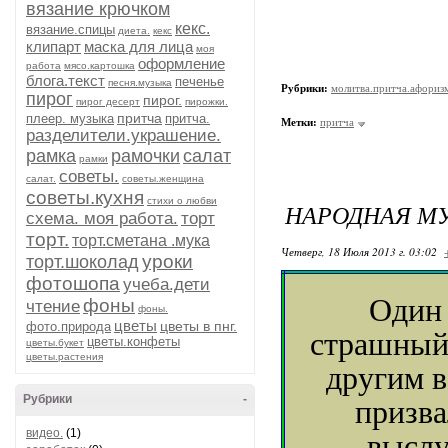
вязание крючком
кекс.
вязание.спицы
диета.
кекс
клипарт
маска для лица
моя
оформление
работа
мясо.картошка
блога.текст
печенье
песня.музыка
Рубрики:
молитва.притча.афориз
пирог
пирог.
пирог десерт
пирожки.
притча
плеер. музыка
притча.
Метки:
притча
разделители.украшение.
рамка
рамочки
салат
рамки
советы.
салат.
советы.женщина
советы.кухня
стихи о любви
НАРОДНАЯ МУ
схема. моя работа.
торт
торт.
торт.сметана .мука
Четверг, 18 Июля 2013 г. 03:02
уроки
торт.шоколад
фотошопа
учеба.дети
Один 
фоны
чтение
фоны.
цветы
цветы в пнг.
фото.природа
страшный 
цветы.конфеты
цветы.букет
цветы.растения
другим в
Рубрики
-
призва
видео.
(1)
выслу