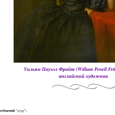
Уильям Пауэлл Фрайт (William Powell Frith
английский художник
ообщений "
дети
":