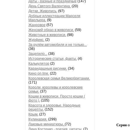
Даты - разные и праздничые
(147)
День Святого Валентина.
(20)
Детки. Живопись.
(97)
Добрые иллюстрации Марселя
Марльера.
(9)
Жанровое
(57)
Женский образ в живописи.
(59)
Животные в живописи.
(98)
Журфикс.
(2)
За рулём автомобиля и не только...
(36)
Зацепило...
(38)
Исторические статьи, факты.
(4)
Калькулятор
(2)
Карандашные рисунки.
(34)
Кино on line.
(22)
Королевская семья Великобритании.
(171)
Короли, королевы и королевские
семьи.
(37)
Кошки в живописи. Просто кошки (
фото ).
(105)
Красота и здоровье. Народные
рецепты.
(152)
Крым.
(27)
Кулинария.
(299)
Лаковые миниатюры.
(72)
Серия с
Лина Костенко - поезия, цитаты.
(7)