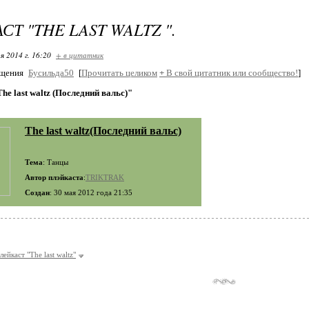
Т "THE LAST WALTZ ".
я 2014 г. 16:20
+ в цитатник
бщения
Бусильда50
[
Прочитать целиком
+
В свой цитатник или сообщество!
]
he last waltz (Последний вальс)"
The last waltz(Последний вальс)
Тема
: Танцы
Автор плэйкаста
:
TRIKTRAK
Создан
: 30 мая 2012 года 21:35
лейкаст "The last waltz"