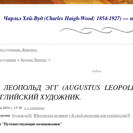
Чарльз Хей-Вуд (Charles Haigh-Wood; 1854-1927) —
ие художники. Живопись.
 художники
Картина "Кокетки"
 ЛЕОПОЛЬД ЭГГ (AUGUSTUS LEOPOL
АНГЛИЙСКИЙ ХУДОЖНИК.
я 2014 г. 15:56
+ в цитатник
бщения
Бусильда50
[
Прочитать целиком
+
В свой цитатник или сообщество!
]
я "Путешествующие компаньонки"