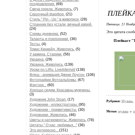
поздравления.
(69)
Свеча горела. Живопись.
(7)
ПЛЕЙКАС
Сказочный фарфор.
(21)
Стиль " Pin - Up " в живописи.
(28)
Пятница, 21 Ноябр
Странник без устали, вечный еврей.
(24)
Это цитата соо
Схемы дневника.
(52)
Таланты и поклонники.
(36)
Плейкаст "T
Тесты.
(4)
Томас Кинкейд. Живопись.
(5)
У камина. Старики.
(56)
Украина.
(29)
Украина. Живопись.
(139)
Уроки по LiRu. LiveInternet/
(138)
Флеш - анимация Джеки Лоусон.
(106)
Фотографии.Фотоальбомы.
(67)
Фэнтэзи...
(60)
Хорошо сидим. Красавцы мужчины.
(3)
Художник John Sloan.
(17)
Рубрики:
Музыка.
Художники - иллюстраторы.
(95)
Художники - примитивисты.
(30)
Метки:
музыка
п
Художники. Живопись.
(46)
Цветы и натюрморты. Живопись.
(78)
Цитаты " О нас, любимых..."
(36)
Это интересно...
(151)