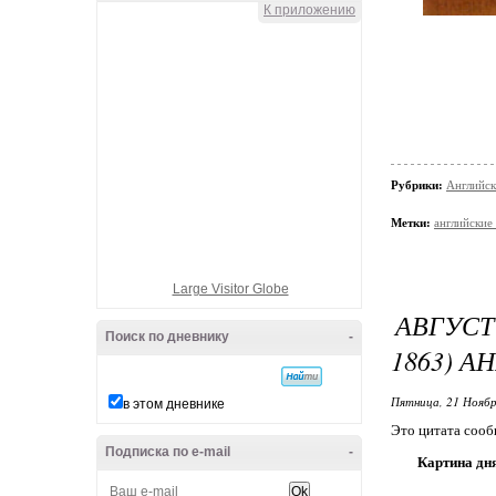
К приложению
Рубрики:
Английск
Метки:
английские
Large Visitor Globe
АВГУСТ
Поиск по дневнику
-
1863) 
Пятница, 21 Ноябр
в этом дневнике
Это цитата соо
Подписка по e-mail
-
Картина дн