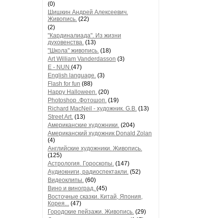
(0)
Шишкин Андрей Алексеевич.
Живопись.
(22)
(2)
"Кардиналиада". Из жизни
духовенства.
(13)
"Школа" живопись.
(18)
Art William Vanderdasson
(3)
E - NUN
(47)
English language.
(3)
Flash for fun
(88)
Happy Halloween.
(20)
Photoshop .Фотошоп.
(19)
Richard MacNeil - художник. G.B.
(13)
Street Art.
(13)
Американские художники.
(204)
Американский художник Donald Zolan
(4)
Английские художники. Живопись.
(125)
Астрология. Гороскопы.
(147)
Аудиокниги, радиоспектакли.
(52)
Видеоклипы.
(60)
Вино и виноград.
(45)
Восточные сказки. Китай, Япония,
Корея...
(47)
Городские пейзажи. Живопись.
(29)