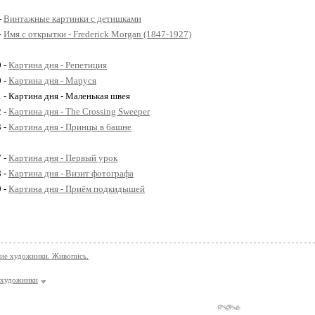
-
Винтажные картинки с детишками
-
Имя с открытки - Frederick Morgan (1847-1927)
9 -
Картина дня - Репетиция
0 -
Картина дня - Маруся
1 - Картина дня - Маленькая швея
2 -
Картина дня - The Crossing Sweeper
3 -
Картина дня - Принцы в башне
7 -
Картина дня - Первый урок
8 -
Картина дня - Визит фотографа
9 -
Картина дня - Приём подкидышей
ие художники. Живопись.
 художники