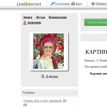
Регистрация
Вход
Рейтинги
Записи
Друзья
Комментарии
Создать дневник
lorikshink
КАРТИН
Пятница, 21 Ноябр
Это цитата соо
Картина дн
В друзья
Рубрики
-
Герань. Всё о ней, любимой.
(2)
(0)