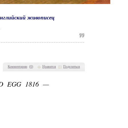
 английский живописец
Комментарии
(
0
)
Нравится
Поделиться
D EGG 1816 —