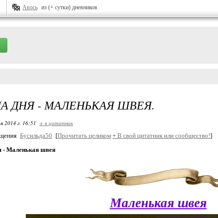
Авось
из (+ сутки) дневников
А ДНЯ - МАЛЕНЬКАЯ ШВЕЯ.
я 2014 г. 16:51
+ в цитатник
бщения
Бусильда50
[
Прочитать целиком
+
В свой цитатник или сообщество!
]
я - Маленькая швея
Маленькая швея