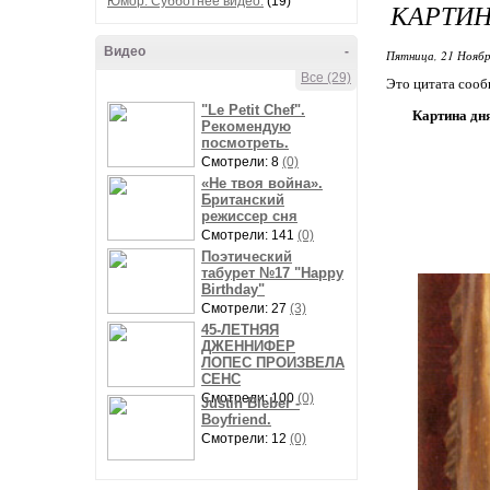
Юмор. Субботнее видео.
(19)
КАРТИН
Видео
-
Пятница, 21 Ноябр
Все (29)
Это цитата соо
"Le Petit Chef".
Картина дн
Рекомендую
посмотреть.
Смотрели: 8
(0)
«Не твоя война».
Британский
режиссер сня
Смотрели: 141
(0)
Поэтический
табурет №17 "Happy
Birthday"
Смотрели: 27
(3)
45-ЛЕТНЯЯ
ДЖЕННИФЕР
ЛОПЕС ПРОИЗВЕЛА
СЕНС
Смотрели: 100
(0)
Justin Bieber -
Boyfriend.
Смотрели: 12
(0)