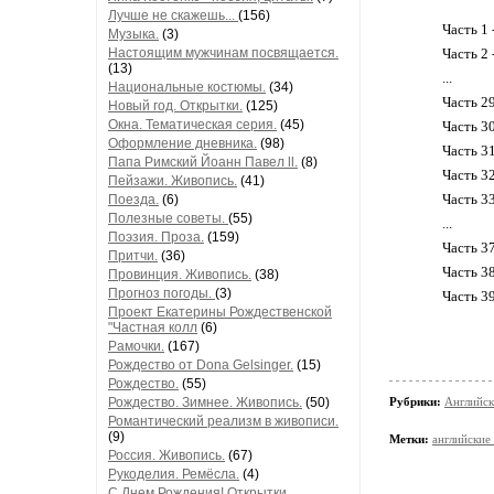
Лучше не скажешь...
(156)
Часть 1 
Музыка.
(3)
Настоящим мужчинам посвящается.
Часть 2 
(13)
...
Национальные костюмы.
(34)
Часть 2
Новый год. Открытки.
(125)
Окна. Тематическая серия.
(45)
Часть 3
Оформление дневника.
(98)
Часть 3
Папа Римский Йоанн Павел ll.
(8)
Часть 3
Пейзажи. Живопись.
(41)
Часть 3
Поезда.
(6)
Полезные советы.
(55)
...
Поэзия. Проза.
(159)
Часть 3
Притчи.
(36)
Часть 3
Провинция. Живопись.
(38)
Прогноз погоды.
(3)
Часть 3
Проект Екатерины Рождественской
"Частная колл
(6)
Рамочки.
(167)
Рождество от Dona Gelsinger.
(15)
Рождество.
(55)
Рождество. Зимнее. Живопись.
(50)
Рубрики:
Английск
Романтический реализм в живописи.
(9)
Метки:
английские
Россия. Живопись.
(67)
Рукоделия. Ремёсла.
(4)
С Днем Рождения! Открытки,