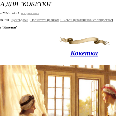
А ДНЯ "КОКЕТКИ"
я 2014 г. 16:11
+ в цитатник
бщения
Бусильда50
[
Прочитать целиком
+
В свой цитатник или сообщество!
]
я "Кокетки"
Кокетки