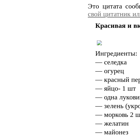
Это цитата соо
свой цитатник и
Красивая и вк
Ингредиенты:
— селедка
— огурец
— красный пе
— яйцо- 1 шт
— одна лукови
— зелень (укр
— морковь 2 
— желатин
— майонез