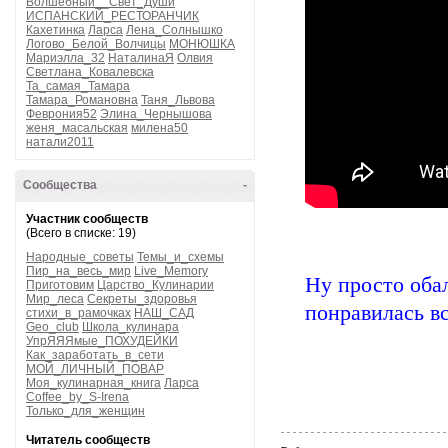
Волшебный__Свет_Души
ИСПАНСКИЙ_РЕСТОРАНЧИК
Кахетинка
Ларса
Лена_Солнышко
Логово_Белой_Волчицы
МОНЮШКА
Мариэлла_32
НаталинаЯ
Олвия
Светлана_Ковалевска
Та_самая_Тамара
Тамара_Романовна
Таня_Львова
Феврония52
Элина_Чернышова
женя_масальская
милена50
натали2011
Сообщества
-
Участник сообществ
(Всего в списке: 19)
Народные_советы
Темы_и_схемы
Пир_на_весь_мир
Live_Memory
Ну просто обал
Приготовим
Царство_Кулинарии
Мир_леса
Секреты_здоровья
понравилась в
стихи_в_рамочках
НАШ_САД
Geo_club
Школа_кулинара
УпрЯЯЯмые_ПОХУДЕЙКИ
Как_заработать_в_сети
МОЙ_ЛИЧНЫЙ_ПОВАР
Моя_кулинарная_книга
Ларса
Coffee_by_S-Irena
Только_для_женщин
Читатель сообществ