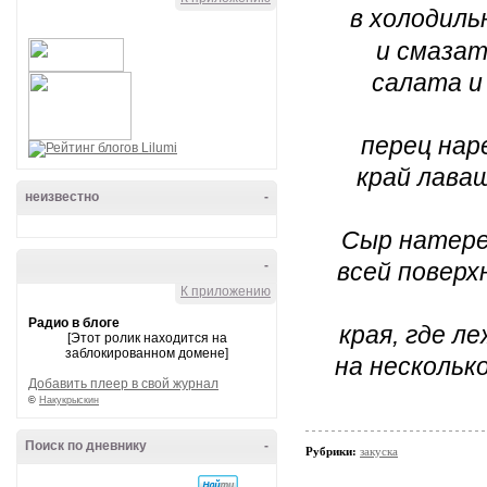
в холодильн
и смазат
салата и
перец нар
край лава
неизвестно
-
Сыр натере
-
всей поверх
К приложению
Радио в блоге
края, где л
[Этот ролик находится на
заблокированном домене]
на нескольк
Добавить плеер в свой журнал
©
Накукрыскин
Поиск по дневнику
-
Рубрики:
закуска