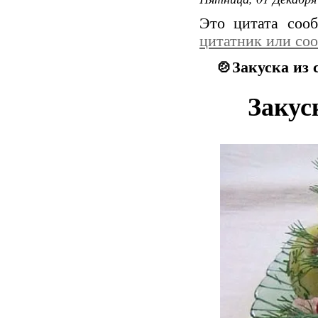
Это цитата со
цитатник или со
🍲Закуска из
Закус
Обжаре
мис
ост
такую