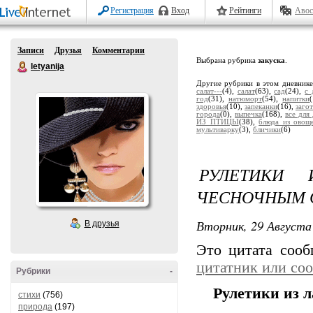
Регистрация
Вход
Рейтинги
Авос
Записи
Друзья
Комментарии
Выбрана рубрика
закуска
.
letyanija
Другие рубрики в этом дневник
салат---
(4),
салат
(63),
сад
(24),
с 
год
(31),
натюморт
(54),
напитки
здоровья
(10),
запеканки
(16),
заго
города
(0),
выпечка
(168),
все для
ИЗ ПТИЦЫ
(38),
блюда из овоще
мультиварку
(3),
бличики
(6)
РУЛЕТИКИ
ЧЕСНОЧНЫМ 
Вторник, 29 Августа 
В друзья
Это цитата соо
цитатник или со
Рубрики
-
Рулетики из 
стихи
(756)
природа
(197)