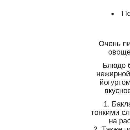
Пе
Очень пи
овоще
Блюдо б
нежирной
йогуртом
вкусно
Бакл
тонкими сл
на ра
Также п