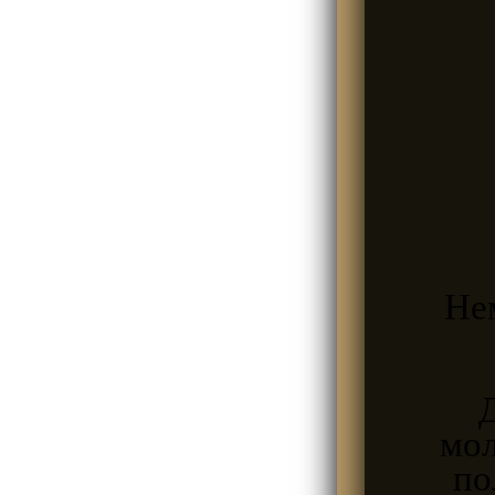
Не
Д
мол
по