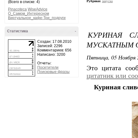
Рубрики:
закуска
(Всего в списке: 4)
Pinacoteca
WiseAdvice
О_Самом_Интересном
Виртуальное_кафе-Три_подруги
Статистика
-
КУРИНАЯ С
Создан: 17.08.2010
МУСКАТНЫМ 
Записей: 2296
Комментариев: 656
Написано: 3200
Пятница, 05 Ноября 
Отчеты:
Это цитата со
Посетители
Поисковые фразы
цитатник или со
Куриная слив