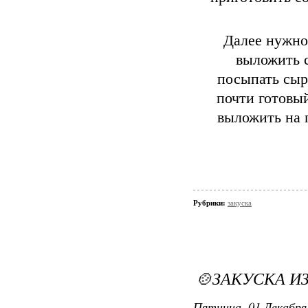
Далее нужно 
выложить 
посыпать сыр
почти готовый
выложить на 
Те
нал
масла,
ч
Рубрики:
закуска
нареза
🍲ЗАКУСКА И
Пятница, 01 Декабря 