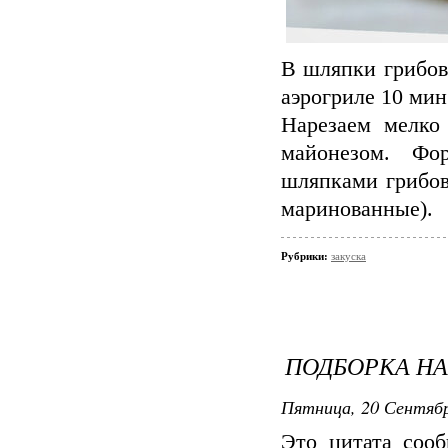
В шляпки грибов
аэрогриле 10 мин
Нарезаем мелко
майонезом. Фо
шляпками грибов
маринованные).
Рубрики:
закуска
ПОДБОРКА Н
Пятница, 20 Сентябр
Это цитата соо