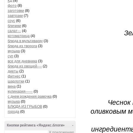
КД
(9)
фото
(8)
заготовки
(8)
завтраки
(7)
соус
(6)
бличики
(6)
салат---
(4)
Зе
котоматрица
(4)
блюда в мультиварку
(3)
блюда из творога
(3)
музыка
(3)
суп
(3)
все для дневника
(3)
блюда из овощей----
(2)
диеты
(2)
фитнес
(1)
шарлотки
(1)
вина
(1)
кулинария------
(0)
с днем рождения рамочка
(0)
Чеснок 
музыка
(0)
БЛЮДА ИЗ ГРЫБОВ
(0)
оливковым м
города
(0)
Кнопки рейтинга «Яндекс.блоги»
-
ингредиенты
К приложению