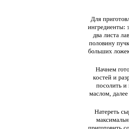
м
заклад
Для приготов
мину
ингредиенты: э
солим
два листа ла
будут н
половину пучк
Каб
больших ложек
уба
крыш
Начнем гото
костей и раз
посолить и
маслом, далее
Натереть сыр
максимально
приготовить с