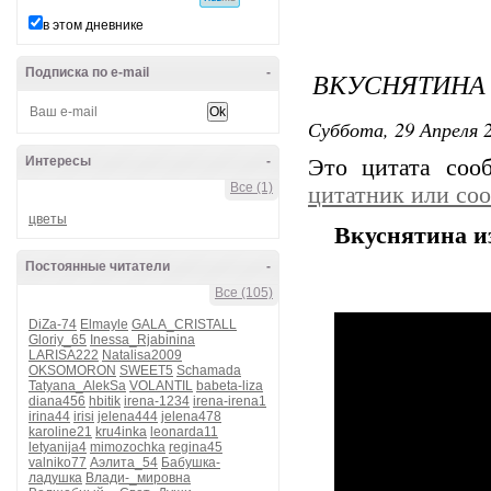
в этом дневнике
Подписка по e-mail
-
ВКУСНЯТИНА 
Суббота, 29 Апреля 2
Интересы
-
Это цитата со
Все (1)
цитатник или со
цветы
Вкуснятина и
Постоянные читатели
-
Все (105)
DiZa-74
Elmayle
GALA_CRISTALL
Gloriy_65
Inessa_Rjabinina
LARISA222
Natalisa2009
OKSOMORON
SWEET5
Schamada
Tatyana_AlekSa
VOLANTIL
babeta-liza
diana456
hbitik
irena-1234
irena-irena1
irina44
irisi
jelena444
jelena478
karoline21
kru4inka
leonarda11
letyanija4
mimozochka
regina45
valniko77
Аэлита_54
Бабушка-
ладушка
Влади-_мировна