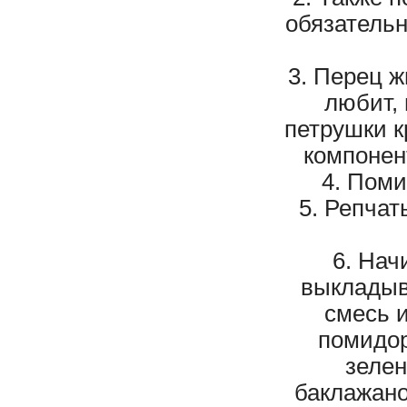
обязательн
Перец ж
любит,
петрушки к
компонен
Поми
Репчат
Нач
выкладыв
смесь и
помидор
зелен
баклажано