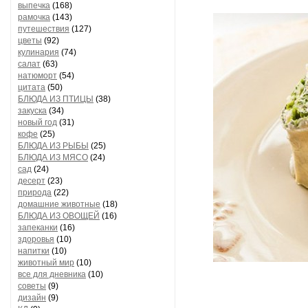
выпечка
(168)
рамочка
(143)
путешествия
(127)
цветы
(92)
кулинария
(74)
салат
(63)
натюморт
(54)
цитата
(50)
БЛЮДА ИЗ ПТИЦЫ
(38)
закуска
(34)
новый год
(31)
кофе
(25)
БЛЮДА ИЗ РЫБЫ
(25)
БЛЮДА ИЗ МЯСО
(24)
сад
(24)
десерт
(23)
природа
(22)
домашние животные
(18)
БЛЮДА ИЗ ОВОЩЕЙ
(16)
запеканки
(16)
здоровья
(10)
напитки
(10)
животный мир
(10)
все для дневника
(10)
советы
(9)
дизайн
(9)