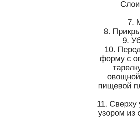
Слои
Прикры
Уб
Перед
форму с о
тарелк
овощной
пищевой пл
Сверху 
узором из 