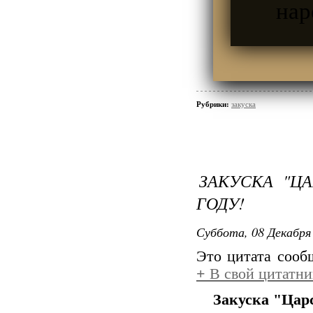
нар
Рубрики:
закуска
ЗАКУСКА "Ц
ГОДУ!
Суббота, 08 Декабря 
Это цитата соо
+
В свой цитатни
В ск
Закуска "Цар