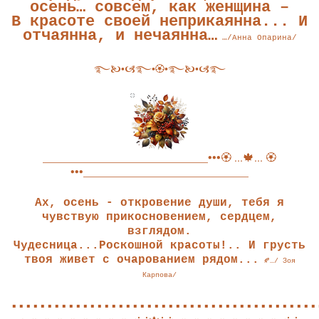
осень…
совсем, как женщина –
В красоте своей неприкаянна...
И
отчаянна, и нечаянна…
…
/Анна Опарина/
࿐🙤•🙦࿐•🏵•࿐🙤•🙦࿐
_____________________________•••🏵 ...🍁... 🏵
•••_____________________________
Ах, осень - откровение души, тебя я
чувствую прикосновением, сердцем,
взглядом.
Чудесница...Роскошной красоты!.. И грусть
твоя живет с очарованием рядом...
…/ Зоя
🍂
Карпова/
▪▪▪▪▪▪▪▪▪▪▪▪▪▪▪▪▪▪▪▪▪▪▪▪▪▪▪▪▪▪▪▪▪▪▪▪▪▪▪▪▪▪▪