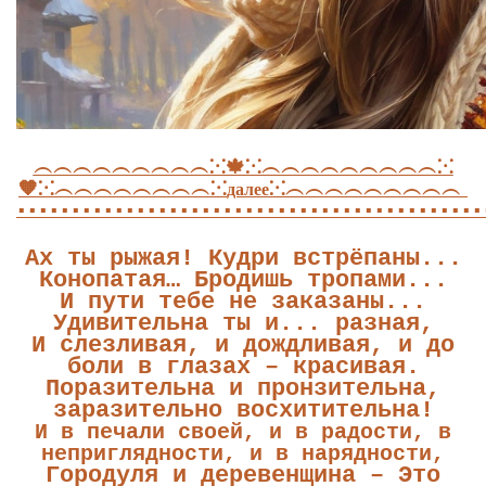
︵︵︵︵︵︵︵︵︵⁙🍁⁙︵︵︵︵︵︵︵︵︵⁙
🧡⁙︵︵︵︵︵︵︵︵⁙
⁙︵︵︵︵︵︵︵︵︵
далее
▪▪▪▪▪▪▪▪▪▪▪▪▪▪▪▪▪▪▪▪▪▪▪▪▪▪▪▪▪▪▪▪▪▪▪▪▪▪▪▪▪▪▪
Ах ты рыжая! Кудри встрёпаны...
Конопатая… Бродишь тропами...
И пути тебе не заказаны...
Удивительна ты и... разная,
И слезливая, и дождливая,
и до
боли в глазах – красивая.
Поразительна и пронзительна,
заразительно восхитительна!
И в печали своей, и в радости,
в
неприглядности, и в нарядности,
Городуля и деревенщина –
Это