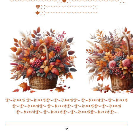
︶︶︶︶︶︶︶︶︶⁙🍁⁙︶︶︶︶︶︶︶︶︶⁙
🧡⁙︶︶︶︶︶︶︶︶︶⁙
🍁⁙︶︶︶︶︶︶︶︶︶︶
࿐🙤•🙦 ࿐🙤•🙦࿐࿐🙤•🙦࿐࿐🙤•🙦࿐࿐🙤•🙦
࿐࿐🙤•🙦࿐࿐🙤•🙦࿐࿐🙤•🙦࿐࿐🙤•🙦
࿐🙤•🙦࿐࿐🙤•🙦࿐࿐🙤•🙦࿐🙤•🙦࿐