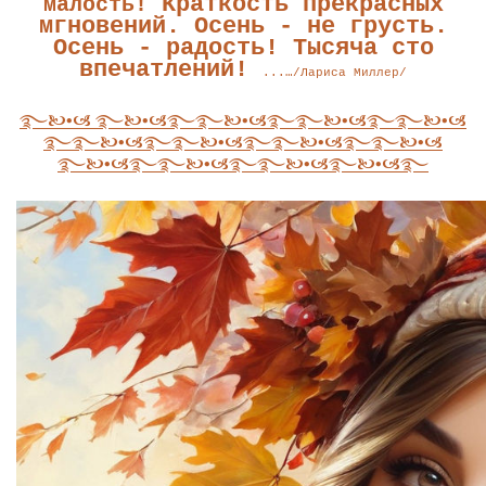
Краткость прекрасных
малость!
мгновений. Осень - не грусть.
Осень - радость! Тысяча сто
впечатлений!
...…/Лариса Миллер/
࿐🙤•🙦 ࿐🙤•🙦࿐࿐🙤•🙦࿐࿐🙤•🙦࿐࿐🙤•🙦
࿐࿐🙤•🙦࿐࿐🙤•🙦࿐࿐🙤•🙦࿐࿐🙤•🙦
࿐🙤•🙦࿐࿐🙤•🙦࿐࿐🙤•🙦࿐🙤•🙦࿐