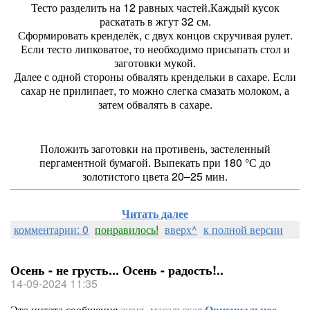
Тесто разделить на 12 равных частей.Каждый кусок
раскатать в жгут 32 см.
Сформировать кренделёк, с двух концов скручивая рулет.
Если тесто липковатое, то необходимо присыпать стол и
заготовки мукой.
Далее с одной стороны обвалять крендельки в сахаре. Если
сахар не прилипает, то можно слегка смазать молоком, а
затем обвалять в сахаре.
Положить заготовки на противень, застеленный
пергаментной бумагой. Выпекать при 180 °С до
золотистого цвета 20–25 мин.
Читать далее
комментарии: 0
понравилось!
вверх^
к полной версии
Осень - не грусть... Осень - радость!..
14-09-2024 11:35
Это цитата сообщения
женя_масальская
Оригинальное