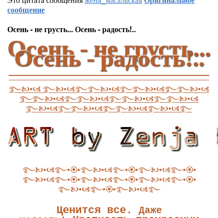
сообщение
Осень - не грусть... Осень - радость!..
Осень - не грусть...
Осень - радость!..
࿐🙤•🙦 ࿐🙤•🙦࿐࿐🙤•🙦࿐࿐🙤•🙦࿐࿐🙤•🙦
࿐࿐🙤•🙦࿐࿐🙤•🙦࿐࿐🙤•🙦࿐࿐🙤•🙦
࿐🙤•🙦࿐࿐🙤•🙦࿐࿐🙤•🙦࿐🙤•🙦࿐
࿐🙤•🙦࿐•🏵•࿐🙤•🙦࿐•🏵•࿐🙤•🙦࿐•🏵•
࿐🙤•🙦࿐•🏵•࿐🙤•🙦࿐•🏵•࿐🙤•🙦࿐•🏵•
࿐🙤•🙦࿐•🏵•࿐🙤•🙦࿐
Ценится все.
Даже