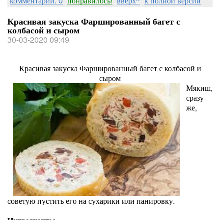
комментарии: 0
понравилось!
вверх^
к полной версии
Красивая закуска Фаршированный багет с
колбасой и сыром
30-03-2020 09:49
Красивая закуска Фаршированный багет с колбасой и
сыром
Мякиш,
сразу
же,
советую пустить его на сухарики или панировку.