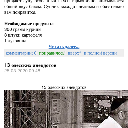
придают супу особенный вкуси гармонично вписываются
общий вкус блюда. Супчик выходит нежным и обязательно
вам понравится.
Необходимые продукты
300 грамм курицы
3 штуки картофеля
1 луковица
Читать далее...
комментарии: 0
понравилось!
вверх^
к полной версии
13 одесских анекдотов
25-03-2020 09:48
13 одесских анекдотов