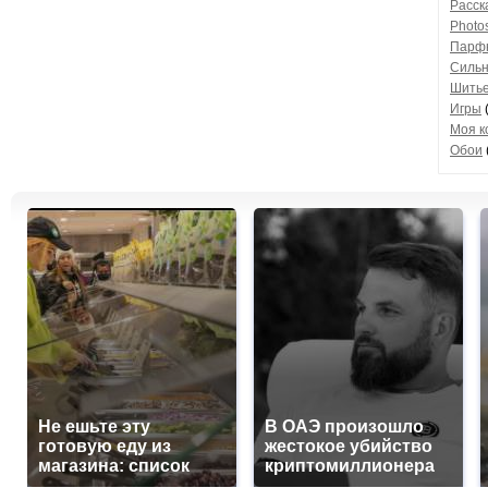
Расск
Photo
Парфю
Сильн
Шить
Игры
(
Моя к
Обои
Не ешьте эту
В ОАЭ произошло
готовую еду из
жестокое убийство
магазина: список
криптомиллионера