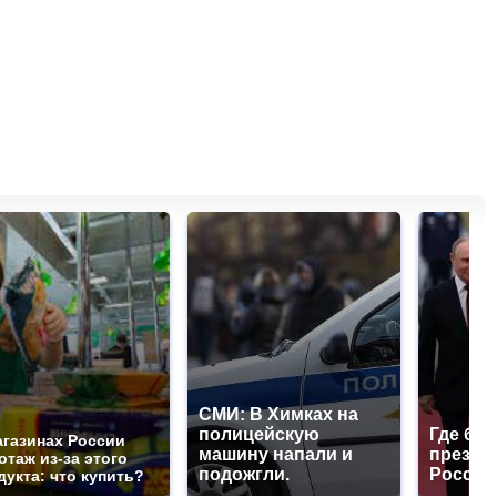
СМИ: В Химках на
полицейскую
Где буд
агазинах России
машину напали и
презид
отаж из-за этого
подожгли.
России
дукта: что купить?