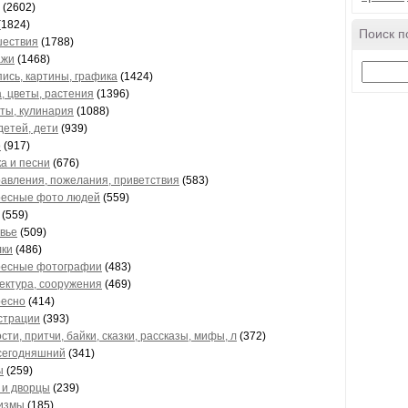
(2602)
(1824)
Поиск п
ествия
(1788)
ажи
(1468)
ись, картины, графика
(1424)
, цветы, растения
(1396)
ты, кулинария
(1088)
детей, дети
(939)
о
(917)
а и песни
(676)
авления, пожелания, приветствия
(583)
есные фото людей
(559)
(559)
вье
(509)
ки
(486)
есные фотографии
(483)
ектура, сооружения
(469)
есно
(414)
страции
(393)
сти, притчи, байки, сказки, рассказы, мифы, л
(372)
сегодняшний
(341)
ы
(259)
 и дворцы
(239)
измы
(185)