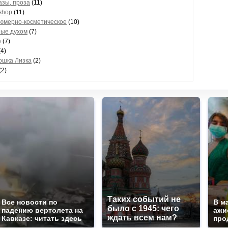
азы, проза
(11)
shop
(11)
мерно-косметическое
(10)
ые духом
(7)
е
(7)
4)
ошка Лизка
(2)
(2)
Таких событий не
Все новости по
В м
было с 1945: чего
падению вертолета на
ажи
ждать всем нам?
Кавказе: читать здесь
про