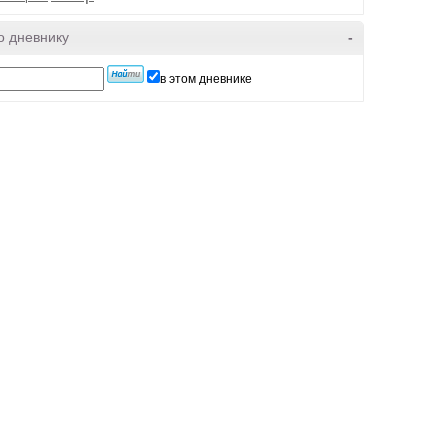
о дневнику
-
в этом дневнике