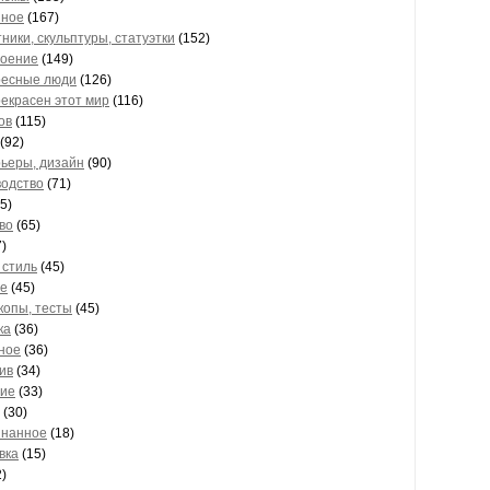
зное
(167)
ники, скульптуры, статуэтки
(152)
оение
(149)
есные люди
(126)
рекрасен этот мир
(116)
ов
(115)
(92)
ьеры, дизайн
(90)
одство
(71)
5)
во
(65)
)
 стиль
(45)
е
(45)
копы, тесты
(45)
ка
(36)
ное
(36)
ив
(34)
ие
(33)
(30)
знанное
(18)
вка
(15)
)