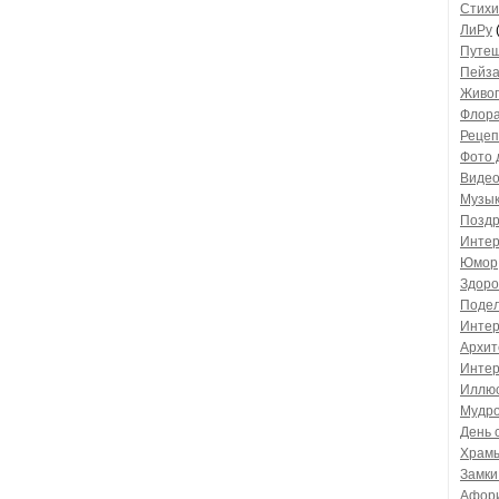
Стихи
ЛиРу
Путеш
Пейз
Живоп
Флора
Рецеп
Фото 
Виде
Музык
Поздр
Интер
Юмор
Здоро
Подел
Интер
Архит
Интер
Иллю
Мудро
День 
Храм
Замки
Афор