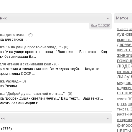
ник
-
Метки
Все (11029)
8 марта
s
аудиок
ка для стихов
-
(0)
выпечк
ка для стихов ...
дереве
ка "А на улице просто снегопад..."
-
(0)
животн
ка "А на улице просто снегопад..." Ваш текст… Ваш текст… Код
живоп
ки без анимации Ва...
рамоч
для чтения и скачивания книг
-
(0)
люде
для чтения и скачивания книг Всем здравствуйте... Когда-то
котома
время, когда СССР ...
лиру
ка Разлад
-
(0)
мудрос
а Разлад ...
медици
осенн
ка "Добрей душа - светлей мечты..."
-
(0)
пл
ка "Добрей душа - светлей мечты..." Ваш текст… Ваш текст…
пироги
амочки без анимации В...
праздн
текста
растени
ики
-
сооруже
филосо
а
(4776)
цветы