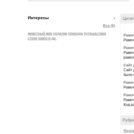
Интересы
-
Цитат
Все (6)
животный мир
поделки
природа
путешествия
Рамоч
стихи
юмор и др.
Рамоч
Рамоч
Рамоч
рамоч
Сайт 
Сайт 
было 
Рамоч
Рамочк
Рамоч
Рамоч
Код р
Рубр
Фаун