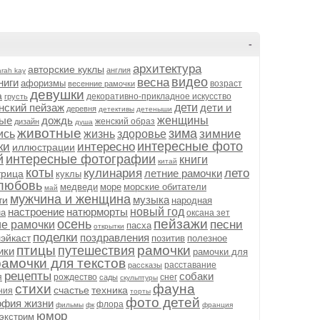
-
архитектура
авторские куклы
англия
arah kay
видео
весна
ниги
афоризмы
возраст
весенние рамочки
девушки
а
декоративно-прикладное искусство
грусть
нский пейзаж
дети
дети и
деревня
детективы
детеныши
ые
дождь
женщины
женский образ
дизайн
душа
животные
зима
зимние
ись
жизнь
здоровье
интересные фото
ки
интересно
иллюстрации
й
интересные фотографии
книги
китай
коты
кулинария
лето
летние рамочки
трица
куклы
любовь
медведи
море
морские обитатели
май
мужчина и женщина
музыка
ти
народная
настроение
натюрморты
новый год
на
оксана зет
пейзажи
осень
песни
ие рамочки
пасха
открытки
поделки
поздравления
эйкаст
позитив
полезное
птицы
рамочки
путешествия
ики
рамочки для
рамочки для текстов
расставание
рассказы
рецепты
собаки
я
рождество
снег
сады
скульптуры
стихи
фауна
счастье
техника
ния
торты
фото детей
фия жизни
флора
фильмы
фк
франция
юмор
экстрим