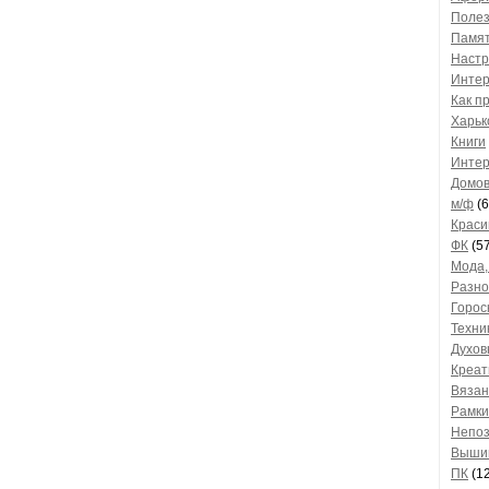
Поле
Памят
Настр
Интер
Как п
Харьк
Книги
Интер
Домов
м/ф
(6
Краси
ФК
(57
Мода,
Разно
Горос
Техни
Духов
Креат
Вязан
Рамки
Непо
Выши
ПК
(12