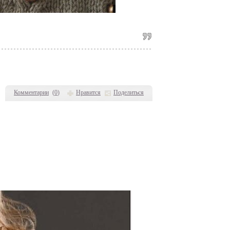
Комментарии
(
0
)
Нравится
Поделиться