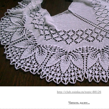
http://club.osinka.ru/topic-88126
Читать далее...