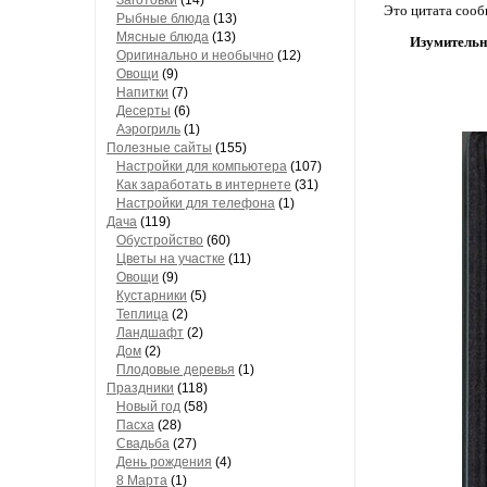
Заготовки
(14)
Это цитата соо
Рыбные блюда
(13)
Мясные блюда
(13)
Изумительн
Оригинально и необычно
(12)
Овощи
(9)
Напитки
(7)
Десерты
(6)
Аэрогриль
(1)
Полезные сайты
(155)
Настройки для компьютера
(107)
Как заработать в интернете
(31)
Настройки для телефона
(1)
Дача
(119)
Обустройство
(60)
Цветы на участке
(11)
Овощи
(9)
Кустарники
(5)
Теплица
(2)
Ландшафт
(2)
Дом
(2)
Плодовые деревья
(1)
Праздники
(118)
Новый год
(58)
Пасха
(28)
Свадьба
(27)
День рождения
(4)
8 Марта
(1)