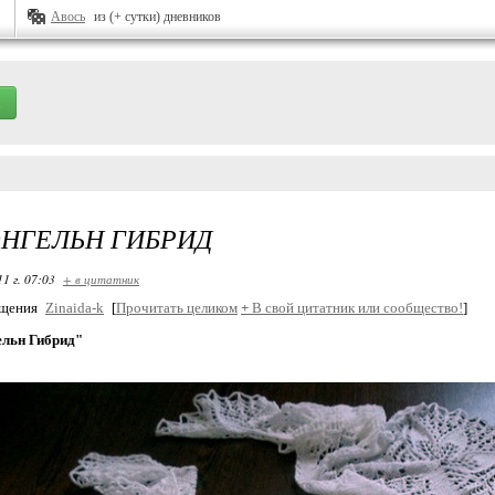
Авось
из (+ сутки) дневников
НГЕЛЬН ГИБРИД
11 г. 07:03
+ в цитатник
бщения
Zinaida-k
[
Прочитать целиком
+
В свой цитатник или сообщество!
]
льн Гибрид"