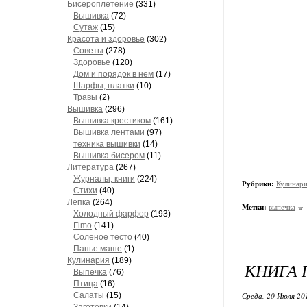
Бисероплетение
(331)
Вышивка
(72)
Сутаж
(15)
Красота и здоровье
(302)
Советы
(278)
Здоровье
(120)
Дом и порядок в нем
(17)
Шарфы, платки
(10)
Травы
(2)
Вышивка
(296)
Вышивка крестиком
(161)
Вышивка лентами
(97)
техника вышивки
(14)
Вышивка бисером
(11)
Литература
(267)
Журналы, книги
(224)
Рубрики:
Кулинари
Стихи
(40)
Лепка
(264)
Метки:
выпечка
Холодный фарфор
(193)
Fimo
(141)
Соленое тесто
(40)
Папье маше
(1)
Кулинария
(189)
КНИГА 
Выпечка
(76)
Птица
(16)
Салаты
(15)
Среда, 20 Июля 20