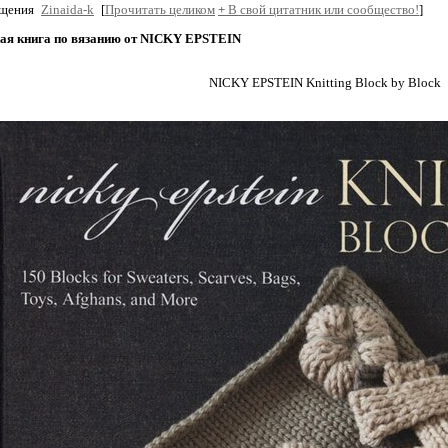
бщения
Zinaida-k
[
Прочитать целиком
+
В свой цитатник или сообщество!
]
ая книга по вязанию от NICKY EPSTEIN
NICKY EPSTEIN Knitting Block by Block