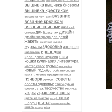
выкройка
вык
вышивка
вышивка бисером
вышивка крестиком
вязание
вышивка лентами
вязание крючком
вязание спицами
вязание
дизайн
дача
спицы
декупаж
для детей
дизайн интерьера
жакеты
животные
журнал
здоровье
журналы
интерьер
ирландия
интерьеры
книги
ирландское кружево
кошки
кулинария
литература
музыка
мастер класс
настройки
новый год
обустройство
овощи
праздники
плетение
пасха
птица
пэчворк
советы
ремонт
советы здоровье
стихи
сумки
творчество
сутаж
техника
сумочки
украшения
узоры
цветы
шапки
цветы на участке
часы
шитье
шарфы
шитье выкройка
шляпы
шторы
юбки