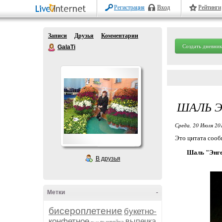
Регистрация
Вход
Рейтинги
Записи
Друзья
Комментарии
Создать дневник
GalaTi
ШАЛЬ Э
Среда, 20 Июля 20
Это цитата соо
Шаль "Энге
В друзья
Метки
-
бисероплетение
букетно-
конфетное
выпечка