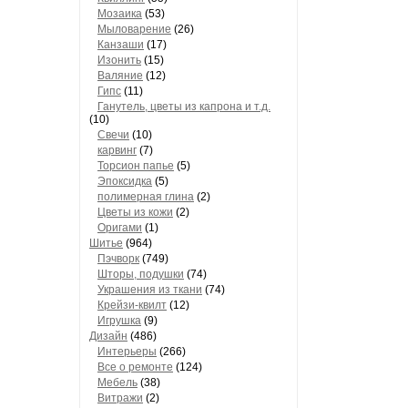
Мозаика
(53)
Мыловарение
(26)
Канзаши
(17)
Изонить
(15)
Валяние
(12)
Гипс
(11)
Ганутель, цветы из капрона и т.д.
(10)
Свечи
(10)
карвинг
(7)
Торсион папье
(5)
Эпоксидка
(5)
полимерная глина
(2)
Цветы из кожи
(2)
Оригами
(1)
Шитье
(964)
Пэчворк
(749)
Шторы, подушки
(74)
Украшения из ткани
(74)
Крейзи-квилт
(12)
Игрушка
(9)
Дизайн
(486)
Интерьеры
(266)
Все о ремонте
(124)
Мебель
(38)
Витражи
(2)