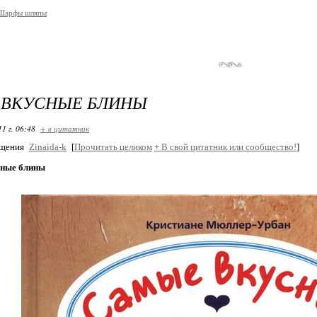
/Шарфы шляпы
 ВКУСНЫЕ БЛИНЫ
11 г. 06:48
+ в цитатник
бщения
Zinaida-k
[
Прочитать целиком
+
В свой цитатник или сообщество!
]
сные блины