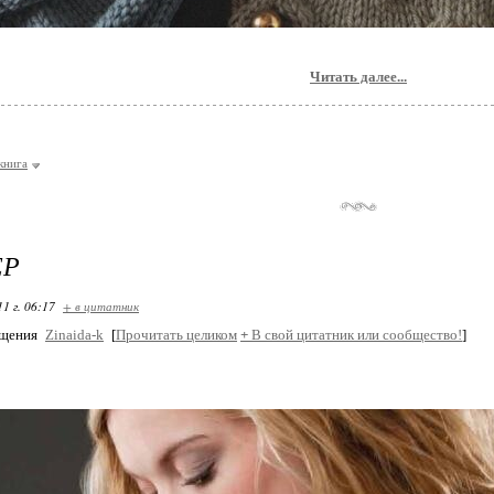
Читать далее...
книга
ЕР
11 г. 06:17
+ в цитатник
бщения
Zinaida-k
[
Прочитать целиком
+
В свой цитатник или сообщество!
]