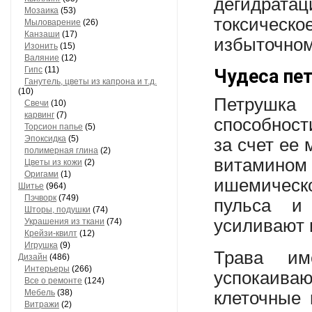
дегидрата
Мозаика
(53)
токсическое
Мыловарение
(26)
Канзаши
(17)
избыточном
Изонить
(15)
Валяние
(12)
Гипс
(11)
Чудеса пе
Ганутель, цветы из капрона и т.д.
(10)
Петрушка
Свечи
(10)
карвинг
(7)
способност
Торсион папье
(5)
Эпоксидка
(5)
за счет ее 
полимерная глина
(2)
витамином 
Цветы из кожи
(2)
Оригами
(1)
ишемическ
Шитье
(964)
Пэчворк
(749)
пульса и
Шторы, подушки
(74)
усиливают 
Украшения из ткани
(74)
Крейзи-квилт
(12)
Игрушка
(9)
Трава им
Дизайн
(486)
Интерьеры
(266)
успокаива
Все о ремонте
(124)
Мебель
(38)
клеточные 
Витражи
(2)