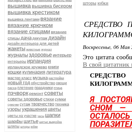
выкройка
вык
шторы
юбки
вышивка
вышивка бисером
вышивка крестиком
вязание
вышивка лентами
СРЕДСТВО 
вязание крючком
вязание спицами
КИЛОГРАММ
вязание
дизайн
дача
спицы
декупаж
для детей
дизайн интерьера
Воскресенье, 06 Мая 
жакеты
животные
журнал
здоровье
журналы
интерьер
Это цитата соо
ирландия
интерьеры
В свой цитатник
книги
ирландское кружево
кошки
кулинария
литература
СРЕДСТВ
музыка
мастер класс
настройки
новый год
КИЛОГРАМ
обустройство
овощи
праздники
плетение
пасха
птица
пэчворк
советы
ремонт
Я ПОСТОЯ
советы здоровье
стихи
сумки
творчество
сутаж
техника
сумочки
СНОМ — 
украшения
узоры
цветы
ОСТАЛОС
шапки
цветы на участке
часы
шитье
шарфы
ПОРАЗИТЕ
шитье выкройка
шляпы
шторы
юбки