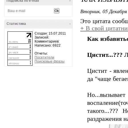
Подписка по e-mail
-
Вторник, 05 Декабря 
Это цитата соо
Статистика
-
+
В свой цитатни
Создан: 15.07.2011
Записей:
Как избавить
Комментариев:
Написано: 6922
Отчеты:
Цистит...??? Л
Посетители
Поисковые фразы
Цистит - явлен
да "чаще бегае
Но...вызывает
воспаление(то
такого...???
раздражения на