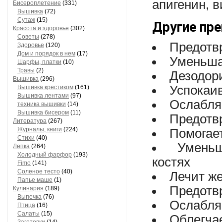
апигенин, 
Бисероплетение
(331)
Вышивка
(72)
Сутаж
(15)
Другие пр
Красота и здоровье
(302)
Советы
(278)
Предотв
Здоровье
(120)
Дом и порядок в нем
(17)
Уменьша
Шарфы, платки
(10)
Травы
(2)
Дезодор
Вышивка
(296)
Успокаи
Вышивка крестиком
(161)
Вышивка лентами
(97)
Ослабля
техника вышивки
(14)
Вышивка бисером
(11)
Предотв
Литература
(267)
Журналы, книги
(224)
Помогае
Стихи
(40)
Умень
Лепка
(264)
Холодный фарфор
(193)
костях
Fimo
(141)
Соленое тесто
(40)
Лечит ж
Папье маше
(1)
Предотв
Кулинария
(189)
Выпечка
(76)
Ослабля
Птица
(16)
Салаты
(15)
Облегча