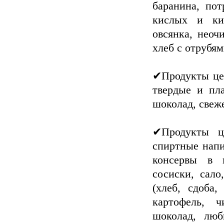
баранина, пот
кислых и кис
овсянка, неоч
хлеб с отрубя
✔Продукты цен
твердые и пл
шоколад, свеж
✔Продукты ц
спиртные напи
консервы в 
сосиски, сало
(хлеб, сдоба,
картофель, 
шоколад, люб