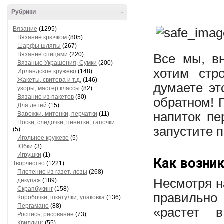
Рубрики
-
Вязание
(1295)
Вязание крючком
(805)
Шарфы шляпы
(267)
Вязание спицами
(220)
Все мы, вн
Вязаные Украшения, Сумки
(200)
хотим стр
Ирландское кружево
(148)
Жакеты, свитера и т.д.
(146)
думаете э
узоры, мастер классы
(82)
Вязание из пакетов
(30)
обратном! 
Для детей
(15)
напиток пе
Варежки, митенки, перчатки
(11)
Носки, следочки, пинетки, тапочки
запустите 
(5)
Игольное кружево
(5)
Юбки
(3)
Игрушки
(1)
Как возни
Творчество
(1221)
Плетение из газет, лозы
(268)
Несмотря н
декупаж
(189)
Скрапбукинг
(158)
правильно
Коробочки, шкатулки, упаковка
(136)
Пергамано
(88)
«растет 
Роспись, рисование
(73)
Квиллинг
(55)