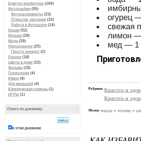
Букетно-конфетное
(104)
имбирны
Фотографии
(55)
Фотонатюрморты
(23)
огурец 
Открытки, картинки
(15)
свежая 
Работа в Фотошопе
(14)
Кошки
(52)
лимон — 
Музыка
(29)
Мода
(29)
мед — 1 
Непознанное
(25)
Просто анекдот
(2)
Приготовл
Разное
(18)
Цветы в доме
(15)
Фильмы
(10)
Психология
(4)
Юмор
(4)
Для малышей
(4)
Рубрики:
Юридическая помощь
(1)
Красота и здо
ИГРЫ
(1)
Красота и здор
Поиск по дневнику
-
Метки:
красота
здоровье
со
в этом дневнике
КАК ИЗБАВИ