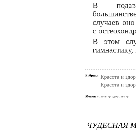
В подав
большинств
случаев оно
с остеохонд
В этом слу
гимнастику,
Рубрики:
Красота и здо
Красота и здор
Метки:
советы
здоровье
ЧУДЕСНАЯ М