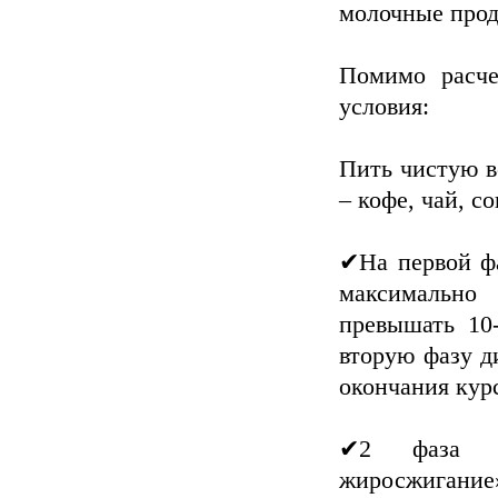
молочные прод
Помимо расче
условия:
Пить чистую во
– кофе, чай, с
✔На первой ф
максимально
превышать 10-
вторую фазу д
окончания кур
✔2 фаза м
жиросжигани