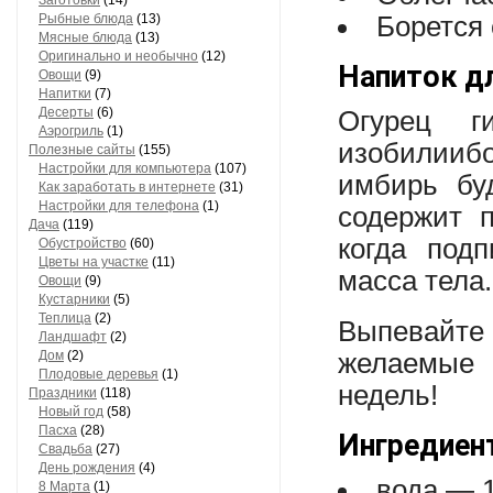
Заготовки
(14)
Рыбные блюда
(13)
Борется
Мясные блюда
(13)
Оригинально и необычно
(12)
Напиток д
Овощи
(9)
Напитки
(7)
Десерты
(6)
Огурец г
Аэрогриль
(1)
изобилииб
Полезные сайты
(155)
Настройки для компьютера
(107)
имбирь бу
Как заработать в интернете
(31)
Настройки для телефона
(1)
содержит 
Дача
(119)
когда под
Обустройство
(60)
Цветы на участке
(11)
масса тела.
Овощи
(9)
Кустарники
(5)
Теплица
(2)
Выпевайте
Ландшафт
(2)
Дом
(2)
желаемые 
Плодовые деревья
(1)
недель!
Праздники
(118)
Новый год
(58)
Пасха
(28)
Ингредиен
Свадьба
(27)
День рождения
(4)
вода — 
8 Марта
(1)