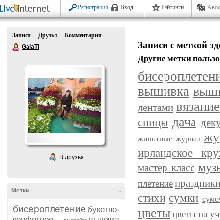
Регистрация
Вход
Рейтинги
Авос
Записи
Друзья
Комментарии
Записи с меткой з
GalaTi
Другие метки пользо
бисероплетен
вышивка
выш
вязание
лентами
дача
спицы
дек
жу
животные
журнал
ирландское кру
В друзья
муз
мастер класс
праздник
плетение
Метки
-
стихи
сумки
сумо
бисероплетение
букетно-
цветы
цветы на уч
конфетное
выпечка