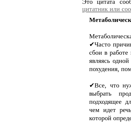
Это цитата со
цитатник или со
Метаболическ
Метаболическа
✔Часто причи
сбои в работе
являясь одной
похудения, по
✔Все, что ну
выбрать про
подходящее д
чем идет реч
которой опред