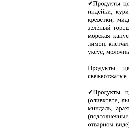
✔Продукты це
индейки, кури
креветки, мид
зелёный горош
морская капус
лимон, клетчат
уксус, молочн
Продукты ц
свежеотжатые
✔Продукты це
(оливковое, ль
миндаль, арах
(подсолнечные,
отварном виде)