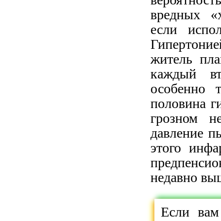
вредных «
если испо
Гипертоние
житель пл
каждый вт
особенно 
половина г
грозном н
давление п
этого инф
предпенси
недавно вы
Если вам