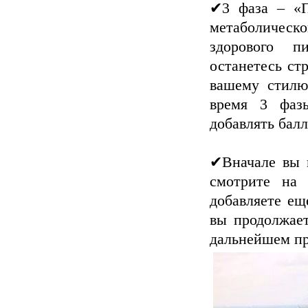
✔3 фаза – «П
метаболичес
здорового п
останетесь ст
вашему стилю
время 3 фаз
добавлять балл
✔Вначале вы 
смотрите на 
добавляете ещ
вы продолжает
дальнейшем пр