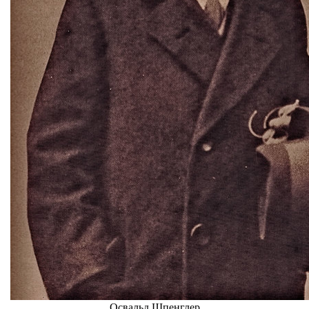
Освальд Шпенглер