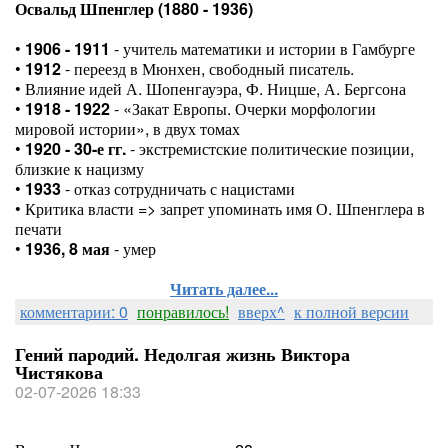
Освальд Шпенглер (1880 - 1936)
•
1906 - 1911
- учитель математики и истории в Гамбурге
•
1912
- переезд в Мюнхен, свободный писатель.
• Влияние идей А. Шопенгауэра, Ф. Ницше, А. Бергсона
•
1918 - 1922
- «Закат Европы. Очерки морфологии
мировой истории», в двух томах
•
1920 - 30-е гг.
- экстремистские политические позиции,
близкие к нацизму
•
1933
- отказ сотрудничать с нацистами
• Критика власти => запрет упоминать имя О. Шпенглера в
печати
•
1936, 8 мая
- умер
Читать далее...
комментарии: 0
понравилось!
вверх^
к полной версии
Гений пародий. Недолгая жизнь Виктора
Чистякова
02-07-2026 18:33