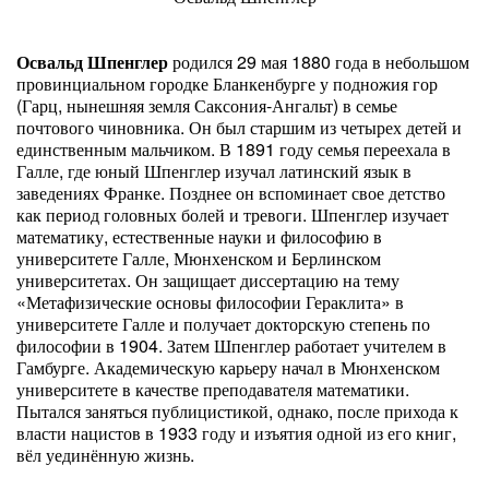
Освальд Шпенглер
родился 29 мая 1880 года в небольшом
провинциальном городке Бланкенбурге у подножия гор
(Гарц, нынешняя земля Саксония-Ангальт) в семье
почтового чиновника. Он был старшим из четырех детей и
единственным мальчиком. В 1891 году семья переехала в
Галле, где юный Шпенглер изучал латинский язык в
заведениях Франке. Позднее он вспоминает свое детство
как период головных болей и тревоги. Шпенглер изучает
математику, естественные науки и философию в
университете Галле, Мюнхенском и Берлинском
университетах. Он защищает диссертацию на тему
«Метафизические основы философии Гераклита» в
университете Галле и получает докторскую степень по
философии в 1904. Затем Шпенглер работает учителем в
Гамбурге. Академическую карьеру начал в Мюнхенском
университете в качестве преподавателя математики.
Пытался заняться публицистикой, однако, после прихода к
власти нацистов в 1933 году и изъятия одной из его книг,
вёл уединённую жизнь.