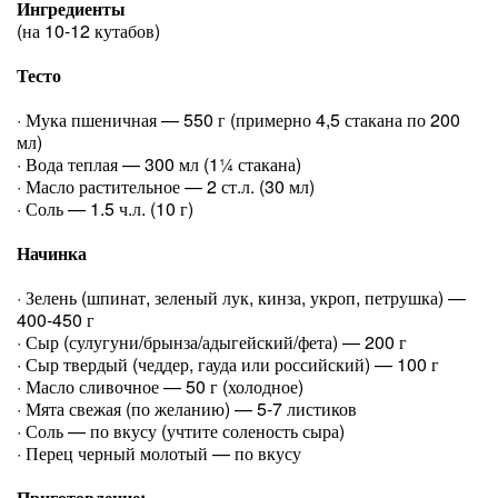
Ингредиенты
(на 10-12 кутабов)
Тесто
· Мука пшеничная — 550 г (примерно 4,5 стакана по 200
мл)
· Вода теплая — 300 мл (1¼ стакана)
· Масло растительное — 2 ст.л. (30 мл)
· Соль — 1.5 ч.л. (10 г)
Начинка
· Зелень (шпинат, зеленый лук, кинза, укроп, петрушка) —
400-450 г
· Сыр (сулугуни/брынза/адыгейский/фета) — 200 г
· Сыр твердый (чеддер, гауда или российский) — 100 г
· Масло сливочное — 50 г (холодное)
· Мята свежая (по желанию) — 5-7 листиков
· Соль — по вкусу (учтите соленость сыра)
· Перец черный молотый — по вкусу
Приготовление: