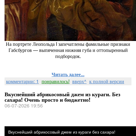
На портрете Леопольда I запечатлены фамильные признаки
Габсбургов — выпяченная нижняя губа и оттопыренный
подбородок.
Читать далее...
комментарии: 1
понравилось!
вверх^
к полной версии
Вкуснейший абрикосовый джем из кураги. Без
сахара! Очень просто и бюджетно!
06-07-2026 19:56