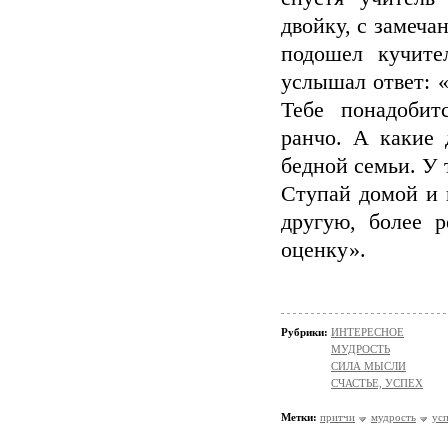
двойку, с замеча
подошел кучите
услышал ответ: 
Тебе понадобит
ранчо. А какие 
бедной семьи. У 
Ступай домой и 
другую, более 
оценку».
Рубрики:
ИНТЕРЕСНОЕ
МУДРОСТЬ
СИЛА МЫСЛИ
СЧАСТЬЕ, УСПЕХ
Метки:
притчи
мудрость
ус