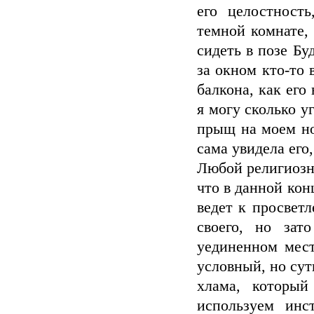
его целостност
темной комнате,
сидеть в позе Бу
за окном кто-то 
балкона, как его
я могу сколько у
прыщ на моем нос
сама увидела его
Любой религиозны
что в данной кон
ведет к просвет
своего, но зат
уединенном мест
условный, но сут
хлама, которы
используем инс