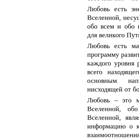
Любовь есть эн
Вселенной, несу
обо всем и обо 
для великого Пу
Любовь есть ма
программу развит
каждого уровня 
всего находяще
основным нап
нисходящей от б
Любовь – это м
Вселенной, об
Вселенной, явл
информацию о к
взаимоотношени