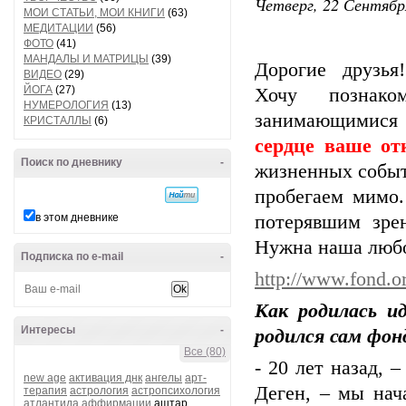
Четверг, 22 Сентябр
МОИ СТАТЬИ, МОИ КНИГИ
(63)
МЕДИТАЦИИ
(56)
ФОТО
(41)
МАНДАЛЫ И МАТРИЦЫ
(39)
Дорогие друзья
ВИДЕО
(29)
ЙОГА
(27)
Хочу познак
НУМЕРОЛОГИЯ
(13)
занимающимися
КРИСТАЛЛЫ
(6)
сердце ваше от
Поиск по дневнику
-
жизненных событ
пробегаем мимо
в этом дневнике
потерявшим зре
Нужна наша любо
Подписка по e-mail
-
http://www.fond.or
Как родилась и
Интересы
-
родился сам фон
Все (80)
- 20 лет назад, 
new age
активация днк
ангелы
арт-
Деген, – мы нач
терапия
астрология
астропсихология
атлантида
аффирмации
аштар