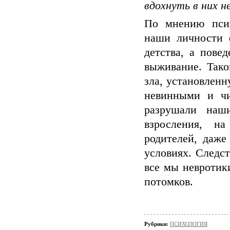
вдохнуть в них 
По мнению псих
наши личности 
детства, а пове
выживание. Тако
зла, установленн
невинными и чи
разрушали наши
взросления, н
родителей, даж
условиях. Следст
все мы невротики
потомков.
Рубрики:
ПСИХОЛОГИЯ