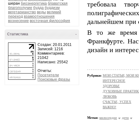
требовала тво
шеран
биоэнергетика
блаватская
благополучие
будда
буддизм
полиграфически
вегетарианство
веды
великий
переход
взамоотношения
дальнейшем при 
вознесение
восточная философия
В то же время
Статистика
-
Франкфурте. Нас
Создан: 20.01.2011
дизайн и интере
Записей: 1216
Комментариев:
21042
Написано: 25542
Отчеты:
Посетители
Рубрики:
МОИ СТАТЬИ, МОИ К
Поисковые фразы
ИНТЕРЕСНОЕ
ЗДОРОВЬЕ
ДУХОВНЫЕ ПРАКТИК
ЛЮБОВЬ
СЧАСТЬЕ, УСПЕХ
ВАЖНО!
Метки:
милосердие
дети