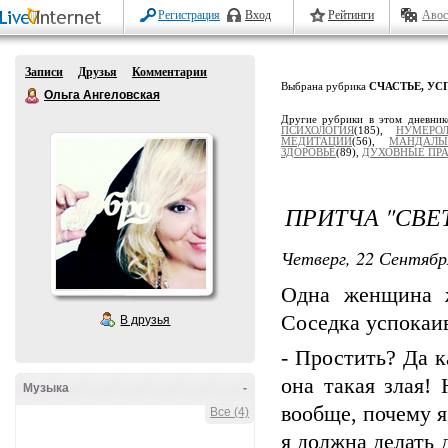
Регистрация
Вход
Рейтинги
Авос
Записи
Друзья
Комментарии
Выбрана рубрика
СЧАСТЬЕ, УС
Ольга Ангеловская
Другие рубрики в этом дневни
ПСИХОЛОГИЯ
(185),
НУМЕРОЛ
МЕДИТАЦИИ
(56),
МАНДАЛ
ЗДОРОВЬЕ
(89),
ДУХОВНЫЕ ПР
ПРИТЧА "СВЕ
Четверг, 22 Сентябр
Одна женщина ж
Соседка успокаив
В друзья
- Простить? Да к
она такая злая! 
Музыка
-
вообще, почему 
Все (4)
я должна делать 