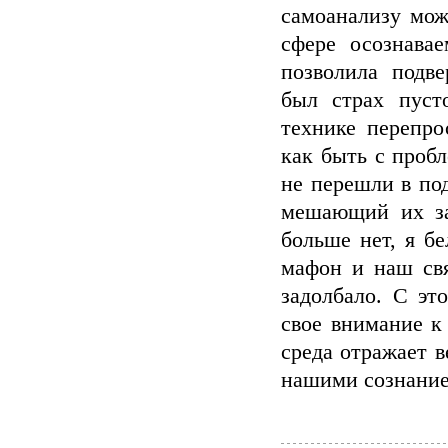
самоанализу мож
сфере осознавае
позволила подв
был страх пусто
технике перепро
как быть с проб
не перешли в по
мешающий их зам
больше нет, я б
мафон и наш свя
задолбало. С эт
свое внимание к
среда отражает в
нашими сознание