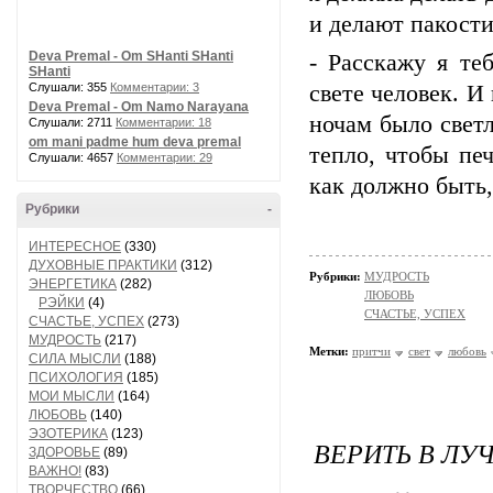
и делают пакост
Deva Premal - Om SHanti SHanti
- Расскажу я те
SHanti
Слушали: 355
Комментарии: 3
свете человек. И
Deva Premal - Om Namo Narayana
ночам было светл
Слушали: 2711
Комментарии: 18
om mani padme hum deva premal
тепло, чтобы пе
Слушали: 4657
Комментарии: 29
как должно быть,
Рубрики
-
ИНТЕРЕСНОЕ
(330)
ДУХОВНЫЕ ПРАКТИКИ
(312)
Рубрики:
МУДРОСТЬ
ЭНЕРГЕТИКА
(282)
ЛЮБОВЬ
РЭЙКИ
(4)
СЧАСТЬЕ, УСПЕХ
СЧАСТЬЕ, УСПЕХ
(273)
МУДРОСТЬ
(217)
Метки:
притчи
свет
любовь
СИЛА МЫСЛИ
(188)
ПСИХОЛОГИЯ
(185)
МОИ МЫСЛИ
(164)
ЛЮБОВЬ
(140)
ЭЗОТЕРИКА
(123)
ВЕРИТЬ В ЛУ
ЗДОРОВЬЕ
(89)
ВАЖНО!
(83)
ТВОРЧЕСТВО
(66)