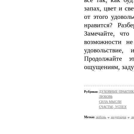
всё так, как бу
запах, цвет и св
от этого удовол
нравится? Разб
Замечайте, что
возможности не
удовольствие,
Продолжайте э
ощущениям, задум
Рубрики:
ДУХОВНЫЕ ПРАКТИК
ЛЮБОВЬ
СИЛА МЫСЛИ
СЧАСТЬЕ, УСПЕХ
Метки:
любовь
медитация
л