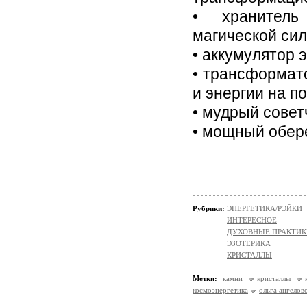
• хранитель
магической си
• аккумулятор 
• трансформат
и энергии на п
• мудрый совет
• мощный обере
Рубрики:
ЭНЕРГЕТИКА/РЭЙКИ
ИНТЕРЕСНОЕ
ДУХОВНЫЕ ПРАКТИК
ЭЗОТЕРИКА
КРИСТАЛЛЫ
Метки:
камни
кристаллы
космоэнергетика
ольга ангелов