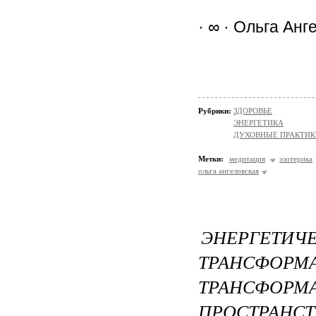
· ∞ · Ольга Анг
Рубрики:
ЗДОРОВЬЕ
ЭНЕРГЕТИКА
ДУХОВНЫЕ ПРАКТИК
Метки:
медитация
эзотерика
ольга ангеловская
ЭНЕРГЕ
ТРАНСФО
ТРАНСФ
ПРОСТРАНСТ