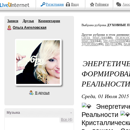
Регистрация
Вход
Рейтинги
Авос
Записи
Друзья
Комментарии
Выбрана рубрика
ДУХОВНЫЕ П
Ольга Ангеловская
Другие рубрики в этом дневнике
СИЛА МЫСЛИ
(188),
ПСИХОЛ
МЫСЛИ
(164),
МЕДИТАЦИИ
(56)
ЗДОРОВЬЕ
(89),
ВИДЕО
(29),
ВАЖ
ЭНЕРГЕ
ФОРМИР
РЕАЛЬНОСТ
В друзья
Среда, 01 Июля 2015 
Энергетич
Музыка
-
Реальности
Все (4)
Кристаллическ