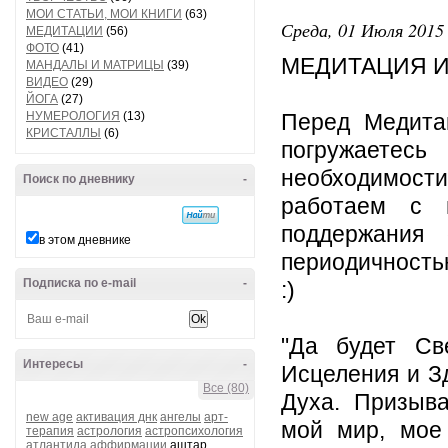
МОИ СТАТЬИ, МОИ КНИГИ
(63)
Среда, 01 Июля 2015 
МЕДИТАЦИИ
(56)
ФОТО
(41)
МЕДИТАЦИЯ И
МАНДАЛЫ И МАТРИЦЫ
(39)
ВИДЕО
(29)
ЙОГА
(27)
НУМЕРОЛОГИЯ
(13)
Перед Медита
КРИСТАЛЛЫ
(6)
погружаетес
необходимости
Поиск по дневнику
-
работаем с 
поддержания 
в этом дневнике
периодичность
Подписка по e-mail
-
:)
"Да будет Св
Интересы
-
Исцеления и З
Все (80)
Духа. Призыв
new age
активация днк
ангелы
арт-
мой мир, мое
терапия
астрология
астропсихология
атлантида
аффирмации
аштар