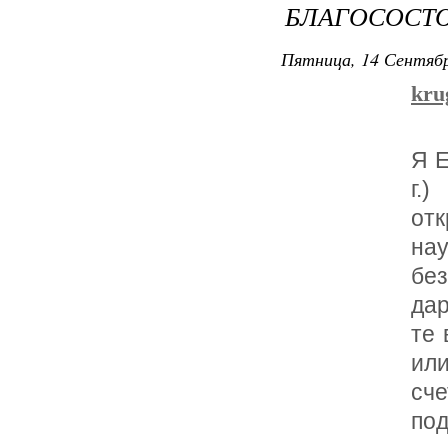
БЛАГОСОСТ
Пятница, 14 Сентябр
kru
Я Е
г.
от
на
бе
дар
те 
ил
сч
под