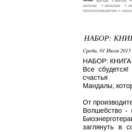
Метки:
мандалы
мандала
эзотерика
энергетика
эз
энергетическая матрица
ольга 
НАБОР: КНИ
Среда, 01 Июля 2015 
НАБОР: КНИГА
Все сбудется!
счастья
Мандалы, котор
От производит
Волшебство - 
Биоэнерготер
заглянуть в 