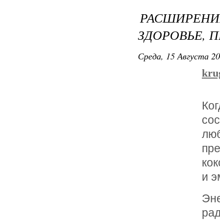
РАСШИРЕНИ
ЗДОРОВЬЕ, 
Среда, 15 Августа 20
kru
Ко
со
лю
пр
кок
и э
Эн
ра