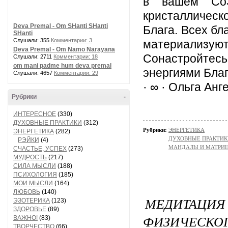
в вашем СоЗ
кристаллическ
Deva Premal - Om SHanti SHanti
Блага. Всех б
SHanti
Слушали: 355
Комментарии: 3
материализуют
Deva Premal - Om Namo Narayana
Сонастройтес
Слушали: 2711
Комментарии: 18
om mani padme hum deva premal
энергиями Благ
Слушали: 4657
Комментарии: 29
· ∞ · Ольга Анг
Рубрики
-
ИНТЕРЕСНОЕ
(330)
ДУХОВНЫЕ ПРАКТИКИ
(312)
Рубрики:
ЭНЕРГЕТИКА
ЭНЕРГЕТИКА
(282)
ДУХОВНЫЕ ПРАКТИК
РЭЙКИ
(4)
МАНДАЛЫ И МАТРИ
СЧАСТЬЕ, УСПЕХ
(273)
МУДРОСТЬ
(217)
СИЛА МЫСЛИ
(188)
ПСИХОЛОГИЯ
(185)
МОИ МЫСЛИ
(164)
ЛЮБОВЬ
(140)
МЕДИТАЦ
ЭЗОТЕРИКА
(123)
ЗДОРОВЬЕ
(89)
ФИЗИЧЕСКОГ
ВАЖНО!
(83)
ТВОРЧЕСТВО
(66)