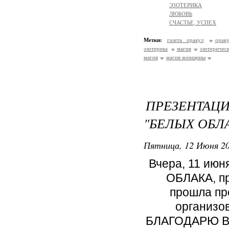
ЭЗОТЕРИКА
ЛЮБОВЬ
СЧАСТЬЕ, УСПЕХ
Метки:
газета оракул
ораку
эзотерика
магия
эзотеричес
магия
магия женщины
ПРЕЗЕНТАЦИ
"БЕЛЫХ ОБЛ
Пятница, 12 Июня 20
Вчера, 11 июн
ОБЛАКА, пр
прошла пр
организо
БЛАГОДАРЮ ВСЕ