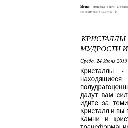
Метки:
мандалы ольги ангелов
эзотерические практики
КРИСТАЛЛ
МУДРОСТИ 
Среда, 24 Июня 2015 
Кристаллы -
находящиес
полудрагоценн
дадут вам сил
идите за тем
Кристалл и вы 
Камни и крис
трансформацион