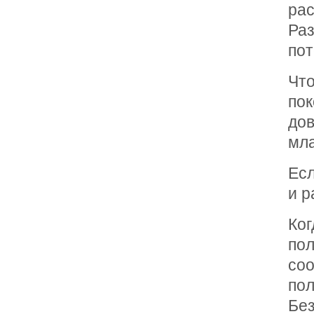
ра
Ра
пот
Что
по
до
мла
Есл
и р
Ко
по
со
по
Бе