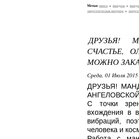
Метки:
книга
мандала
манда
энергетическая матрица
энерго
ДРУЗЬЯ! 
СЧАСТЬЕ, О
МОЖНО ЗАКА
Среда, 01 Июля 2015 
ДРУЗЬЯ! МАН
АНГЕЛОВСКОЙ
С точки зрен
вхождения в в
вибраций, по
человека и кос
Работа с ман