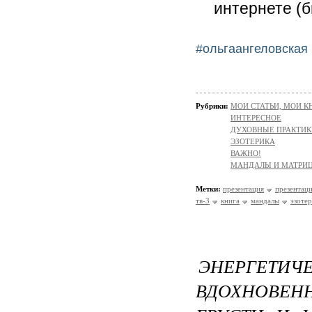
интернете (
#ольгаангеловская
Рубрики:
МОИ СТАТЬИ, МОИ К
ИНТЕРЕСНОЕ
ДУХОВНЫЕ ПРАКТИК
ЭЗОТЕРИКА
ВАЖНО!
МАНДАЛЫ И МАТРИ
Метки:
презентация
презентаци
тв-3
книга
мандалы
эзоте
ЭНЕРГЕТИ
ВДОХНОВЕН