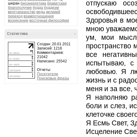
отпускаю осо
шеран
биоэнергетика
блаватская
благополучие
будда
буддизм
освободившеес
вегетарианство
веды
великий
переход
взамоотношения
Здоровья в мо
вознесение
восточная философия
мною уважаемо
Статистика
-
ум, мои мысл
Создан: 20.01.2011
пространство 
Записей: 1216
Комментариев:
все негативн
21042
Написано: 25542
испытываю, с
Отчеты:
любовью. Я л
Посетители
Поисковые фразы
жизнь и с радо
меня и за все,
Я наполняю ра
боли и слез, и
клеточке своего
Я Есмь Свет, З
Исцеление Све