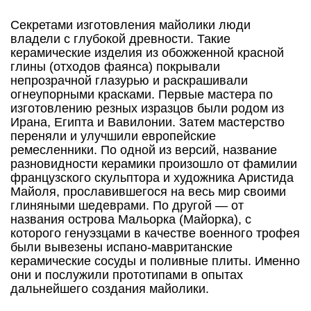
Секретами изготовления майолики люди
владели с глубокой древности. Такие
керамические изделия из обожженной красной
глины (отходов фаянса) покрывали
непрозрачной глазурью и раскрашивали
огнеупорными красками. Первые мастера по
изготовлению резных изразцов были родом из
Ирана, Египта и Вавилонии. Затем мастерство
переняли и улучшили европейские
ремесленники. По одной из версий, название
разновидности керамики произошло от фамилии
французского скульптора и художника Аристида
Майоля, прославившегося на весь мир своими
глиняными шедеврами. По другой — от
названия острова Мальорка (Майорка), с
которого генуэзцами в качестве военного трофея
были вывезены испано-мавританские
керамические сосуды и поливные плиты. Именно
они и послужили прототипами в опытах
дальнейшего создания майолики.