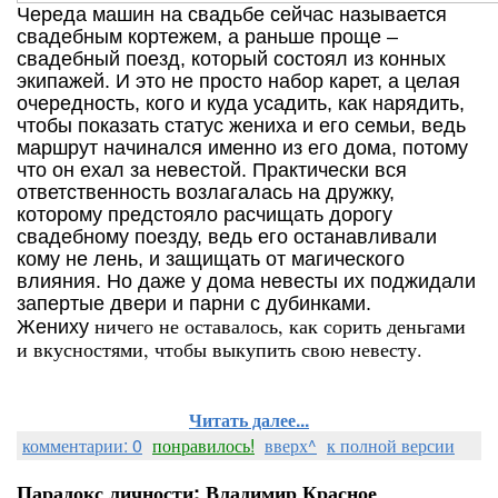
Череда машин на свадьбе сейчас называется
свадебным кортежем, а раньше проще –
свадебный поезд, который состоял из конных
экипажей. И это не просто набор карет, а целая
очередность, кого и куда усадить, как нарядить,
чтобы показать статус жениха и его семьи, ведь
маршрут начинался именно из его дома, потому
что он ехал за невестой. Практически вся
ответственность возлагалась на дружку,
которому предстояло расчищать дорогу
свадебному поезду, ведь его останавливали
кому не лень, и защищать от магического
влияния. Но даже у дома невесты их поджидали
запертые двери и парни с дубинками.
ничего не оставалось, как сорить деньгами
Жениху
и вкусностями, чтобы выкупить свою невесту.
Читать далее...
комментарии: 0
понравилось!
вверх^
к полной версии
Парадокс личности: Владимир Красное