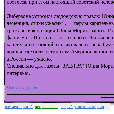
поэтесса, при этом настоящий советский челове
Либерзона устроила людоедскую травлю Юнне
деменция, стихи ужасны", — перлы карательн
гражданская позиция Юнны Мориц, защита Ро
фашизма… Но поэт — на то и поэт. Чтобы пер
карательных санкций отскакивали от пера бум
вранья, где быть патриотом Америки, любой е
а России — ужасно.
Специально для газеты "ЗАВТРА" Юнна Мориц
интервью.
Читать далее
комментарии: 0
понравилось!
вверх^
к полной версии