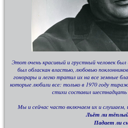
Этот очень красивый и грустный человек был
был обласкан властью, любовью поклоннико
гонорары и легко тратил их на все земные бла
которые любили все: только в 1970 году тираж
стихи составил шестнадцать м
Мы и сейчас часто включаем их и слушаем, 
Льёт ли тёплый
Падает ли с