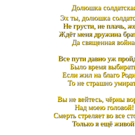
Долюшка солдатска
Эх ты, долюшка солдатс
Не грусти, не плачь, ж
Ждёт меня дружина бра
Да священная война
Все пути давно уж прой
Было время выбирать
Если жил на благо Род
То не страшно умират
Вы не вейтесь, чёрны во
Над моею головой!
Смерть стреляет во все с
Только я ещё живой