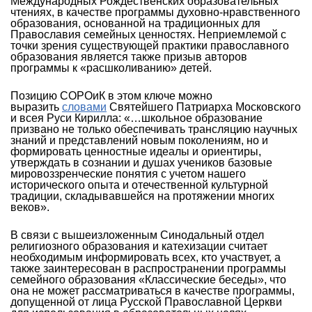
Международных Рождественских образовательных
чтениях, в качестве программы духовно-нравственного
образования, основанной на традиционных для
Православия семейных ценностях. Неприемлемой с
точки зрения существующей практики православного
образования является также призыв авторов
программы к «расшколиванию» детей.
Позицию СОРОиК в этом ключе можно
выразить
словами
Святейшего Патриарха Московского
и всея Руси Кирилла: «…школьное образование
призвано не только обеспечивать трансляцию научных
знаний и представлений новым поколениям, но и
формировать ценностные идеалы и ориентиры,
утверждать в сознании и душах учеников базовые
мировоззренческие понятия с учетом нашего
исторического опыта и отечественной культурной
традиции, складывавшейся на протяжении многих
веков».
В связи с вышеизложенным Синодальный отдел
религиозного образования и катехизации считает
необходимым информировать всех, кто участвует, а
также заинтересован в распространении программы
семейного образования «Классические беседы», что
она не может рассматриваться в качестве программы,
допущенной от лица Русской Православной Церкви