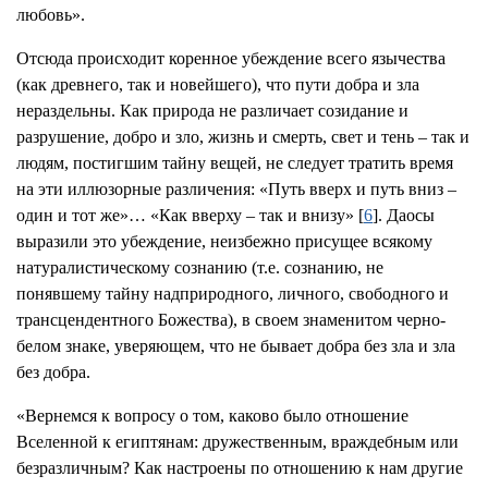
любовь».
Отсюда происходит коренное убеждение всего язычества
(как древнего, так и новейшего), что пути добра и зла
нераздельны. Как природа не различает созидание и
разрушение, добро и зло, жизнь и смерть, свет и тень – так и
людям, постигшим тайну вещей, не следует тратить время
на эти иллюзорные различения: «Путь вверх и путь вниз –
один и тот же»… «Как вверху – так и внизу» [
6
]. Даосы
выразили это убеждение, неизбежно присущее всякому
натуралистическому сознанию (т.е. сознанию, не
понявшему тайну надприродного, личного, свободного и
трансцендентного Божества), в своем знаменитом черно-
белом знаке, уверяющем, что не бывает добра без зла и зла
без добра.
«Вернемся к вопросу о том, каково было отношение
Вселенной к египтянам: дружественным, враждебным или
безразличным? Как настроены по отношению к нам другие