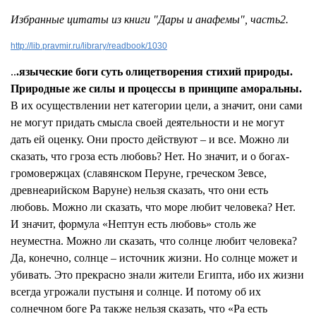
Избранные цитаты из книги "Дары и анафемы", часть2.
http://lib.pravmir.ru/library/readbook/1030
..
.языческие боги суть олицетворения стихий природы.
Природные же силы и процессы в принципе аморальны.
В их осуществлении нет категории цели, а значит, они сами
не могут придать смысла своей деятельности и не могут
дать ей оценку. Они просто действуют – и все. Можно ли
сказать, что гроза есть любовь? Нет. Но значит, и о богах-
громовержцах (славянском Перуне, греческом Зевсе,
древнеарийском Варуне) нельзя сказать, что они есть
любовь. Можно ли сказать, что море любит человека? Нет.
И значит, формула «Нептун есть любовь» столь же
неуместна. Можно ли сказать, что солнце любит человека?
Да, конечно, солнце – источник жизни. Но солнце может и
убивать. Это прекрасно знали жители Египта, ибо их жизни
всегда угрожали пустыня и солнце. И потому об их
солнечном боге Ра также нельзя сказать, что «Ра есть