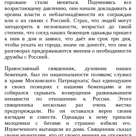
горожане стали меняться. Подчиняясь все
возрастающему давлению, они начали докладывать в
органы власти о неблагонадёжности их сограждан
или о их связях с Россией. Страх, что людей могут
заподозрить в нелояльности, возрастал до такой
степени, что сосед наших беженцев однажды пришел
к ним в дом и заявил, что даёт им срок три дня,
чтобы уехать из города, иначе он донесёт, что они в
разговорах придерживаются мнения о необходимости
дружбы с Россией.
Православный священник, духовник наших
беженцев, был по национальности поляком; служил
в храме Московского Патриархата; был единодушен
в своих позициях с нашими беженцами и не
собирался скрывать возмущения развязыванием
ненависти по отношению к России. Этого
священника несколько раз очень жестко
предупреждали. Но он оставался верен своим
взглядам и совести. Однажды к нему пришли
молодчики с битами и страшно избили его.
Изувеченного вытащили из дома. Священник сказал
своим мучителям, что от своего мнения не откажется