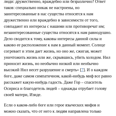
люди: дружественно, враждебно или безразлично? Ответ
таков: специально никак не настроены, но
заинтересованные в нас существа относятся к нам
дружественно или враждебно в зависимости от того,
совпадают их интересы с нашими или противоречат им;
незаинтересованные существа относятся к нам равнодушно.
Дело сводится к тому, каковы интересы данной силы и
каково ее расположение к нам в данный момент. Солнце
согревает и этим дает жизнь, но оно же, сжигая, может
уничтожить жизнь или же, скрывшись, убить холодом. Нил
приносит жизнь, но необычно низкий или необычно
высокий Нил несет разрушение и смерть» [
7
]. И о каждом
боге, даже самом симпатичном, какой-нибудь миф все равно
расскажет какую-нибудь гадость. Даже Гор – спаситель
Осириса и благодетель людей – однажды отрубает голову
своей матери, Изиде.
Если о каком-либо боге или герое языческих мифов и
можно сказать, что от него к людям направлена только