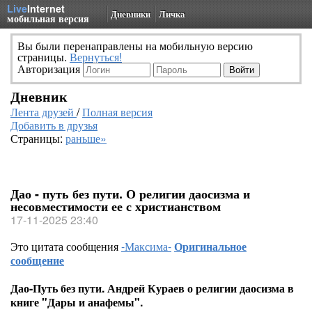
Live
Internet
Дневники
Личка
мобильная версия
Вы были перенаправлены на мобильную версию
страницы.
Вернуться!
Авторизация
Дневник
Лента друзей
/
Полная версия
Добавить в друзья
Страницы:
раньше»
Дао - путь без пути. О религии даосизма и
несовместимости ее с христианством
17-11-2025 23:40
Это цитата сообщения
-Максима-
Оригинальное
сообщение
Дао-Путь без пути. Андрей Кураев о религии даосизма в
книге "Дары и анафемы".