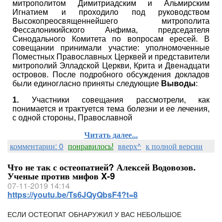
митрополитом Димитриадским и Альмирским
Игнатием и проходило под руководством
Высокопреосвященнейшего митрополита
Фессалоникийского Анфима, председателя
Синодального Комитета по вопросам ересей. В
совещании принимали участие: уполномоченные
Поместных Православных Церквей и представители
митрополий Элладской Церкви, Крита и Двенадцати
островов. После подробного обсуждения докладов
были единогласно приняты следующие
Выводы
:
1.
Участники совещания рассмотрели, как
понимается и трактуется тема болезни и ее лечения,
с одной стороны, Православной
Читать далее...
комментарии: 0
понравилось!
вверх^
к полной версии
Что не так с остеопатией? Алексей Водовозов.
Ученые против мифов X-9
07-11-2019 14:14
https://youtu.be/Ts6JQyQbsF4?t=8
ЕСЛИ ОСТЕОПАТ ОБНАРУЖИЛ У ВАС НЕБОЛЬШОЕ