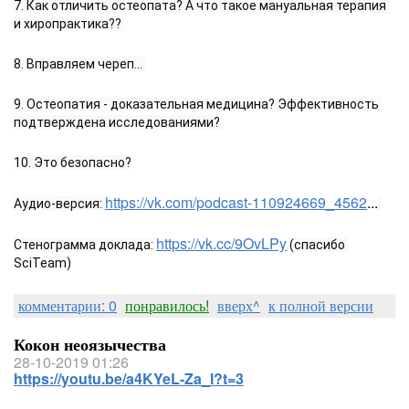
7. Как отличить остеопата? А что такое мануальная терапия 
и хиропрактика?? 
8. Вправляем череп... 
9. Остеопатия - доказательная медицина? Эффективность 
подтверждена исследованиями? 
10. Это безопасно?
https://vk.com/podcast-110924669_4562
...
Аудио-версия: 
https://vk.cc/9OvLPy
Стенограмма доклада: 
 (спасибо 
SciTeam)
комментарии: 0
понравилось!
вверх^
к полной версии
Кокон неоязычества
28-10-2019 01:26
https://youtu.be/a4KYeL-Za_I?t=3