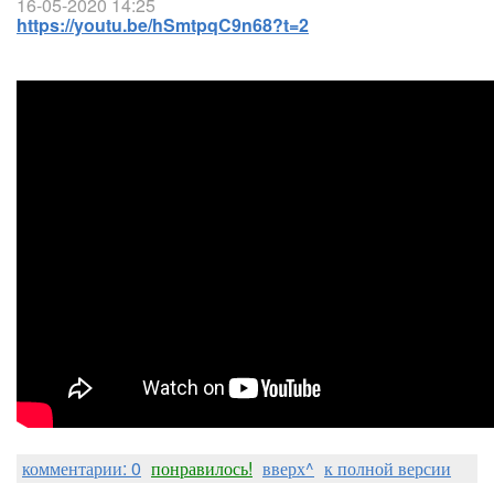
16-05-2020 14:25
https://youtu.be/hSmtpqC9n68?t=2
комментарии: 0
понравилось!
вверх^
к полной версии