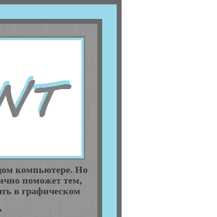
дом компьютере. Но
тично поможет тем,
тать в графическом
?