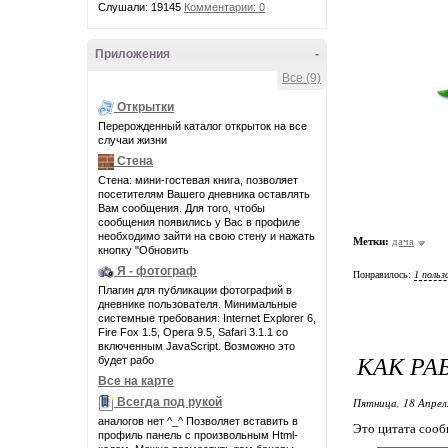
Слушали: 19145
Комментарии: 0
Приложения
-
Все (9)
Открытки
Перерожденный каталог открыток на все
случаи жизни
Стена
Стена: мини-гостевая книга, позволяет
посетителям Вашего дневника оставлять
Вам сообщения. Для того, чтобы
сообщения появились у Вас в профиле
необходимо зайти на свою стену и нажать
Метки:
дача
кнопку "Обновить
Я - фотограф
Понравилось:
1 польз
Плагин для публикации фотографий в
дневнике пользователя. Минимальные
системные требования: Internet Explorer 6,
Fire Fox 1.5, Opera 9.5, Safari 3.1.1 со
включенным JavaScript. Возможно это
КАК РА
будет рабо
Все на карте
Пятница, 18 Апрел
Всегда под рукой
аналогов нет ^_^ Позволяет вставить в
Это цитата соо
профиль панель с произвольным Html-