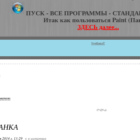
ПУСК - ВСЕ ПРОГРАММЫ - СТАНДАР
Итак как пользоваться Paint (Па
ЗДЕСЬ далее...
SvetlanaT
ователю
АНКА
я 2014 г. 13:29
+ в цитатник