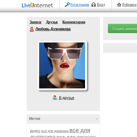
Регистрация
Вход
Рейтинги
Записи
Друзья
Комментарии
Создать дневник
Любовь Дужникова
В друзья
Метки
-
все для
видео
всё для дневника
дневника