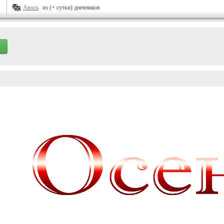
Авось
из (+ сутки) дневников