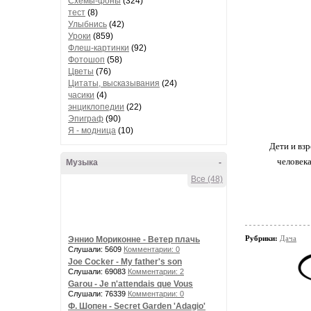
Схемы-фоны
(324)
тест
(8)
Улыбнись
(42)
Уроки
(859)
Флеш-картинки
(92)
Фотошоп
(58)
Цветы
(76)
Цитаты, высказывания
(24)
часики
(4)
энциклопедии
(22)
Эпиграф
(90)
Я - модница
(10)
Дети и вз
человека
Музыка
-
Все (48)
Рубрики:
Дача
Эннио Мориконне - Ветер плачь
Слушали: 5609
Комментарии: 0
Joe Cocker - My father's son
Слушали: 69083
Комментарии: 2
Garou - Je n'attendais que Vous
Слушали: 76339
Комментарии: 0
Ф. Шопен - Secret Garden 'Adagio'