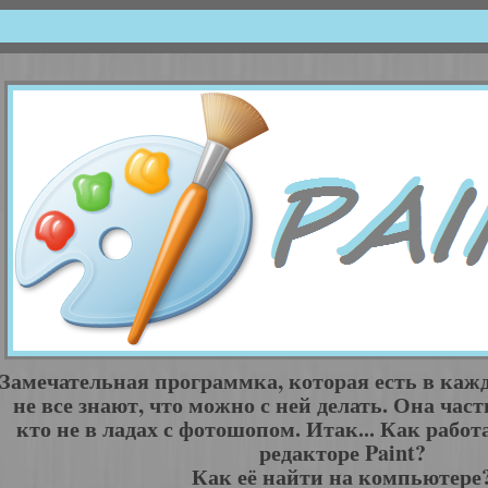
Замечательная программка, которая есть в каж
не все знают, что можно с ней делать. Она час
кто не в ладах с фотошопом. Итак... Как рабо
редакторе Paint?
Как её найти на компьютере