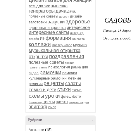
все для женщин
выпечка
все для жж
генераторы
дача
дача,
дизайн
полезные советы
десерт
САДОВЫ
здоровье
закуски
заготовки
интересное
здоровье и красота
Пятница, 18 Апрел
интересные сайты
интерьер,
информация
Это цитата соо
дизайн
клипарты
коллажи
музыка
мастер-класс
музыкальная открытка
поздравления
открытки
полезные советы
поэзия
психология
рамка для
приветствие
рамочки
рамочки
видео
рамочки летние
кулинарные
рецепты
салаты
религия
стихи
семья и дети
схема
уроки
схемы
флеш
фото
цветы
цитаты
фотошоп
энциклопедии
эпиграф
юмор
Рубрики
-
Аватарки
(18)