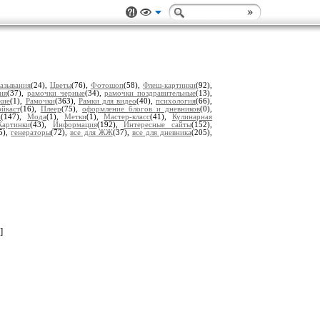
азывания
(24),
Цветы
(76),
Фотошоп
(58),
Флеш-картинки
(92),
ия
(37),
рамочки черные
(34),
рамочки поздравительные
(13),
кие
(1),
Рамочки
(363),
Рамки для видео
(40),
психология
(66),
эйкаст
(16),
Плеер
(75),
оформление блогов и дневников
(0),
а
(147),
Мода
(1),
Метки
(1),
Мастер-класс
(41),
Кулинарная
Картинки
(43),
Информация
(192),
Интересные сайты
(152),
5),
генераторы
(72),
все для ЖЖ
(37),
все для дневника
(205),
]