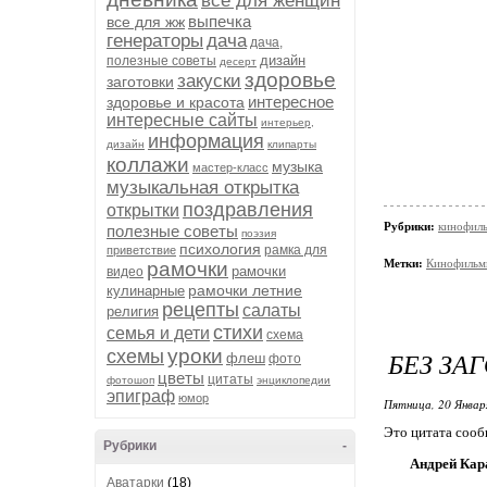
все для женщин
выпечка
все для жж
генераторы
дача
дача,
дизайн
полезные советы
десерт
здоровье
закуски
заготовки
интересное
здоровье и красота
интересные сайты
интерьер,
информация
дизайн
клипарты
коллажи
музыка
мастер-класс
музыкальная открытка
поздравления
открытки
Рубрики:
кинофил
полезные советы
поэзия
психология
рамка для
приветствие
Метки:
Кинофильм
рамочки
рамочки
видео
рамочки летние
кулинарные
рецепты
салаты
религия
стихи
семья и дети
схема
уроки
схемы
БЕЗ ЗА
флеш
фото
цветы
цитаты
фотошоп
энциклопедии
эпиграф
юмор
Пятница, 20 Январ
Это цитата соо
Рубрики
-
Андрей Кар
Аватарки
(18)