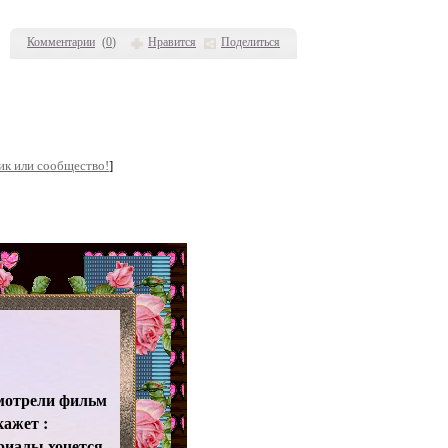
Комментарии
(
0
)
Нравится
Поделиться
ик или сообщество!
]
смотрели фильм
ажет :
ериалы хочется