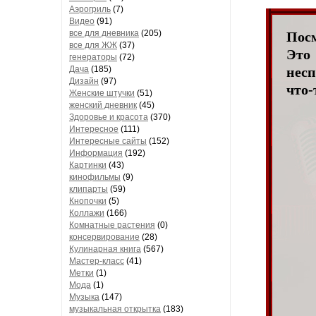
Аэрогриль
(7)
Видео
(91)
все для дневника
(205)
Посм
все для ЖЖ
(37)
Это
генераторы
(72)
Дача
(185)
несп
Дизайн
(97)
что-
Женские штучки
(51)
женский дневник
(45)
Здоровье и красота
(370)
Интересное
(111)
Интересные сайты
(152)
Информация
(192)
Картинки
(43)
кинофильмы
(9)
клипарты
(59)
Кнопочки
(5)
Коллажи
(166)
Комнатные растения
(0)
консервирование
(28)
Кулинарная книга
(567)
Мастер-класс
(41)
Метки
(1)
Мода
(1)
Музыка
(147)
музыкальная открытка
(183)