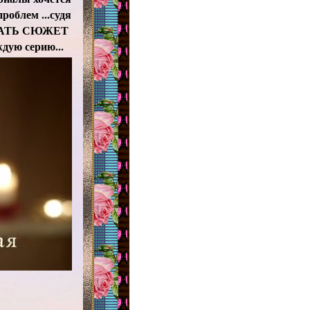
роблем ...судя
ЗЫВАТЬ СЮЖЕТ
ую серию...