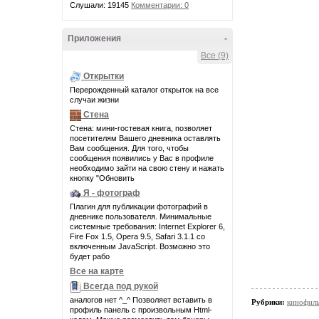
Слушали: 19145
Комментарии: 0
Приложения
-
Все (9)
Открытки
Перерожденный каталог открыток на все
случаи жизни
Стена
Стена: мини-гостевая книга, позволяет
посетителям Вашего дневника оставлять
Вам сообщения. Для того, чтобы
сообщения появились у Вас в профиле
необходимо зайти на свою стену и нажать
кнопку "Обновить
Я - фотограф
Плагин для публикации фотографий в
дневнике пользователя. Минимальные
системные требования: Internet Explorer 6,
Fire Fox 1.5, Opera 9.5, Safari 3.1.1 со
включенным JavaScript. Возможно это
будет рабо
Все на карте
Всегда под рукой
аналогов нет ^_^ Позволяет вставить в
Рубрики:
кинофил
профиль панель с произвольным Html-