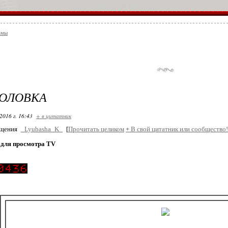
ьмы
ГОЛОВКА
2016 г. 16:43
+ в цитатник
бщения
_Lyubasha_K_
[
Прочитать целиком
+
В свой цитатник или сообщество!
для просмотра TV