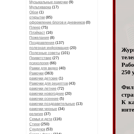
Музыкальные рамочки
(9)
Мультиварка
(17)
Обои
(1)
открытки
(85)
оформление блогов и дневников
(0)
Плеер
(75)
Плэйкаст
(16)
Пожелания
(8)
Поздравления
(137)
полезная информация
(20)
Жур
Полезные советы
(101)
тел
Приветствие
(27)
психология
(66)
Рабо
Рамки для видео
(40)
250 
Рамочки
(363)
рамочки детские
(1)
Рамочки для рецептов
(43)
Филь
рамочки летние
(72)
стра
рамочки новогодние
(20)
рамочки осенние
(5)
К к
рамочки поздравительные
(13)
инте
рамочки черные
(34)
религия
(37)
Семья и дети
(116)
Стихи
(250)
Сундучок
(53)