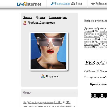
Регистрация
Вход
Рейтинги
Записи
Друзья
Комментарии
Выбрана рубрика
к
Любовь Дужникова
Другие рубрики в 
Уроки
(859),
Улыбн
рамочки осенние
(5
Приветствие
(27),
открытки
(85),
Об
книга
(567),
консе
Интересное
(111),
Видео
(91),
Аэрогр
БЕЗ ЗА
Суббота, 30 Сентя
В друзья
Это цитата соо
Крым - смо
Метки
-
все для
видео
всё для дневника
дневника