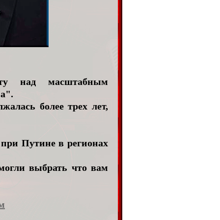
оту над масштабным
а".
жалась более трех лет,
 при Путине в регионах
могли выбрать что вам
м