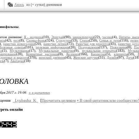
Авось
из (+ сутки) дневников
инофильмы
.
этом дневнике:
Я - модница
(10),
Эпиграф
(90),
энциклопедии
(22),
часики
(4),
Цитаты, выск
ись
(42),
тест
(8),
Схемы-фоны
(324),
Сундучок
(53),
Стихи
(250),
Семья и дети
(116),
религ
),
рамочки новогодние
(20),
рамочки летние
(72),
Рамочки для рецептов
(43),
рамочки детс
Полезные советы
(101),
полезная информация
(20),
Поздравления
(137),
Пожелания
(8),
Пл
ои
(1),
Мультиварка
(17),
Музыкальные рамочки
(9),
музыкальная открытка
(183),
Музык
рвирование
(28),
Комнатные растения
(0),
Коллажи
(166),
Кнопочки
(5),
клипарты
(59),
Здоровье и красота
(370),
женский дневник
(45),
Женские штучки
(51),
Дизайн
(97),
Дача
(18
иль
(7),
Аватарки
(18)
ГОЛОВКА
бря 2017 г. 19:06
+ в цитатник
бщения
_Lyubasha_K_
[
Прочитать целиком
+
В свой цитатник или сообщество!
треть онлайн