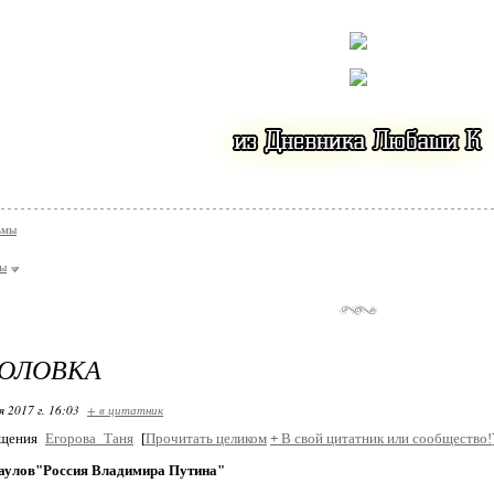
ьмы
ы
ГОЛОВКА
я 2017 г. 16:03
+ в цитатник
бщения
Егорова_Таня
[
Прочитать целиком
+
В свой цитатник или сообщество!
аулов"Россия Владимира Путина"