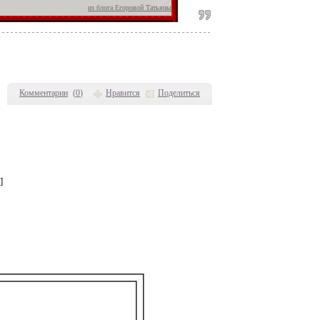
из блога Егоровой Татьяны
Комментарии
(
0
)
Нравится
Поделиться
]