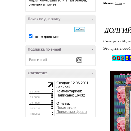
кодом. Можно разместить там банеры,
Метки:
Кино
счетчики и прочее
Поиск по дневнику
-
ДОЛГИЙ
в этом дневнике
Пятница, 13 Марта
Это цитата соо
Подписка по e-mail
-
Статистика
-
Создан: 12.06.2011
Записей:
Комментариев:
Написано: 16432
Отчеты:
Посетители
Поисковые фразы