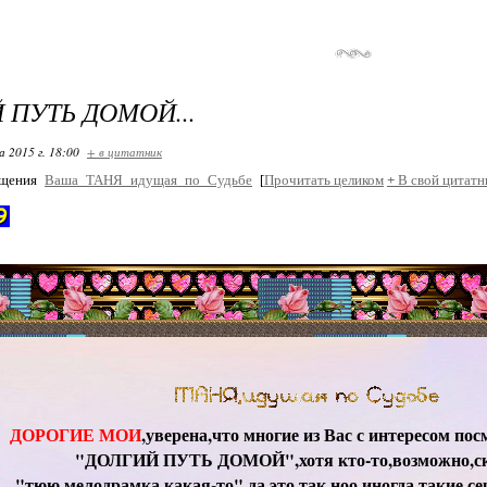
 ПУТЬ ДОМОЙ...
 2015 г. 18:00
+ в цитатник
бщения
Ваша_ТАНЯ_идущая_по_Судьбе
[
Прочитать целиком
+
В свой цитатн
ДОРОГИЕ МОИ
,уверена,что многие из Вас с интересом по
"ДОЛГИЙ ПУТЬ ДОМОЙ",хотя кто-то,возможно,ск
"тюю,мелодрамка какая-то",да это так,ноо иногда такие с