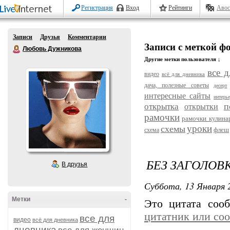
Регистрация
Вход
Рейтинги
Авос
Записи
Друзья
Комментарии
Записи с меткой ф
Любовь Дужникова
Другие метки пользователя ↓
все д
видео
всё для дневника
дача, полезные советы
десерт
интересные сайты
интерь
п
открытка
открытки
рамочки
рамочки кулина
уроки
схемы
флеш
схема
БЕЗ ЗАГОЛОВ
В друзья
Суббота, 13 Января 2
Метки
-
Это цитата со
цитатник или со
все для
видео
всё для дневника
дневника