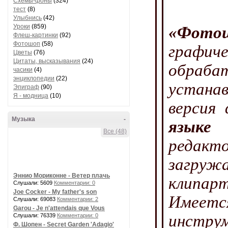
Схемы-фоны
(324)
тест
(8)
Улыбнись
(42)
Уроки
(859)
«Фото
Флеш-картинки
(92)
Фотошоп
(58)
графи
Цветы
(76)
Цитаты, высказывания
(24)
обрабат
часики
(4)
энциклопедии
(22)
устанав
Эпиграф
(90)
Я - модница
(10)
версия
Музыка
-
языке 
Все (48)
редакт
загруж
Эннио Мориконне - Ветер плачь
клипар
Слушали: 5609
Комментарии: 0
Joe Cocker - My father's son
Имеетс
Слушали: 69083
Комментарии: 2
Garou - Je n'attendais que Vous
инстру
Слушали: 76339
Комментарии: 0
Ф. Шопен - Secret Garden 'Adagio'