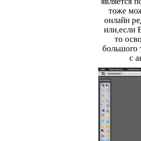
является 
тоже мож
онлайн ре
или,если 
то осв
большого т
с 