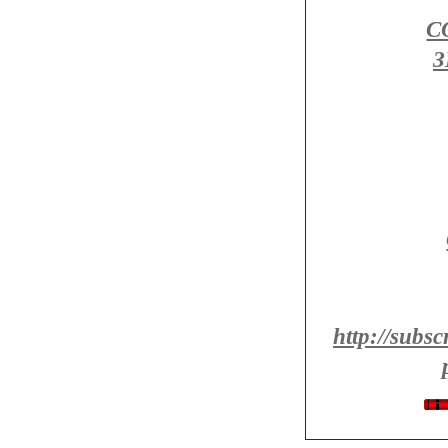
С
http://subs