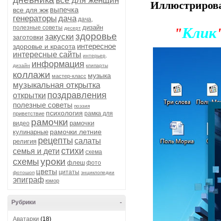
все для женщин
Иллюстрирова
выпечка
все для жж
генераторы
дача
дача,
дизайн
полезные советы
Клик
десерт
"
здоровье
закуски
заготовки
интересное
здоровье и красота
интересные сайты
интерьер,
информация
дизайн
клипарты
коллажи
музыка
мастер-класс
музыкальная открытка
поздравления
открытки
полезные советы
поэзия
психология
рамка для
приветствие
рамочки
рамочки
видео
рамочки летние
кулинарные
рецепты
салаты
религия
стихи
семья и дети
схема
уроки
схемы
флеш
фото
цветы
цитаты
фотошоп
энциклопедии
эпиграф
юмор
Рубрики
-
Аватарки
(18)