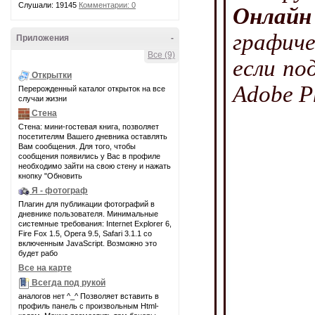
Слушали: 19145
Комментарии: 0
Онлай
графич
Приложения
-
Все (9)
если по
Открытки
Adobe P
Перерожденный каталог открыток на все
случаи жизни
Стена
Стена: мини-гостевая книга, позволяет
посетителям Вашего дневника оставлять
Вам сообщения. Для того, чтобы
сообщения появились у Вас в профиле
необходимо зайти на свою стену и нажать
кнопку "Обновить
Я - фотограф
Плагин для публикации фотографий в
дневнике пользователя. Минимальные
системные требования: Internet Explorer 6,
Fire Fox 1.5, Opera 9.5, Safari 3.1.1 со
включенным JavaScript. Возможно это
будет рабо
Все на карте
Всегда под рукой
аналогов нет ^_^ Позволяет вставить в
профиль панель с произвольным Html-