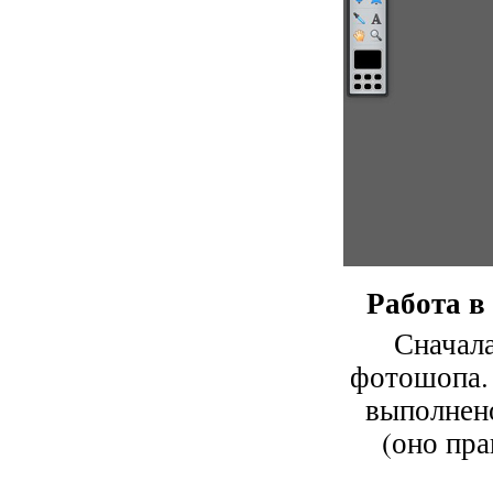
Работа в
Сначал
фотошопа.
выполнено
(оно пр