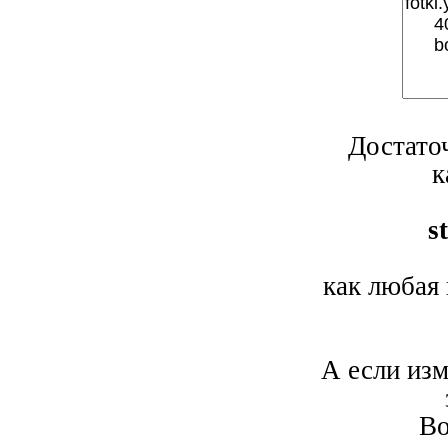
Достато
к
s
как любая 
А если изм
Во