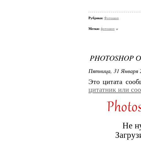
Рубрики:
Фотошоп
Метки:
фотошоп
PHOTOSHOP О
Пятница, 31 Января 
Это цитата соо
цитатник или со
Не н
Загруз