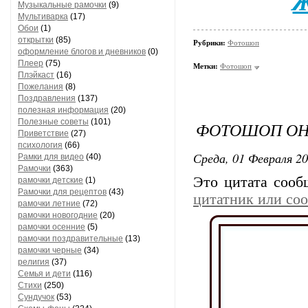
Ж
Музыкальные рамочки
(9)
Мультиварка
(17)
Обои
(1)
открытки
(85)
Рубрики:
Фотошоп
оформление блогов и дневников
(0)
Плеер
(75)
Метки:
Фотошоп
Плэйкаст
(16)
Пожелания
(8)
Поздравления
(137)
полезная информация
(20)
Полезные советы
(101)
ФОТОШОП О
Приветствие
(27)
психология
(66)
Среда, 01 Февраля 20
Рамки для видео
(40)
Рамочки
(363)
Это цитата соо
рамочки детские
(1)
Рамочки для рецептов
(43)
цитатник или со
рамочки летние
(72)
рамочки новогодние
(20)
рамочки осенние
(5)
рамочки поздравительные
(13)
рамочки черные
(34)
религия
(37)
Семья и дети
(116)
Стихи
(250)
Сундучок
(53)