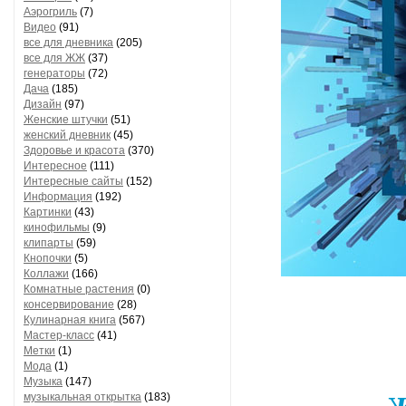
Аэрогриль
(7)
Видео
(91)
все для дневника
(205)
все для ЖЖ
(37)
генераторы
(72)
Дача
(185)
Дизайн
(97)
Женские штучки
(51)
женский дневник
(45)
Здоровье и красота
(370)
Интересное
(111)
Интересные сайты
(152)
Информация
(192)
Картинки
(43)
кинофильмы
(9)
клипарты
(59)
Кнопочки
(5)
Коллажи
(166)
Комнатные растения
(0)
консервирование
(28)
Кулинарная книга
(567)
Мастер-класс
(41)
Метки
(1)
Мода
(1)
Музыка
(147)
музыкальная открытка
(183)