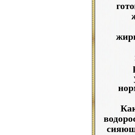
гот
жирн
нор
Как
водорос
сияюще