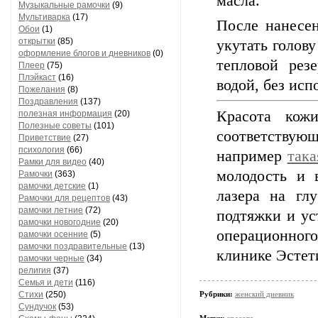
масла.
Музыкальные рамочки
(9)
Мультиварка
(17)
После нанесе
Обои
(1)
открытки
(85)
укутать голову
оформление блогов и дневников
(0)
тепловой рез
Плеер
(75)
Плэйкаст
(16)
водой, без ис
Пожелания
(8)
Поздравления
(137)
Красота кож
полезная информация
(20)
Полезные советы
(101)
соответствующ
Приветствие
(27)
психология
(66)
например
така
Рамки для видео
(40)
молодость и 
Рамочки
(363)
рамочки детские
(1)
лазера на гл
Рамочки для рецептов
(43)
рамочки летние
(72)
подтяжки и ус
рамочки новогодние
(20)
операционног
рамочки осенние
(5)
рамочки поздравительные
(13)
клинике Эстет
рамочки черные
(34)
религия
(37)
Семья и дети
(116)
Рубрики:
женский дневник
Стихи
(250)
Сундучок
(53)
Метки:
красота