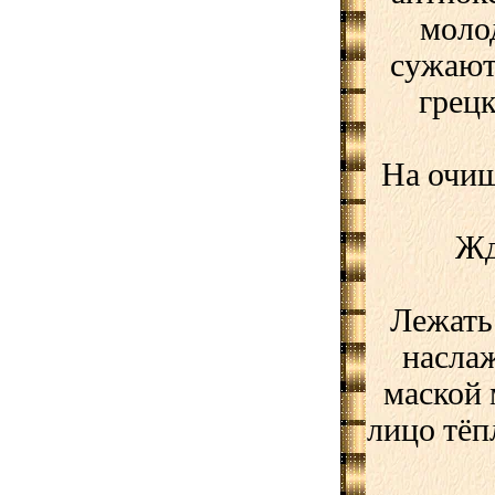
моло
сужают
грецк
На очи
Жд
Лежать
наслаж
маской 
лицо тёп