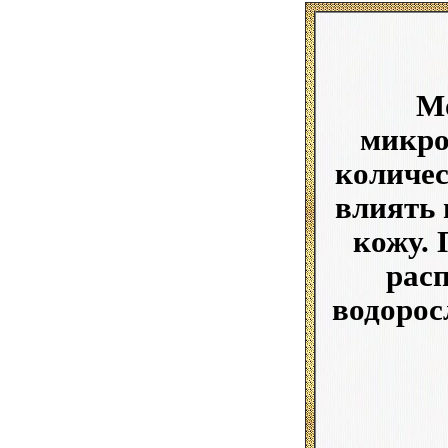
Мо
микро
количес
влиять 
кожу. 
рас
водорос