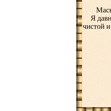
Маск
Я дав
чистой и