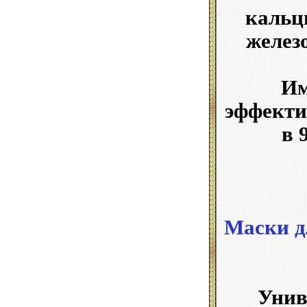
кальц
желез
Им
эффекти
в 
Маски д
Унив