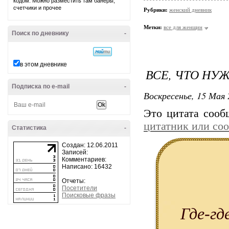
кодом. Можно разместить там банеры,
счетчики и прочее
Рубрики:
женский дневник
Метки:
все для женщин
Поиск по дневнику
-
в этом дневнике
ВСЕ, ЧТО НУ
Подписка по e-mail
-
Воскресенье, 15 Мая 
Это цитата соо
цитатник или со
Статистика
-
Создан: 12.06.2011
Записей:
Комментариев:
Написано: 16432
Отчеты:
Посетители
Поисковые фразы
Где-гд