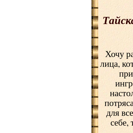
Тайск
Хочу р
лица, ко
при
ингр
насто
потряс
для вс
себе,