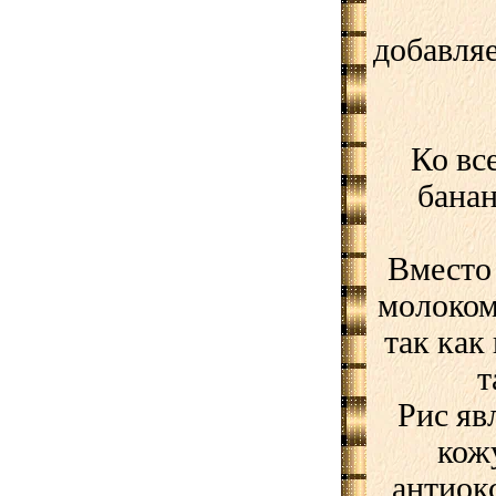
добавляе
Ко вс
бана
Вместо
молоком
так как
т
Рис яв
кож
антиок