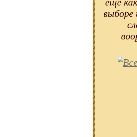
еще ка
выборе 
сл
воо