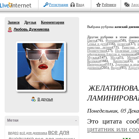
Регистрация
Вход
Рейтинги
Авос
Записи
Друзья
Комментарии
Выбрана рубрика
женский дневн
Любовь Дужникова
Другие рубрики в этом дневн
Цветы
(76),
Фотошоп
(58),
Флеш-
Семья и дети
(116),
религия
(37),
рамочки летние
(72),
Рамочки д
Приветствие
(27),
Полезные сове
оформление блогов и дневников
(
Музыка
(147),
Мода
(1),
Метки
(
Коллажи
(166),
Кнопочки
(5),
Интересное
(111),
Здоровье и кра
дневника
(205),
Видео
(91),
Аэрогр
ЖЕЛАТИНО
ЛАМИНИРОВА
В друзья
Понедельник, 05 Дека
Это цитата со
Метки
-
цитатник или со
все для
видео
всё для дневника
дневника