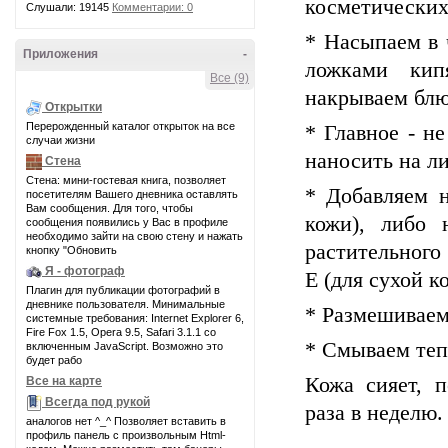
косметических 
Слушали: 19145
Комментарии: 0
* Насыпаем в 
Приложения
-
ложками кип
Все (9)
накрываем блю
Открытки
Перерожденный каталог открыток на все
* Главное - н
случаи жизни
наносить на ли
Стена
Стена: мини-гостевая книга, позволяет
* Добавляем н
посетителям Вашего дневника оставлять
Вам сообщения. Для того, чтобы
кожи), либо 
сообщения появились у Вас в профиле
необходимо зайти на свою стену и нажать
растительного
кнопку "Обновить
Я - фотограф
Е (для сухой к
Плагин для публикации фотографий в
дневнике пользователя. Минимальные
* Размешиваем
системные требования: Internet Explorer 6,
Fire Fox 1.5, Opera 9.5, Safari 3.1.1 со
* Смываем теп
включенным JavaScript. Возможно это
будет рабо
Кожа сияет, п
Все на карте
Всегда под рукой
раза в неделю.
аналогов нет ^_^ Позволяет вставить в
профиль панель с произвольным Html-