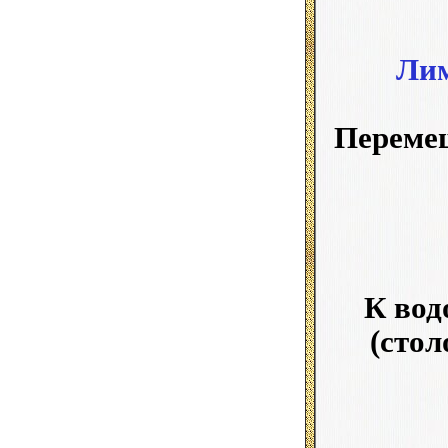
Лим
Перемеш
К вод
(стол