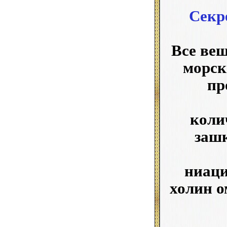
Секр
Все вещ
морск
пр
коли
заш
ниаци
холин о