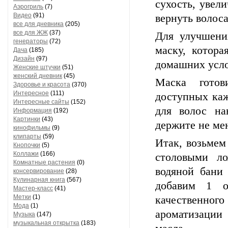
сухость, увел
Аэрогриль
(7)
Видео
(91)
вернуть волоса
все для дневника
(205)
все для ЖЖ
(37)
Для улучшени
генераторы
(72)
маску, котор
Дача
(185)
Дизайн
(97)
домашних усло
Женские штучки
(51)
женский дневник
(45)
Маска готов
Здоровье и красота
(370)
Интересное
(111)
доступных ка
Интересные сайты
(152)
для волос на
Информация
(192)
Картинки
(43)
держите не мен
кинофильмы
(9)
клипарты
(59)
Итак, возьмем
Кнопочки
(5)
Коллажи
(166)
столовыми л
Комнатные растения
(0)
водяной бани 
консервирование
(28)
Кулинарная книга
(567)
добавим 1 
Мастер-класс
(41)
Метки
(1)
качественног
Мода
(1)
ароматизации
Музыка
(147)
музыкальная открытка
(183)