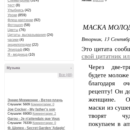
Схемы-фоны
(324)
тест
(8)
Улыбнись
(42)
Уроки
(859)
Флеш-картинки
(92)
МАСКА МОЛО
Фотошоп
(58)
Цветы
(76)
Цитаты, высказывания
(24)
Вторник, 13 Сентябр
часики
(4)
энциклопедии
(22)
Это цитата соо
Эпиграф
(90)
Я - модница
(10)
свой цитатник и
Через две-т
Музыка
-
будете моложе 
Все (48)
благодаря о
рецепту! Он д
женщине. О
Эннио Мориконне - Ветер плачь
Слушали: 5609
Комментарии: 0
маски из суше
Joe Cocker - My father's son
Слушали: 69083
Комментарии: 2
творят чу
Garou - Je n'attendais que Vous
покупаем в ап
Слушали: 76339
Комментарии: 0
Ф. Шопен - Secret Garden 'Adagio'