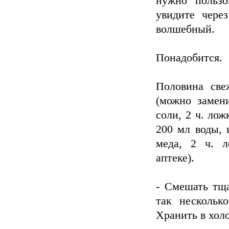
нужно пользо
увидите чере
волшебный.
Понадобится.
Половина све
(можно замен
соли, 2 ч. лож
200 мл воды, 
меда, 2 ч. л
аптеке).
- Смешать тща
так нескольк
Хранить в хол