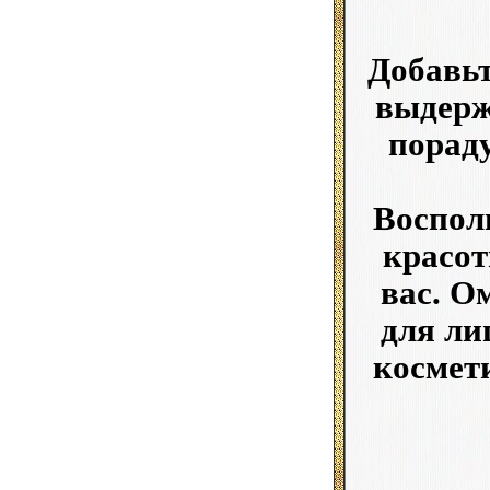
Добавьт
выдерж
пораду
Воспол
красот
вас. О
для ли
космети