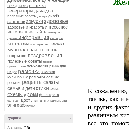
Жел
все для женщин
выпечка
все для жж
генераторы
дача
дача,
дизайн
полезные советы
десерт
здоровье
закуски
заготовки
интересное
здоровье и красота
интересные сайты
интерьер,
информация
дизайн
клипарты
коллажи
музыка
мастер-класс
музыкальная открытка
поздравления
открытки
полезные советы
поэзия
психология
рамка для
приветствие
рамочки
рамочки
видео
рамочки летние
кулинарные
рецепты
салаты
религия
стихи
семья и дети
схема
К сожалению, 
уроки
схемы
флеш
фото
так же, как и 
цветы
цитаты
фотошоп
энциклопедии
эпиграф
юмор
и других факт
различным хит
Рубрики
-
все это помог
Аватарки
(18)