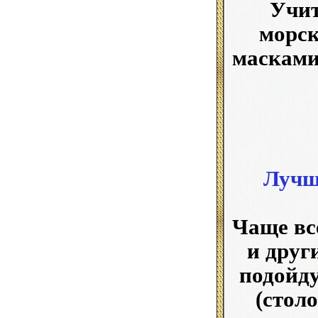
Учит
морск
масками
Лучш
Чаще вс
и друг
подойду
(стол