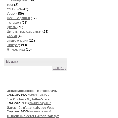
Схемы-фоны
(324)
тест
(8)
Улыбнись
(42)
Уроки
(859)
Флеш-картинки
(92)
Фотошоп
(58)
Цветы
(76)
Цитаты, высказывания
(24)
часики
(4)
энциклопедии
(22)
Эпиграф
(90)
Я - модница
(10)
Музыка
-
Все (48)
Эннио Мориконне - Ветер плачь
Слушали: 5609
Комментарии: 0
Joe Cocker - My father's son
Слушали: 69083
Комментарии: 2
Garou - Je n'attendais que Vous
Слушали: 76339
Комментарии: 0
Ф. Шопен - Secret Garden 'Adagio'