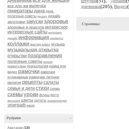
все для женщин
штучки
(51),
Дизайн
(
выпечка
все для жж
дневника
(205),
Видео
генераторы
дача
дача,
дизайн
полезные советы
десерт
здоровье
закуски
заготовки
Страницы:
интересное
здоровье и красота
интересные сайты
интерьер,
информация
дизайн
клипарты
коллажи
музыка
мастер-класс
музыкальная открытка
поздравления
открытки
полезные советы
поэзия
психология
рамка для
приветствие
рамочки
рамочки
видео
рамочки летние
кулинарные
рецепты
салаты
религия
стихи
семья и дети
схема
уроки
схемы
флеш
фото
цветы
цитаты
фотошоп
энциклопедии
эпиграф
юмор
Рубрики
-
Аватарки
(18)