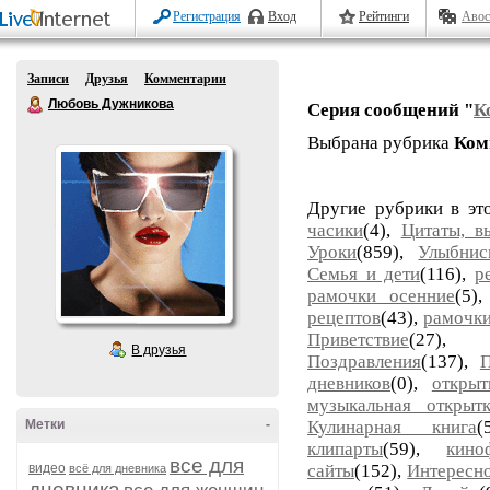
Регистрация
Вход
Рейтинги
Авос
Записи
Друзья
Комментарии
Любовь Дужникова
Серия сообщений "
К
Выбрана рубрика
Ком
Другие рубрики в эт
часики
(4),
Цитаты, в
Уроки
(859),
Улыбнис
Семья и дети
(116),
р
рамочки осенние
(5)
рецептов
(43),
рамочки
Приветствие
(27)
В друзья
Поздравления
(137),
дневников
(0),
открыт
музыкальная открыт
Метки
-
Кулинарная книга
клипарты
(59),
кино
все для
видео
сайты
(152),
Интересн
всё для дневника
дневника