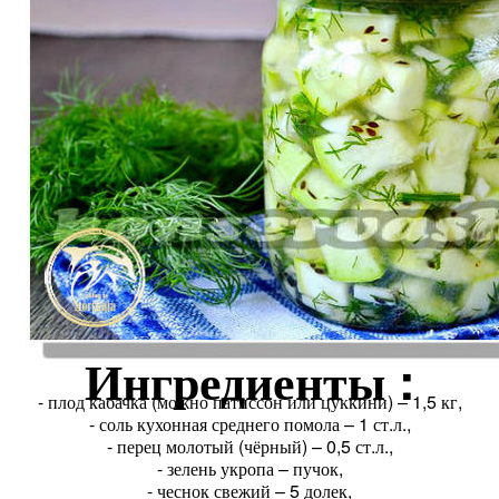
Ингредиенты :
- плод кабачка (можно патиссон или цуккини) – 1,5 кг,
- соль кухонная среднего помола – 1 ст.л.,
- перец молотый (чёрный) – 0,5 ст.л.,
- зелень укропа – пучок,
- чеснок свежий – 5 долек,