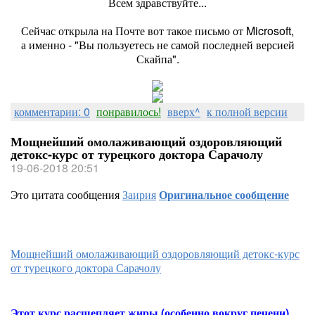
Всем здравствуйте...
Сейчас открыла на Почте вот такое письмо от Microsoft,
а именно - "Вы пользуетесь не самой последней версией
Скайпа".
комментарии: 0
понравилось!
вверх^
к полной версии
Мощнейший омолаживающий оздоровляющий
детокс-курс от турецкого доктора Сарачолу
19-06-2018 20:51
Это цитата сообщения
Заирия
Оригинальное сообщение
Мощнейший омолаживающий оздоровляющий детокс-курс
от турецкого доктора Сарачолу
Этот курс расщепляет жиры (особенно вокруг печени),