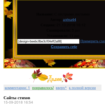
Название:
С пёстрыми листьями
Автор:
алёна44
Создана:
21.10.2018 16:12
Скопировали:
3 раз
Установили:
11 раз
Примерить схе
|
Cохранить себе
комментарии: 1
понравилось!
вверх^
к полной версии
Сайты стихов
15-09-2018 16:54