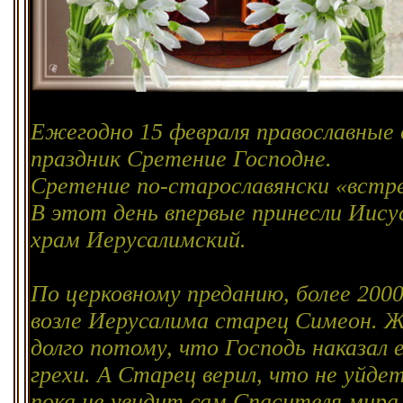
Ежегодно 15 февраля православны
праздник Сретение Господне.
Сретение по-старославянски «встре
В этот день впервые принесли Иису
храм Иерусалимский.
По церковному преданию, более 200
возле Иерусалима старец Симеон. Ж
долго потому, что Господь наказал е
грехи. А Старец верил, что не уйдет
пока не увидит сам Спасителя мира