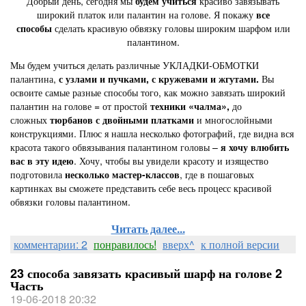
Добрый день, сегодня мы
будем учиться
красиво завязывать
широкий платок или палантин на голове. Я покажу
все
способы
сделать красивую обвязку головы широким шарфом или
палантином.
Мы будем учиться делать различные УКЛАДКИ-ОБМОТКИ
палантина,
с узлами и пучками, с кружевами и жгутами.
Вы
освоите самые разные способы того, как можно завязать широкий
палантин на голове = от простой
техники «чалма»,
до
сложных
тюрбанов с двойными платками
и многослойными
конструкциями. Плюс я нашла несколько фотографий, где видна вся
красота такого обвязывания палантином головы –
я хочу
влюбить
вас в эту идею
. Хочу, чтобы вы увидели красоту и изящество
подготовила
несколько мастер-классов
, где в пошаговых
картинках вы сможете представить себе весь процесс красивой
обвязки головы палантином.
Читать далее...
комментарии: 2
понравилось!
вверх^
к полной версии
23 способа завязать красивый шарф на голове 2
Часть
19-06-2018 20:32