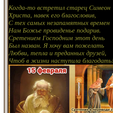
Когда-то встретил старец Симеон
Христа, навек его благословив,
С тех самых незапамятных времен
Нам Божье провиденье подарив.
Сретением Господним этот день
Был назван. Я хочу вам пожелать
Любви, тепла и преданных друзей,
Чтоб в жизни наступила благодать