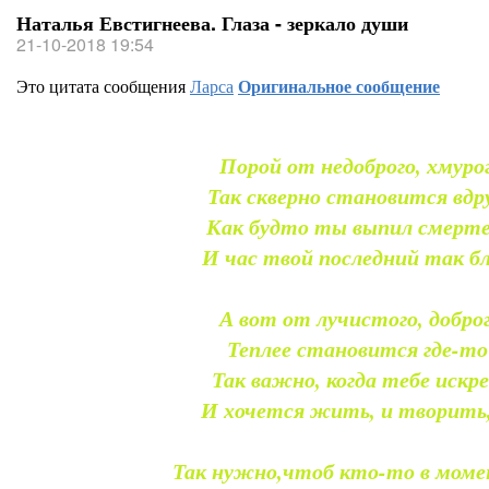
Наталья Евстигнеева. Глаза - зеркало души
21-10-2018 19:54
Это цитата сообщения
Ларса
Оригинальное сообщение
Порой от недоброго, хмурог
Так скверно становится вдру
Как будто ты выпил смерте
И час твой последний так бл
А вот от лучистого, доброг
Теплее становится где-то
Так важно, когда тебе искр
И хочется жить, и творить,
Так нужно,чтоб кто-то в моме