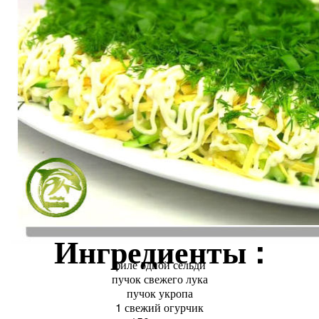
Ингредиенты :
филе одной сельди
пучок свежего лука
пучок укропа
1 свежий огурчик