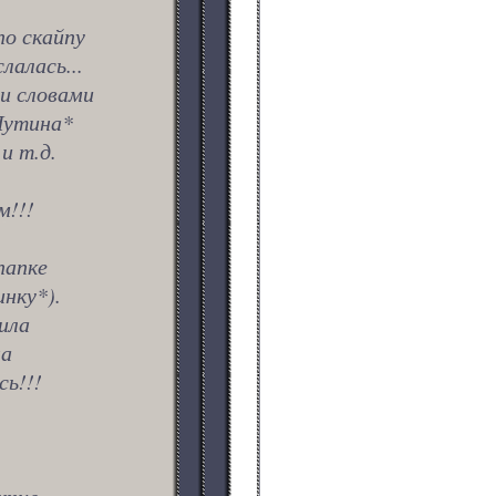
о скайпу
алась...
и словами
Путина*
и т.д.
м!!!
папке
нку*).
ила
на
сь!!!