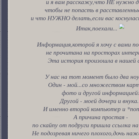
и я вам расскажу,что НЕ нужно д
чтобы не попасть в расставленны
и что НУЖНО делать,если вас коснулась
Итак,поехали...
Информация,которой я хочу с вами по
не прочитана на просторах интерн
Эта история произошла в нашей 
У нас на тот момент было два но
Один - мой...со множеством карт
фото и другой информацией
Другой - моей дочери и внука.
И именно второй компьютер и *попа
А причина простая -
по скайпу от подруги пришла ссылка на 
Не подозревая ничего плохого,дочь нажа