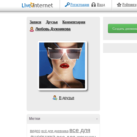
Регистрация
Вход
Рейтинги
Записи
Друзья
Комментарии
Создать дневник
Любовь Дужникова
В друзья
Метки
-
все для
видео
всё для дневника
дневника