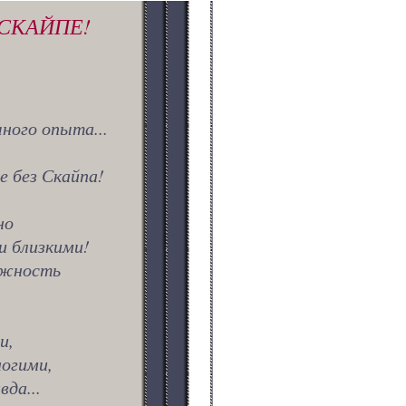
СКАЙПЕ!
чного опыта...
е без Скайпа!
но
и близкими!
ужность
и,
ногими,
вда...