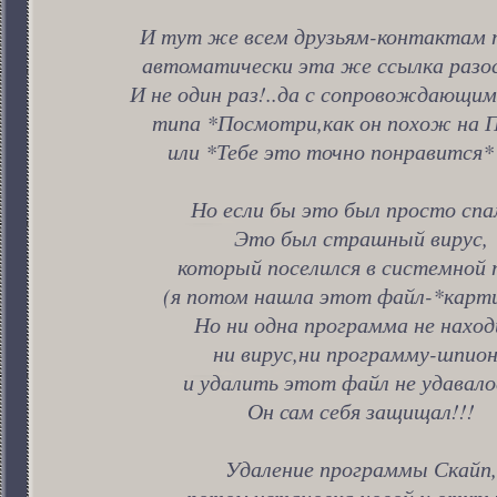
И тут же всем друзьям-контактам п
автоматически эта же ссылка разосл
И не один раз!..да с сопровождающим
типа *Посмотри,как он похож на 
или *Тебе это точно понравится* 
Но если бы это был просто спа
Это был страшный вирус,
который поселился в системной 
(я потом нашла этот файл-*карти
Но ни одна программа не наход
ни вирус,ни программу-шпио
и удалить этот файл не удавало
Он сам себя защищал!!!
Удаление программы Скайп,