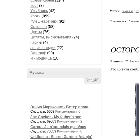
Схемы-фоны
(324)
тест
(8)
Улыбнись
(42)
Метки:
семья и дет
Уроки
(859)
Флеш-картинки
(92)
Понравилось:
1 польз
Фотошоп
(58)
Цветы
(76)
Цитаты, высказывания
(24)
часики
(4)
ОСТОР
энциклопедии
(22)
Эпиграф
(90)
Я - модница
(10)
Вторник, 06 Авгус
Это цитата соо
Музыка
-
Все (48)
Эннио Мориконне - Ветер плачь
Слушали: 5609
Комментарии: 0
Joe Cocker - My father's son
Слушали: 69083
Комментарии: 2
Garou - Je n'attendais que Vous
Слушали: 76339
Комментарии: 0
Ф. Шопен - Secret Garden 'Adagio'