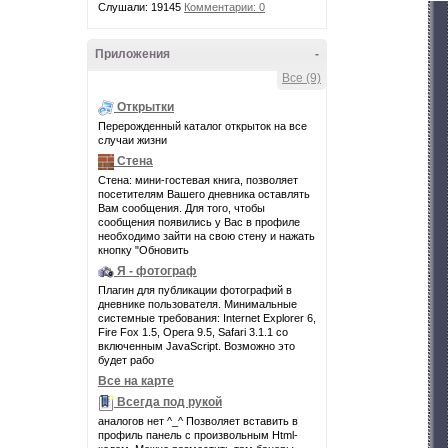
Слушали: 19145
Комментарии: 0
Приложения
-
Все (9)
Открытки
Перерожденный каталог открыток на все
случаи жизни
Стена
Стена: мини-гостевая книга, позволяет
посетителям Вашего дневника оставлять
Вам сообщения. Для того, чтобы
сообщения появились у Вас в профиле
необходимо зайти на свою стену и нажать
кнопку "Обновить
Я - фотограф
Плагин для публикации фотографий в
дневнике пользователя. Минимальные
системные требования: Internet Explorer 6,
Fire Fox 1.5, Opera 9.5, Safari 3.1.1 со
включенным JavaScript. Возможно это
будет рабо
Все на карте
Всегда под рукой
аналогов нет ^_^ Позволяет вставить в
профиль панель с произвольным Html-