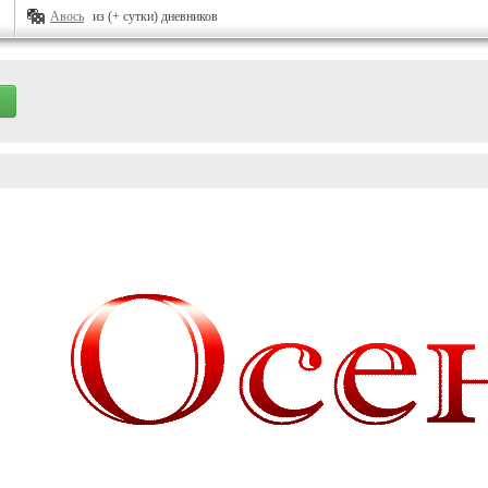
Авось
из (+ сутки) дневников