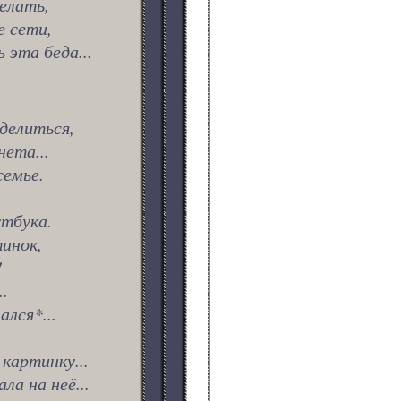
елать,
е сети,
 эта беда...
делиться,
ета...
семье.
утбука.
инок,
!
..
лся*...
картинку...
ла на неё...