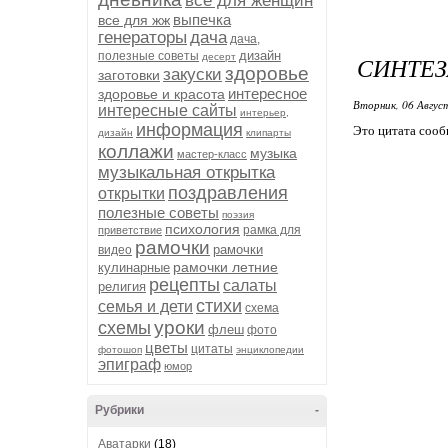
все для женщин
выпечка
все для жж
генераторы
дача
дача,
дизайн
полезные советы
десерт
СИНТЕЗ
здоровье
закуски
заготовки
интересное
здоровье и красота
Вторник, 06 Авгус
интересные сайты
интерьер,
информация
Это цитата соо
дизайн
клипарты
коллажи
музыка
мастер-класс
музыкальная открытка
поздравления
открытки
полезные советы
поэзия
психология
рамка для
приветствие
рамочки
рамочки
видео
рамочки летние
кулинарные
рецепты
салаты
религия
стихи
семья и дети
схема
уроки
схемы
флеш
фото
цветы
цитаты
фотошоп
энциклопедии
эпиграф
юмор
Рубрики
-
Аватарки
(18)