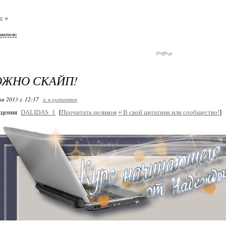
и
ователю
ОЖНО СКАЙП!
та 2013 г. 12:17
+ в цитатник
бщения
DALIDAS_1
[
Прочитать целиком
+
В свой цитатник или сообщество!
]