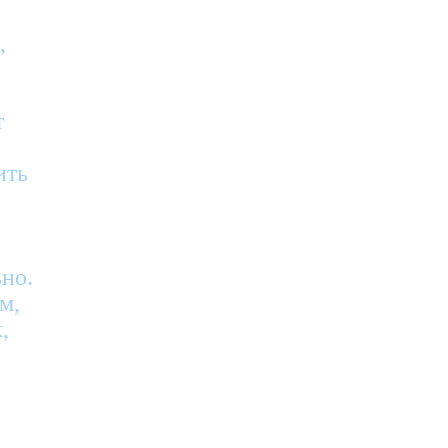
,
т
ить
,
но.
м,
,