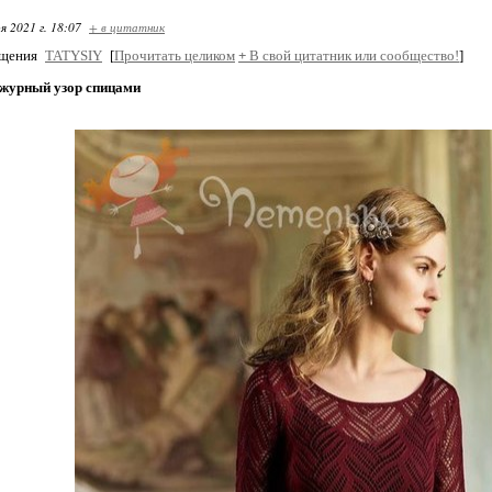
я 2021 г. 18:07
+ в цитатник
бщения
TATYSIY
[
Прочитать целиком
+
В свой цитатник или сообщество!
]
журный узор спицами