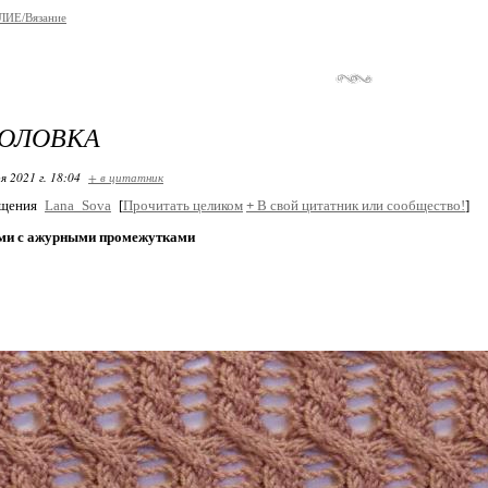
ИЕ/Вязание
ГОЛОВКА
я 2021 г. 18:04
+ в цитатник
бщения
Lana_Sova
[
Прочитать целиком
+
В свой цитатник или сообщество!
]
ми с ажурными промежутками