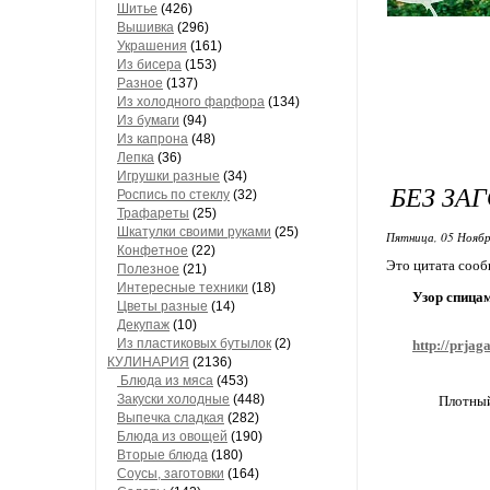
Шитье
(426)
Вышивка
(296)
Украшения
(161)
Из бисера
(153)
Разное
(137)
Из холодного фарфора
(134)
Из бумаги
(94)
Из капрона
(48)
Лепка
(36)
Игрушки разные
(34)
БЕЗ ЗА
Роспись по стеклу
(32)
Трафареты
(25)
Шкатулки своими руками
(25)
Пятница, 05 Ноябр
Конфетное
(22)
Это цитата соо
Полезное
(21)
Интересные техники
(18)
Узор спица
Цветы разные
(14)
Декупаж
(10)
Из пластиковых бутылок
(2)
http://prja
КУЛИНАРИЯ
(2136)
Блюда из мяса
(453)
Закуски холодные
(448)
Плотный
Выпечка сладкая
(282)
Блюда из овощей
(190)
Вторые блюда
(180)
Соусы, заготовки
(164)