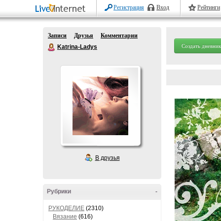
Регистрация
Вход
Рейтинги
Записи
Друзья
Комментарии
Создать дневник
Katrina-Ladys
В друзья
Рубрики
-
РУКОДЕЛИЕ
(2310)
Вязание
(616)