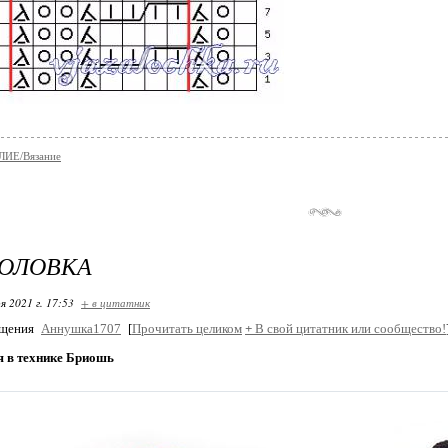
ИЕ/Вязание
ГОЛОВКА
я 2021 г. 17:53
+ в цитатник
бщения
Аннушка1707
[
Прочитать целиком
+
В свой цитатник или сообщество!
я в технике Бриошь