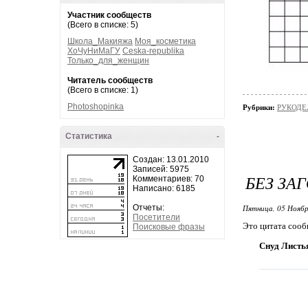
Участник сообществ
(Всего в списке: 5)
Школа_Макияжа
Моя_косметика
ХоЧуНиМаГУ
Ceska-republika
Только_для_женщин
Читатель сообществ
(Всего в списке: 1)
Photoshopinka
Рубрики:
РУКОДЕЛ
Статистика
-
Создан: 13.01.2010
Записей: 5975
БЕЗ ЗА
Комментариев: 70
Написано: 6185
Отчеты:
Пятница, 05 Ноябр
Посетители
Это цитата соо
Поисковые фразы
Снуд Листь