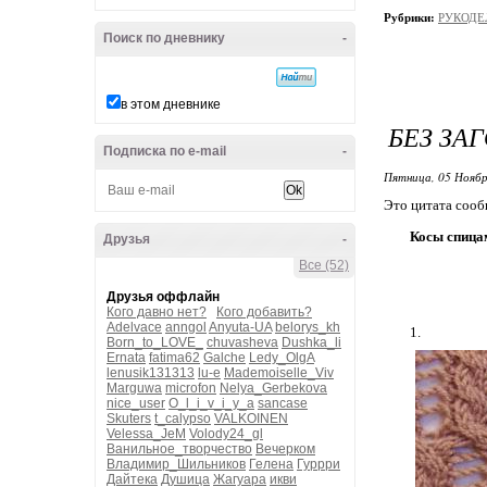
Рубрики:
РУКОДЕЛ
Поиск по дневнику
-
в этом дневнике
БЕЗ ЗА
Подписка по e-mail
-
Пятница, 05 Ноябр
Это цитата соо
Косы спица
Друзья
-
Все (52)
Друзья оффлайн
Кого давно нет?
Кого добавить?
Adelvace
anngol
Anyuta-UA
belorys_kh
1.
Born_to_LOVE_
chuvasheva
Dushka_li
Ernata
fatima62
Galche
Ledy_OlgA
lenusik131313
lu-e
Mademoiselle_Viv
Marguwa
microfon
Nelya_Gerbekova
nice_user
O_l_i_v_i_y_a
sancase
Skuters
t_calypso
VALKOINEN
Velessa_JeM
Volody24_gl
Ванильное_творчество
Вечерком
Владимир_Шильников
Гелена
Гуррри
Дайтека
Душица
Жагуара
икви