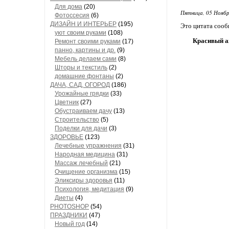
Для дома
(20)
Пятница, 05 Ноябр
Фотоссесия
(6)
ДИЗАЙН И ИНТЕРЬЕР
(195)
Это цитата соо
уют своим руками
(108)
Красивый а
Ремонт своими руками
(17)
панно, картины и др.
(9)
Мебель делаем сами
(8)
Шторы и текстиль
(2)
домашние фонтаны
(2)
ДАЧА, САД, ОГОРОД
(186)
Урожайные грядки
(33)
Цветник
(27)
Обустраиваем дачу
(13)
Строительство
(5)
Поделки для дачи
(3)
ЗДОРОВЬЕ
(123)
Лечебные упражнения
(31)
Народная медицина
(31)
Массаж лечебный
(21)
Очищение организма
(15)
Эликсиры здоровья
(11)
Психология, медитация
(9)
Диеты
(4)
PHOTOSHOP
(54)
ПРАЗДНИКИ
(47)
Новый год
(14)