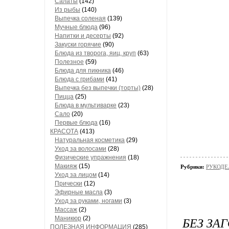
Салаты
(142)
Из рыбы
(140)
Выпечка соленая
(139)
Мучные блюда
(96)
Напитки и десерты
(92)
Закуски горячие
(90)
Блюда из творога, яиц, круп
(63)
Полезное
(59)
Блюда для пикника
(46)
Блюда с грибами
(41)
Выпечка без выпечки (торты)
(28)
Пицца
(25)
Блюда в мультиварке
(23)
Сало
(20)
Первые блюда
(16)
КРАСОТА
(413)
Натуральная косметика
(29)
Уход за волосами
(28)
Физические упражнения
(18)
Макияж
(15)
Рубрики:
РУКОДЕЛ
Уход за лицом
(14)
Прически
(12)
Эфирные масла
(3)
Уход за руками, ногами
(3)
Массаж
(2)
БЕЗ ЗА
Маникюр
(2)
ПОЛЕЗНАЯ ИНФОРМАЦИЯ
(285)