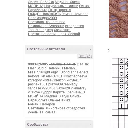
Лилия_Бобейка
Мадина_Хагуш
МОЯЙНА
Натуральные_камни
Олька-
Бараболька
Птыц_щастья
РоЖдЕнНаяЛюБиТь
Роман_Немеров
Саламандра2009
Светлана_Финогенова
Сокровища_Амазонки
страдостея
Топ_Менеджер
Хозяюшка
Цветок_ненастья
Шрек_Лесной
Постоянные читатели
-
2.
Все (45)
0003426085
Татьяна_НАФИГ
Da4Hik
FlashStudio
HelenRus
Merian1
Miss_Starlight
Pigvi_Blond
anna-aneta
belorys_kh
ele437411
irikaznacheeva
kgregory
kisteev
kreizon
kroyter17
pasheka561
pretty939
real-lady
sancase
v290451
vaxo420
vikmatvey
vitalove
Гуррри
Карите
Крапивка13
МОЯЙНА
Мадина_Хагуш
Олька-
Бараболька
Олька-Птичка
Роман_Немеров
Светлана_Финогенова
страдостея
ужель_та_самая
Сообщества
-