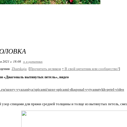
ГОЛОВКА
я 2021 г. 18:08
+ в цитатник
бщения
Zharskaja
[
Прочитать целиком
+
В свой цитатник или сообщество!
]
ми «Диагональ вытянутых петель», видео
ga.ru/uzory-vyazaniya/spicami/uzor-spicami-diagonal-vytyanutykh-petel-video
 узор спицами для пряжи средней толщины и толще из вытянутых петель, сме