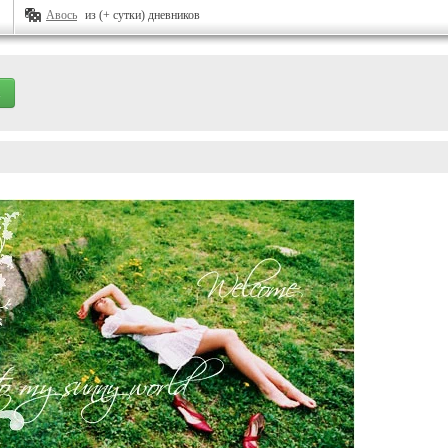
Авось
из (+ сутки) дневников