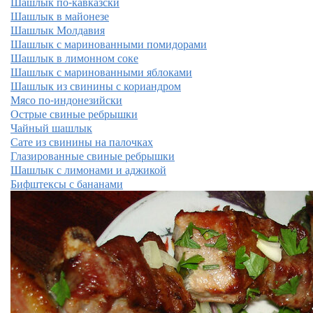
Шашлык по-кавказски
Шашлык в майонезе
Шашлык Молдавия
Шашлык с маринованными помидорами
Шашлык в лимонном соке
Шашлык с маринованными яблоками
Шашлык из свинины с кориандром
Мясо по-индонезийски
Острые свиные ребрышки
Чайный шашлык
Сате из свинины на палочках
Глазированные свиные ребрышки
Шашлык с лимонами и аджикой
Бифштексы с бананами