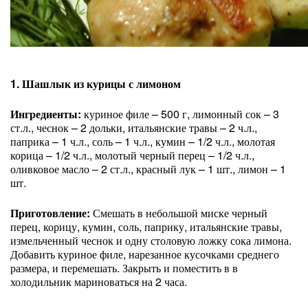
1. Шашлык из курицы с лимоном
Ингредиенты:
куриное филе – 500 г, лимонный сок – 3
ст.л., чеснок – 2 дольки, итальянские травы – 2 ч.л.,
паприка – 1 ч.л., соль – 1 ч.л., кумин – 1/2 ч.л., молотая
корица – 1/2 ч.л., молотый черный перец – 1/2 ч.л.,
оливковое масло – 2 ст.л., красный лук – 1 шт., лимон – 1
шт.
Приготовление:
Смешать в небольшой миске черный
перец, корицу, кумин, соль, паприку, итальянские травы,
измельченный чеснок и одну столовую ложку сока лимона.
Добавить куриное филе, нарезанное кусочками среднего
размера, и перемешать. Закрыть и поместить в в
холодильник мариноваться на 2 часа.