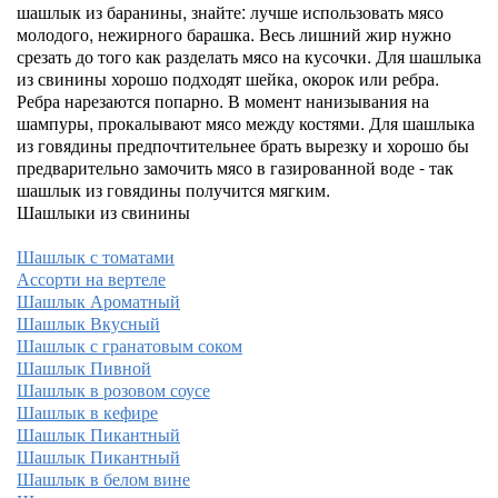
шашлык из баранины, знайте: лучше использовать мясо
молодого, нежирного барашка. Весь лишний жир нужно
срезать до того как разделать мясо на кусочки. Для шашлыка
из свинины хорошо подходят шейка, окорок или ребра.
Ребра нарезаются попарно. В момент нанизывания на
шампуры, прокалывают мясо между костями. Для шашлыка
из говядины предпочтительнее брать вырезку и хорошо бы
предварительно замочить мясо в газированной воде - так
шашлык из говядины получится мягким.
Шашлыки из свинины
Шашлык с томатами
Ассорти на вертеле
Шашлык Ароматный
Шашлык Вкусный
Шашлык с гранатовым соком
Шашлык Пивной
Шашлык в розовом соусе
Шашлык в кефире
Шашлык Пикантный
Шашлык Пикантный
Шашлык в белом вине