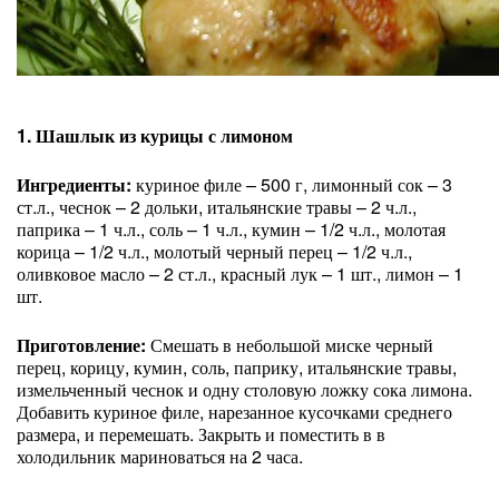
1. Шашлык из курицы с лимоном
Ингредиенты:
куриное филе – 500 г, лимонный сок – 3
ст.л., чеснок – 2 дольки, итальянские травы – 2 ч.л.,
паприка – 1 ч.л., соль – 1 ч.л., кумин – 1/2 ч.л., молотая
корица – 1/2 ч.л., молотый черный перец – 1/2 ч.л.,
оливковое масло – 2 ст.л., красный лук – 1 шт., лимон – 1
шт.
Приготовление:
Смешать в небольшой миске черный
перец, корицу, кумин, соль, паприку, итальянские травы,
измельченный чеснок и одну столовую ложку сока лимона.
Добавить куриное филе, нарезанное кусочками среднего
размера, и перемешать. Закрыть и поместить в в
холодильник мариноваться на 2 часа.