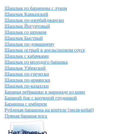
Шашлык из баранины с луком
Шашлык Кавказский
Шашлык по-азербайджански
Шашлык Йогуртовый
Шашлык со шпиком
Шашлык Быстрый
Шашлык по-домашнему
Шашлык острый в апельсиновом соусе
Шашлык с кабачками
Шашлык из молодого барашка
Шашлык Узбекский
Шашлык по-гречески
Шашлык по-армянски
Шашлык по-казахски
Бараньи ребрышки в маринаде из киви
Бараний бок с копченой грудинкой
Баранина с имбирем
Рубленая баранина на вертеле (люля-кебаб)
Пряная баранья нога