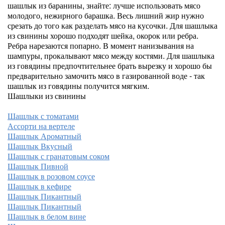
шашлык из баранины, знайте: лучше использовать мясо
молодого, нежирного барашка. Весь лишний жир нужно
срезать до того как разделать мясо на кусочки. Для шашлыка
из свинины хорошо подходят шейка, окорок или ребра.
Ребра нарезаются попарно. В момент нанизывания на
шампуры, прокалывают мясо между костями. Для шашлыка
из говядины предпочтительнее брать вырезку и хорошо бы
предварительно замочить мясо в газированной воде - так
шашлык из говядины получится мягким.
Шашлыки из свинины
Шашлык с томатами
Ассорти на вертеле
Шашлык Ароматный
Шашлык Вкусный
Шашлык с гранатовым соком
Шашлык Пивной
Шашлык в розовом соусе
Шашлык в кефире
Шашлык Пикантный
Шашлык Пикантный
Шашлык в белом вине