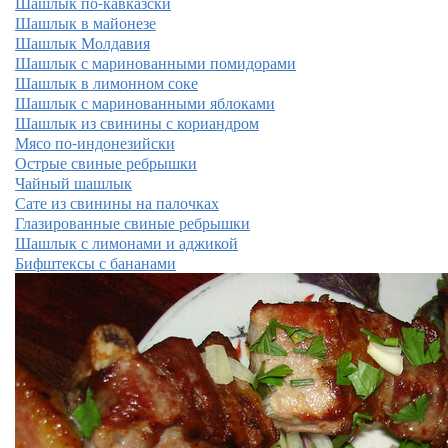
Шашлык по-кавказски
Шашлык в майонезе
Шашлык Молдавия
Шашлык с маринованными помидорами
Шашлык в лимонном соке
Шашлык с маринованными яблоками
Шашлык из свинины с кориандром
Мясо по-индонезийски
Острые свиные ребрышки
Чайный шашлык
Сате из свинины на палочках
Глазированные свиные ребрышки
Шашлык с лимонами и аджикой
Бифштексы с бананами