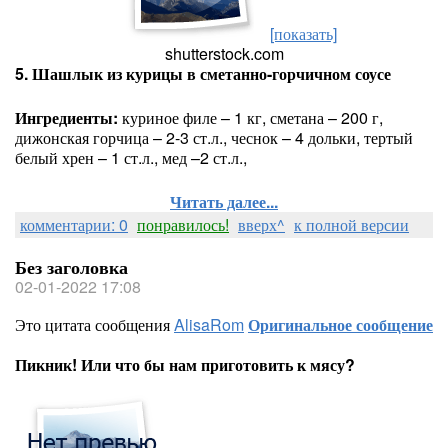
[показать]
shutterstock.com
5. Шашлык из курицы в сметанно-горчичном соусе
Ингредиенты:
куриное филе – 1 кг, сметана – 200 г,
дижонская горчица – 2-3 ст.л., чеснок – 4 дольки, тертый
белый хрен – 1 ст.л., мед –2 ст.л.,
Читать далее...
комментарии: 0
понравилось!
вверх^
к полной версии
Без заголовка
02-01-2022 17:08
Это цитата сообщения
AlisaRom
Оригинальное сообщение
Пикник! Или что бы нам приготовить к мясу?