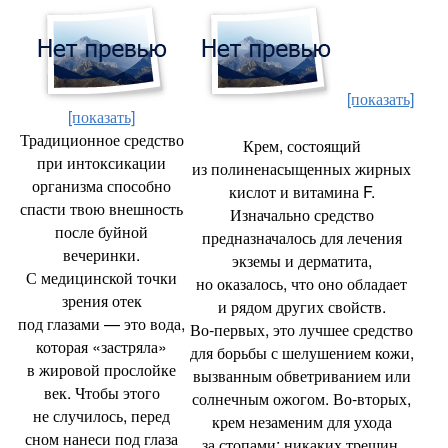
[показать]
[показать]
Традиционное средство
Крем
,
состоящий
при интоксикации
из полиненасыщенных жирных
организма способно
кислот и витамина F.
спасти твою внешность
Изначально средство
после буйной
предназначалось для лечения
вечеринки.
экземы и дерматита
,
С медицинской точки
но оказалось
,
что оно обладает
зрения отек
и рядом других свойств.
под глазами — это вода
,
Во‑первых
,
это лучшее средство
которая
«
застряла»
для борьбы с шелушением кожи
,
в жировой прослойке
вызванным обветриванием или
век. Чтобы этого
солнечным ожогом. Во‑вторых
,
не случилось
,
перед
крем незаменим для ухода
сном нанеси под глаза
за стопами: никаких трещин
,