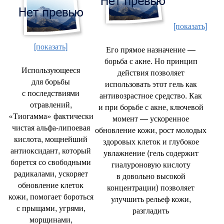
[показать]
[показать]
Его прямое назначение —
борьба с акне. Но принцип
Использующееся
действия позволяет
для борьбы
использовать этот гель как
с последствиями
антивозрастное средство. Как
отравлений
,
и при борьбе с акне
,
ключевой
«Тиогамма» фактически
момент — ускоренное
чистая альфа-липоевая
обновление кожи
,
рост молодых
кислота
,
мощнейший
здоровых клеток и глубокое
антиоксидант
,
который
увлажнение
(
гель содержит
борется со свободными
гиалуроновую кислоту
радикалами
,
ускоряет
в довольно высокой
обновление клеток
концентрации) позволяет
кожи
,
помогает бороться
улучшить рельеф кожи
,
с прыщами
,
угрями
,
разгладить
морщинами
,