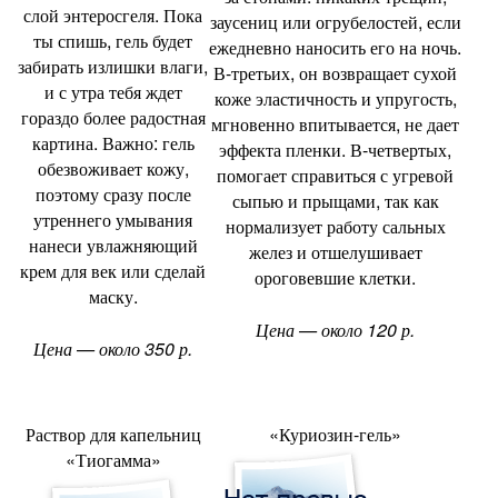
слой энтеросгеля. Пока
заусениц или огрубелостей
,
если
ты спишь
,
гель будет
ежедневно наносить его на ночь.
забирать излишки влаги
,
В-третьих
,
он возвращает сухой
и с утра тебя ждет
коже эластичность и упругость
,
гораздо более радостная
мгновенно впитывается
,
не дает
картина. Важно: гель
эффекта пленки. В-четвертых
,
обезвоживает кожу
,
помогает справиться с угревой
поэтому сразу после
сыпью и прыщами
,
так как
утреннего умывания
нормализует работу сальных
нанеси увлажняющий
желез и отшелушивает
крем для век или сделай
ороговевшие клетки.
маску.
Цена — около 120 р.
Цена — около 350 р.
Раствор для капельниц
«Куриозин-гель»
«
Тиогамма»