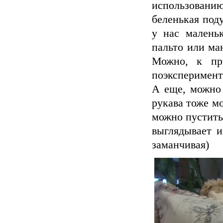
использовани
беленькая под
у нас малень
пальто или ма
Можно, к при
поэксперименти
А еще, можно 
рукава тоже м
можно пустить
выглядывает и
заманчивая)