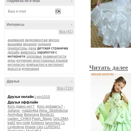
Подписка по e-mail
-
Интересы
-
Все (41)
анимация
видеомонтаж
вкусно
вышивка
вязание
гадания
генераторы
дача
детская страничка
дизайн
живопись
заработок с
интернете
здоровье
знаменитости
игры
изучение иностранных языков
интересно
компьютер и интернет
Читать далее
красота
кулинария
Друзья
-
Все (715)
Друзья онлайн
Lysy1010
Друзья оффлайн
Кого давно нет?
Кого добавить?
-
Juliana-
-natalo4ka
Alina_Strellnikova
AmAyfaar
Belenaya
Bonito11
capten_CHIKA
Flash_Magic
GALZIMA
ka82
key-note
Koblenz
lanochka-71
Leykoteya
limada
Lkis
LURENA7