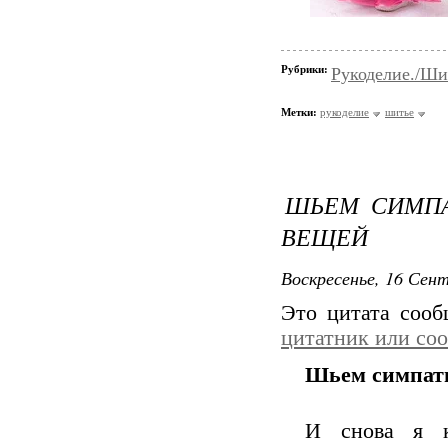
Рубрики:
Рукоделие./Ши
Метки:
рукоделие
шитье
ШЬЕМ СИМПА
ВЕЩЕЙ
Воскресенье, 16 Сент
Это цитата соо
цитатник или со
Шьем симпати
И снова я к