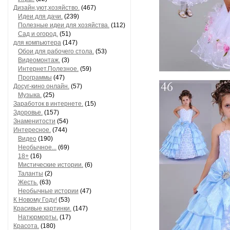
Дизайн,уют,хозяйство.
(467)
Идеи для дачи.
(239)
Полезные идеи для хозяйства.
(112)
Сад и огород.
(51)
для компьютера
(147)
Обои для рабочего стола.
(53)
Видеомонтаж.
(3)
Интернет.Полезное.
(59)
Программы
(47)
Досуг-кино онлайн.
(57)
Музыка.
(25)
Заработок в интернете.
(15)
Здоровье.
(157)
Знаменитости
(54)
Интересное.
(744)
Видео
(190)
Необычное...
(69)
18+
(16)
Мистические истории.
(6)
Таланты
(2)
Жесть.
(63)
Необычные истории
(47)
К Новому Году!
(53)
Красивые картинки.
(147)
Натюрморты.
(17)
Красота.
(180)