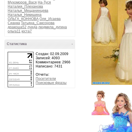
Мухоморов_Вася
На-Туся
Наталия_Плеханова
Наталья_Мещанинцева
Наталья_Никишина
ОЛЬГА_КОННОВА
Оля_Исаева
Сианка
Татьяна_Саксонова
дракоша52
луида
людмила_дугина
ольга11
юста7
Статистика
-
Создан: 02.09.2009
Записей: 4093
Комментариев: 2966
Написано: 7431
Отчеты:
Посетители
Поисковые фразы