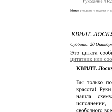
Рукоделие./По
Метки:
рукоделие
поделки
ш
КВИЛТ. ЛОСК
Суббота, 20 Октября
Это цитата соо
цитатник или со
КВИЛТ. Лоску
Вы только по
красота! Руки
нашла схем
исполнении,
свободного вр