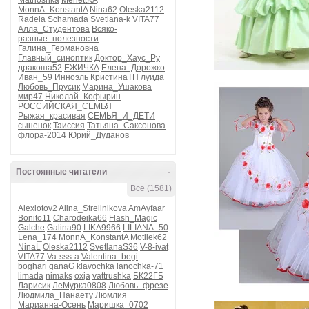
Matrioshka
MerlettKA
MonnA_KonstantA
Nina62
Oleska2112
Radeia
Schamada
Svetlana-k
VITA77
Алла_Студентова
Всяко-
разные_полезности
Галина_Германовна
Главный_синоптик
Доктор_Хаус_Ру
дракоша52
ЕЖИЧКА
Елена_Дорожко
Иван_59
Инноэль
КристинаТН
луида
Любовь_Прусик
Марина_Ушакова
мир47
Николай_Кофырин
РОССИЙСКАЯ_СЕМЬЯ
Рыжая_красивая
СЕМЬЯ_И_ДЕТИ
сыненок
Таиссия
Татьяна_Саксонова
флора-2014
Юрий_Дуданов
Постоянные читатели
-
Все (1581)
Alexlotov2
Alina_Strellnikova
AmAyfaar
Bonito11
Charodeika66
Flash_Magic
Galche
Galina90
LIKA9966
LILIANA_50
Lena_174
MonnA_KonstantA
Motilek62
NinaL
Oleska2112
SvetlanaS36
V-8-ivat
VITA77
Va-sss-a
Valentina_begi
boghari
ganaG
klavochka
lanochka-71
limada
nimaks
oxja
vattrushka
БК22ГБ
Ларисик
ЛеМурка0808
Любовь_фрезе
Людмила_Панаету
Люмлия
Марианна-Осень
Маришка_0702