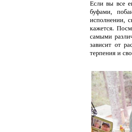
Если вы все е
буфами, поба
исполнении, с
кажется. Посм
самыми различ
зависит от ра
терпения и св