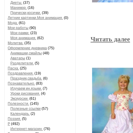
Диеты.
(37)
Маникюр.
(16)
Прически,косички.
(39)
Летние картинки.Моя анимация.
(0)
Мода.
(61)
Мои работы
(90)
Мои рамки.
(23)
Читать далее
Моя анимация.
(62)
Молитва.
(35)
Оформление дневника
(75)
Анимашки,смайлы
(48)
Аватары
(1)
Разделители.
(5)
Пасха.
(25)
Поздравления.
(19)
Праздник,свадьба.
(6)
Познавательно.
(83)
Изучаем ин.языки.
(7)
Уроки рисования.
(4)
Экскурсии.
(61)
Полезности.
(145)
Полезные ссылки
(57)
Календарь.
(2)
Поэзия.
(5)
Р
(492)
Интернет-магазин.
(76)