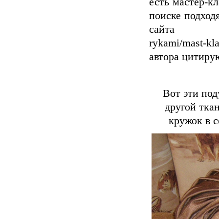
есть мастер-к
поиске подходя
сайта http://
rykami/mast-k
автора цитиру
Вот эти под
другой тка
кружок в 