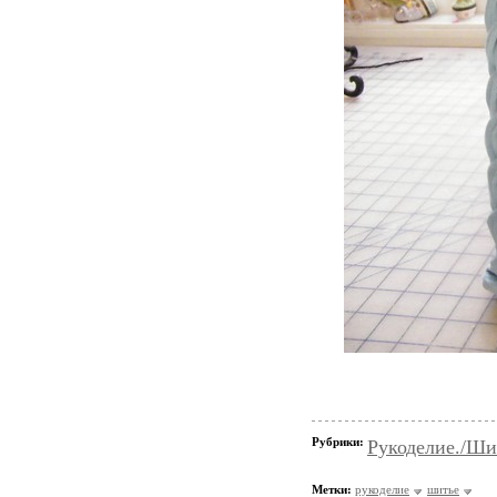
Рубрики:
Рукоделие./Ши
Метки:
рукоделие
шитье