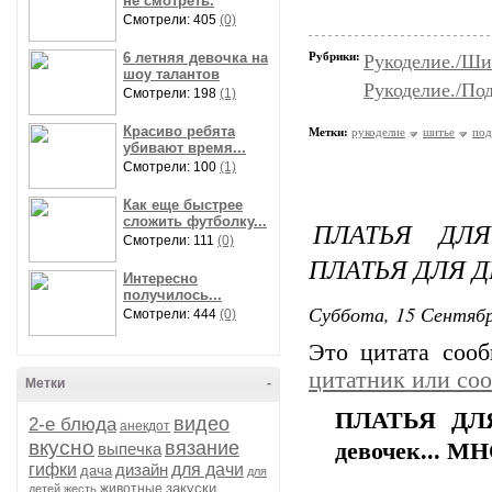
не смотреть.
Смотрели: 405
(0)
6 летняя девочка на
Рубрики:
Рукоделие./Ши
шоу талантов
Рукоделие./По
Смотрели: 198
(1)
Красиво ребята
Метки:
рукоделие
шитье
под
убивают время...
Смотрели: 100
(1)
Как еще быстрее
сложить футболку...
ПЛАТЬЯ ДЛЯ
Смотрели: 111
(0)
ПЛАТЬЯ ДЛЯ ДЕ
Интересно
получилось...
Суббота, 15 Сентябр
Смотрели: 444
(0)
Это цитата соо
цитатник или со
Метки
-
ПЛАТЬЯ ДЛЯ
видео
2-е блюда
анекдот
вкусно
вязание
девочек... МН
выпечка
гифки
дизайн
для дачи
дача
для
закуски
животные
детей
жесть