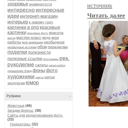
здоровье
источник
знаменитости
интересно
интересные
Читать далее
идеи
интернет-магазин
интерьер
к новому году
картинки в png
красивые
картинки
красота
красивые фото
мастер-класс
мои
мода
магия
работы
необычное
моя анимация
обои
переделки
необычные истории
поделки
полезности
рек.
полезные ссылки
программы
рукоделие
салаты
скрап-набор
фоны
фото
украшение блюд
художники
шитье
цветы
юмор
экскурсии
Рубрики
-
Животные
(46)
Загадки,фокусы.
(38)
Сайты для редактирования фото.
(33)
Генераторы.
(32)