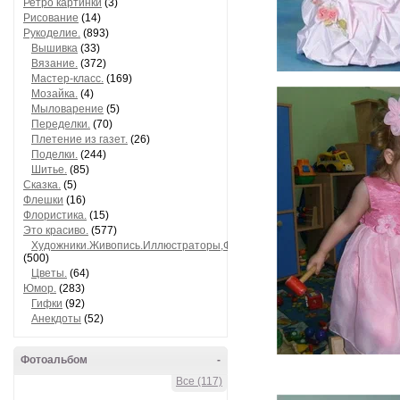
Ретро картинки
(3)
Рисование
(14)
Рукоделие.
(893)
Вышивка
(33)
Вязание.
(372)
Мастер-класс.
(169)
Мозайка.
(4)
Мыловарение
(5)
Переделки.
(70)
Плетение из газет.
(26)
Поделки.
(244)
Шитье.
(85)
Сказка.
(5)
Флешки
(16)
Флористика.
(15)
Это красиво.
(577)
Художники.Живопись.Иллюстраторы,Фотографы.
(500)
Цветы.
(64)
Юмор.
(283)
Гифки
(92)
Анекдоты
(52)
Фотоальбом
-
Все (117)