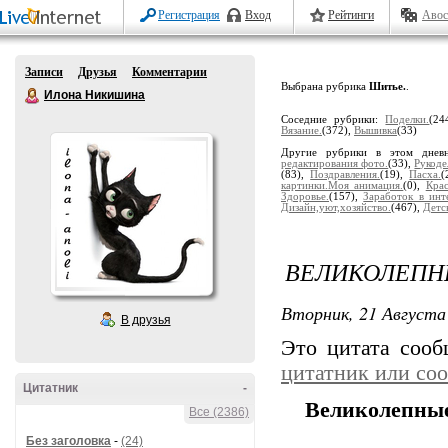
Регистрация
Вход
Рейтинги
Авос
Записи
Друзья
Комментарии
Выбрана рубрика
Шитье.
.
Илона Никишина
Соседние рубрики:
Поделки.
(24
Вязание.
(372),
Вышивка
(33)
Другие рубрики в этом днев
редактирования фото.
(33),
Рукоде
(83),
Поздравления.
(19),
Пасха.
(
картинки.Моя анимация.
(0),
Крас
Здоровье.
(157),
Заработок в инт
Дизайн,уют,хозяйство.
(467),
Детс
ВЕЛИКОЛЕПН
Вторник, 21 Августа 
В друзья
Это цитата соо
цитатник или со
Цитатник
-
Великолепные
Все (2386)
Без заголовка
-
(24)