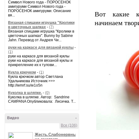
Символ Нового года - ПОРОСЕНОК
амигуруми Символ Нового года -
ПОРОСЕНОК амигуруми. Описание
Вот какие к
вя...
начинаем твор
Вязаная спицами игрушка "Кролики
в цветочных шапках
-
(7)
Вязаная спицами игрушка "Кролики в
цветочных шапках". Bunny by Sabine
Jahn. Перевод от Андрея Чи...
руки на каркасе для вязаной куклы
-
(1)
руки на каркасе для вязаной куклы
руки на каркасе для вязаной куклы и
прикрепление их к тулови...
Кукла крючком
-
(1)
Кукла крючком автор Светлана
Удальчикова Источник >>>
http://wmrf.su/w1o5n
Куколка в шляпке.
-
(0)
Куколка в шляпке. Автор: Sandrine
CAMPANA Опубликовала: Лисичка. Т...
Видео
-
Все (106)
Жесть.Слабонервным