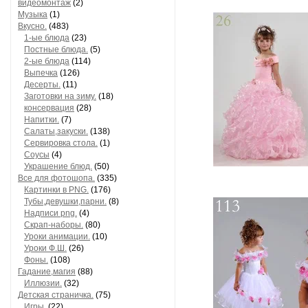
видеомонтаж
(2)
Музыка
(1)
Вкусно.
(483)
1-ые блюда
(23)
Постные блюда.
(5)
2-ые блюда
(114)
Выпечка
(126)
Десерты.
(11)
Заготовки на зиму.
(18)
консервация
(28)
Напитки.
(7)
Салаты,закуски.
(138)
Сервировка стола.
(1)
Соусы
(4)
Украшение блюд.
(50)
Все для фотошопа.
(335)
Картинки в PNG.
(176)
Тубы,девушки,парни.
(8)
Надписи png.
(4)
Скрап-наборы.
(80)
Уроки анимации.
(10)
Уроки Ф.Ш.
(26)
Фоны.
(108)
Гадание,магия
(88)
Иллюзии.
(32)
Детская страничка.
(75)
Игры.
(22)