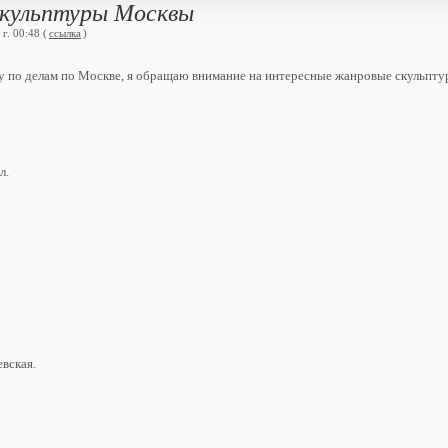
кульптуры Москвы
г. 00:48 (
ссылка
)
жу по делам по Москве, я обращаю внимание на интересные жанровые скульпту
л.
евская.