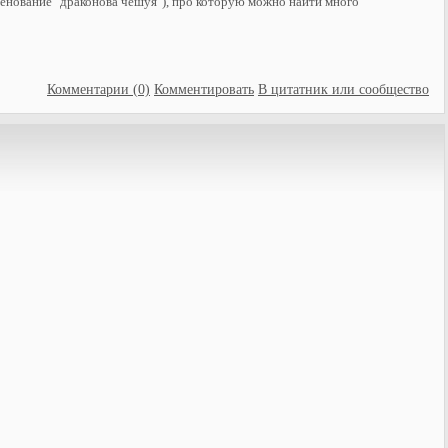
менование "драконова чешуя"), про которую можно найти много
Комментарии (0)
Комментировать
В цитатник или сообщество