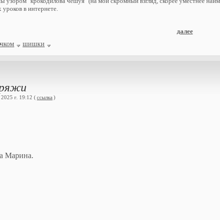
 узором "крокодилова чешуя" (на мой скромный взгляд, скорее уместнее наи
 уроков в интернете.
далее
ючком
шишки
пряжи
2025 г. 19:12 (
ссылка
)
а Марина.