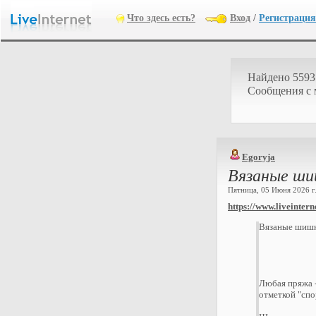
Что здесь есть?
Вход
/
Регистрация
Найдено 5593
Cообщения с
Egoryja
Вязаные ши
Пятница, 05 Июня 2026 г.
https://www.liveintern
Вязаные шишк
Любая пряжа -
отметкой "спо