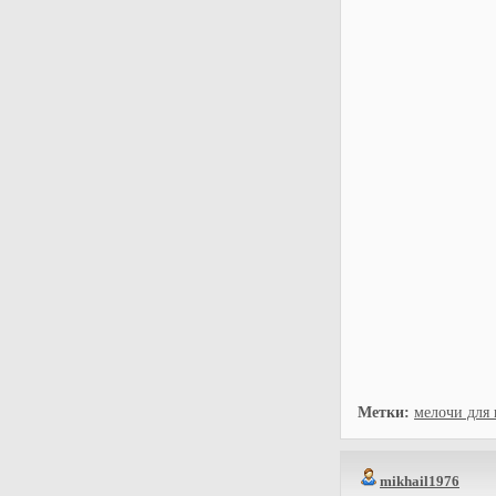
Метки:
мелочи для
mikhail1976