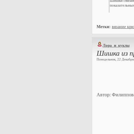
Шишки связаны
показательных
Метки:
вязание кр
Лора_и_куклы
Шишка из 
Понедельник, 22 Декабря 
Автор: Филиппов