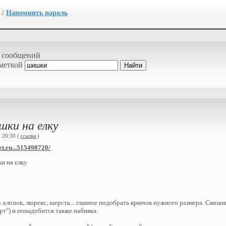
/
Напомнить пароль
 сообщений
 меткой
шки на елку
 20:30 (
ссылка
)
et.ru...515498720/
и на елку
 хлопок, люрекс, шерсть... главное подобрать крючок нужного размера. Связа
рт") и понадобится также набивка.