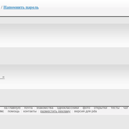
/
Напомнить пароль
 »
:
на главную
|
почта
|
знакомства
|
одноклассники
|
фото
|
открытки
|
тесты
|
чат
те:
помощь
|
контакты
|
разместить рекламу
|
версия для pda