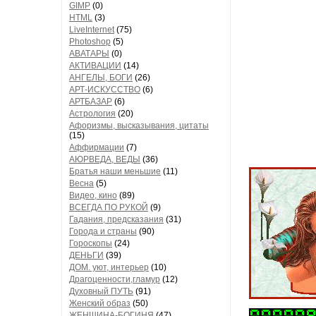
GIMP
(0)
HTML
(3)
LiveInternet
(75)
Photoshop
(5)
АВАТАРЫ
(0)
АКТИВАЦИИ
(14)
АНГЕЛЫ, БОГИ
(26)
АРТ-ИСКУССТВО
(6)
АРТБАЗАР
(6)
Астрология
(20)
Афоризмы, высказывания, цитаты
(15)
Аффирмации
(7)
АЮРВЕДА, ВЕДЫ
(36)
Братья наши меньшие
(11)
Весна
(5)
Видео, кино
(89)
ВСЕГДА ПО РУКОЙ
(9)
Гадания, предсказания
(31)
Города и страны
(90)
Гороскопы
(24)
ДЕНЬГИ
(39)
ДОМ. уют, интерьер
(10)
Драгоценности,гламур
(12)
Духовный ПУТЬ
(91)
Женский образ
(50)
ЖЕНЩИНА-БОГИНЯ
(47)