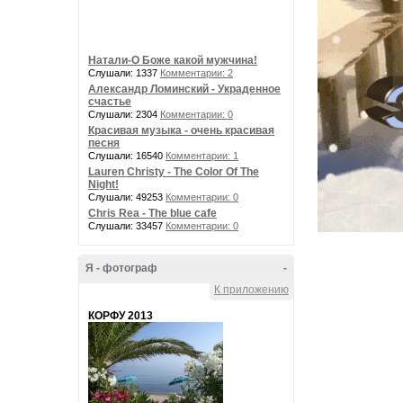
Натали-О Боже какой мужчина!
Слушали: 1337
Комментарии: 2
Александр Ломинский - Украденное
счастье
Слушали: 2304
Комментарии: 0
Красивая музыка - очень красивая
песня
Слушали: 16540
Комментарии: 1
Lauren Christy - The Color Of The
Night!
Слушали: 49253
Комментарии: 0
Chris Rea - The blue cafe
Слушали: 33457
Комментарии: 0
Я - фотограф
-
К приложению
КОРФУ 2013