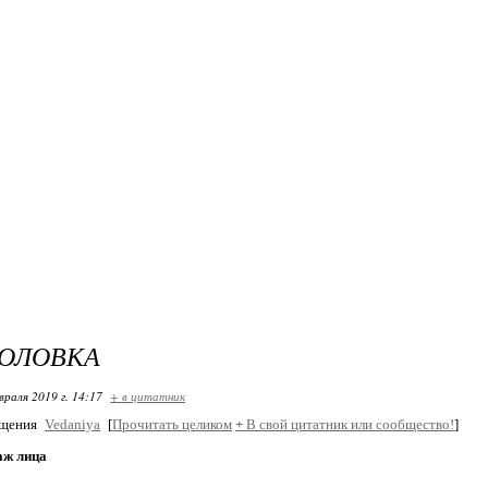
ГОЛОВКА
враля 2019 г. 14:17
+ в цитатник
бщения
Vedaniya
[
Прочитать целиком
+
В свой цитатник или сообщество!
]
аж лица