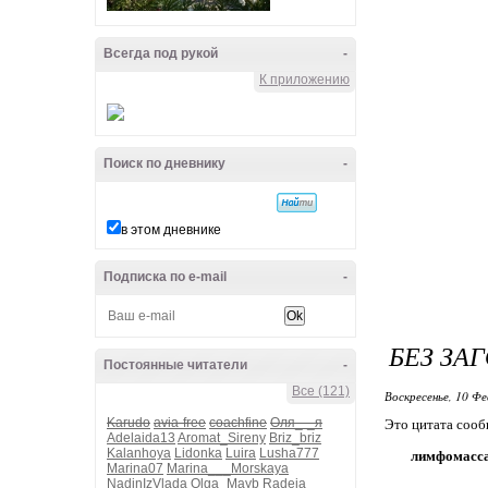
Всегда под рукой
-
К приложению
Поиск по дневнику
-
в этом дневнике
Подписка по e-mail
-
БЕЗ ЗА
Постоянные читатели
-
Все (121)
Воскресенье, 10 Фе
Karudo
avia-free
coachfine
Оля_-_я
Это цитата соо
Adelaida13
Aromat_Sireny
Briz_briz
Kalanhoya
Lidonka
Luira
Lusha777
лимфомасс
Marina07
Marina___Morskaya
NadinIzVlada
Olga_Mayb
Radeia