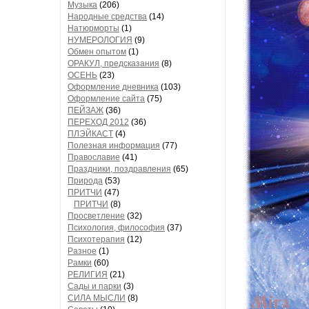
Музыка
(206)
Народные средства
(14)
Натюрморты
(1)
НУМЕРОЛОГИЯ
(9)
Обмен опытом
(1)
ОРАКУЛ, предсказания
(8)
ОСЕНЬ
(23)
Оформление дневника
(103)
Оформление сайта
(75)
ПЕЙЗАЖ
(36)
ПЕРЕХОД 2012
(36)
ПЛЭЙКАСТ
(4)
Полезная информация
(77)
Православие
(41)
Праздники, поздравления
(65)
Природа
(53)
ПРИТЧИ
(47)
ПРИТЧИ
(8)
Просветление
(32)
Психология, философия
(37)
Психотерапия
(12)
Разное
(1)
Рамки
(60)
РЕЛИГИЯ
(21)
Сады и парки
(3)
СИЛА МЫСЛИ
(8)