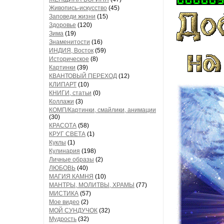
Живопись-искусство
(45)
Заповеди жизни
(15)
Здоровье
(120)
Зима
(19)
Знаменитости
(16)
ИНДИЯ, Восток
(59)
Историческое
(8)
Картинки
(39)
КВАНТОВЫЙ ПЕРЕХОД
(12)
КЛИПАРТ
(10)
КНИГИ, статьи
(0)
Коллажи
(3)
КОМП/Картинки, смайлики, анимации
(30)
КРАСОТА
(58)
КРУГ СВЕТА
(1)
Куклы
(1)
Кулинария
(198)
Личные образы
(2)
ЛЮБОВЬ
(40)
МАГИЯ КАМНЯ
(10)
МАНТРЫ, МОЛИТВЫ, ХРАМЫ
(77)
МИСТИКА
(57)
Мое видео
(2)
МОЙ СУНДУЧОК
(32)
Мудрость
(32)