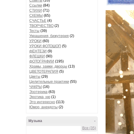
Советы
(10)
Ссылки
(84)
СТИХИ
(71)
СХЕМЫ
(65)
СЧАСТЬЕ
(4)
ТВОРЧЕСТВО
(2)
Тесты
(39)
Украшения, бижутерия
(2)
УРОКИ
(60)
УРОКИ ФОТОШОП
(5)
фЕНТЕЗИ
(9)
ФЛЕШКИ
(90)
фОТОГРАФИИ
(195)
Храмы, замки, дворцы
(13)
ЦВЕТОТЕРАПИЯ
(5)
Цветы
(29)
Целительные практики
(55)
ЧАКРЫ
(16)
Эзотерика
(63)
Эротика, ню
(1)
Это интересно
(113)
Юмор, анекдоты
(2)
Музыка
-
Все (35)