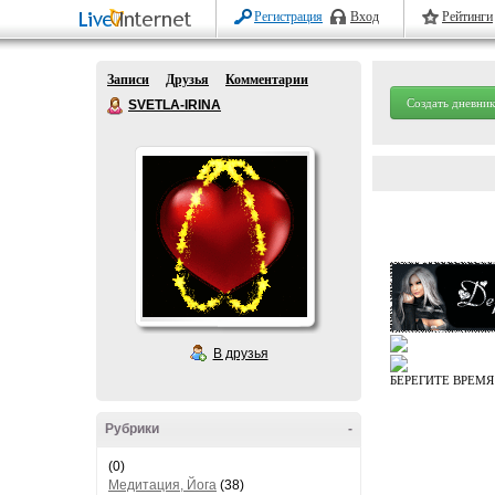
Регистрация
Вход
Рейтинги
Записи
Друзья
Комментарии
Создать дневник
SVETLA-IRINA
В друзья
БЕРЕГИТЕ ВРЕМЯ 
Рубрики
-
(0)
Медитация, Йога
(38)