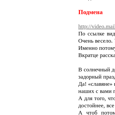
Подмена
http://video.ma
По ссылке вид
Очень весело.
Именно потому 
Вкратце расск
В солнечный де
задорный праз
Да! «славяне» 
наших с вами 
А для того, чт
достойнее, вс
А чтоб потом