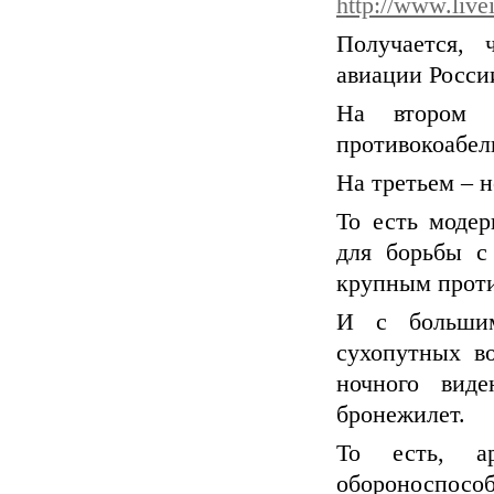
http://www.liv
Получается, 
авиации России
На втором 
противокоабел
На третьем – 
То есть модер
для борьбы с
крупным прот
И с большим
сухопутных во
ночного вид
бронежилет.
То есть, а
обороноспосо