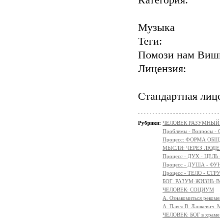
Категория:
Музыка
Теги:
Помози нам Вишњ
Лицензия:
Стандартная лиц
Рубрики:
ЧЕЛОВЕК РАЗУМНЫЙ: Н
Проблемы - Вопросы - 
Процесс: ФОРМА ОБ
МЫСЛИ: ЧЕРЕЗ ЛЮДЕ
Процесс - ДУХ - ЦЕЛЬ
Процесс - ДУША - Ф
Процесс - ТЕЛО - СТР
БОГ: РАЗУМ-ЖИЗНЬ-
ЧЕЛОВЕК: СОЦИУМ
А. Ознакомиться реком
А. Павел В. Лашкевич. 
ЧЕЛОВЕК: БОГ в храм