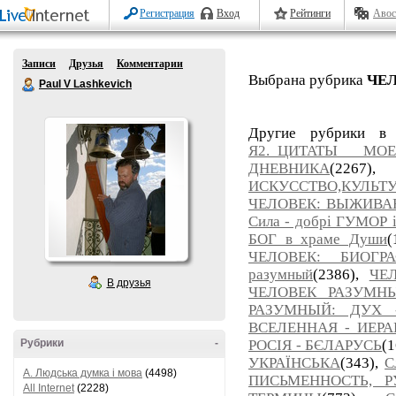
Регистрация
Вход
Рейтинги
Авос
Записи
Друзья
Комментарии
Выбрана рубрика
ЧЕЛ
Paul V Lashkevich
Другие рубрики в
Я2._ЦИТАТЫ МО
ДНЕВНИКА
(226
ИСКУССТВО,КУЛЬТУ
ЧЕЛОВЕК: ВЫЖИВАНИ
Сила - добрі ГУМОР 
БОГ в храме Души
(
ЧЕЛОВЕК: БИОГР
разумный
(2386),
ЧЕ
В друзья
ЧЕЛОВЕК РАЗУМНЫ
РАЗУМНЫЙ: ДУХ 
ВСЕЛЕННАЯ - ИЕРА
Рубрики
-
РОСІЯ - БЄЛАРУСЬ
(
УКРАЇНСЬКА
(343),
С
A. Людська думка і мова
(4498)
ПИСЬМЕННОСТЬ, Р
All Internet
(2228)