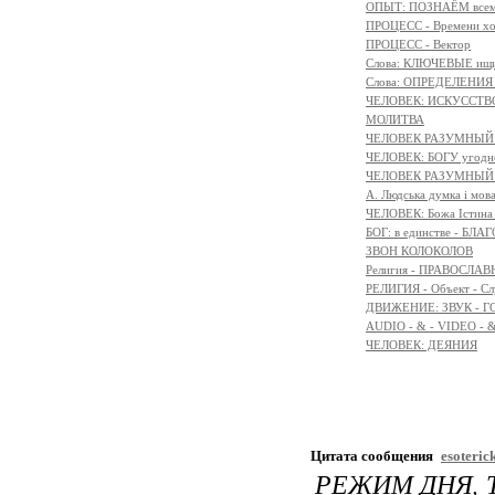
ОПЫТ: ПОЗНАЁМ всем 
ПРОЦЕСС - Времени х
ПРОЦЕСС - Вектор
Слова: КЛЮЧЕВЫЕ ищ
Слова: ОПРЕДЕЛЕНИ
ЧЕЛОВЕК: ИСКУССТВ
МОЛИТВА
ЧЕЛОВЕК РАЗУМНЫЙ:
ЧЕЛОВЕК: БОГУ угодн
ЧЕЛОВЕК РАЗУМНЫЙ:
A. Людська думка і мов
ЧЕЛОВЕК: Божа Істина 
БОГ: в единстве - БЛ
ЗВОН КОЛОКОЛОВ
Религия - ПРАВОСЛ
РЕЛИГИЯ - Объект - Сл
ДВИЖЕНИЕ: ЗВУК - Г
AUDIO - & - VIDEO - 
ЧЕЛОВЕК: ДЕЯНИЯ
Цитата сообщения
esoteric
РЕЖИМ ДНЯ, 