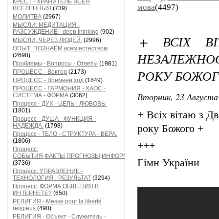
КРЕСТ - ХРАНИТЕЛЬ ВСЕЯ
мова
(4497)
ВСЕЛЕННЫЯ
(739)
МОЛИТВА
(2967)
МЫСЛИ: МЕДИТАЦИЯ -
РАЗСУЖДЕНИЕ - deep thinking
(902)
+ ВСІХ В
МЫСЛИ: ЧЕРЕЗ ЛЮДЕЙ.
(2996)
ОПЫТ: ПОЗНАЁМ всем естеством
НЕЗАЛЕЖНОС
(2698)
Проблемы - Вопросы - Ответы
(1981)
РОКУ БОЖОГ
ПРОЦЕСС - Вектор
(2173)
ПРОЦЕСС - Времени ход
(1849)
ПРОЦЕСС - ГАРМОНИЯ - ХАОС -
Вторник, 23 Августа 
СИСТЕМА - ФОРМА
(3062)
Процесс - ДУХ - ЦЕЛЬ - ЛЮБОВЬ.
(1801)
+ Всіх вітаю з Д
Процесс - ДУША - ФУНКЦИЯ -
НАДЕЖДА.
(1798)
року Божого +
Процесс - ТЕЛО - СТРУКТУРА - ВЕРА.
(1806)
+++
Процесс:
СОБЫТИЯ,ФАКТЫ,ПРОГНОЗЫ,ИНФОРМАЦИЯ
Гімн України
(3736)
Процесс: УПРАВЛЕНИЕ -
ТЕХНОЛОГИЯ - РЕЗУЛЬТАТ
(3294)
Процесс: ФОРМА ОБЩЕНИЯ В
ИНТЕРНЕТЕ?
(650)
РЕЛИГИЯ - Messe pour la liberté
religieus
(490)
РЕЛИГИЯ - Объект - Служитель -