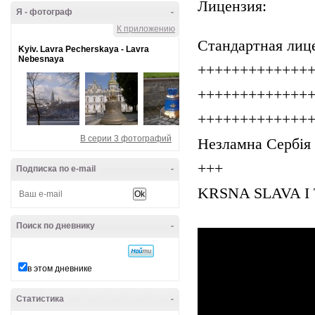
Лицензия:
Я - фотограф
-
К приложению
Стандартная лиц
Kyiv. Lavra Pecherskaya - Lavra
Nebesnaya
+++++++++++++
+++++++++++++
+++++++++++++
В серии 3 фотографий
Незламна Сербія 
+++
Подписка по e-mail
-
KRSNA SLAVA I 
Поиск по дневнику
-
в этом дневнике
Статистика
-