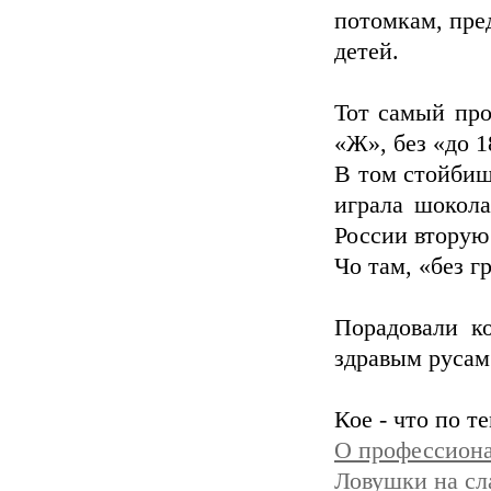
потомкам, пре
детей.
Тот самый про
«Ж», без «до 1
В том стойбищ
играла шокола
России вторую
Чо там, «без г
Порадовали к
здравым русам
Кое - что по т
О профессиона
Ловушки на сл