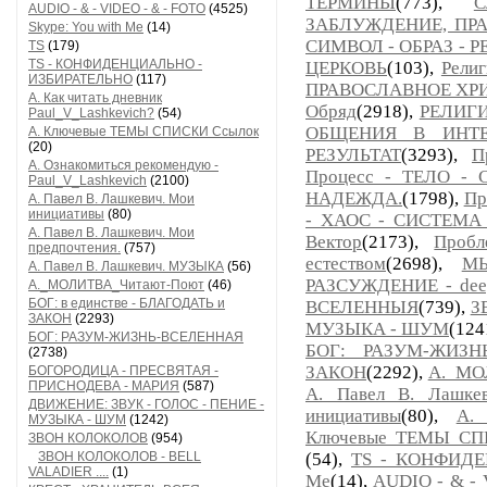
ТЕРМИНЫ
(773),
С
AUDIO - & - VIDEO - & - FOTO
(4525)
ЗАБЛУЖДЕНИЕ, ПР
Skype: You with Me
(14)
СИМВОЛ - ОБРАЗ - Р
TS
(179)
TS - КОНФИДЕНЦИАЛЬНО -
ЦЕРКОВЬ
(103),
Рели
ИЗБИРАТЕЛЬНО
(117)
ПРАВОСЛАВНОЕ ХР
А. Как читать дневник
Обряд
(2918),
РЕЛИГИЯ
Paul_V_Lashkevich?
(54)
ОБЩЕНИЯ В ИНТЕ
А. Ключевые ТЕМЫ СПИСКИ Ссылок
(20)
РЕЗУЛЬТАТ
(3293),
П
А. Ознакомиться рекомендую -
Процесс - ТЕЛО - 
Paul_V_Lashkevich
(2100)
НАДЕЖДА.
(1798),
Пр
А. Павел В. Лашкевич. Мои
инициативы
(80)
- ХАОС - СИСТЕМА
А. Павел В. Лашкевич. Мои
Вектор
(2173),
Проб
предпочтения.
(757)
естеством
(2698),
МЫ
А. Павел В. Лашкевич. МУЗЫКА
(56)
РАЗСУЖДЕНИЕ - deep
А._МОЛИТВА_Читают-Поют
(46)
БОГ: в единстве - БЛАГОДАТЬ и
ВСЕЛЕННЫЯ
(739),
З
ЗАКОН
(2293)
МУЗЫКА - ШУМ
(124
БОГ: РАЗУМ-ЖИЗНЬ-ВСЕЛЕННАЯ
БОГ: РАЗУМ-ЖИЗН
(2738)
ЗАКОН
(2292),
А._МО
БОГОРОДИЦА - ПРЕСВЯТАЯ -
ПРИСНОДЕВА - МАРИЯ
(587)
А. Павел В. Лашкев
ДВИЖЕНИЕ: ЗВУК - ГОЛОС - ПЕНИЕ -
инициативы
(80),
А. 
МУЗЫКА - ШУМ
(1242)
Ключевые ТЕМЫ СП
ЗВОН КОЛОКОЛОВ
(954)
ЗВОН КОЛОКОЛОВ - BELL
(54),
TS - КОНФИД
VALADIER ....
(1)
Me
(14),
AUDIO - & - 