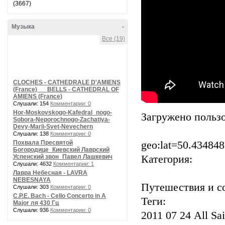
(3667)
Музыка
-
Все (19)
CLOCHES - CATHEDRALE D'AMIENS
(France) __ BELLS - CATHEDRAL OF
AMIENS (France)
Слушали: 154
Комментарии: 0
Hor-Moskovskogo-Kafedral_nogo-
Загружено пользо
Sobora-Neporochnogo-Zachatiya-
Devy-Marii-Svet-Nevechern
Слушали: 138
Комментарии: 0
Похвала Пресвятой
geo:lat=50.43484
Богородице_Киевский Лаврский
Успенский звон_Павел Лашкевич
Категория:
Слушали: 4632
Комментарии: 1
Лавра Небесная - LAVRA
NEBESNAYA
Путешествия и с
Слушали: 303
Комментарии: 0
C.P.E. Bach - Cello Concerto in A
Теги:
Major ля 430 Гц
Слушали: 936
Комментарии: 0
2011 07 24 All S