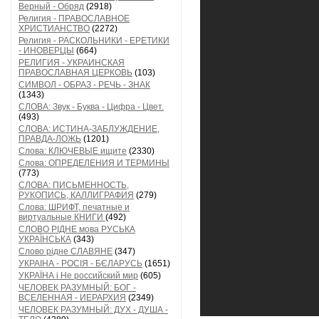
Верный - Обряд
(2918)
Религия - ПРАВОСЛАВНОЕ
ХРИСТИАНСТВО
(2272)
Религия - РАСКОЛЬНИКИ - ЕРЕТИКИ
- ИНОВЕРЦЫ
(664)
РЕЛИГИЯ - УКРАИНСКАЯ
ПРАВОСЛАВНАЯ ЦЕРКОВЬ
(103)
СИМВОЛ - ОБРАЗ - РЕЧЬ - ЗНАК
(1343)
СЛОВА: Звук - Буква - Цифра - Цвет.
(493)
СЛОВА: ИСТИНА-ЗАБЛУЖДЕНИЕ,
ПРАВДА-ЛОЖЬ
(1201)
Слова: КЛЮЧЕВЫЕ ищите
(2330)
Слова: ОПРЕДЕЛЕНИЯ И ТЕРМИНЫ
(773)
СЛОВА: ПИСЬМЕННОСТЬ,
РУКОПИСЬ, КАЛЛИГРАФИЯ
(279)
Слова: ШРИФТ, печатные и
виртуальные КНИГИ
(492)
СЛОВО РІДНЕ мова РУСЬКА
УКРАЇНСЬКА
(343)
Слово рідне СЛАВЯНЕ
(347)
УКРАІНА - РОСІЯ - БЄЛАРУСЬ
(1651)
УКРАЇНА і Не российский мир
(605)
ЧЕЛОВЕК РАЗУМНЫЙ: БОГ -
ВСЕЛЕННАЯ - ИЕРАРХИЯ
(2349)
ЧЕЛОВЕК РАЗУМНЫЙ: ДУХ - ДУША -