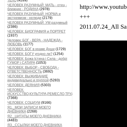
ТЕЛО
(4289)
ЧЕЛОВЕК РАЗУМНЫЙ: МАТЬ - отец -
http://www.yout
ближние - РОДИНА
(2978)
ЧЕЛОВЕК РАЗУМНЫЙ: НОРМА и
+++
экстремизм - нелюди
(2179)
ЧЕЛОВЕК РАЗУМНЫЙ: УМ разумный
2011.07.24_All S
(2386)
ЧЕЛОВЕК: БИОГРАФИЯ и ПОРТРЕТ
(1937)
Человек: БОГ - ВЕРА - НАДЕЖДА -
ЛЮБОВЬ
(1177)
ЧЕЛОВЕК: БОГ в храме Души
(1729)
ЧЕЛОВЕК: БОГУ угодно ли?
(1254)
ЧЕЛОВЕК: Божа Істина і Сила - добрі
ГУМОР і САТИРА
(1053)
ЧЕЛОВЕК: ВЫБОР - СВОБОДА -
ОТВЕТСТВЕННОСТЬ
(3692)
ЧЕЛОВЕК: ВЫЖИВАНИЕ
индивидуально и группой
(5283)
ЧЕЛОВЕК: ДЕЯНИЯ
(5303)
ЧЕЛОВЕК:
ИСКУССТВО,КУЛЬТУРА,РЕМЕСЛО,ТРУД
(7368)
ЧЕЛОВЕК: СОЦИУМ
(9166)
Я1._МОИ ЗАПИСИ МОЕГО
ДНЕВНИКА
(2268)
Я2._ЦИТАТЫ МОЕГО ДНЕВНИКА
(4483)
Я3._ССЫЛКИ МОЕГО ДНЕВНИКА