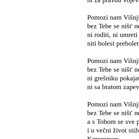
ni za pravdu vojev
Pomozi nam Višnj
bez Tebe se ništ' 
ni roditi, ni umreti
niti bolest prebolet
Pomozi nam Višnj
bez Tebe se ništ' 
ni grešniku pokajat
ni sa bratom zapev
Pomozi nam Višnj
bez Tebe se ništ' 
a s Tobom se sve p
i u večni život stiž