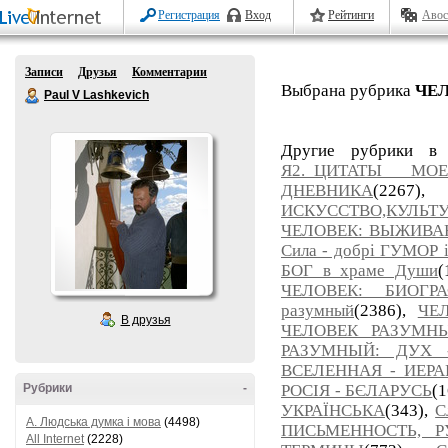
Регистрация
Вход
Рейтинги
Авос
Записи
Друзья
Комментарии
Выбрана рубрика
ЧЕЛ
Paul V Lashkevich
Другие рубрики в
Я2._ЦИТАТЫ МО
ДНЕВНИКА
(226
ИСКУССТВО,КУЛЬТУ
ЧЕЛОВЕК: ВЫЖИВАНИ
Сила - добрі ГУМОР 
БОГ в храме Души
(
ЧЕЛОВЕК: БИОГР
разумный
(2386),
ЧЕ
В друзья
ЧЕЛОВЕК РАЗУМНЫ
РАЗУМНЫЙ: ДУХ 
ВСЕЛЕННАЯ - ИЕРА
Рубрики
-
РОСІЯ - БЄЛАРУСЬ
(
УКРАЇНСЬКА
(343),
С
A. Людська думка і мова
(4498)
ПИСЬМЕННОСТЬ, Р
All Internet
(2228)