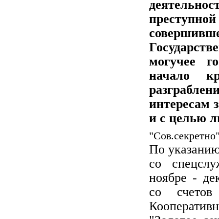
деятельнос
преступн
соверши
Государст
могучее г
начало к
разграблен
интересам 
и с целью 
"Сов.секретно
По указанию
со спецсл
ноябре - де
со счетов
Кооператив