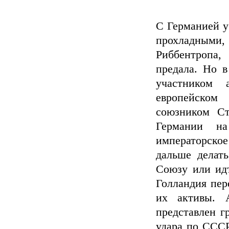
С Германией у
прохладными, 
Риббентропа,
предала. Но в
участником 
европейском
союзником Ст
Германии н
императорское
дальше делат
Союзу или идт
Голландия пер
их активы. 
представлен г
удара по СССР