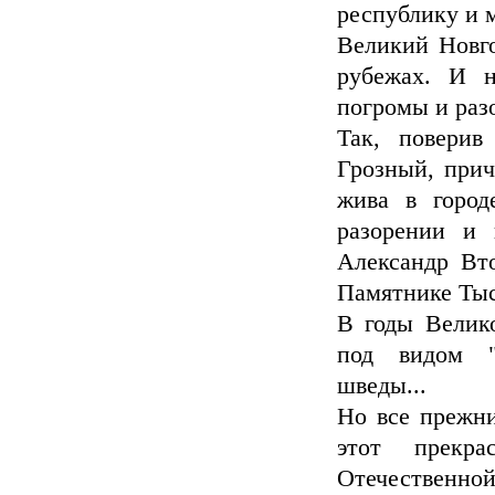
республику и м
Великий Новго
рубежах. И н
погромы и разо
Так, поверив
Грозный, прич
жива в город
разорении и 
Александр Вто
Памятнике Тыс
В годы Велик
под видом "
шведы...
Но все прежни
этот прекр
Отечественно