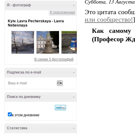
Суббота, 13 Августа
Я - фотограф
-
Это цитата сооб
К приложению
или сообщество!
]
Kyiv. Lavra Pecherskaya - Lavra
Nebesnaya
Как самому 
(Професор Жд
В серии 3 фотографий
Подписка по e-mail
-
Поиск по дневнику
-
в этом дневнике
Статистика
-