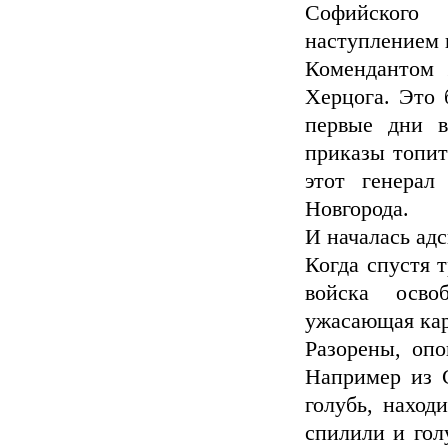
Софийского
наступлением 
Комендантом 
Херцога. Это 
первые дни в
приказы топит
этот генерал
Новгорода.
И началась адс
Когда спустя 
войска осво
ужасающая кар
Разорены, оп
Например из С
голубь, наход
спилили и гол