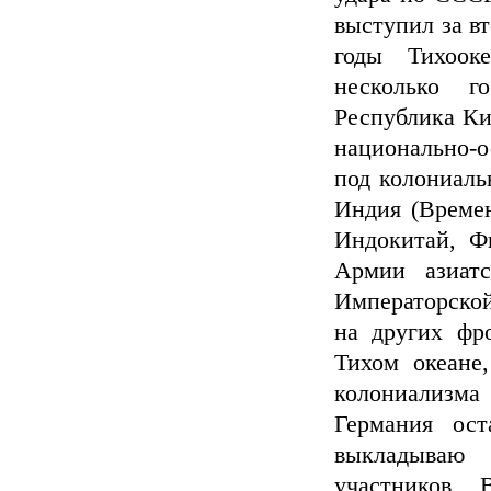
выступил за вт
годы Тихоок
несколько г
Республика Ки
национально-о
под колониаль
Индия (Времен
Индокитай, Ф
Армии азиат
Императорской
на других фр
Тихом океане
колониализма 
Германия ост
выкладываю
участников 