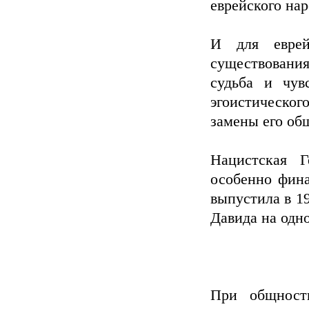
еврейского нар
И для еврей
существования
судьба и чув
эгоистическо
замены его об
Нацистская Г
особенно фина
выпустила в 1
Давида на одно
При общности