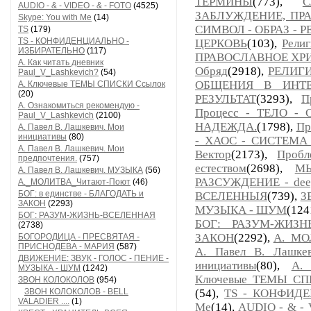
ТЕРМИНЫ
(773),
С
AUDIO - & - VIDEO - & - FOTO
(4525)
ЗАБЛУЖДЕНИЕ, ПР
Skype: You with Me
(14)
СИМВОЛ - ОБРАЗ - Р
TS
(179)
TS - КОНФИДЕНЦИАЛЬНО -
ЦЕРКОВЬ
(103),
Рели
ИЗБИРАТЕЛЬНО
(117)
ПРАВОСЛАВНОЕ ХР
А. Как читать дневник
Обряд
(2918),
РЕЛИГИЯ
Paul_V_Lashkevich?
(54)
ОБЩЕНИЯ В ИНТЕ
А. Ключевые ТЕМЫ СПИСКИ Ссылок
(20)
РЕЗУЛЬТАТ
(3293),
П
А. Ознакомиться рекомендую -
Процесс - ТЕЛО - 
Paul_V_Lashkevich
(2100)
НАДЕЖДА.
(1798),
Пр
А. Павел В. Лашкевич. Мои
инициативы
(80)
- ХАОС - СИСТЕМА
А. Павел В. Лашкевич. Мои
Вектор
(2173),
Проб
предпочтения.
(757)
естеством
(2698),
МЫ
А. Павел В. Лашкевич. МУЗЫКА
(56)
РАЗСУЖДЕНИЕ - deep
А._МОЛИТВА_Читают-Поют
(46)
БОГ: в единстве - БЛАГОДАТЬ и
ВСЕЛЕННЫЯ
(739),
З
ЗАКОН
(2293)
МУЗЫКА - ШУМ
(124
БОГ: РАЗУМ-ЖИЗНЬ-ВСЕЛЕННАЯ
БОГ: РАЗУМ-ЖИЗН
(2738)
ЗАКОН
(2292),
А._МО
БОГОРОДИЦА - ПРЕСВЯТАЯ -
ПРИСНОДЕВА - МАРИЯ
(587)
А. Павел В. Лашкев
ДВИЖЕНИЕ: ЗВУК - ГОЛОС - ПЕНИЕ -
инициативы
(80),
А. 
МУЗЫКА - ШУМ
(1242)
Ключевые ТЕМЫ СП
ЗВОН КОЛОКОЛОВ
(954)
ЗВОН КОЛОКОЛОВ - BELL
(54),
TS - КОНФИД
VALADIER ....
(1)
Me
(14),
AUDIO - & - 