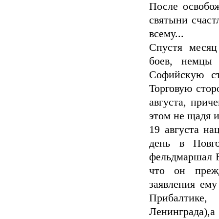
После освобож
святыни счаст
всему...
Спустя месяц
боев, немцы
Софийскую ст
Торговую стор
августа, прич
этом не щадя и
19 августа на
день в Новг
фельдмаршал В
что он прежд
заявления ем
Прибалтике,
Ленинграда),а