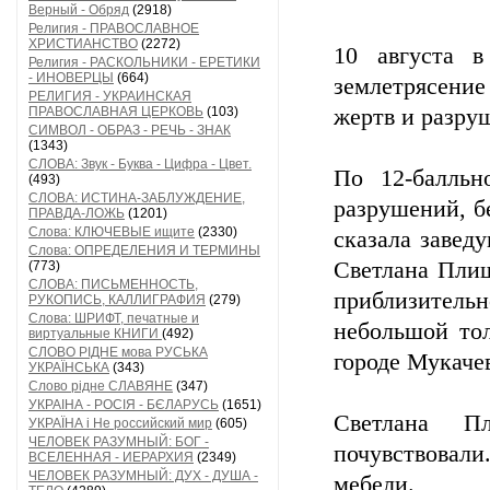
Верный - Обряд
(2918)
Религия - ПРАВОСЛАВНОЕ
ХРИСТИАНСТВО
(2272)
10 августа в
Религия - РАСКОЛЬНИКИ - ЕРЕТИКИ
- ИНОВЕРЦЫ
(664)
землетрясение
РЕЛИГИЯ - УКРАИНСКАЯ
ПРАВОСЛАВНАЯ ЦЕРКОВЬ
(103)
жертв и разру
СИМВОЛ - ОБРАЗ - РЕЧЬ - ЗНАК
(1343)
СЛОВА: Звук - Буква - Цифра - Цвет.
По 12-балльн
(493)
СЛОВА: ИСТИНА-ЗАБЛУЖДЕНИЕ,
разрушений, б
ПРАВДА-ЛОЖЬ
(1201)
Слова: КЛЮЧЕВЫЕ ищите
(2330)
сказала завед
Слова: ОПРЕДЕЛЕНИЯ И ТЕРМИНЫ
Светлана Плиш
(773)
СЛОВА: ПИСЬМЕННОСТЬ,
приблизител
РУКОПИСЬ, КАЛЛИГРАФИЯ
(279)
Слова: ШРИФТ, печатные и
небольшой тол
виртуальные КНИГИ
(492)
СЛОВО РІДНЕ мова РУСЬКА
городе Мукачев
УКРАЇНСЬКА
(343)
Слово рідне СЛАВЯНЕ
(347)
УКРАІНА - РОСІЯ - БЄЛАРУСЬ
(1651)
Светлана П
УКРАЇНА і Не российский мир
(605)
ЧЕЛОВЕК РАЗУМНЫЙ: БОГ -
почувствовал
ВСЕЛЕННАЯ - ИЕРАРХИЯ
(2349)
ЧЕЛОВЕК РАЗУМНЫЙ: ДУХ - ДУША -
мебели.