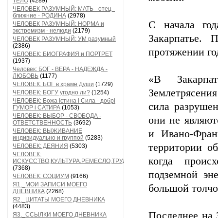
ТЕЛО
(4289)
ЧЕЛОВЕК РАЗУМНЫЙ: МАТЬ - отец -
ближние - РОДИНА
(2978)
С начала год
ЧЕЛОВЕК РАЗУМНЫЙ: НОРМА и
экстремизм - нелюди
(2179)
Закарпатье. 
ЧЕЛОВЕК РАЗУМНЫЙ: УМ разумный
(2386)
протяжении год
ЧЕЛОВЕК: БИОГРАФИЯ и ПОРТРЕТ
(1937)
Человек: БОГ - ВЕРА - НАДЕЖДА -
ЛЮБОВЬ
(1177)
«В Закарпа
ЧЕЛОВЕК: БОГ в храме Души
(1729)
Землетрясения 
ЧЕЛОВЕК: БОГУ угодно ли?
(1254)
ЧЕЛОВЕК: Божа Істина і Сила - добрі
сила разруше
ГУМОР і САТИРА
(1053)
ЧЕЛОВЕК: ВЫБОР - СВОБОДА -
они не являют
ОТВЕТСТВЕННОСТЬ
(3692)
ЧЕЛОВЕК: ВЫЖИВАНИЕ
и Ивано-Фран
индивидуально и группой
(5283)
территории об
ЧЕЛОВЕК: ДЕЯНИЯ
(5303)
ЧЕЛОВЕК:
когда проис
ИСКУССТВО,КУЛЬТУРА,РЕМЕСЛО,ТРУД
(7368)
подземной эн
ЧЕЛОВЕК: СОЦИУМ
(9166)
Я1._МОИ ЗАПИСИ МОЕГО
большой толч
ДНЕВНИКА
(2268)
Я2._ЦИТАТЫ МОЕГО ДНЕВНИКА
(4483)
Последнее на 
Я3._ССЫЛКИ МОЕГО ДНЕВНИКА