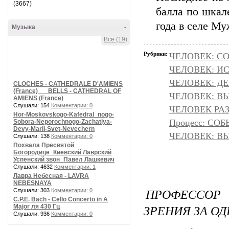
(3667)
балла по шкал
года в селе Му
Музыка
-
Все (19)
Рубрики:
ЧЕЛОВЕК: С
ЧЕЛОВЕК: И
ЧЕЛОВЕК: Д
CLOCHES - CATHEDRALE D'AMIENS
(France) __ BELLS - CATHEDRAL OF
ЧЕЛОВЕК: ВЫ
AMIENS (France)
Слушали: 154
Комментарии: 0
ЧЕЛОВЕК РАЗ
Hor-Moskovskogo-Kafedral_nogo-
Процесс: С
Sobora-Neporochnogo-Zachatiya-
Devy-Marii-Svet-Nevechern
ЧЕЛОВЕК: ВЫ
Слушали: 138
Комментарии: 0
Похвала Пресвятой
Богородице_Киевский Лаврский
Успенский звон_Павел Лашкевич
Слушали: 4632
Комментарии: 1
Лавра Небесная - LAVRA
NEBESNAYA
ПРОФЕССОР
Слушали: 303
Комментарии: 0
C.P.E. Bach - Cello Concerto in A
ЗРЕНИЯ ЗА ОД
Major ля 430 Гц
Слушали: 936
Комментарии: 0