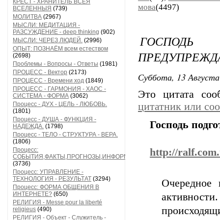
КРЕСТ - ХРАНИТЕЛЬ ВСЕЯ
мова
(4497)
ВСЕЛЕННЫЯ
(739)
МОЛИТВА
(2967)
МЫСЛИ: МЕДИТАЦИЯ -
РАЗСУЖДЕНИЕ - deep thinking
(902)
ГОСПОДЬ
МЫСЛИ: ЧЕРЕЗ ЛЮДЕЙ.
(2996)
ОПЫТ: ПОЗНАЁМ всем естеством
ПРЕДУПРЕЖД
(2698)
Проблемы - Вопросы - Ответы
(1981)
ПРОЦЕСС - Вектор
(2173)
Суббота, 13 Августа
ПРОЦЕСС - Времени ход
(1849)
ПРОЦЕСС - ГАРМОНИЯ - ХАОС -
Это цитата со
СИСТЕМА - ФОРМА
(3062)
Процесс - ДУХ - ЦЕЛЬ - ЛЮБОВЬ.
цитатник или со
(1801)
Процесс - ДУША - ФУНКЦИЯ -
Господь подго
НАДЕЖДА.
(1798)
Процесс - ТЕЛО - СТРУКТУРА - ВЕРА.
(1806)
Процесс:
http://ralf.co
СОБЫТИЯ,ФАКТЫ,ПРОГНОЗЫ,ИНФОРМАЦИЯ
(3736)
Процесс: УПРАВЛЕНИЕ -
ТЕХНОЛОГИЯ - РЕЗУЛЬТАТ
(3294)
Очередное 
Процесс: ФОРМА ОБЩЕНИЯ В
ИНТЕРНЕТЕ?
(650)
активност
РЕЛИГИЯ - Messe pour la liberté
происходящ
religieus
(490)
РЕЛИГИЯ - Объект - Служитель -