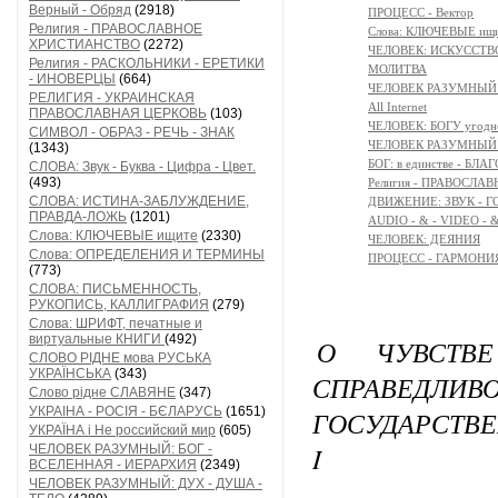
Верный - Обряд
(2918)
ПРОЦЕСС - Вектор
Религия - ПРАВОСЛАВНОЕ
Слова: КЛЮЧЕВЫЕ ищ
ХРИСТИАНСТВО
(2272)
ЧЕЛОВЕК: ИСКУССТВ
Религия - РАСКОЛЬНИКИ - ЕРЕТИКИ
МОЛИТВА
- ИНОВЕРЦЫ
(664)
ЧЕЛОВЕК РАЗУМНЫЙ:
РЕЛИГИЯ - УКРАИНСКАЯ
All Internet
ПРАВОСЛАВНАЯ ЦЕРКОВЬ
(103)
ЧЕЛОВЕК: БОГУ угодн
СИМВОЛ - ОБРАЗ - РЕЧЬ - ЗНАК
ЧЕЛОВЕК РАЗУМНЫЙ:
(1343)
БОГ: в единстве - БЛ
СЛОВА: Звук - Буква - Цифра - Цвет.
(493)
Религия - ПРАВОСЛ
СЛОВА: ИСТИНА-ЗАБЛУЖДЕНИЕ,
ДВИЖЕНИЕ: ЗВУК - Г
ПРАВДА-ЛОЖЬ
(1201)
AUDIO - & - VIDEO - 
Слова: КЛЮЧЕВЫЕ ищите
(2330)
ЧЕЛОВЕК: ДЕЯНИЯ
Слова: ОПРЕДЕЛЕНИЯ И ТЕРМИНЫ
ПРОЦЕСС - ГАРМОНИЯ
(773)
СЛОВА: ПИСЬМЕННОСТЬ,
РУКОПИСЬ, КАЛЛИГРАФИЯ
(279)
Слова: ШРИФТ, печатные и
виртуальные КНИГИ
(492)
О ЧУВСТВ
СЛОВО РІДНЕ мова РУСЬКА
УКРАЇНСЬКА
(343)
СПРАВЕДЛИВ
Слово рідне СЛАВЯНЕ
(347)
УКРАІНА - РОСІЯ - БЄЛАРУСЬ
(1651)
ГОСУДАРСТВ
УКРАЇНА і Не российский мир
(605)
I
ЧЕЛОВЕК РАЗУМНЫЙ: БОГ -
ВСЕЛЕННАЯ - ИЕРАРХИЯ
(2349)
ЧЕЛОВЕК РАЗУМНЫЙ: ДУХ - ДУША -