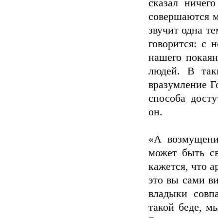
сказал ничего
совершаются м
звучит одна те
говорится: с 
нашего покаян
людей. В так
вразумление Г
способа досту
он.
«А возмущени
может быть с
кажется, что а
это вы сами ви
владыки совп
такой беде, м