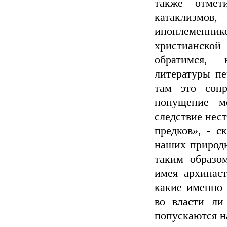
также отмет
катаклизмов
иноплеменник
христианско
обратимся, 
литературы пе
там это сопр
попущение мо
следствие нес
предков», - с
наших природн
таким образом
имея архипаст
какие именно 
во власти ли
попускаются н