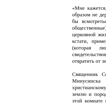
«Мне кажется
образом не де
бы всмотреть
общественные)
церковной жиз
кстати, прим
(которая л
свидетельств
отвратить от з
Священник Се
Минусинска
христианском
землю и пород
этой комнате 