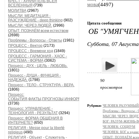
КРЕСТ - ХРАНИТЕЛЬ ВСЕЯ
мова
(4497)
ВСЕЛЕННЫЯ
(739)
МОЛИТВА
(2967)
МЫСЛИ: МЕДИТАЦИЯ -
РАЗСУЖДЕНИЕ - deep thinking
(902)
Цитата сообщения
МЫСЛИ: ЧЕРЕЗ ЛЮДЕЙ.
(2996)
ОБ "УМЯГЧЕН
ОПЫТ: ПОЗНАЁМ всем естеством
(2698)
Проблемы - Вопросы - Ответы
(1981)
Суббота, 07 Августа
ПРОЦЕСС - Вектор
(2173)
ПРОЦЕСС - Времени ход
(1849)
ПРОЦЕСС - ГАРМОНИЯ - ХАОС -
СИСТЕМА - ФОРМА
(3062)
Процесс - ДУХ - ЦЕЛЬ - ЛЮБОВЬ.
(1801)
Процесс - ДУША - ФУНКЦИЯ -
НАДЕЖДА.
(1798)
90
Процесс - ТЕЛО - СТРУКТУРА - ВЕРА.
просмотров
(1806)
Процесс:
СОБЫТИЯ,ФАКТЫ,ПРОГНОЗЫ,ИНФОРМАЦИЯ
(3736)
Рубрики:
ЧЕЛОВЕК РАЗУМНЫЙ: Н
Процесс: УПРАВЛЕНИЕ -
Проблемы - Вопросы - 
ТЕХНОЛОГИЯ - РЕЗУЛЬТАТ
(3294)
МЫСЛИ: ЧЕРЕЗ ЛЮДЕ
Процесс: ФОРМА ОБЩЕНИЯ В
БОГ: РАЗУМ-ЖИЗНЬ-
ИНТЕРНЕТЕ?
(650)
ЧЕЛОВЕК: СОЦИУМ
РЕЛИГИЯ - Messe pour la liberté
religieus
(490)
ЧЕЛОВЕК: БОГ в храм
РЕЛИГИЯ - Объект - Служитель -
ОПЫТ: ПОЗНАЁМ всем 