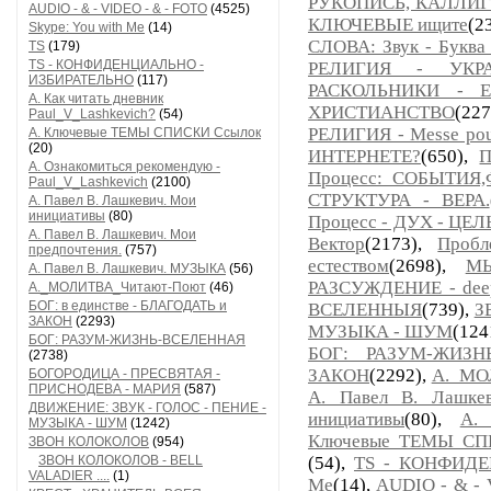
РУКОПИСЬ, КАЛЛИ
AUDIO - & - VIDEO - & - FOTO
(4525)
КЛЮЧЕВЫЕ ищите
(2
Skype: You with Me
(14)
СЛОВА: Звук - Буква 
TS
(179)
TS - КОНФИДЕНЦИАЛЬНО -
РЕЛИГИЯ - УКР
ИЗБИРАТЕЛЬНО
(117)
РАСКОЛЬНИКИ - 
А. Как читать дневник
ХРИСТИАНСТВО
(22
Paul_V_Lashkevich?
(54)
РЕЛИГИЯ - Messe pour 
А. Ключевые ТЕМЫ СПИСКИ Ссылок
(20)
ИНТЕРНЕТЕ?
(650),
П
А. Ознакомиться рекомендую -
Процесс: СОБЫТИ
Paul_V_Lashkevich
(2100)
СТРУКТУРА - ВЕРА.
А. Павел В. Лашкевич. Мои
инициативы
(80)
Процесс - ДУХ - ЦЕЛ
А. Павел В. Лашкевич. Мои
Вектор
(2173),
Проб
предпочтения.
(757)
естеством
(2698),
МЫ
А. Павел В. Лашкевич. МУЗЫКА
(56)
РАЗСУЖДЕНИЕ - deep
А._МОЛИТВА_Читают-Поют
(46)
БОГ: в единстве - БЛАГОДАТЬ и
ВСЕЛЕННЫЯ
(739),
З
ЗАКОН
(2293)
МУЗЫКА - ШУМ
(124
БОГ: РАЗУМ-ЖИЗНЬ-ВСЕЛЕННАЯ
БОГ: РАЗУМ-ЖИЗН
(2738)
ЗАКОН
(2292),
А._МО
БОГОРОДИЦА - ПРЕСВЯТАЯ -
ПРИСНОДЕВА - МАРИЯ
(587)
А. Павел В. Лашкев
ДВИЖЕНИЕ: ЗВУК - ГОЛОС - ПЕНИЕ -
инициативы
(80),
А. 
МУЗЫКА - ШУМ
(1242)
Ключевые ТЕМЫ СП
ЗВОН КОЛОКОЛОВ
(954)
ЗВОН КОЛОКОЛОВ - BELL
(54),
TS - КОНФИД
VALADIER ....
(1)
Me
(14),
AUDIO - & - 