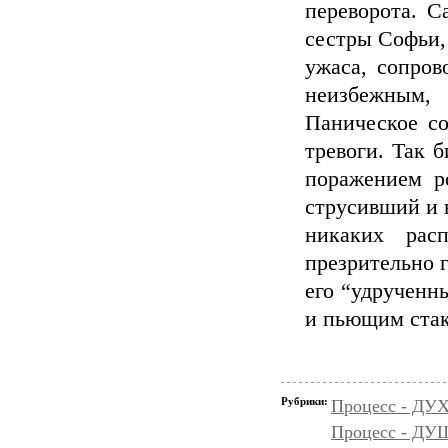
переворота. С
сестры Софьи,
ужаса, сопров
неизбежным,
Паническое со
тревоги. Так 
поражением р
струсивший и 
никаких рас
презрительно г
его “удрученн
и пьющим стак
Рубрики:
Процесс - ДУ
Процесс - Д