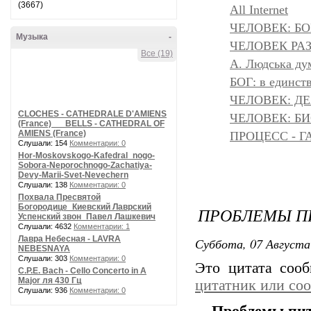
(3667)
All Internet
ЧЕЛОВЕК: БОГ
Музыка
-
ЧЕЛОВЕК РАЗ
Все (19)
A. Людська дум
БОГ: в единс
ЧЕЛОВЕК: Д
CLOCHES - CATHEDRALE D'AMIENS
ЧЕЛОВЕК: БИ
(France) __ BELLS - CATHEDRAL OF
AMIENS (France)
ПРОЦЕСС - Г
Слушали: 154
Комментарии: 0
Hor-Moskovskogo-Kafedral_nogo-
Sobora-Neporochnogo-Zachatiya-
Devy-Marii-Svet-Nevechern
Слушали: 138
Комментарии: 0
Похвала Пресвятой
Богородице_Киевский Лаврский
ПРОБЛЕМЫ ПИ
Успенский звон_Павел Лашкевич
Слушали: 4632
Комментарии: 1
Лавра Небесная - LAVRA
Суббота, 07 Августа
NEBESNAYA
Слушали: 303
Комментарии: 0
Это цитата соо
C.P.E. Bach - Cello Concerto in A
Major ля 430 Гц
цитатник или со
Слушали: 936
Комментарии: 0