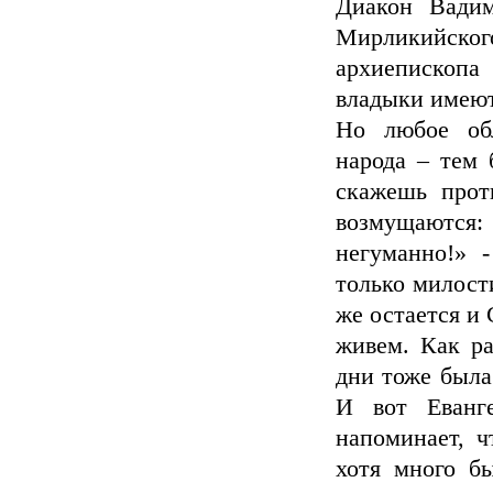
Диакон Вадим
Мирликийск
архиепископа
владыки имеют 
Но любое обл
народа – тем 
скажешь прот
возмущаются
негуманно!» 
только милост
же остается и 
живем. Как ра
дни тоже была 
И вот Еванге
напоминает, ч
хотя много б