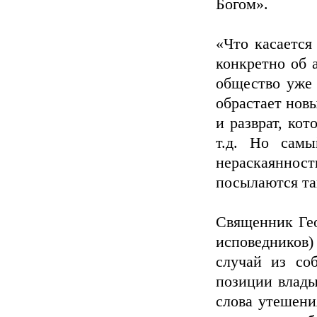
Богом».
«Что касается
конкретно об 
общество уже 
обрастает нов
и разврат, ко
т.д. Но самы
нераскаяннос
посылаются та
Священник Гео
исповедников) 
случай из со
позиции влады
слова утешени