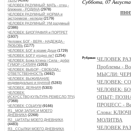
Суббота, 07 Августа
ТЕЛО
(4289)
ЧЕЛОВЕК РАЗУМНЫЙ: МАТЬ - отец -
ближние - РОДИНА
(2978)
mon
ЧЕЛОВЕК РАЗУМНЫЙ: НОРМА и
экстремизм - нелюди
(2179)
ЧЕЛОВЕК РАЗУМНЫЙ: УМ разумный
(2386)
ЧЕЛОВЕК: БИОГРАФИЯ и ПОРТРЕТ
(1937)
Человек: БОГ - ВЕРА - НАДЕЖДА -
ЛЮБОВЬ
(1177)
ЧЕЛОВЕК: БОГ в храме Души
(1729)
ЧЕЛОВЕК: БОГУ угодно ли?
(1254)
Рубрики:
ЧЕЛОВЕК РАЗ
ЧЕЛОВЕК: Божа Істина і Сила - добрі
ГУМОР і САТИРА
(1053)
Проблемы - Во
ЧЕЛОВЕК: ВЫБОР - СВОБОДА -
МЫСЛИ: ЧЕР
ОТВЕТСТВЕННОСТЬ
(3692)
ЧЕЛОВЕК: ВЫЖИВАНИЕ
ЧЕЛОВЕК: С
индивидуально и группой
(5283)
ЧЕЛОВЕК: ДЕЯНИЯ
(5303)
ЧЕЛОВЕК: БОГ
ЧЕЛОВЕК:
ОПЫТ: ПОЗНА
ИСКУССТВО,КУЛЬТУРА,РЕМЕСЛО,ТРУД
(7368)
ПРОЦЕСС - Ве
ЧЕЛОВЕК: СОЦИУМ
(9166)
Я1._МОИ ЗАПИСИ МОЕГО
Слова: КЛЮЧ
ДНЕВНИКА
(2268)
МОЛИТВА
Я2._ЦИТАТЫ МОЕГО ДНЕВНИКА
(4483)
ЧЕЛОВЕК РА
Я3._ССЫЛКИ МОЕГО ДНЕВНИКА