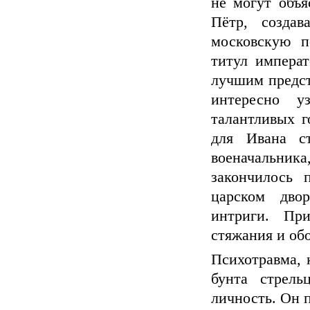
не могут объ
Пётр, созда
московскую п
титул императ
лучшим предст
интересно у
талантливых г
для Ивана с
военачальника
закончилось 
царском дво
интриги. Пр
стяжания и об
Психотравма, 
бунта стрель
личность. Он 