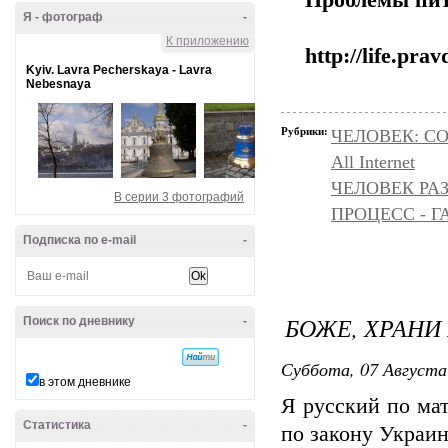
Проблемы пит
Я - фотограф
-
К приложению
http://life.pr
Kyiv. Lavra Pecherskaya - Lavra
Nebesnaya
Рубрики:
ЧЕЛОВЕК: С
All Internet
ЧЕЛОВЕК РАЗ
В серии 3 фотографий
ПРОЦЕСС - Г
Подписка по e-mail
-
БОЖЕ, ХРАНИ
Поиск по дневнику
-
Суббота, 07 Августа
в этом дневнике
Я русский по ма
Статистика
-
по закону Украин