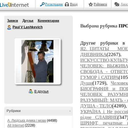
Регистрация
Вход
Рейтинги
Авос
Записи
Друзья
Комментарии
Выбрана рубрика
ПРО
Paul V Lashkevich
Другие рубрики в
Я2._ЦИТАТЫ МО
ДНЕВНИКА
(226
ИСКУССТВО,КУЛЬТУ
ЧЕЛОВЕК: ВЫЖИВАН
СВОБОДА - ОТВЕТ
ГУМОР і САТИРА
(10
Души
(1729),
Челов
БИОГРАФИЯ и ПОР
В друзья
ЧЕЛОВЕК РАЗУМН
РАЗУМНЫЙ: МАТЬ - о
ДУША - ТЕЛО
(4289)
Рубрики
-
УКРАЇНА і Не росси
рідне СЛАВЯНЕ
(347
A. Людська думка і мова
(4498)
ШРИФТ, печатные
All Internet
(2228)