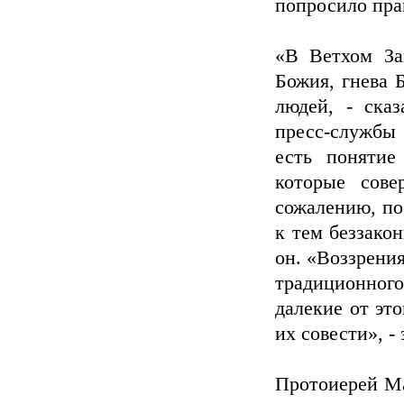
попросило пра
«В Ветхом За
Божия, гнева 
людей, - ска
пресс-службы 
есть понятие
которые сов
сожалению, п
к тем беззакон
он. «Воззрени
традиционного 
далекие от это
их совести», -
Протоиерей Ма