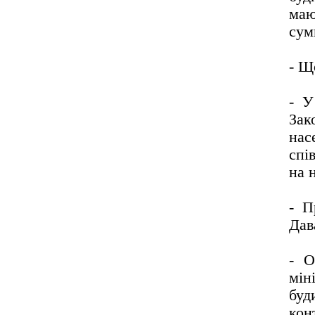
маю
сум
- Щ
- У
За
на
спі
на 
- П
Дав
- О
мін
буд
кон