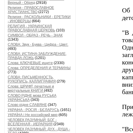
Верный - Обряд
(2918)
Религия - ПРАВОСЛАВНОЕ
Об 
ХРИСТИАНСТВО
(2272)
дет
Религия - РАСКОЛЬНИКИ - ЕРЕТИКИ
- ИНОВЕРЦЫ
(664)
РЕЛИГИЯ - УКРАИНСКАЯ
ПРАВОСЛАВНАЯ ЦЕРКОВЬ
(103)
"В 
СИМВОЛ - ОБРАЗ - РЕЧЬ - ЗНАК
тов
(1343)
СЛОВА: Звук - Буква - Цифра - Цвет.
Одн
(493)
заг
СЛОВА: ИСТИНА-ЗАБЛУЖДЕНИЕ,
ПРАВДА-ЛОЖЬ
(1201)
кон
Слова: КЛЮЧЕВЫЕ ищите
(2330)
Слова: ОПРЕДЕЛЕНИЯ И ТЕРМИНЫ
дру
(773)
кап
СЛОВА: ПИСЬМЕННОСТЬ,
РУКОПИСЬ, КАЛЛИГРАФИЯ
(279)
вни
Слова: ШРИФТ, печатные и
виртуальные КНИГИ
(492)
бан
СЛОВО РІДНЕ мова РУСЬКА
УКРАЇНСЬКА
(343)
Слово рідне СЛАВЯНЕ
(347)
При
УКРАІНА - РОСІЯ - БЄЛАРУСЬ
(1651)
леж
УКРАЇНА і Не российский мир
(605)
ЧЕЛОВЕК РАЗУМНЫЙ: БОГ -
ВСЕЛЕННАЯ - ИЕРАРХИЯ
(2349)
"Вс
ЧЕЛОВЕК РАЗУМНЫЙ: ДУХ - ДУША -