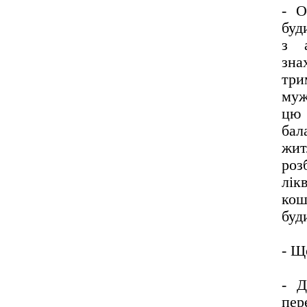
- О
буд
з а
зна
три
муж
цю 
бал
жит
роз
лік
кош
буд
- Щ
- Д
пе