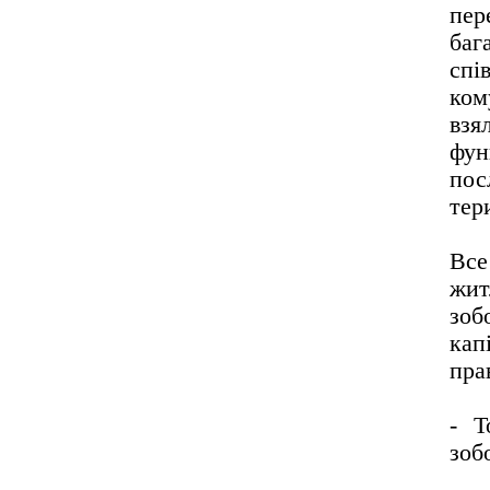
пе
ба
спі
ком
взя
фун
пос
тер
Все
жи
зоб
кап
пра
- Т
зоб