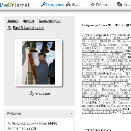
Регистрация
Вход
Рейтинги
Авос
Записи
Друзья
Комментарии
Выбрана рубрика
ЧЕЛОВЕК: Д
Paul V Lashkevich
Другие рубрики в этом дневнике
ЗАПИСИ МОЕГО ДНЕВНИКА
(
ЧЕЛОВЕК: ВЫЖИВАНИЕ индиви
ЧЕЛОВЕК: Божа Істина і Сила 
Души
(1729),
Человек: БОГ -
РАЗУМНЫЙ: УМ разумный
(2386
отец - ближние - РОДИНА
(29
ВСЕЛЕННАЯ - ИЕРАРХИЯ
(234
СЛАВЯНЕ
(347),
СЛОВО РІДНЕ м
ПИСЬМЕННОСТЬ, РУКОПИСЬ
ищите
(2330),
СЛОВА: ИСТИНА-
ОБРАЗ - РЕЧЬ - ЗНАК
(1343),
РЕ
ИНОВЕРЦЫ
(664),
Религия - 
РЕЛИГИЯ - Messe pour la libert&#2
ТЕХНОЛОГИЯ - РЕЗУЛЬТАТ
(
СТРУКТУРА - ВЕРА.
(1806),
Пр
ПРОЦЕСС - ГАРМОНИЯ - ХА
Проблемы - Вопросы - Ответы
МЕДИТАЦИЯ - РАЗСУЖДЕНИЕ - 
В друзья
КОЛОКОЛОВ
(954),
ДВИЖЕНИЕ: 
- МАРИЯ
(586),
БОГ: РАЗУМ-Ж
Поют
(46),
А. Павел В. Лашкев
инициативы
(80),
А. Ознакомиться
дневник Paul_V_Lashkevich?
(54),
- VIDEO - & - FOTO
(4525),
All In
Рубрики
-
A. Людська думка і мова
(4498)
All Internet
(2228)