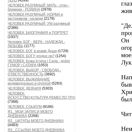
ТЕЛО
(4289)
гла
ЧЕЛОВЕК РАЗУМНЫЙ: МАТЬ - отец -
ближние - РОДИНА
(2978)
жив
ЧЕЛОВЕК РАЗУМНЫЙ: НОРМА и
экстремизм - нелюди
(2179)
ЧЕЛОВЕК РАЗУМНЫЙ: УМ разумный
"Д
(2386)
про
ЧЕЛОВЕК: БИОГРАФИЯ и ПОРТРЕТ
(1937)
Он 
Человек: БОГ - ВЕРА - НАДЕЖДА -
ЛЮБОВЬ
(1177)
ого
ЧЕЛОВЕК: БОГ в храме Души
(1729)
мое
ЧЕЛОВЕК: БОГУ угодно ли?
(1254)
ЧЕЛОВЕК: Божа Істина і Сила - добрі
Лук
ГУМОР і САТИРА
(1053)
ЧЕЛОВЕК: ВЫБОР - СВОБОДА -
ОТВЕТСТВЕННОСТЬ
(3692)
Нап
ЧЕЛОВЕК: ВЫЖИВАНИЕ
быв
индивидуально и группой
(5283)
ЧЕЛОВЕК: ДЕЯНИЯ
(5303)
Хри
ЧЕЛОВЕК:
ИСКУССТВО,КУЛЬТУРА,РЕМЕСЛО,ТРУД
был
(7368)
ЧЕЛОВЕК: СОЦИУМ
(9166)
Я1._МОИ ЗАПИСИ МОЕГО
Чит
ДНЕВНИКА
(2268)
Я2._ЦИТАТЫ МОЕГО ДНЕВНИКА
(4483)
Неи
Я3._ССЫЛКИ МОЕГО ДНЕВНИКА