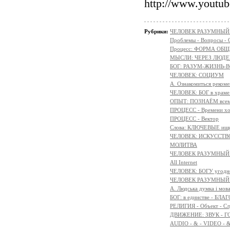
http://www.yout
Рубрики:
ЧЕЛОВЕК РАЗУМНЫЙ: Н
Проблемы - Вопросы - 
Процесс: ФОРМА ОБ
МЫСЛИ: ЧЕРЕЗ ЛЮДЕ
БОГ: РАЗУМ-ЖИЗНЬ-
ЧЕЛОВЕК: СОЦИУМ
А. Ознакомиться реком
ЧЕЛОВЕК: БОГ в храм
ОПЫТ: ПОЗНАЁМ всем 
ПРОЦЕСС - Времени х
ПРОЦЕСС - Вектор
Слова: КЛЮЧЕВЫЕ ищ
ЧЕЛОВЕК: ИСКУССТВ
МОЛИТВА
ЧЕЛОВЕК РАЗУМНЫЙ:
All Internet
ЧЕЛОВЕК: БОГУ угодн
ЧЕЛОВЕК РАЗУМНЫЙ:
A. Людська думка і мов
БОГ: в единстве - БЛ
РЕЛИГИЯ - Объект - Сл
ДВИЖЕНИЕ: ЗВУК - Г
AUDIO - & - VIDEO - 