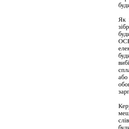
буд
Як 
зіб
буд
ОСБ
еле
буд
виб
спл
або
обо
зар
Кер
меш
слі
буд