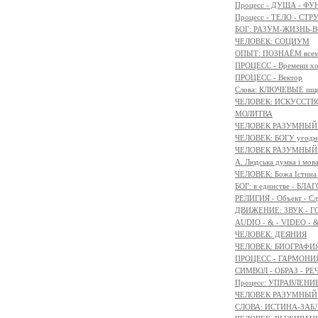
Процесс - ДУША - Ф
Процесс - ТЕЛО - СТР
БОГ: РАЗУМ-ЖИЗНЬ-
ЧЕЛОВЕК: СОЦИУМ
ОПЫТ: ПОЗНАЁМ всем 
ПРОЦЕСС - Времени х
ПРОЦЕСС - Вектор
Слова: КЛЮЧЕВЫЕ ищ
ЧЕЛОВЕК: ИСКУССТВ
МОЛИТВА
ЧЕЛОВЕК РАЗУМНЫЙ:
ЧЕЛОВЕК: БОГУ угодн
ЧЕЛОВЕК РАЗУМНЫЙ:
A. Людська думка і мов
ЧЕЛОВЕК: Божа Істина 
БОГ: в единстве - БЛ
РЕЛИГИЯ - Объект - Сл
ДВИЖЕНИЕ: ЗВУК - Г
AUDIO - & - VIDEO - 
ЧЕЛОВЕК: ДЕЯНИЯ
ЧЕЛОВЕК: БИОГРАФИЯ
ПРОЦЕСС - ГАРМОНИЯ
СИМВОЛ - ОБРАЗ - РЕ
Процесс: УПРАВЛЕНИ
ЧЕЛОВЕК РАЗУМНЫЙ: 
СЛОВА: ИСТИНА-ЗАБ