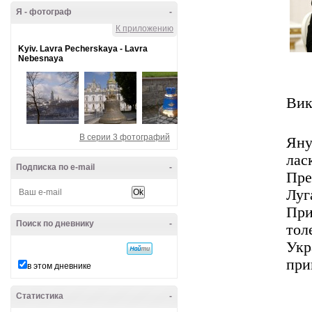
Я - фотограф
-
К приложению
Kyiv. Lavra Pecherskaya - Lavra
Nebesnaya
Вик
В серии 3 фотографий
Яну
лас
Подписка по e-mail
-
Пре
Луг
Пр
Поиск по дневнику
-
то
Укр
при
в этом дневнике
Статистика
-