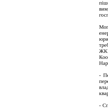
піш
ви
гос
Мо
ене
юри
тре
ЖКГ
Ко
Нар
- П
пер
вла
ква
- С