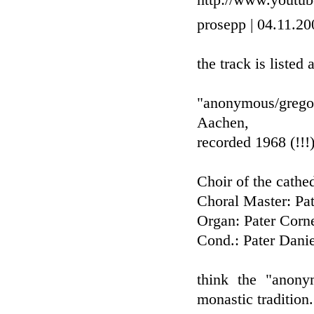
http://www.youtu
prosepp | 04.11.2
the track is listed 
"anonymous/grego
Aachen,
recorded 1968 (!!!)
Choir of the cathe
Choral Master: P
Organ: Pater Corn
Cond.: Pater Dani
think the "anony
monastic tradition.