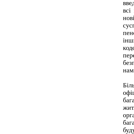
вве
всі
нов
сус
пен
інш
ко
пе
без
нам
Біл
офі
баг
жит
орг
баг
буд