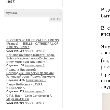
(3667)
В д
Музыка
-
быт
Все (19)
В с
вис
CLOCHES - CATHEDRALE D'AMIENS
(France) __ BELLS - CATHEDRAL OF
Яну
AMIENS (France)
Слушали: 154
Комментарии: 0
лас
Hor-Moskovskogo-Kafedral_nogo-
Sobora-Neporochnogo-Zachatiya-
(
Devy-Marii-Svet-Nevechern
priz
Слушали: 138
Комментарии: 0
Похвала Пресвятой
Богородице_Киевский Лаврский
Пр
Успенский звон_Павел Лашкевич
отн
Слушали: 4632
Комментарии: 1
Лавра Небесная - LAVRA
люд
NEBESNAYA
Слушали: 303
Комментарии: 0
C.P.E. Bach - Cello Concerto in A
Major ля 430 Гц
Слушали: 936
Комментарии: 0