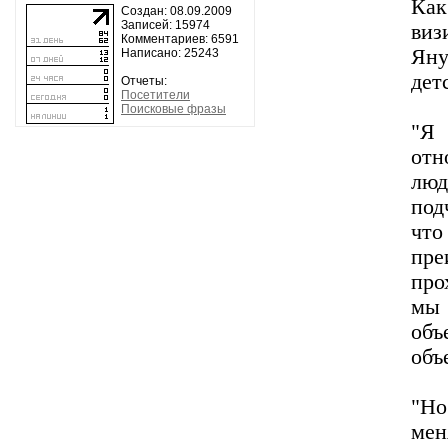
Как
Создан: 08.09.2009
Записей: 15974
виз
Комментариев: 6591
Яну
Написано: 25243
дет
Отчеты:
Посетители
Поисковые фразы
"Я
отн
люд
под
что
пре
про
мы
объ
объ
"Но
мен