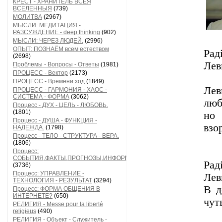
КРЕСТ - ХРАНИТЕЛЬ ВСЕЯ
ВСЕЛЕННЫЯ
(739)
МОЛИТВА
(2967)
МЫСЛИ: МЕДИТАЦИЯ -
РАЗСУЖДЕНИЕ - deep thinking
(902)
МЫСЛИ: ЧЕРЕЗ ЛЮДЕЙ.
(2996)
ОПЫТ: ПОЗНАЁМ всем естеством
Рад
(2698)
Лев
Проблемы - Вопросы - Ответы
(1981)
ПРОЦЕСС - Вектор
(2173)
ПРОЦЕСС - Времени ход
(1849)
Лев
ПРОЦЕСС - ГАРМОНИЯ - ХАОС -
СИСТЕМА - ФОРМА
(3062)
люб
Процесс - ДУХ - ЦЕЛЬ - ЛЮБОВЬ.
(1801)
но 
Процесс - ДУША - ФУНКЦИЯ -
взо
НАДЕЖДА.
(1798)
Процесс - ТЕЛО - СТРУКТУРА - ВЕРА.
(1806)
Процесс:
СОБЫТИЯ,ФАКТЫ,ПРОГНОЗЫ,ИНФОРМАЦИЯ
Рад
(3736)
Процесс: УПРАВЛЕНИЕ -
Лев
ТЕХНОЛОГИЯ - РЕЗУЛЬТАТ
(3294)
В д
Процесс: ФОРМА ОБЩЕНИЯ В
ИНТЕРНЕТЕ?
(650)
чут
РЕЛИГИЯ - Messe pour la liberté
religieus
(490)
РЕЛИГИЯ - Объект - Служитель -