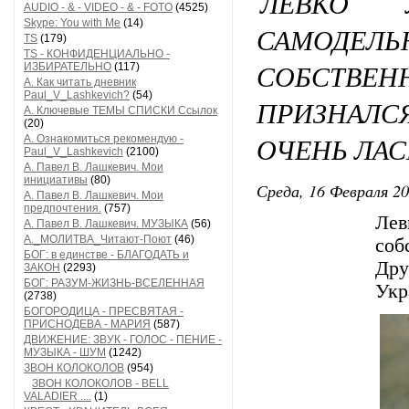
ЛЕВКО Л
AUDIO - & - VIDEO - & - FOTO
(4525)
Skype: You with Me
(14)
САМОДЕ
TS
(179)
TS - КОНФИДЕНЦИАЛЬНО -
СОБСТВЕН
ИЗБИРАТЕЛЬНО
(117)
А. Как читать дневник
Paul_V_Lashkevich?
(54)
ПРИЗНАЛС
А. Ключевые ТЕМЫ СПИСКИ Ссылок
(20)
ОЧЕНЬ ЛА
А. Ознакомиться рекомендую -
Paul_V_Lashkevich
(2100)
А. Павел В. Лашкевич. Мои
инициативы
(80)
Среда, 16 Февраля 20
А. Павел В. Лашкевич. Мои
предпочтения.
(757)
Лев
А. Павел В. Лашкевич. МУЗЫКА
(56)
А._МОЛИТВА_Читают-Поют
(46)
соб
БОГ: в единстве - БЛАГОДАТЬ и
Дру
ЗАКОН
(2293)
БОГ: РАЗУМ-ЖИЗНЬ-ВСЕЛЕННАЯ
Укр
(2738)
БОГОРОДИЦА - ПРЕСВЯТАЯ -
ПРИСНОДЕВА - МАРИЯ
(587)
ДВИЖЕНИЕ: ЗВУК - ГОЛОС - ПЕНИЕ -
МУЗЫКА - ШУМ
(1242)
ЗВОН КОЛОКОЛОВ
(954)
ЗВОН КОЛОКОЛОВ - BELL
VALADIER ....
(1)