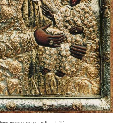
nternet.ru/users/oksanya/post100381841/