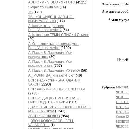
AUDIO - & - VIDEO - & - FOTO
(4525)
Понедельник, 30 Ав
Skype: You with Me
(14)
Это цитата соо
TS
(179)
TS - КОНФИДЕНЦИАЛЬНО -
6 млн мусу
ИЗБИРАТЕЛЬНО
(117)
А. Как читать дневник
Paul_V_Lashkevich?
(54)
А. Ключевые ТЕМЫ СПИСКИ Ссылок
(20)
А. Ознакомиться рекомендую -
Paul_V_Lashkevich
(2100)
А. Павел В. Лашкевич. Мои
инициативы
(80)
Нашей 
А. Павел В. Лашкевич. Мои
предпочтения.
(757)
А. Павел В. Лашкевич. МУЗЫКА
(56)
А._МОЛИТВА_Читают-Поют
(46)
БОГ: в единстве - БЛАГОДАТЬ и
ЗАКОН
(2293)
Рубрики:
МЫСЛИ:
БОГ: РАЗУМ-ЖИЗНЬ-ВСЕЛЕННАЯ
ЧЕЛОВЕ
(2738)
ЧЕЛОВЕК
БОГОРОДИЦА - ПРЕСВЯТАЯ -
ПРИСНОДЕВА - МАРИЯ
(587)
ОПЫТ: П
ДВИЖЕНИЕ: ЗВУК - ГОЛОС - ПЕНИЕ -
ПРОЦЕСС
МУЗЫКА - ШУМ
(1242)
ПРОЦЕСС
ЗВОН КОЛОКОЛОВ
(954)
Слова: 
ЗВОН КОЛОКОЛОВ - BELL
МОЛИТ
VALADIER ....
(1)
ЧЕЛОВЕ