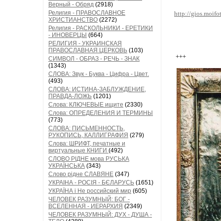
Верный - Обряд
(2918)
Религия - ПРАВОСЛАВНОЕ
http://gios.moif
ХРИСТИАНСТВО
(2272)
Религия - РАСКОЛЬНИКИ - ЕРЕТИКИ
- ИНОВЕРЦЫ
(664)
РЕЛИГИЯ - УКРАИНСКАЯ
ПРАВОСЛАВНАЯ ЦЕРКОВЬ
(103)
+++
СИМВОЛ - ОБРАЗ - РЕЧЬ - ЗНАК
(1343)
СЛОВА: Звук - Буква - Цифра - Цвет.
(493)
СЛОВА: ИСТИНА-ЗАБЛУЖДЕНИЕ,
ПРАВДА-ЛОЖЬ
(1201)
Слова: КЛЮЧЕВЫЕ ищите
(2330)
Слова: ОПРЕДЕЛЕНИЯ И ТЕРМИНЫ
(773)
СЛОВА: ПИСЬМЕННОСТЬ,
РУКОПИСЬ, КАЛЛИГРАФИЯ
(279)
Слова: ШРИФТ, печатные и
виртуальные КНИГИ
(492)
СЛОВО РІДНЕ мова РУСЬКА
УКРАЇНСЬКА
(343)
Слово рідне СЛАВЯНЕ
(347)
УКРАІНА - РОСІЯ - БЄЛАРУСЬ
(1651)
УКРАЇНА і Не российский мир
(605)
ЧЕЛОВЕК РАЗУМНЫЙ: БОГ -
ВСЕЛЕННАЯ - ИЕРАРХИЯ
(2349)
ЧЕЛОВЕК РАЗУМНЫЙ: ДУХ - ДУША -