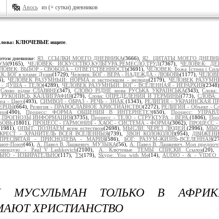
Авось
из (+ сутки) дневников
лова: КЛЮЧЕВЫЕ ищите
.
этом дневнике:
Я3._ССЫЛКИ МОЕГО ДНЕВНИКА
(3666),
Я2._ЦИТАТЫ МОЕГО ДНЕВН
УМ
(9165),
ЧЕЛОВЕК: ИСКУССТВО,КУЛЬТУРА,РЕМЕСЛО,ТРУД
(7367),
ЧЕЛОВЕК: ДЕ
ЛОВЕК: ВЫБОР - СВОБОДА - ОТВЕТСТВЕННОСТЬ
(3691),
ЧЕЛОВЕК: Божа Істина і Сил
К: БОГ в храме Души
(1729),
Человек: БОГ - ВЕРА - НАДЕЖДА - ЛЮБОВЬ
(1177),
ЧЕЛОВЕ
6),
ЧЕЛОВЕК РАЗУМНЫЙ: НОРМА и экстремизм - нелюди
(2179),
ЧЕЛОВЕК РАЗУМНЫЙ
- ДУША - ТЕЛО
(4289),
ЧЕЛОВЕК РАЗУМНЫЙ: БОГ - ВСЕЛЕННАЯ - ИЕРАРХИЯ
(2348
,
Слово рідне СЛАВЯНЕ
(347),
СЛОВО РІДНЕ мова РУСЬКА УКРАЇНСЬКА
(343),
Слова
 РУКОПИСЬ, КАЛЛИГРАФИЯ
(279),
Слова: ОПРЕДЕЛЕНИЯ И ТЕРМИНЫ
(773),
СЛОВА:
ра - Цвет.
(493),
СИМВОЛ - ОБРАЗ - РЕЧЬ - ЗНАК
(1343),
РЕЛИГИЯ - УКРАИНСКАЯ П
ВЕРЦЫ
(664),
Религия - ПРАВОСЛАВНОЕ ХРИСТИАНСТВО
(2272),
РЕЛИГИЯ - Объект - Сл
eus
(490),
Процесс: ФОРМА ОБЩЕНИЯ В ИНТЕРНЕТЕ?
(650),
Процесс: УПРАВ
Ы,ПРОГНОЗЫ,ИНФОРМАЦИЯ
(3735),
Процесс - ТЕЛО - СТРУКТУРА - ВЕРА.
(1806),
Про
БОВЬ.
(1801),
ПРОЦЕСС - ГАРМОНИЯ - ХАОС - СИСТЕМА - ФОРМА
(3062),
ПРОЦЕСС - 
(1981),
ОПЫТ: ПОЗНАЁМ всем естеством
(2698),
МЫСЛИ: ЧЕРЕЗ ЛЮДЕЙ.
(2996),
МЫСЛ
КРЕСТ - ХРАНИТЕЛЬ ВСЕЯ ВСЕЛЕННЫЯ
(739),
ЗВОН КОЛОКОЛОВ
(954),
ДВИЖЕНИ
ПРЕСВЯТАЯ - ПРИСНОДЕВА - МАРИЯ
(586),
БОГ: РАЗУМ-ЖИЗНЬ-ВСЕЛЕННАЯ
(2
ают-Поют
(46),
А. Павел В. Лашкевич. МУЗЫКА
(56),
А. Павел В. Лашкевич. Мои предпоч
омендую - Paul_V_Lashkevich
(2100),
А. Ключевые ТЕМЫ СПИСКИ Ссылок
(20),
НО - ИЗБИРАТЕЛЬНО
(117),
TS
(179),
Skype: You with Me
(14),
AUDIO - & - VIDEO 
 МУСУЛЬМАН ТОЛЬКО В АФРИК
АЮТ ХРИСТИАНСТВО