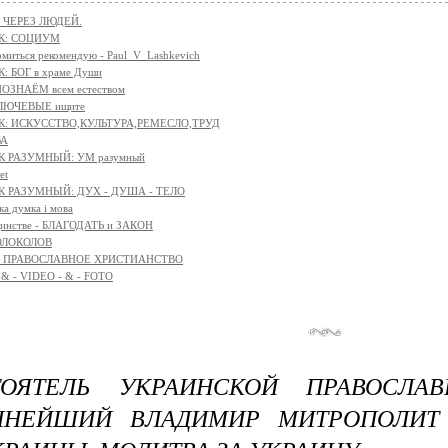
 ЧЕРЕЗ ЛЮДЕЙ.
К: СОЦИУМ
омиться рекомендую - Paul_V_Lashkevich
: БОГ в храме Души
ОЗНАЁМ всем естеством
КЛЮЧЕВЫЕ ищите
К: ИСКУССТВО,КУЛЬТУРА,РЕМЕСЛО,ТРУД
ВА
К РАЗУМНЫЙ: УМ разумный
et
К РАЗУМНЫЙ: ДУХ - ДУША - ТЕЛО
ка думка і мова
единстве - БЛАГОДАТЬ и ЗАКОН
ОЛОКОЛОВ
я - ПРАВОСЛАВНОЕ ХРИСТИАНСТВО
 & - VIDEO - & - FOTO
ТОЯТЕЛЬ УКРАИНСКОЙ ПРАВОСЛА
ННЕЙШИЙ ВЛАДИМИР МИТРОПОЛИТ