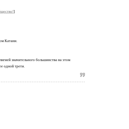
бщество!
]
ом Катани.
елигией значительного большинства на этом
ее одной трети.