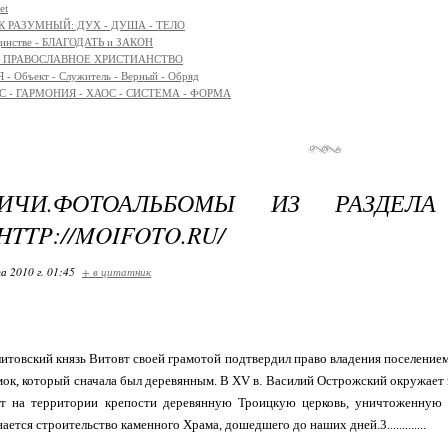
et
К РАЗУМНЫЙ: ДУХ - ДУША - ТЕЛО
единстве - БЛАГОДАТЬ и ЗАКОН
я - ПРАВОСЛАВНОЕ ХРИСТИАНСТВО
- Объект - Служитель - Верный - Обряд
 - ГАРМОНИЯ - ХАОС - СИСТЕМА - ФОРМА
ИЧИ.ФОТОАЛЬБОМЫ ИЗ РАЗДЕЛ
TTP://MOIFOTO.RU/
а 2010 г. 01:45
+ в цитатник
ду литовский князь Витовт своей грамотой подтвердил право владения поселен
ок, который сначала был деревянным. В XV в. Василий Острожский окружает з
т на территории крепости деревянную Троицкую церковь, уничтоженную п
ется строительство каменного Храма, дошедшего до наших дней.3.............