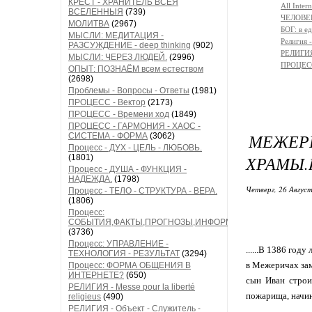
КРЕСТ - ХРАНИТЕЛЬ ВСЕЯ
All Intern
ВСЕЛЕННЫЯ
(739)
ЧЕЛОВЕ
МОЛИТВА
(2967)
БОГ: в 
МЫСЛИ: МЕДИТАЦИЯ -
Религи
РАЗСУЖДЕНИЕ - deep thinking
(902)
РЕЛИГИЯ 
МЫСЛИ: ЧЕРЕЗ ЛЮДЕЙ.
(2996)
ПРОЦЕСС
ОПЫТ: ПОЗНАЁМ всем естеством
(2698)
Проблемы - Вопросы - Ответы
(1981)
ПРОЦЕСС - Вектор
(2173)
ПРОЦЕСС - Времени ход
(1849)
ПРОЦЕСС - ГАРМОНИЯ - ХАОС -
МЕЖЕР
СИСТЕМА - ФОРМА
(3062)
Процесс - ДУХ - ЦЕЛЬ - ЛЮБОВЬ.
ХРАМЫ.H
(1801)
Процесс - ДУША - ФУНКЦИЯ -
НАДЕЖДА.
(1798)
Четверг, 26 Август
Процесс - ТЕЛО - СТРУКТУРА - ВЕРА.
(1806)
Процесс:
СОБЫТИЯ,ФАКТЫ,ПРОГНОЗЫ,ИНФОРМАЦИЯ
(3736)
Процесс: УПРАВЛЕНИЕ -
......В 1386 го
ТЕХНОЛОГИЯ - РЕЗУЛЬТАТ
(3294)
в Межеричах зам
Процесс: ФОРМА ОБЩЕНИЯ В
ИНТЕРНЕТЕ?
(650)
сын Иван строи
РЕЛИГИЯ - Messe pour la liberté
пожарища, начина
religieus
(490)
РЕЛИГИЯ - Объект - Служитель -