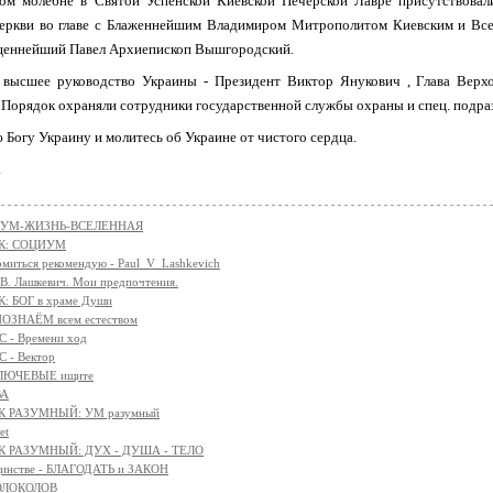
ом молебне в Святой Успенской Киевской Печерской Лавре присутствовал
еркви во главе с Блаженнейшим Владимиром Митрополитом Киевским и Все
еннейший Павел Архиепископ Вышгородский.
 высшее руководство Украины - Президент Виктор Янукович , Глава Верх
 Порядок охраняли сотрудники государственной службы охраны и спец. подра
Богу Украину и молитесь об Украине от чистого сердца.
.
АЗУМ-ЖИЗНЬ-ВСЕЛЕННАЯ
К: СОЦИУМ
омиться рекомендую - Paul_V_Lashkevich
 В. Лашкевич. Мои предпочтения.
: БОГ в храме Души
ОЗНАЁМ всем естеством
 - Времени ход
 - Вектор
КЛЮЧЕВЫЕ ищите
ВА
К РАЗУМНЫЙ: УМ разумный
et
К РАЗУМНЫЙ: ДУХ - ДУША - ТЕЛО
единстве - БЛАГОДАТЬ и ЗАКОН
ОЛОКОЛОВ