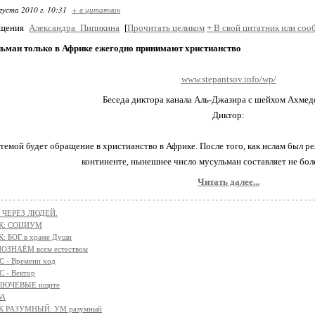
густа 2010 г. 10:31
+ в цитатник
бщения
Александра_Пипикина
[
Прочитать целиком
+
В свой цитатник или соо
льман только в Африке ежегодно принимают христианство
www.stepantsov.info/wp/
Беседа диктора канала Аль-Джазира с шейхом Ахмед
Диктор:
темой будет обращение в христианство в Африке. После того, как ислам был р
континенте, нынешнее число мусульман составляет не бол
Читать далее...
 ЧЕРЕЗ ЛЮДЕЙ.
К: СОЦИУМ
: БОГ в храме Души
ОЗНАЁМ всем естеством
 - Времени ход
 - Вектор
КЛЮЧЕВЫЕ ищите
ВА
К РАЗУМНЫЙ: УМ разумный