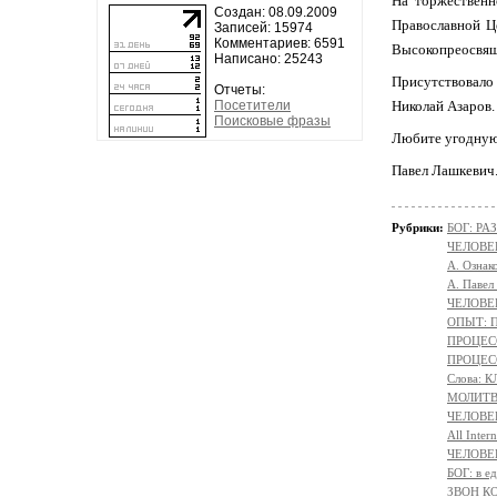
На торжественн
Создан: 08.09.2009
Православной Ц
Записей: 15974
Комментариев: 6591
Высокопреосвящ
Написано: 25243
Присутствовало
Отчеты:
Посетители
Николай Азаров.
Поисковые фразы
Любите угодную 
Павел Лашкевич
Рубрики:
БОГ: Р
ЧЕЛОВЕ
А. Ознак
А. Павел
ЧЕЛОВЕК
ОПЫТ: П
ПРОЦЕСС
ПРОЦЕСС
Слова: 
МОЛИТ
ЧЕЛОВЕ
All Intern
ЧЕЛОВЕ
БОГ: в 
ЗВОН К