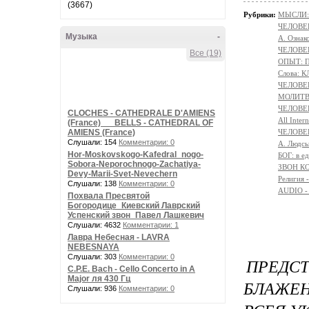
(3667)
Рубрики:
МЫСЛИ:
ЧЕЛОВЕ
Музыка
-
А. Ознак
ЧЕЛОВЕК
Все (19)
ОПЫТ: П
Слова: 
ЧЕЛОВЕ
МОЛИТ
ЧЕЛОВЕ
CLOCHES - CATHEDRALE D'AMIENS
All Intern
(France) __ BELLS - CATHEDRAL OF
AMIENS (France)
ЧЕЛОВЕ
Слушали: 154
Комментарии: 0
A. Людсь
Hor-Moskovskogo-Kafedral_nogo-
БОГ: в 
Sobora-Neporochnogo-Zachatiya-
ЗВОН К
Devy-Marii-Svet-Nevechern
Религи
Слушали: 138
Комментарии: 0
AUDIO -
Похвала Пресвятой
Богородице_Киевский Лаврский
Успенский звон_Павел Лашкевич
Слушали: 4632
Комментарии: 1
Лавра Небесная - LAVRA
NEBESNAYA
Слушали: 303
Комментарии: 0
ПРЕДС
C.P.E. Bach - Cello Concerto in A
Major ля 430 Гц
БЛАЖЕ
Слушали: 936
Комментарии: 0