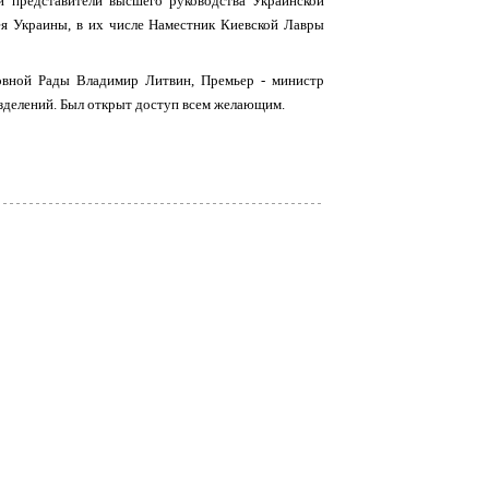
и представители высшего руководства Украинской
я Украины, в их числе Наместник Киевской Лавры
овной Рады Владимир Литвин, Премьер - министр
зделений. Был открыт доступ всем желающим.