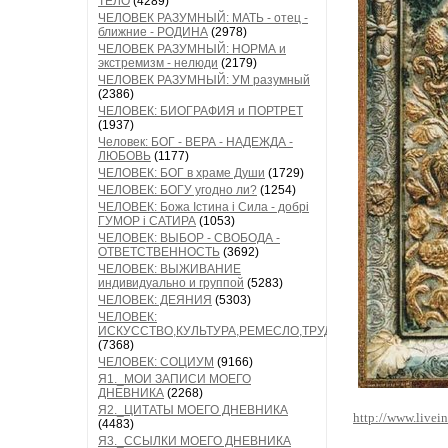
ТЕЛО
(4289)
ЧЕЛОВЕК РАЗУМНЫЙ: МАТЬ - отец -
ближние - РОДИНА
(2978)
ЧЕЛОВЕК РАЗУМНЫЙ: НОРМА и
экстремизм - нелюди
(2179)
ЧЕЛОВЕК РАЗУМНЫЙ: УМ разумный
(2386)
ЧЕЛОВЕК: БИОГРАФИЯ и ПОРТРЕТ
(1937)
Человек: БОГ - ВЕРА - НАДЕЖДА -
ЛЮБОВЬ
(1177)
ЧЕЛОВЕК: БОГ в храме Души
(1729)
ЧЕЛОВЕК: БОГУ угодно ли?
(1254)
ЧЕЛОВЕК: Божа Істина і Сила - добрі
ГУМОР і САТИРА
(1053)
ЧЕЛОВЕК: ВЫБОР - СВОБОДА -
ОТВЕТСТВЕННОСТЬ
(3692)
ЧЕЛОВЕК: ВЫЖИВАНИЕ
индивидуально и группой
(5283)
ЧЕЛОВЕК: ДЕЯНИЯ
(5303)
ЧЕЛОВЕК:
ИСКУССТВО,КУЛЬТУРА,РЕМЕСЛО,ТРУД
(7368)
ЧЕЛОВЕК: СОЦИУМ
(9166)
Я1._МОИ ЗАПИСИ МОЕГО
ДНЕВНИКА
(2268)
Я2._ЦИТАТЫ МОЕГО ДНЕВНИКА
http://www.livei
(4483)
Я3._ССЫЛКИ МОЕГО ДНЕВНИКА