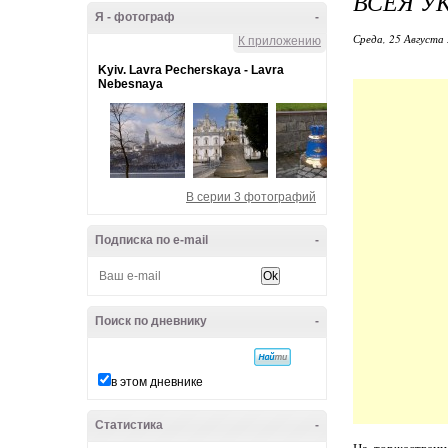
ВСЕЯ У
Я - фотограф
-
Среда, 25 Августа 
К приложению
Kyiv. Lavra Pecherskaya - Lavra
Nebesnaya
В серии 3 фотографий
Подписка по e-mail
-
Поиск по дневнику
-
в этом дневнике
Статистика
-