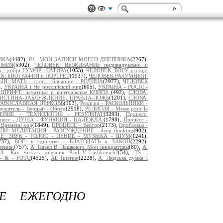
ИКА
(4482),
Я1._МОИ ЗАПИСИ МОЕГО ДНЕВНИКА
(2267),
ЯНИЯ
(5302),
ЧЕЛОВЕК: ВЫЖИВАНИЕ индивидуально и
а - добрі ГУМОР і САТИРА
(1053),
ЧЕЛОВЕК: БОГУ угодно
К: БИОГРАФИЯ и ПОРТРЕТ
(1937),
ЧЕЛОВЕК РАЗУМНЫЙ:
: МАТЬ - отец - ближние - РОДИНА
(2977),
ЧЕЛОВЕК
),
УКРАЇНА і Не российский мир
(605),
УКРАІНА - РОСІЯ -
: ШРИФТ, печатные и виртуальные КНИГИ
(492),
СЛОВА:
 ИСТИНА-ЗАБЛУЖДЕНИЕ, ПРАВДА-ЛОЖЬ
(1201),
СЛОВА:
РАВОСЛАВНАЯ ЦЕРКОВЬ
(103),
Религия - РАСКОЛЬНИКИ -
ужитель - Верный - Обряд
(2918),
РЕЛИГИЯ - Messe pour la
ЛЕНИЕ - ТЕХНОЛОГИЯ - РЕЗУЛЬТАТ
(3293),
Процесс:
цесс - ДУША - ФУНКЦИЯ - НАДЕЖДА.
(1798),
Процесс -
Времени ход
(1849),
ПРОЦЕСС - Вектор
(2173),
Проблемы -
И: МЕДИТАЦИЯ - РАЗСУЖДЕНИЕ - deep thinking
(902),
Е: ЗВУК - ГОЛОС - ПЕНИЕ - МУЗЫКА - ШУМ
(1241),
737),
БОГ: в единстве - БЛАГОДАТЬ и ЗАКОН
(2292),
тения.
(757),
А. Павел В. Лашкевич. Мои инициативы
(80),
А.
А. Как читать дневник Paul_V_Lashkevich?
(54),
TS -
- & - FOTO
(4525),
All Internet
(2228),
A. Людська думка і
Е ЕЖЕГОДНО