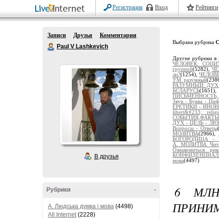
Регистрация
Вход
Рейтинги
Записи
Друзья
Комментарии
Выбрана рубрика
С
Paul V Lashkevich
Другие рубрики в 
ЧЕЛОВЕК: СОЦИ
группой
(5282),
ЧЕ
ли?
(1254),
ЧЕЛОВЕ
УМ разумный
(238
РАЗУМНЫЙ: ДУХ 
БЄЛАРУСЬ
(1651)
ПИСЬМЕННОСТЬ,
Звук - Буква - Циф
ЕРЕТИКИ - ИНО
libert&#233; religi
СОБЫТИЯ,ФАКТ
ДУХ - ЦЕЛЬ - ЛЮ
Вопросы - Ответы
МОЛИТВА
(2966),
БОГОРОДИЦА - 
А._МОЛИТВА_Чит
Ознакомиться рек
КОНФИДЕНЦИАЛЬ
В друзья
мова
(4497)
6 МЛН
Рубрики
-
ПРИНИМ
A. Людська думка і мова
(4498)
All Internet
(2228)