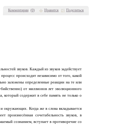
Комментарии
(
0
)
Нравится
Поделиться
льностей звуков. Каждый из звуков задействует
 процесс происходит независимо от того, какой
ально заложены определенные реакции на те или
оубийственно) от миллионов лет эволюционного
, который содержит в себе память не только о
 и окружающих. Когда же в слова вкладывается
еет произнесённая сочетабельность звуков, в
имаемый сознанием, вступает в противоречие со