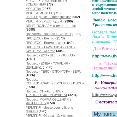
мне информаци
КРЕСТ - ХРАНИТЕЛЬ ВСЕЯ
ВСЕЛЕННЫЯ
(739)
к окружающим
любой человек
МОЛИТВА
(2967)
мере полезны
МЫСЛИ: МЕДИТАЦИЯ -
РАЗСУЖДЕНИЕ - deep thinking
(902)
Люблю ново
МЫСЛИ: ЧЕРЕЗ ЛЮДЕЙ.
(2996)
Христианско
ОПЫТ: ПОЗНАЁМ всем естеством
(2698)
Объявленное
Проблемы - Вопросы - Ответы
(1981)
Вам в Инте
ПРОЦЕСС - Вектор
(2173)
пометкой: "А
ПРОЦЕСС - Времени ход
(1849)
ПРОЦЕСС - ГАРМОНИЯ - ХАОС -
Для Вас зву
СИСТЕМА - ФОРМА
(3062)
Процесс - ДУХ - ЦЕЛЬ - ЛЮБОВЬ.
http://www.li
(1801)
и "Похвала
Процесс - ДУША - ФУНКЦИЯ -
НАДЕЖДА.
(1798)
Лашкевичи
Процесс - ТЕЛО - СТРУКТУРА - ВЕРА.
http://www.li
(1806)
Процесс:
В Интернете
СОБЫТИЯ,ФАКТЫ,ПРОГНОЗЫ,ИНФОРМАЦИЯ
(3736)
"колокольный
Процесс: УПРАВЛЕНИЕ -
http://www.y
ТЕХНОЛОГИЯ - РЕЗУЛЬТАТ
(3294)
Процесс: ФОРМА ОБЩЕНИЯ В
...
Смотрите т
ИНТЕРНЕТЕ?
(650)
РЕЛИГИЯ - Messe pour la liberté
religieus
(490)
My name 
РЕЛИГИЯ - Объект - Служитель -