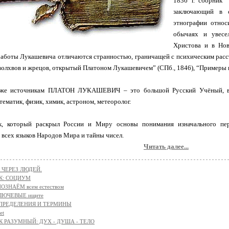
1836 г. сборник 
заключающий в с
этнографии относ
обычаях и увесе
Христова и в Нов
аботы Лукашевича отличаются странностью, граничащей с психическим расс
 волхвов и жрецов, открытый Платоном Лукашевичем” (СПб., 1846), “Примеры 
же источникам ПЛАТОН ЛУКАШЕВИЧ – это большой Русский Учёный, выда
тематик, физик, химик, астроном, метеоролог.
к, который раскрыл России и Миру основы понимания изначального пер
 всех языков Народов Мира и тайны чисел.
Читать далее...
 ЧЕРЕЗ ЛЮДЕЙ.
К: СОЦИУМ
ОЗНАЁМ всем естеством
КЛЮЧЕВЫЕ ищите
 ОПРЕДЕЛЕНИЯ И ТЕРМИНЫ
et
К РАЗУМНЫЙ: ДУХ - ДУША - ТЕЛО