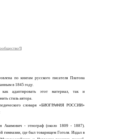
сообщество!
]
товлена по книгам русского писателя Платона
анным в 1845 году.
 как адаптировать этот материал, так и
нить стиль автора.
опедического словаря «БИОГРАФИЯ РОССИИ»
:
н Акимович - этнограф (около 1809 - 1887).
й гимназии, где был товарищем Гоголя. Издал в