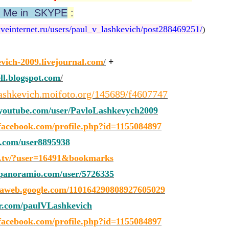
h Me in SKYPE
:
veinternet.ru/users/paul_v_lashkevich/post288469251/
)
evich-2009.livejournal.com
/
+
ell.blogspot.com
/
ashkevich.moifoto.org/145689/f4607747
outube.com/user/PavloLashkevych2009
acebook.com/profile.php?id=1155084897
.com/user8895938
a.tv/?user=16491&bookmarks
anoramio.com/user/5726335
saweb.google.com/110164290808927605029
er.com/paulVLashkevich
acebook.com/profile.php?id=1155084897