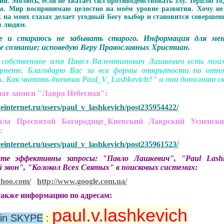
и. Молюсь, если не хватает сил противодействовать злу. Терплю то
. Мир воспринимаю целостно на моём уровне развития. Хочу не п
 на моих глазах делает угодный Богу выбор и становится совершен
м людям.
е и стараюсь не забывать старого.
Информация для мен
е сознание; исповедую Веру Православных Христиан.
 собственное имя Павел Валентинович Лашкевич есть мо
рнете. Благодарю Вас за все формы открытости по отно
. Как читать дневник Paul_V_Lashkevich?" и они дополнят ск
чат записи "Лавра Небесная":
veinternet.ru/users/paul_v_lashkevich/post235954422/
 Пресвятой Богородице_Киевский Лаврский Успенски
":
veinternet.ru/users/paul_v_lashkevich/post235961523/
 эффективны запросы: "Павло Лашкевич", "Paul Lashkev
 звон", "Колокол Всех Святых" в поисковых системах:
ahoo.com/
http://www.google.com.ua/
акже информацию по адресам:
paul.v.lashkevich
in SKYPE
: