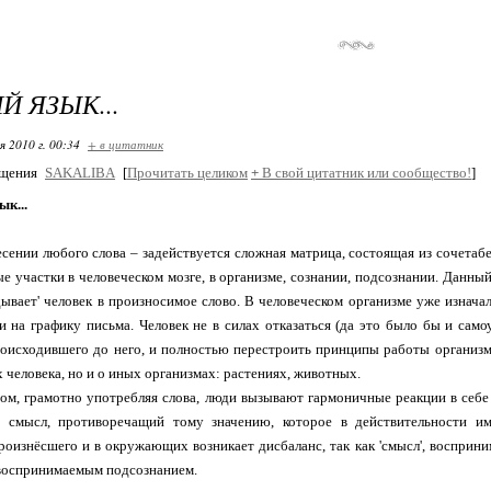
Й ЯЗЫК...
я 2010 г. 00:34
+ в цитатник
бщения
SAKALIBA
[
Прочитать целиком
+
В свой цитатник или сообщество!
]
ык...
сении любого слова – задействуется сложная матрица, состоящая из сочетабе
е участки в человеческом мозге, в организме, сознании, подсознании. Данный
дывает' человек в произносимое слово. В человеческом организме уже изнач
и на графику письма. Человек не в силах отказаться (да это было бы и сам
роисходившего до него, и полностью перестроить принципы работы организма
х человека, но и о иных организмах: растениях, животных.
ом, грамотно употребляя слова, люди вызывают гармоничные реакции в себе
й' смысл, противоречащий тому значению, которое в действительности им
роизнёсшего и в окружающих возникает дисбаланс, так как 'смысл', восприн
воспринимаемым подсознанием.