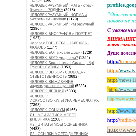
ТЕЛО
(4289)
profiles.go
ЧЕЛОВЕК РАЗУМНЫЙ: МАТЬ - отец -
ближние - РОДИНА
(2978)
"Обожествл
ЧЕЛОВЕК РАЗУМНЫЙ: НОРМА и
экстремизм - нелюди
(2179)
нового не п
ЧЕЛОВЕК РАЗУМНЫЙ: УМ разумный
(2386)
С уважени
ЧЕЛОВЕК: БИОГРАФИЯ и ПОРТРЕТ
(1937)
ВНИМАНИЕ!
Человек: БОГ - ВЕРА - НАДЕЖДА -
моего согла
ЛЮБОВЬ
(1177)
ЧЕЛОВЕК: БОГ в храме Души
(1729)
Душе полез
ЧЕЛОВЕК: БОГУ угодно ли?
(1254)
http://
from-u
ЧЕЛОВЕК: Божа Істина і Сила - добрі
ГУМОР і САТИРА
(1053)
http:/
/
www.tvk
ЧЕЛОВЕК: ВЫБОР - СВОБОДА -
ОТВЕТСТВЕННОСТЬ
(3692)
http:
//news.l
ЧЕЛОВЕК: ВЫЖИВАНИЕ
индивидуально и группой
(5283)
http:
/
/www.med
ЧЕЛОВЕК: ДЕЯНИЯ
(5303)
ЧЕЛОВЕК:
http://www.eur
ИСКУССТВО,КУЛЬТУРА,РЕМЕСЛО,ТРУД
(7368)
ЧЕЛОВЕК: СОЦИУМ
(9166)
http:
//www.bi
Я1._МОИ ЗАПИСИ МОЕГО
http://
radio-
ДНЕВНИКА
(2268)
Я2._ЦИТАТЫ МОЕГО ДНЕВНИКА
http://www
(4483)
Я3._ССЫЛКИ МОЕГО ДНЕВНИКА