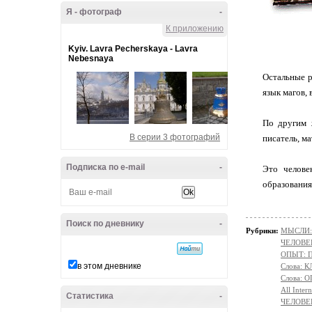
Я - фотограф
-
К приложению
Kyiv. Lavra Pecherskaya - Lavra
Nebesnaya
Остальные р
язык магов,
По другим 
В серии 3 фотографий
писатель, ма
Подписка по e-mail
-
Это челове
образования
Поиск по дневнику
-
Рубрики:
МЫСЛИ:
ЧЕЛОВЕ
ОПЫТ: П
в этом дневнике
Слова: 
Слова:
All Intern
Статистика
-
ЧЕЛОВЕ