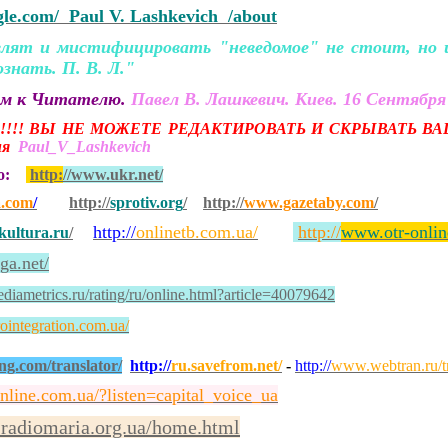
ogle.com/ Paul V. Lashkevich /about
ят и мистифицировать "неведомое" не стоит, но и 
ознать. П. В. Л."
ем к Читателю.
Павел В. Лашкевич. Киев. 16 Сентября 
!!! ВЫ НЕ МОЖЕТЕ РЕДАКТИРОВАТЬ И СКРЫВАТЬ ВА
сия
Paul_V_Lashkevich
но:
http:
//www.ukr.net/
a.com
/
http://
sprotiv.org
/
http://
www.gazetaby.com
/
http://
onlinetb.com.ua/
http://
www.otr-onlin
ultura.ru
/
iga.net/
iametrics.ru/rating/ru/online.html?article=40079642
ointegration.com.ua/
ng.com/translator/
http://
ru.savefrom.net/
-
http://
www.webtran.ru/tr
online.com.ua/?listen=capital_voice_ua
.radiomaria.org.ua/home.html