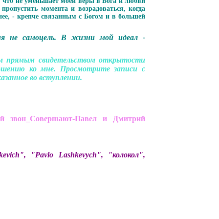
, что не уменьшает моей веры в Бога и любви
ропустить момента и возрадоваться, когда
нее, - крепче связанным с Богом и в большей
я не самоцель. В жизни мой идеал -
им прямым свидетельством открытости
шению ко мне. Просмотрите записи с
азанное во вступлении.
й звон_Совершают-Павел и Дмитрий
ich", "Pavlo Lashkevych", "колокол",