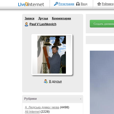
Регистрация
Вход
Рейтинги
Записи
Друзья
Комментарии
Создать дневник
Paul V Lashkevich
В друзья
Рубрики
-
A. Людська думка і мова
(4498)
All Internet
(2228)