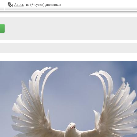
Авось
из (+ сутки) дневников