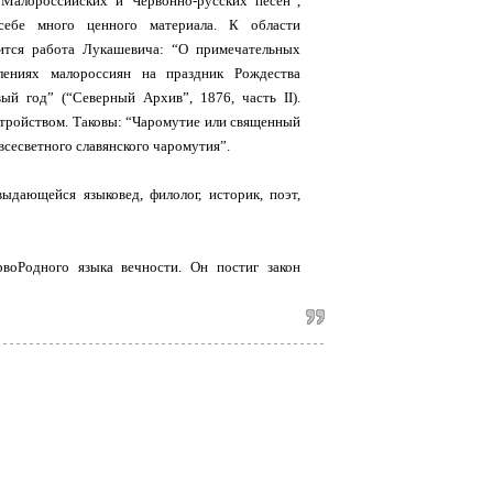
“Малороссийских и Червонно-русских песен”,
ебе много ценного материала. К области
ится работа Лукашевича: “О примечательных
лениях малороссиян на праздник Рождества
ый год” (“Северный Архив”, 1876, часть II).
тройством. Таковы: “Чаромутие или священный
всесветного славянского чаромутия”.
ющейся языковед, филолог, историк, поэт,
воРодного языка вечности. Он постиг закон