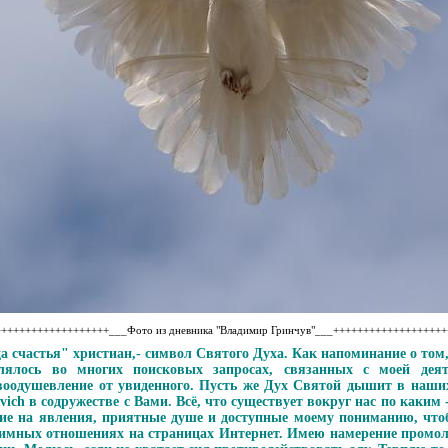
++++++++++++++++++___Фото из дневника "Владимир Гринчув"___++++++++++++++++++
ца счастья" христиан,- символ Святого Духа. Как напоминание о том
лялось во многих поисковых запросах, связанных с моей дея
оодушевление от увиденного. Пусть же Дух Святой дышит в наших
vich в содружестве с Вами. Всё, что существует вокруг нас по каким
ие на явления, приятные душе и доступные моему пониманию, чтоб
имных отношениях на страницах Интернет. Имею намерение промол