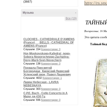
(3667)
http://rs.s
Музыка
-
Все (19)
ТАЙНЫЙ
Воскресенье, 16 Ма
Это цитата соо
CLOCHES - CATHEDRALE D'AMIENS
(France) __ BELLS - CATHEDRAL OF
Тайный Код
AMIENS (France)
Слушали: 154
Комментарии: 0
Hor-Moskovskogo-Kafedral_nogo-
Sobora-Neporochnogo-Zachatiya-
Devy-Marii-Svet-Nevechern
Слушали: 138
Комментарии: 0
Похвала Пресвятой
Богородице_Киевский Лаврский
Успенский звон_Павел Лашкевич
Слушали: 4632
Комментарии: 1
Лавра Небесная - LAVRA
NEBESNAYA
Слушали: 303
Комментарии: 0
C.P.E. Bach - Cello Concerto in A
Major ля 430 Гц
Слушали: 936
Комментарии: 0