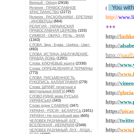
Верный - Обряд
(2918)
You wit
(
Религия - ПРАВОСЛАВНОЕ
ХРИСТИАНСТВО
(2272)
http://
www.li
Религия - РАСКОЛЬНИКИ - ЕРЕТИКИ
- ИНОВЕРЦЫ
(664)
+++
РЕЛИГИЯ - УКРАИНСКАЯ
ПРАВОСЛАВНАЯ ЦЕРКОВЬ
(103)
http://
lashk
СИМВОЛ - ОБРАЗ - РЕЧЬ - ЗНАК
(1343)
http://
alsab
СЛОВА: Звук - Буква - Цифра - Цвет.
(493)
http://
paull
СЛОВА: ИСТИНА-ЗАБЛУЖДЕНИЕ,
ПРАВДА-ЛОЖЬ
(1201)
Слова: КЛЮЧЕВЫЕ ищите
(2330)
http://
www.y
Слова: ОПРЕДЕЛЕНИЯ И ТЕРМИНЫ
(773)
http://
www.f
СЛОВА: ПИСЬМЕННОСТЬ,
РУКОПИСЬ, КАЛЛИГРАФИЯ
(279)
http://
vimeo
Слова: ШРИФТ, печатные и
виртуальные КНИГИ
(492)
http://
glori
СЛОВО РІДНЕ мова РУСЬКА
УКРАЇНСЬКА
(343)
http://
www.p
Слово рідне СЛАВЯНЕ
(347)
https://
pica
УКРАІНА - РОСІЯ - БЄЛАРУСЬ
(1651)
УКРАЇНА і Не российский мир
(605)
http://
twitt
ЧЕЛОВЕК РАЗУМНЫЙ: БОГ -
ВСЕЛЕННАЯ - ИЕРАРХИЯ
(2349)
http://
www.f
ЧЕЛОВЕК РАЗУМНЫЙ: ДУХ - ДУША -