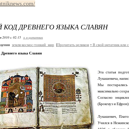
putniknews.com/
 КОД ДРЕВНЕГО ЯЗЫКА СЛАВЯН
я 2010 г. 02:15
+ в цитатник
бщения
земля-космос-тонкий_мир
[
Прочитать целиком
+
В свой цитатник или 
 Древнего языка Славян
Эта статья подго
Лукашевича, напис
Мы постарались
максимально сохра
Согласно энцикл
(Брокгауз и Ефрон)
Лукашевич, Плато
Учился в Нежинско