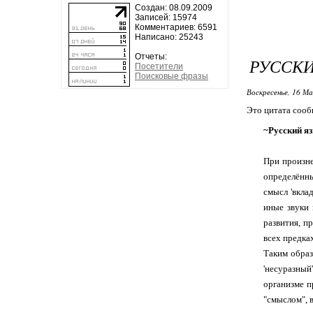
Создан: 08.09.2009
Записей: 15974
Комментариев: 6591
Написано: 25243
Отчеты:
РУССКИ
Посетители
Поисковые фразы
Воскресенье, 16 Ма
Это цитата соо
~Русский яз
При произне
определённы
смысл 'вкла
иные звуки 
развития, п
всех предка
Таким образ
'несуразны
организме п
"смыслом", 