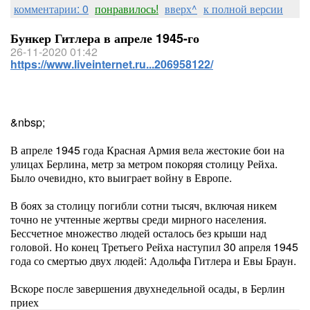
комментарии: 0
понравилось!
вверх^
к полной версии
Бункер Гитлера в апреле 1945-го
26-11-2020 01:42
https://www.liveinternet.ru...206958122/
&nbsp;
В апреле 1945 года Красная Армия вела жестокие бои на
улицах Берлина, метр за метром покоряя столицу Рейха.
Было очевидно, кто выиграет войну в Европе.
В боях за столицу погибли сотни тысяч, включая никем
точно не учтенные жертвы среди мирного населения.
Бессчетное множество людей осталось без крыши над
головой. Но конец Третьего Рейха наступил 30 апреля 1945
года со смертью двух людей: Адольфа Гитлера и Евы Браун.
Вскоре после завершения двухнедельной осады, в Берлин
приех