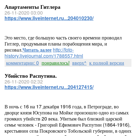
Апартаменты Гитлера
26-11-2020 03:00
https://www.liveinternet.ru...204010230/
Это место, где большую часть своего времени проводил
Гитлер, продумывая планы порабощения мира, и
рисовал.
Читать далее
http://foto-
history.livejournal.com/1788557.html
комментарии: 0
понравилось!
вверх^
к полной версии
Убийство Распутина.
26-11-2020 02:32
https://www.liveinternet.ru...204127415/
В ночь с 16 на 17 декабря 1916 года, в Петрограде, во
дворце князя Юсупова на Мойке произошло одно из самых
громких убийств 20 века. Убитым был близкий царской
семье человек - Григорий Ефимович Распутин (1864-1916),
крестьянин села Покровского Тобольской губернии, в одних