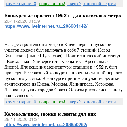
комментарии: 0
понравилось!
вверх^
к полной версии
Конкурсные проекты 1952 г. для киевского метро
26-11-2020 01:39
https://www.liveinternet.ru...206981142/
На заре строительства метро в Киеве первый пусковой
участок должен был включать в себя 7 станций (Завод
Большевик (ныне Шулявская) - Политехнический институт
- Вокзальная - Университет - Крещатик - Арсенальная -
Днепр). Для решения архитектуры станций в 1952 г. был
проведен Всесоюзный конкурс на проекты станций первого
пускового участка. В конкурсе принимали участие десятки
архитекторов из Киева, Москвы, Ленинграда, Харькова,
Львова и других городов Союза. Эскизы рисовались в эпоху
наивысшего ра
комментарии: 0
понравилось!
вверх^
к полной версии
Колокольчики, звонки и ленты для них
26-11-2020 01:24
https://www.liveinternet.ru...208950262/