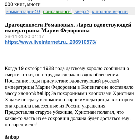
000 книг, многи
комментарии: 0
понравилось!
вверх^
к полной версии
Драгоценности Романовых. Ларец вдовствующей
императрицы Марии Федоровны
26-11-2020 01:47
https://www.liveinternet.ru...206910573/
Когда 19 октября 1928 года датскому королю сообщили о
смерти тетки, он с трудом сдержал вздох облегчения.
Последние годы присутствие вдовствующей русской
императрицы Марии Федоровны в Копенгагене доставляло
массу хлопот&hellip; За похоронными хлопотами Христиан
Х даже не сразу вспомнил о ларце императрицы, в котором
она хранила вывезенные из России украшения.
Предоставляя старухе убежище, Христиан полагал, что
какая-то часть из ее сокровищ должна будет достаться ему,
но ларец исчез!
&nbsp