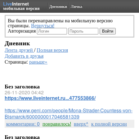
Live
Internet
Дневники
Личка
мобильная версия
Вы были перенаправлены на мобильную версию
страницы.
Вернуться!
Авторизация
Дневник
Лента друзей
/
Полная версия
Добавить в друзья
Страницы:
раньше»
Без заголовка
26-11-2020 04:42
https://www.liveinternet.ru...477553866/
https://www.geni.com/people/Mona-Strader-Countess-von-
Bismarck/6000000017046581339
комментарии: 0
понравилось!
вверх^
к полной версии
Без заголовка