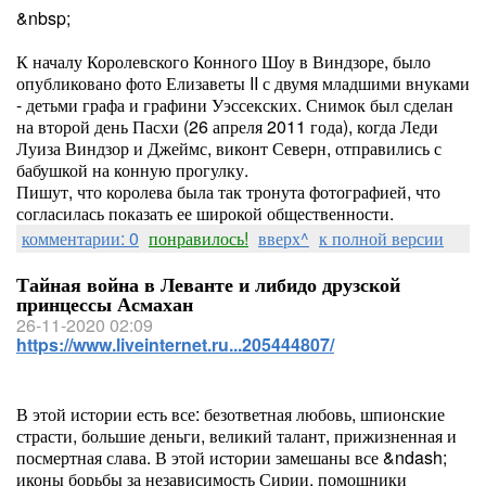
&nbsp;
К началу Королевского Конного Шоу в Виндзоре, было
опубликовано фото Елизаветы II с двумя младшими внуками
- детьми графа и графини Уэссекских. Снимок был сделан
на второй день Пасхи (26 апреля 2011 года), когда Леди
Луиза Виндзор и Джеймс, виконт Северн, отправились с
бабушкой на конную прогулку.
Пишут, что королева была так тронута фотографией, что
согласилась показать ее широкой общественности.
комментарии: 0
понравилось!
вверх^
к полной версии
Тайная война в Леванте и либидо друзской
принцессы Асмахан
26-11-2020 02:09
https://www.liveinternet.ru...205444807/
В этой истории есть все: безответная любовь, шпионские
страсти, большие деньги, великий талант, прижизненная и
посмертная слава. В этой истории замешаны все &ndash;
иконы борьбы за независимость Сирии, помощники