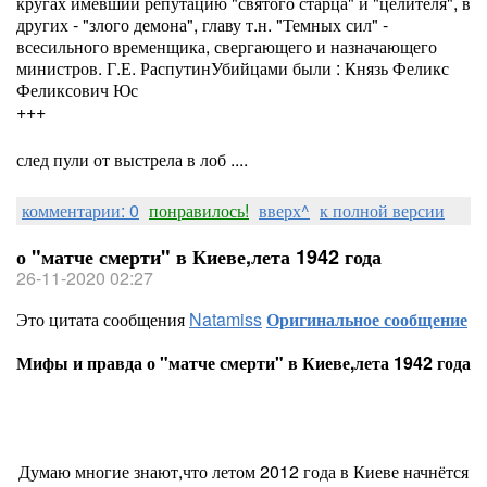
кругах имевший репутацию "святого старца" и "целителя", в
других - "злого демона", главу т.н. "Темных сил" -
всесильного временщика, свергающего и назначающего
министров. Г.Е. РаспутинУбийцами были : Князь Феликс
Феликсович Юс
+++
след пули от выстрела в лоб ....
комментарии: 0
понравилось!
вверх^
к полной версии
о "матче смерти" в Киеве,лета 1942 года
26-11-2020 02:27
Это цитата сообщения
Natamiss
Оригинальное сообщение
Мифы и правда о "матче смерти" в Киеве,лета 1942 года
Думаю многие знают,что летом 2012 года в Киеве начнётся