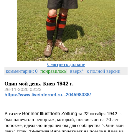
Смотреть дальше
комментарии: 0
понравилось!
вверх^
к полной версии
Один мой день. Киев 1942 г.
26-11-2020 02:23
https://www.liveinternet.ru...204598338/
В газете Berliner Illustrierte Zeitung за 22 октября 1942 г.
был напечатан репортаж, который, появись он на 70 лет
попозже, идеально подошел бы для сообщества "Один мой
день".Итак, 19-летняя Инге приезжает на поезде в Киев из