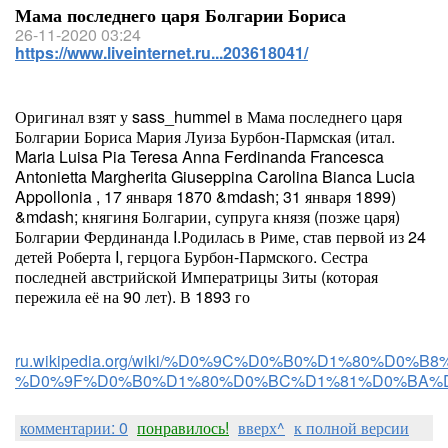
Мама последнего царя Болгарии Бориса
26-11-2020 03:24
https://www.liveinternet.ru...203618041/
Оригинал взят у sass_hummel в Мама последнего царя
Болгарии Бориса Мария Луиза Бурбон-Пармская (итал.
Maria Luisa Pia Teresa Anna Ferdinanda Francesca
Antonietta Margherita Giuseppina Carolina Bianca Lucia
Appollonia , 17 января 1870 &mdash; 31 января 1899)
&mdash; княгиня Болгарии, супруга князя (позже царя)
Болгарии Фердинанда I.Родилась в Риме, став первой из 24
детей Роберта I, герцога Бурбон-Пармского. Сестра
последней австрийской Императрицы Зиты (которая
пережила её на 90 лет). В 1893 го
ru.wikipedia.org/wiki/%D0%9C%D0%B0%D1%80%
%D0%9F%D0%B0%D1%80%D0%BC%D1%81%D0%BA%
комментарии: 0
понравилось!
вверх^
к полной версии