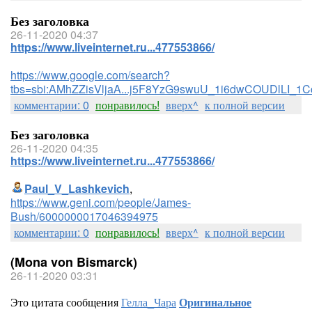
Без заголовка
26-11-2020 04:37
https://www.liveinternet.ru...477553866/
https://www.google.com/search?
tbs=sbi:AMhZZisVljaA...j5F8YzG9swuU_1i6dwCOUDlLI_1
комментарии: 0
понравилось!
вверх^
к полной версии
Без заголовка
26-11-2020 04:35
https://www.liveinternet.ru...477553866/
Paul_V_Lashkevich
,
https://www.geni.com/people/James-
Bush/6000000017046394975
комментарии: 0
понравилось!
вверх^
к полной версии
(Mona von Bismarck)
26-11-2020 03:31
Это цитата сообщения
Гелла_Чара
Оригинальное