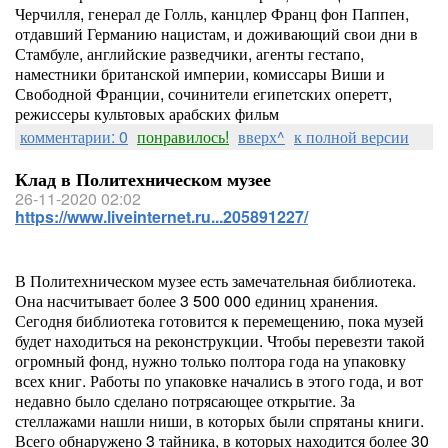
Черчилля, генерал де Голль, канцлер Франц фон Паппен,
отдавший Германию нацистам, и доживающий свои дни в
Стамбуле, английские разведчики, агенты гестапо,
наместники британской империи, комиссары Виши и
Свободной Франции, сочинители египетских оперетт,
режиссеры культовых арабских фильм
комментарии: 0
понравилось!
вверх^
к полной версии
Клад в Политехническом музее
26-11-2020 02:02
https://www.liveinternet.ru...205891227/
В Политехническом музее есть замечательная библиотека.
Она насчитывает более 3 500 000 единиц хранения.
Сегодня библиотека готовится к перемещению, пока музей
будет находиться на реконструкции. Чтобы перевезти такой
огромный фонд, нужно только полтора года на упаковку
всех книг. Работы по упаковке начались в этого года, и вот
недавно было сделано потрясающее открытие. За
стеллажами нашли ниши, в которых были спрятаны книги.
Всего обнаружено 3 тайника, в которых находится более 30