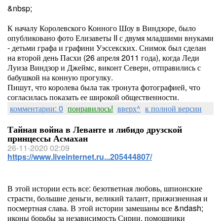
&nbsp;
К началу Королевского Конного Шоу в Виндзоре, было
опубликовано фото Елизаветы II с двумя младшими внуками
- детьми графа и графини Уэссекских. Снимок был сделан
на второй день Пасхи (26 апреля 2011 года), когда Леди
Луиза Виндзор и Джеймс, виконт Северн, отправились с
бабушкой на конную прогулку.
Пишут, что королева была так тронута фотографией, что
согласилась показать ее широкой общественности.
комментарии: 0
понравилось!
вверх^
к полной версии
Тайная война в Леванте и либидо друзской
принцессы Асмахан
26-11-2020 02:09
https://www.liveinternet.ru...205444807/
В этой истории есть все: безответная любовь, шпионские
страсти, большие деньги, великий талант, прижизненная и
посмертная слава. В этой истории замешаны все &ndash;
иконы борьбы за независимость Сирии, помощники