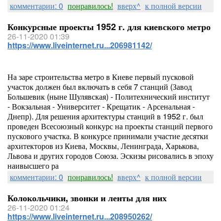
комментарии: 0
понравилось!
вверх^
к полной версии
Конкурсные проекты 1952 г. для киевского метро
26-11-2020 01:39
https://www.liveinternet.ru...206981142/
На заре строительства метро в Киеве первый пусковой
участок должен был включать в себя 7 станций (Завод
Большевик (ныне Шулявская) - Политехнический институт
- Вокзальная - Университет - Крещатик - Арсенальная -
Днепр). Для решения архитектуры станций в 1952 г. был
проведен Всесоюзный конкурс на проекты станций первого
пускового участка. В конкурсе принимали участие десятки
архитекторов из Киева, Москвы, Ленинграда, Харькова,
Львова и других городов Союза. Эскизы рисовались в эпоху
наивысшего ра
комментарии: 0
понравилось!
вверх^
к полной версии
Колокольчики, звонки и ленты для них
26-11-2020 01:24
https://www.liveinternet.ru...208950262/