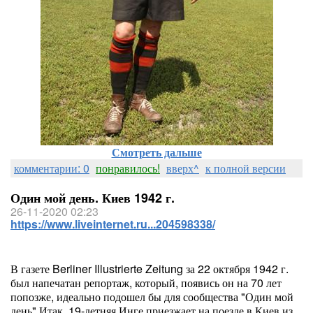
Смотреть дальше
комментарии: 0
понравилось!
вверх^
к полной версии
Один мой день. Киев 1942 г.
26-11-2020 02:23
https://www.liveinternet.ru...204598338/
В газете Berliner Illustrierte Zeitung за 22 октября 1942 г.
был напечатан репортаж, который, появись он на 70 лет
попозже, идеально подошел бы для сообщества "Один мой
день".Итак, 19-летняя Инге приезжает на поезде в Киев из