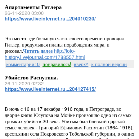
Апартаменты Гитлера
26-11-2020 03:00
https://www.liveinternet.ru...204010230/
Это место, где большую часть своего времени проводил
Гитлер, продумывая планы порабощения мира, и
рисовал.
Читать далее
http://foto-
history.livejournal.com/1788557.html
комментарии: 0
понравилось!
вверх^
к полной версии
Убийство Распутина.
26-11-2020 02:32
https://www.liveinternet.ru...204127415/
В ночь с 16 на 17 декабря 1916 года, в Петрограде, во
дворце князя Юсупова на Мойке произошло одно из самых
громких убийств 20 века. Убитым был близкий царской
семье человек - Григорий Ефимович Распутин (1864-1916),
крестьянин села Покровского Тобольской губернии, в одних