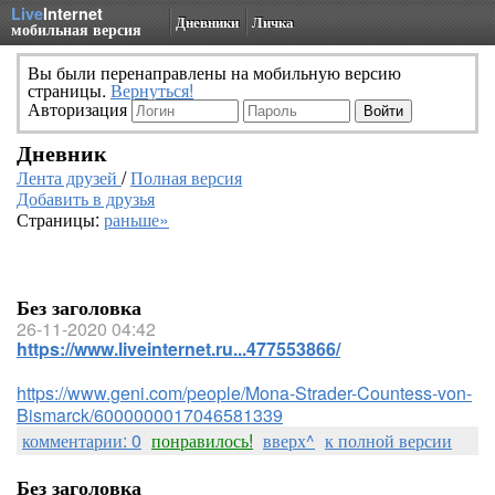
Live
Internet
Дневники
Личка
мобильная версия
Вы были перенаправлены на мобильную версию
страницы.
Вернуться!
Авторизация
Дневник
Лента друзей
/
Полная версия
Добавить в друзья
Страницы:
раньше»
Без заголовка
26-11-2020 04:42
https://www.liveinternet.ru...477553866/
https://www.geni.com/people/Mona-Strader-Countess-von-
Bismarck/6000000017046581339
комментарии: 0
понравилось!
вверх^
к полной версии
Без заголовка