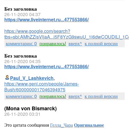
Без заголовка
26-11-2020 04:37
https://www.liveinternet.ru...477553866/
https://www.google.com/search?
tbs=sbi:AMhZZisVljaA...j5F8YzG9swuU_1i6dwCOUDlLI_1
комментарии: 0
понравилось!
вверх^
к полной версии
Без заголовка
26-11-2020 04:35
https://www.liveinternet.ru...477553866/
Paul_V_Lashkevich
,
https://www.geni.com/people/James-
Bush/6000000017046394975
комментарии: 0
понравилось!
вверх^
к полной версии
(Mona von Bismarck)
26-11-2020 03:31
Это цитата сообщения
Гелла_Чара
Оригинальное