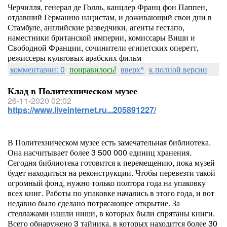
Черчилля, генерал де Голль, канцлер Франц фон Паппен,
отдавший Германию нацистам, и доживающий свои дни в
Стамбуле, английские разведчики, агенты гестапо,
наместники британской империи, комиссары Виши и
Свободной Франции, сочинители египетских оперетт,
режиссеры культовых арабских фильм
комментарии: 0
понравилось!
вверх^
к полной версии
Клад в Политехническом музее
26-11-2020 02:02
https://www.liveinternet.ru...205891227/
В Политехническом музее есть замечательная библиотека.
Она насчитывает более 3 500 000 единиц хранения.
Сегодня библиотека готовится к перемещению, пока музей
будет находиться на реконструкции. Чтобы перевезти такой
огромный фонд, нужно только полтора года на упаковку
всех книг. Работы по упаковке начались в этого года, и вот
недавно было сделано потрясающее открытие. За
стеллажами нашли ниши, в которых были спрятаны книги.
Всего обнаружено 3 тайника, в которых находится более 30