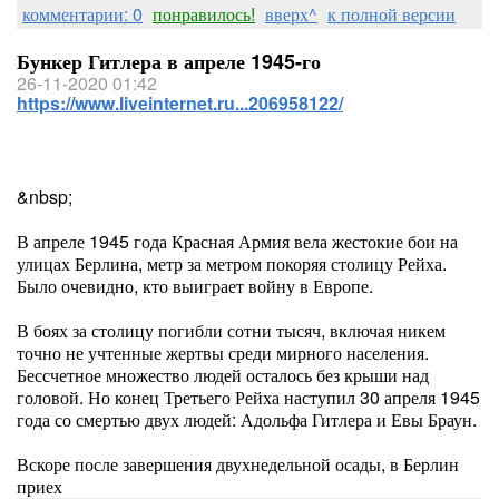
комментарии: 0
понравилось!
вверх^
к полной версии
Бункер Гитлера в апреле 1945-го
26-11-2020 01:42
https://www.liveinternet.ru...206958122/
&nbsp;
В апреле 1945 года Красная Армия вела жестокие бои на
улицах Берлина, метр за метром покоряя столицу Рейха.
Было очевидно, кто выиграет войну в Европе.
В боях за столицу погибли сотни тысяч, включая никем
точно не учтенные жертвы среди мирного населения.
Бессчетное множество людей осталось без крыши над
головой. Но конец Третьего Рейха наступил 30 апреля 1945
года со смертью двух людей: Адольфа Гитлера и Евы Браун.
Вскоре после завершения двухнедельной осады, в Берлин
приех