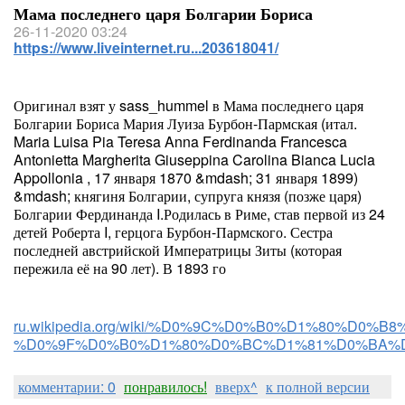
Мама последнего царя Болгарии Бориса
26-11-2020 03:24
https://www.liveinternet.ru...203618041/
Оригинал взят у sass_hummel в Мама последнего царя
Болгарии Бориса Мария Луиза Бурбон-Пармская (итал.
Maria Luisa Pia Teresa Anna Ferdinanda Francesca
Antonietta Margherita Giuseppina Carolina Bianca Lucia
Appollonia , 17 января 1870 &mdash; 31 января 1899)
&mdash; княгиня Болгарии, супруга князя (позже царя)
Болгарии Фердинанда I.Родилась в Риме, став первой из 24
детей Роберта I, герцога Бурбон-Пармского. Сестра
последней австрийской Императрицы Зиты (которая
пережила её на 90 лет). В 1893 го
ru.wikipedia.org/wiki/%D0%9C%D0%B0%D1%80%
%D0%9F%D0%B0%D1%80%D0%BC%D1%81%D0%BA%
комментарии: 0
понравилось!
вверх^
к полной версии