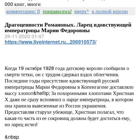
000 книг, многи
комментарии: 0
понравилось!
вверх^
к полной версии
Драгоценности Романовых. Ларец вдовствующей
императрицы Марии Федоровны
26-11-2020 01:47
https://www.liveinternet.ru...206910573/
Когда 19 октября 1928 года датскому королю сообщили о
смерти тетки, он с трудом сдержал вздох облегчения.
Последние годы присутствие вдовствующей русской
императрицы Марии Федоровны в Копенгагене доставляло
массу хлопот&hellip; За похоронными хлопотами Христиан
Х даже не сразу вспомнил о ларце императрицы, в котором
она хранила вывезенные из России украшения.
Предоставляя старухе убежище, Христиан полагал, что
какая-то часть из ее сокровищ должна будет достаться ему,
но ларец исчез!
&nbsp