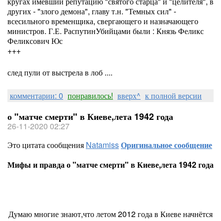
кругах имевший репутацию "святого старца" и "целителя", в
других - "злого демона", главу т.н. "Темных сил" -
всесильного временщика, свергающего и назначающего
министров. Г.Е. РаспутинУбийцами были : Князь Феликс
Феликсович Юс
+++
след пули от выстрела в лоб ....
комментарии: 0
понравилось!
вверх^
к полной версии
о "матче смерти" в Киеве,лета 1942 года
26-11-2020 02:27
Это цитата сообщения
Natamiss
Оригинальное сообщение
Мифы и правда о "матче смерти" в Киеве,лета 1942 года
Думаю многие знают,что летом 2012 года в Киеве начнётся