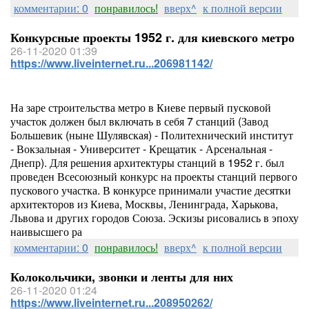
комментарии: 0
понравилось!
вверх^
к полной версии
Конкурсные проекты 1952 г. для киевского метро
26-11-2020 01:39
https://www.liveinternet.ru...206981142/
На заре строительства метро в Киеве первый пусковой
участок должен был включать в себя 7 станций (Завод
Большевик (ныне Шулявская) - Политехнический институт
- Вокзальная - Университет - Крещатик - Арсенальная -
Днепр). Для решения архитектуры станций в 1952 г. был
проведен Всесоюзный конкурс на проекты станций первого
пускового участка. В конкурсе принимали участие десятки
архитекторов из Киева, Москвы, Ленинграда, Харькова,
Львова и других городов Союза. Эскизы рисовались в эпоху
наивысшего ра
комментарии: 0
понравилось!
вверх^
к полной версии
Колокольчики, звонки и ленты для них
26-11-2020 01:24
https://www.liveinternet.ru...208950262/