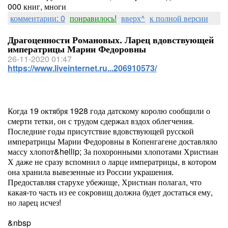
000 книг, многи
комментарии: 0
понравилось!
вверх^
к полной версии
Драгоценности Романовых. Ларец вдовствующей
императрицы Марии Федоровны
26-11-2020 01:47
https://www.liveinternet.ru...206910573/
Когда 19 октября 1928 года датскому королю сообщили о
смерти тетки, он с трудом сдержал вздох облегчения.
Последние годы присутствие вдовствующей русской
императрицы Марии Федоровны в Копенгагене доставляло
массу хлопот&hellip; За похоронными хлопотами Христиан
Х даже не сразу вспомнил о ларце императрицы, в котором
она хранила вывезенные из России украшения.
Предоставляя старухе убежище, Христиан полагал, что
какая-то часть из ее сокровищ должна будет достаться ему,
но ларец исчез!
&nbsp