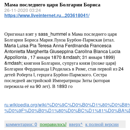
Мама последнего царя Болгарии Бориса
26-11-2020 03:24
https://www.liveinternet.ru...203618041/
Оригинал взят у sass_hummel в Мама последнего царя
Болгарии Бориса Мария Луиза Бурбон-Пармская (итал.
Maria Luisa Pia Teresa Anna Ferdinanda Francesca
Antonietta Margherita Giuseppina Carolina Bianca Lucia
Appollonia , 17 января 1870 &mdash; 31 января 1899)
&mdash; княгиня Болгарии, супруга князя (позже царя)
Болгарии Фердинанда I.Родилась в Риме, став первой из 24
детей Роберта I, герцога Бурбон-Пармского. Сестра
последней австрийской Императрицы Зиты (которая
пережила её на 90 лет). В 1893 го
ru.wikipedia.org/wiki/%D0%9C%D0%B0%D1%80%
%D0%9F%D0%B0%D1%80%D0%BC%D1%81%D0%BA%
комментарии: 0
понравилось!
вверх^
к полной версии