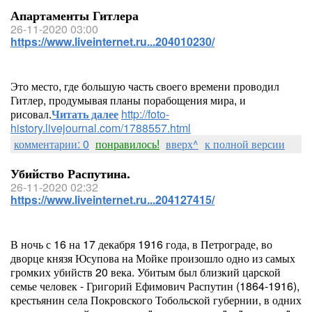
Апартаменты Гитлера
26-11-2020 03:00
https://www.liveinternet.ru...204010230/
Это место, где большую часть своего времени проводил
Гитлер, продумывая планы порабощения мира, и
рисовал.
Читать далее
http://foto-
history.livejournal.com/1788557.html
комментарии: 0
понравилось!
вверх^
к полной версии
Убийство Распутина.
26-11-2020 02:32
https://www.liveinternet.ru...204127415/
В ночь с 16 на 17 декабря 1916 года, в Петрограде, во
дворце князя Юсупова на Мойке произошло одно из самых
громких убийств 20 века. Убитым был близкий царской
семье человек - Григорий Ефимович Распутин (1864-1916),
крестьянин села Покровского Тобольской губернии, в одних