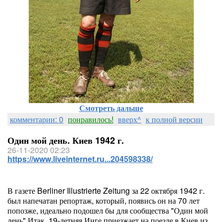
Смотреть дальше
комментарии: 0
понравилось!
вверх^
к полной версии
Один мой день. Киев 1942 г.
26-11-2020 02:23
https://www.liveinternet.ru...204598338/
В газете Berliner Illustrierte Zeitung за 22 октября 1942 г.
был напечатан репортаж, который, появись он на 70 лет
попозже, идеально подошел бы для сообщества "Один мой
день".Итак, 19-летняя Инге приезжает на поезде в Киев из