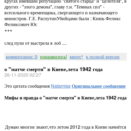
кругах имевший репутацию "святого старца" и "целителя", в
других - "злого демона", главу т.н. "Темных сил" -
всесильного временщика, свергающего и назначающего
министров. Г.Е. РаспутинУбийцами были : Князь Феликс
Феликсович Юс
+++
след пули от выстрела в лоб ....
комментарии: 0
понравилось!
вверх^
к полной версии
о "матче смерти" в Киеве,лета 1942 года
26-11-2020 02:27
Это цитата сообщения
Natamiss
Оригинальное сообщение
Мифы и правда о "матче смерти" в Киеве,лета 1942 года
Думаю многие знают,что летом 2012 года в Киеве начнётся