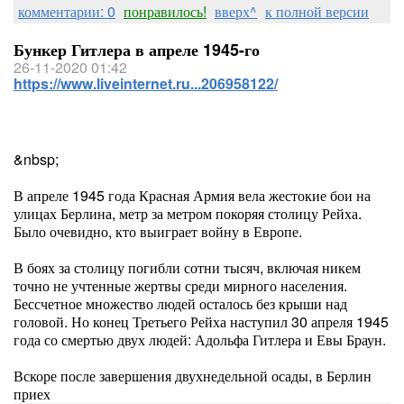
комментарии: 0
понравилось!
вверх^
к полной версии
Бункер Гитлера в апреле 1945-го
26-11-2020 01:42
https://www.liveinternet.ru...206958122/
&nbsp;
В апреле 1945 года Красная Армия вела жестокие бои на
улицах Берлина, метр за метром покоряя столицу Рейха.
Было очевидно, кто выиграет войну в Европе.
В боях за столицу погибли сотни тысяч, включая никем
точно не учтенные жертвы среди мирного населения.
Бессчетное множество людей осталось без крыши над
головой. Но конец Третьего Рейха наступил 30 апреля 1945
года со смертью двух людей: Адольфа Гитлера и Евы Браун.
Вскоре после завершения двухнедельной осады, в Берлин
приех