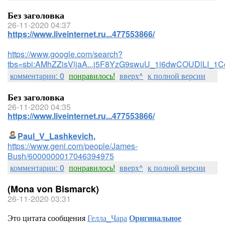
Без заголовка
26-11-2020 04:37
https://www.liveinternet.ru...477553866/
https://www.google.com/search?
tbs=sbi:AMhZZisVljaA...j5F8YzG9swuU_1i6dwCOUDlLI_1
комментарии: 0
понравилось!
вверх^
к полной версии
Без заголовка
26-11-2020 04:35
https://www.liveinternet.ru...477553866/
Paul_V_Lashkevich
,
https://www.geni.com/people/James-
Bush/6000000017046394975
комментарии: 0
понравилось!
вверх^
к полной версии
(Mona von Bismarck)
26-11-2020 03:31
Это цитата сообщения
Гелла_Чара
Оригинальное