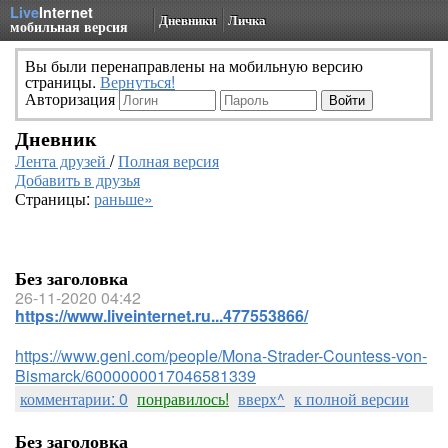
Live
Internet
Дневники
Личка
мобильная версия
Вы были перенаправлены на мобильную версию
страницы.
Вернуться!
Авторизация
Дневник
Лента друзей
/
Полная версия
Добавить в друзья
Страницы:
раньше»
Без заголовка
26-11-2020 04:42
https://www.liveinternet.ru...477553866/
https://www.geni.com/people/Mona-Strader-Countess-von-
Bismarck/6000000017046581339
комментарии: 0
понравилось!
вверх^
к полной версии
Без заголовка