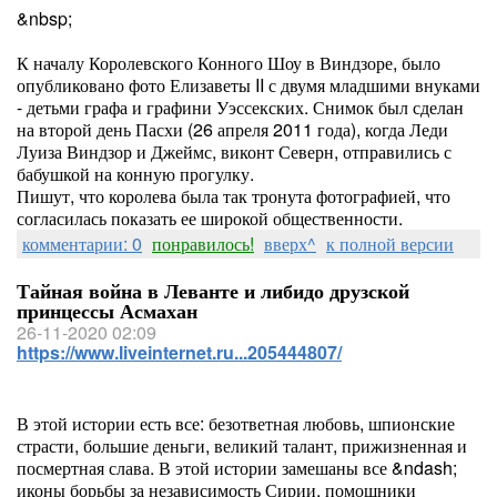
&nbsp;
К началу Королевского Конного Шоу в Виндзоре, было
опубликовано фото Елизаветы II с двумя младшими внуками
- детьми графа и графини Уэссекских. Снимок был сделан
на второй день Пасхи (26 апреля 2011 года), когда Леди
Луиза Виндзор и Джеймс, виконт Северн, отправились с
бабушкой на конную прогулку.
Пишут, что королева была так тронута фотографией, что
согласилась показать ее широкой общественности.
комментарии: 0
понравилось!
вверх^
к полной версии
Тайная война в Леванте и либидо друзской
принцессы Асмахан
26-11-2020 02:09
https://www.liveinternet.ru...205444807/
В этой истории есть все: безответная любовь, шпионские
страсти, большие деньги, великий талант, прижизненная и
посмертная слава. В этой истории замешаны все &ndash;
иконы борьбы за независимость Сирии, помощники