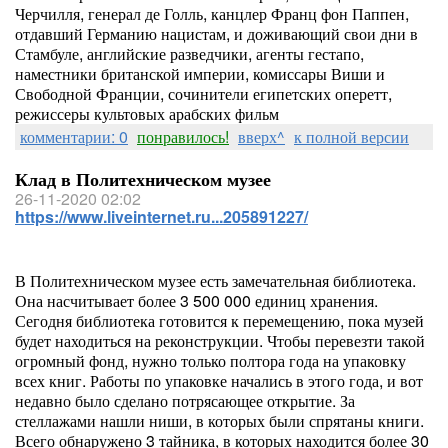
Черчилля, генерал де Голль, канцлер Франц фон Паппен,
отдавший Германию нацистам, и доживающий свои дни в
Стамбуле, английские разведчики, агенты гестапо,
наместники британской империи, комиссары Виши и
Свободной Франции, сочинители египетских оперетт,
режиссеры культовых арабских фильм
комментарии: 0
понравилось!
вверх^
к полной версии
Клад в Политехническом музее
26-11-2020 02:02
https://www.liveinternet.ru...205891227/
В Политехническом музее есть замечательная библиотека.
Она насчитывает более 3 500 000 единиц хранения.
Сегодня библиотека готовится к перемещению, пока музей
будет находиться на реконструкции. Чтобы перевезти такой
огромный фонд, нужно только полтора года на упаковку
всех книг. Работы по упаковке начались в этого года, и вот
недавно было сделано потрясающее открытие. За
стеллажами нашли ниши, в которых были спрятаны книги.
Всего обнаружено 3 тайника, в которых находится более 30