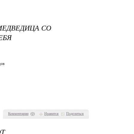
 МЕДВЕДИЦА СО
ЕБЯ
дов
Комментарии
(
0
)
Нравится
Поделиться
ЮТ