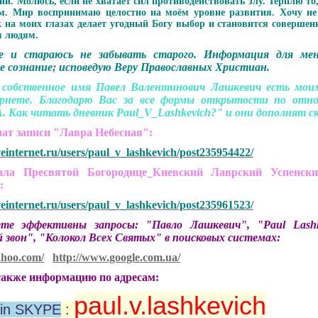
и. Молюсь, если не хватает сил противодействовать злу. Терплю то
. Мир воспринимаю целостно на моём уровне развития. Хочу не п
 на моих глазах делает угодный Богу выбор и становится совершен
м людям.
е и стараюсь не забывать старого.
Информация для мен
е сознание; исповедую Веру Православных Христиан.
 собственное имя Павел Валентинович Лашкевич есть мо
рнете. Благодарю Вас за все формы открытости по отно
. Как читать дневник Paul_V_Lashkevich?" и они дополнят ск
чат записи "Лавра Небесная":
veinternet.ru/users/paul_v_lashkevich/post235954422/
 Пресвятой Богородице_Киевский Лаврский Успенски
":
veinternet.ru/users/paul_v_lashkevich/post235961523/
 эффективны запросы: "Павло Лашкевич", "Paul Lashkev
 звон", "Колокол Всех Святых" в поисковых системах:
ahoo.com/
http://www.google.com.ua/
акже информацию по адресам:
paul.v.lashkevich
in SKYPE
: