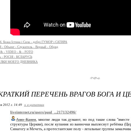
 Божа Істина і Сила - добрі ГУМОР і САТИРА
- Объект - Служитель - Верный - Обряд
 & - VIDEO - & - FOTO
 - РОСІЯ - БЄЛАРУСЬ
ЫЛКИ МОЕГО ДНЕВНИКА
КРАТКИЙ ПЕРЕЧЕНЬ ВРАГОВ БОГА И Ц
я 2012 г. 14:49
+ в цитатник
liveinternet.ru/users/paul_...217132496/
Азиз_Каюм
, многие люди так думают, но под такие слова "вмест
структуры Церкви), после купания из ванночки выплеснут ребёнка (Це
Синагогу и Мечеть, а протестантские полу - легальные группы замалчив