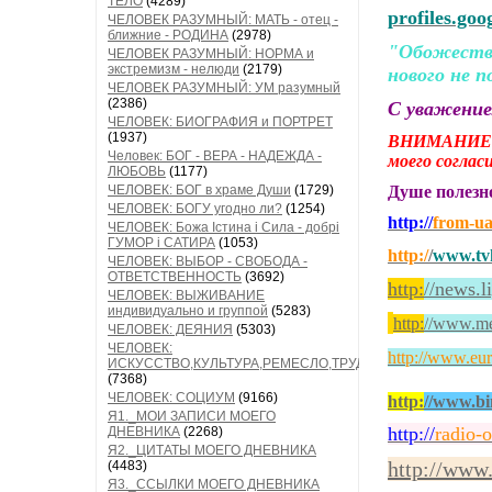
ТЕЛО
(4289)
profiles.go
ЧЕЛОВЕК РАЗУМНЫЙ: МАТЬ - отец -
ближние - РОДИНА
(2978)
"Обожествл
ЧЕЛОВЕК РАЗУМНЫЙ: НОРМА и
экстремизм - нелюди
(2179)
нового не п
ЧЕЛОВЕК РАЗУМНЫЙ: УМ разумный
(2386)
С уважени
ЧЕЛОВЕК: БИОГРАФИЯ и ПОРТРЕТ
(1937)
ВНИМАНИЕ!
Человек: БОГ - ВЕРА - НАДЕЖДА -
моего согла
ЛЮБОВЬ
(1177)
ЧЕЛОВЕК: БОГ в храме Души
(1729)
Душе полез
ЧЕЛОВЕК: БОГУ угодно ли?
(1254)
http://
from-u
ЧЕЛОВЕК: Божа Істина і Сила - добрі
ГУМОР і САТИРА
(1053)
http:/
/
www.tvk
ЧЕЛОВЕК: ВЫБОР - СВОБОДА -
ОТВЕТСТВЕННОСТЬ
(3692)
http:
//news.l
ЧЕЛОВЕК: ВЫЖИВАНИЕ
индивидуально и группой
(5283)
http:
/
/www.med
ЧЕЛОВЕК: ДЕЯНИЯ
(5303)
ЧЕЛОВЕК:
http://www.eur
ИСКУССТВО,КУЛЬТУРА,РЕМЕСЛО,ТРУД
(7368)
ЧЕЛОВЕК: СОЦИУМ
(9166)
http:
//www.bi
Я1._МОИ ЗАПИСИ МОЕГО
http://
radio-
ДНЕВНИКА
(2268)
Я2._ЦИТАТЫ МОЕГО ДНЕВНИКА
http://www
(4483)
Я3._ССЫЛКИ МОЕГО ДНЕВНИКА