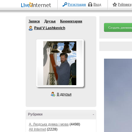
Регистрация
Вход
Рейтинги
Записи
Друзья
Комментарии
Создать дневник
Paul V Lashkevich
В друзья
Рубрики
-
A. Людська думка і мова
(4498)
All Internet
(2228)