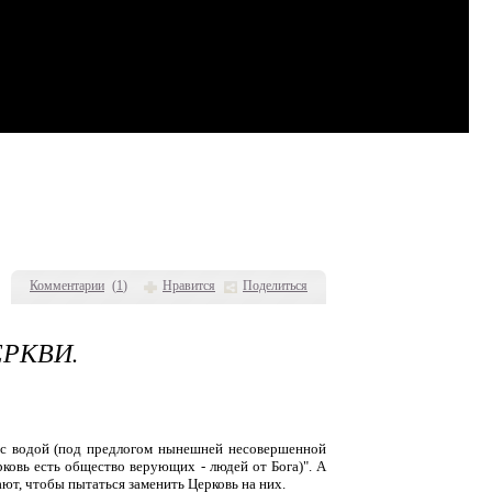
Комментарии
(
1
)
Нравится
Поделиться
ЕРКВИ.
е с водой (под предлогом нынешней несовершенной
рковь есть общество верующих - людей от Бога)". А
ают, чтобы пытаться заменить Церковь на них.