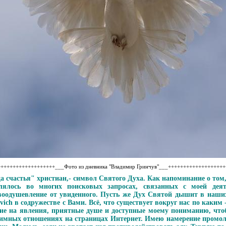
++++++++++++++++++___Фото из дневника "Владимир Гринчув"___++++++++++++++++++
ца счастья" христиан,- символ Святого Духа. Как напоминание о том
лялось во многих поисковых запросах, связанных с моей дея
оодушевление от увиденного. Пусть же Дух Святой дышит в наших
vich в содружестве с Вами. Всё, что существует вокруг нас по каким
ие на явления, приятные душе и доступные моему пониманию, чтоб
имных отношениях на страницах Интернет. Имею намерение промол