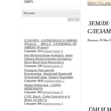
(3667)
http://rs.s
Музыка
-
Все (19)
ЗЕМЛЯ:
СЛЕЗАМ
Вторник, 08 Мая 2
CLOCHES - CATHEDRALE D'AMIENS
(France) __ BELLS - CATHEDRAL OF
AMIENS (France)
Слушали: 154
Комментарии: 0
Hor-Moskovskogo-Kafedral_nogo-
Sobora-Neporochnogo-Zachatiya-
Devy-Marii-Svet-Nevechern
Слушали: 138
Комментарии: 0
Похвала Пресвятой
Богородице_Киевский Лаврский
Успенский звон_Павел Лашкевич
Слушали: 4632
Комментарии: 1
Лавра Небесная - LAVRA
NEBESNAYA
Слушали: 303
Комментарии: 0
C.P.E. Bach - Cello Concerto in A
Major ля 430 Гц
Слушали: 936
Комментарии: 0
ГАИ И 