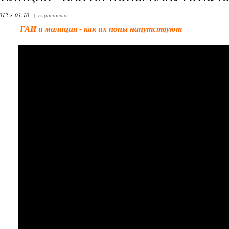
012 г. 03:10
+ в цитатник
ГАИ и милиция - как их попы напутствуют