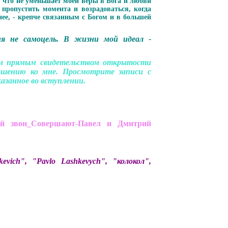
, что не уменьшает моей веры в Бога и любви
ропустить момента и возрадоваться, когда
нее, - крепче связанным с Богом и в большей
я не самоцель. В жизни мой идеал -
им прямым свидетельством открытости
шению ко мне. Просмотрите записи с
азанное во вступлении.
й звон_Совершают-Павел и Дмитрий
ich", "Pavlo Lashkevych", "колокол",