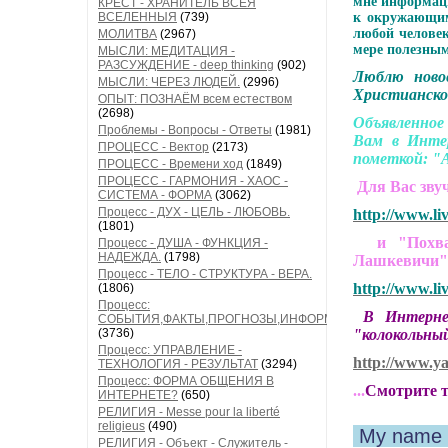
мне информаци
КРЕСТ - ХРАНИТЕЛЬ ВСЕЯ
ВСЕЛЕННЫЯ
(739)
к окружающим
любой человек
МОЛИТВА
(2967)
мере полезны
МЫСЛИ: МЕДИТАЦИЯ -
РАЗСУЖДЕНИЕ - deep thinking
(902)
Люблю ново
МЫСЛИ: ЧЕРЕЗ ЛЮДЕЙ.
(2996)
Христианско
ОПЫТ: ПОЗНАЁМ всем естеством
(2698)
Объявленное
Проблемы - Вопросы - Ответы
(1981)
Вам в Инте
ПРОЦЕСС - Вектор
(2173)
пометкой: "А
ПРОЦЕСС - Времени ход
(1849)
ПРОЦЕСС - ГАРМОНИЯ - ХАОС -
Для Вас зву
СИСТЕМА - ФОРМА
(3062)
Процесс - ДУХ - ЦЕЛЬ - ЛЮБОВЬ.
http://www.li
(1801)
и "Похвала
Процесс - ДУША - ФУНКЦИЯ -
НАДЕЖДА.
(1798)
Лашкевичи
Процесс - ТЕЛО - СТРУКТУРА - ВЕРА.
http://www.li
(1806)
Процесс:
В Интернете
СОБЫТИЯ,ФАКТЫ,ПРОГНОЗЫ,ИНФОРМАЦИЯ
(3736)
"колокольный
Процесс: УПРАВЛЕНИЕ -
http://www.y
ТЕХНОЛОГИЯ - РЕЗУЛЬТАТ
(3294)
Процесс: ФОРМА ОБЩЕНИЯ В
...
Смотрите т
ИНТЕРНЕТЕ?
(650)
РЕЛИГИЯ - Messe pour la liberté
religieus
(490)
My name 
РЕЛИГИЯ - Объект - Служитель -