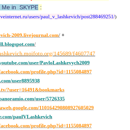
h Me in SKYPE
:
veinternet.ru/users/paul_v_lashkevich/post288469251/
)
evich-2009.livejournal.com
/
+
ell.blogspot.com
/
ashkevich.moifoto.org/145689/f4607747
outube.com/user/PavloLashkevych2009
acebook.com/profile.php?id=1155084897
.com/user8895938
a.tv/?user=16491&bookmarks
anoramio.com/user/5726335
saweb.google.com/110164290808927605029
er.com/paulVLashkevich
acebook.com/profile.php?id=1155084897