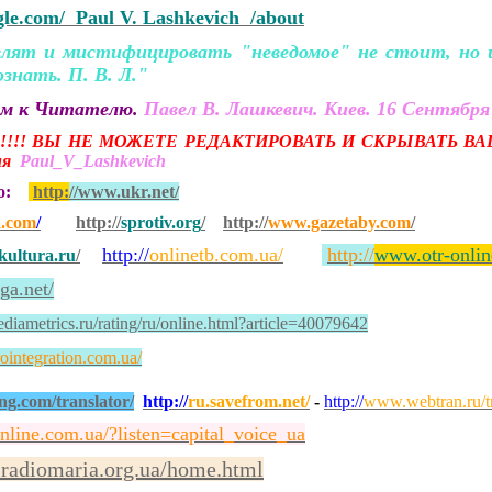
ogle.com/ Paul V. Lashkevich /about
ят и мистифицировать "неведомое" не стоит, но и 
ознать. П. В. Л."
ем к Читателю.
Павел В. Лашкевич. Киев. 16 Сентября 
!!! ВЫ НЕ МОЖЕТЕ РЕДАКТИРОВАТЬ И СКРЫВАТЬ ВА
сия
Paul_V_Lashkevich
но:
http:
//www.ukr.net/
a.com
/
http://
sprotiv.org
/
http://
www.gazetaby.com
/
http://
onlinetb.com.ua/
http://
www.otr-onlin
ultura.ru
/
iga.net/
iametrics.ru/rating/ru/online.html?article=40079642
ointegration.com.ua/
ng.com/translator/
http://
ru.savefrom.net/
-
http://
www.webtran.ru/tr
online.com.ua/?listen=capital_voice_ua
.radiomaria.org.ua/home.html