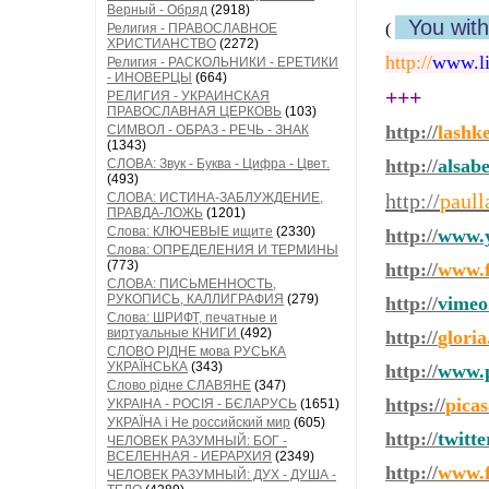
Верный - Обряд
(2918)
You wit
(
Религия - ПРАВОСЛАВНОЕ
ХРИСТИАНСТВО
(2272)
http://
www.li
Религия - РАСКОЛЬНИКИ - ЕРЕТИКИ
- ИНОВЕРЦЫ
(664)
+++
РЕЛИГИЯ - УКРАИНСКАЯ
ПРАВОСЛАВНАЯ ЦЕРКОВЬ
(103)
http://
lashk
СИМВОЛ - ОБРАЗ - РЕЧЬ - ЗНАК
(1343)
http://
alsab
СЛОВА: Звук - Буква - Цифра - Цвет.
(493)
http://
paull
СЛОВА: ИСТИНА-ЗАБЛУЖДЕНИЕ,
ПРАВДА-ЛОЖЬ
(1201)
Слова: КЛЮЧЕВЫЕ ищите
(2330)
http://
www.y
Слова: ОПРЕДЕЛЕНИЯ И ТЕРМИНЫ
(773)
http://
www.f
СЛОВА: ПИСЬМЕННОСТЬ,
РУКОПИСЬ, КАЛЛИГРАФИЯ
(279)
http://
vimeo
Слова: ШРИФТ, печатные и
виртуальные КНИГИ
(492)
http://
glori
СЛОВО РІДНЕ мова РУСЬКА
УКРАЇНСЬКА
(343)
http://
www.p
Слово рідне СЛАВЯНЕ
(347)
https://
pica
УКРАІНА - РОСІЯ - БЄЛАРУСЬ
(1651)
УКРАЇНА і Не российский мир
(605)
http://
twitt
ЧЕЛОВЕК РАЗУМНЫЙ: БОГ -
ВСЕЛЕННАЯ - ИЕРАРХИЯ
(2349)
http://
www.f
ЧЕЛОВЕК РАЗУМНЫЙ: ДУХ - ДУША -