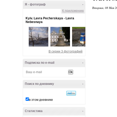
Я - фотограф
-
Вторник, 08 Мая 2
К приложению
Kyiv. Lavra Pecherskaya - Lavra
Nebesnaya
В серии 3 фотографий
Подписка по e-mail
-
Поиск по дневнику
-
в этом дневнике
Статистика
-