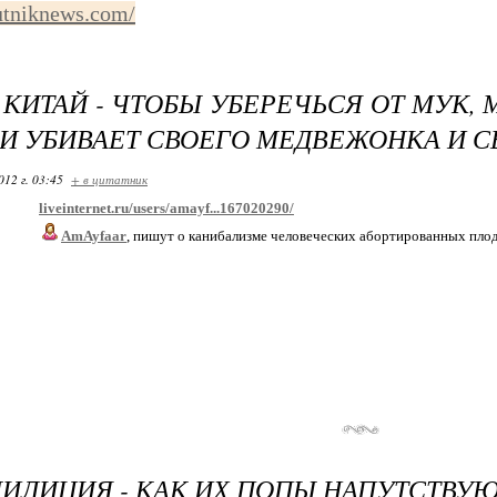
putniknews.com/
 КИТАЙ - ЧТОБЫ УБЕРЕЧЬСЯ ОТ МУК,
И УБИВАЕТ СВОЕГО МЕДВЕЖОНКА И С
012 г. 03:45
+ в цитатник
liveinternet.ru/users/amayf...167020290/
AmAyfaar
, пишут о канибализме человеческих абортированных пло
МИЛИЦИЯ - КАК ИХ ПОПЫ НАПУТСТВУ