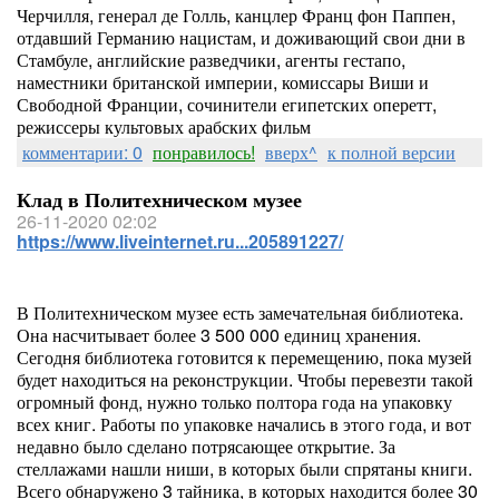
Черчилля, генерал де Голль, канцлер Франц фон Паппен,
отдавший Германию нацистам, и доживающий свои дни в
Стамбуле, английские разведчики, агенты гестапо,
наместники британской империи, комиссары Виши и
Свободной Франции, сочинители египетских оперетт,
режиссеры культовых арабских фильм
комментарии: 0
понравилось!
вверх^
к полной версии
Клад в Политехническом музее
26-11-2020 02:02
https://www.liveinternet.ru...205891227/
В Политехническом музее есть замечательная библиотека.
Она насчитывает более 3 500 000 единиц хранения.
Сегодня библиотека готовится к перемещению, пока музей
будет находиться на реконструкции. Чтобы перевезти такой
огромный фонд, нужно только полтора года на упаковку
всех книг. Работы по упаковке начались в этого года, и вот
недавно было сделано потрясающее открытие. За
стеллажами нашли ниши, в которых были спрятаны книги.
Всего обнаружено 3 тайника, в которых находится более 30