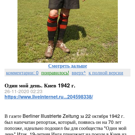
Смотреть дальше
комментарии: 0
понравилось!
вверх^
к полной версии
Один мой день. Киев 1942 г.
26-11-2020 02:23
https://www.liveinternet.ru...204598338/
В газете Berliner Illustrierte Zeitung за 22 октября 1942 г.
был напечатан репортаж, который, появись он на 70 лет
попозже, идеально подошел бы для сообщества "Один мой
день".Итак, 19-летняя Инге приезжает на поезде в Киев из