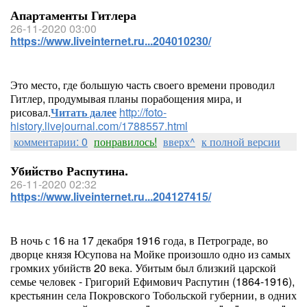
Апартаменты Гитлера
26-11-2020 03:00
https://www.liveinternet.ru...204010230/
Это место, где большую часть своего времени проводил
Гитлер, продумывая планы порабощения мира, и
рисовал.
Читать далее
http://foto-
history.livejournal.com/1788557.html
комментарии: 0
понравилось!
вверх^
к полной версии
Убийство Распутина.
26-11-2020 02:32
https://www.liveinternet.ru...204127415/
В ночь с 16 на 17 декабря 1916 года, в Петрограде, во
дворце князя Юсупова на Мойке произошло одно из самых
громких убийств 20 века. Убитым был близкий царской
семье человек - Григорий Ефимович Распутин (1864-1916),
крестьянин села Покровского Тобольской губернии, в одних