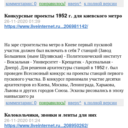
комментарии: 0
понравилось!
вверх^
к полной версии
Конкурсные проекты 1952 г. для киевского метро
26-11-2020 01:39
https://www.liveinternet.ru...206981142/
На заре строительства метро в Киеве первый пусковой
участок должен был включать в себя 7 станций (Завод
Большевик (ныне Шулявская) - Политехнический институт
- Вокзальная - Университет - Крещатик - Арсенальная -
Днепр). Для решения архитектуры станций в 1952 г. был
проведен Всесоюзный конкурс на проекты станций первого
пускового участка. В конкурсе принимали участие десятки
архитекторов из Киева, Москвы, Ленинграда, Харькова,
Львова и других городов Союза. Эскизы рисовались в эпоху
наивысшего ра
комментарии: 0
понравилось!
вверх^
к полной версии
Колокольчики, звонки и ленты для них
26-11-2020 01:24
https://www.liveinternet.ru...208950262/