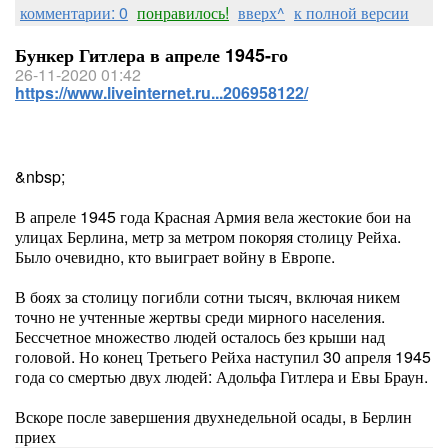
комментарии: 0
понравилось!
вверх^
к полной версии
Бункер Гитлера в апреле 1945-го
26-11-2020 01:42
https://www.liveinternet.ru...206958122/
&nbsp;
В апреле 1945 года Красная Армия вела жестокие бои на
улицах Берлина, метр за метром покоряя столицу Рейха.
Было очевидно, кто выиграет войну в Европе.
В боях за столицу погибли сотни тысяч, включая никем
точно не учтенные жертвы среди мирного населения.
Бессчетное множество людей осталось без крыши над
головой. Но конец Третьего Рейха наступил 30 апреля 1945
года со смертью двух людей: Адольфа Гитлера и Евы Браун.
Вскоре после завершения двухнедельной осады, в Берлин
приех