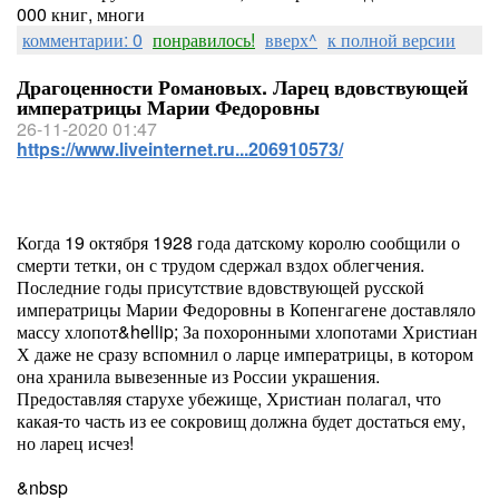
000 книг, многи
комментарии: 0
понравилось!
вверх^
к полной версии
Драгоценности Романовых. Ларец вдовствующей
императрицы Марии Федоровны
26-11-2020 01:47
https://www.liveinternet.ru...206910573/
Когда 19 октября 1928 года датскому королю сообщили о
смерти тетки, он с трудом сдержал вздох облегчения.
Последние годы присутствие вдовствующей русской
императрицы Марии Федоровны в Копенгагене доставляло
массу хлопот&hellip; За похоронными хлопотами Христиан
Х даже не сразу вспомнил о ларце императрицы, в котором
она хранила вывезенные из России украшения.
Предоставляя старухе убежище, Христиан полагал, что
какая-то часть из ее сокровищ должна будет достаться ему,
но ларец исчез!
&nbsp