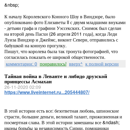
&nbsp;
К началу Королевского Конного Шоу в Виндзоре, было
опубликовано фото Елизаветы II с двумя младшими внуками
- детьми графа и графини Уэссекских. Снимок был сделан
на второй день Пасхи (26 апреля 2011 года), когда Леди
Луиза Виндзор и Джеймс, виконт Северн, отправились с
бабушкой на конную прогулку.
Пишут, что королева была так тронута фотографией, что
согласилась показать ее широкой общественности.
комментарии: 0
понравилось!
вверх^
к полной версии
Тайная война в Леванте и либидо друзской
принцессы Асмахан
26-11-2020 02:09
https://www.liveinternet.ru...205444807/
В этой истории есть все: безответная любовь, шпионские
страсти, большие деньги, великий талант, прижизненная и
посмертная слава. В этой истории замешаны все &ndash;
иконы борьбы за независимость Сирии, помощники