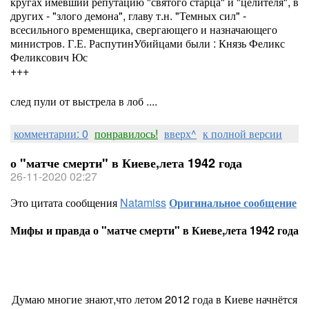
кругах имевший репутацию "святого старца" и "целителя", в
других - "злого демона", главу т.н. "Темных сил" -
всесильного временщика, свергающего и назначающего
министров. Г.Е. РаспутинУбийцами были : Князь Феликс
Феликсович Юс
+++
след пули от выстрела в лоб ....
комментарии: 0
понравилось!
вверх^
к полной версии
о "матче смерти" в Киеве,лета 1942 года
26-11-2020 02:27
Это цитата сообщения
Natamiss
Оригинальное сообщение
Мифы и правда о "матче смерти" в Киеве,лета 1942 года
Думаю многие знают,что летом 2012 года в Киеве начнётся