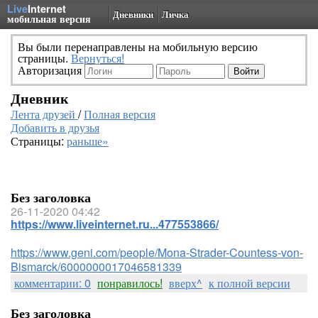
Live
Internet
Дневники
Личка
мобильная версия
Вы были перенаправлены на мобильную версию
страницы.
Вернуться!
Авторизация
Дневник
Лента друзей
/
Полная версия
Добавить в друзья
Страницы:
раньше»
Без заголовка
26-11-2020 04:42
https://www.liveinternet.ru...477553866/
https://www.geni.com/people/Mona-Strader-Countess-von-
Bismarck/6000000017046581339
комментарии: 0
понравилось!
вверх^
к полной версии
Без заголовка