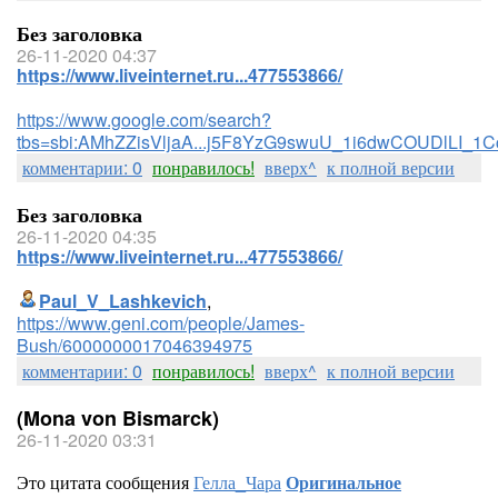
Без заголовка
26-11-2020 04:37
https://www.liveinternet.ru...477553866/
https://www.google.com/search?
tbs=sbi:AMhZZisVljaA...j5F8YzG9swuU_1i6dwCOUDlLI_1
комментарии: 0
понравилось!
вверх^
к полной версии
Без заголовка
26-11-2020 04:35
https://www.liveinternet.ru...477553866/
Paul_V_Lashkevich
,
https://www.geni.com/people/James-
Bush/6000000017046394975
комментарии: 0
понравилось!
вверх^
к полной версии
(Mona von Bismarck)
26-11-2020 03:31
Это цитата сообщения
Гелла_Чара
Оригинальное