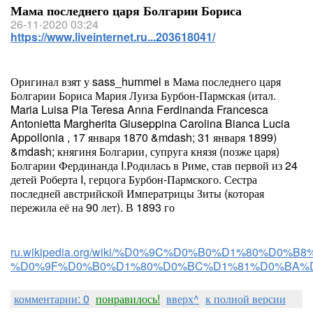
Мама последнего царя Болгарии Бориса
26-11-2020 03:24
https://www.liveinternet.ru...203618041/
Оригинал взят у sass_hummel в Мама последнего царя
Болгарии Бориса Мария Луиза Бурбон-Пармская (итал.
Maria Luisa Pia Teresa Anna Ferdinanda Francesca
Antonietta Margherita Giuseppina Carolina Bianca Lucia
Appollonia , 17 января 1870 &mdash; 31 января 1899)
&mdash; княгиня Болгарии, супруга князя (позже царя)
Болгарии Фердинанда I.Родилась в Риме, став первой из 24
детей Роберта I, герцога Бурбон-Пармского. Сестра
последней австрийской Императрицы Зиты (которая
пережила её на 90 лет). В 1893 го
ru.wikipedia.org/wiki/%D0%9C%D0%B0%D1%80%
%D0%9F%D0%B0%D1%80%D0%BC%D1%81%D0%BA%
комментарии: 0
понравилось!
вверх^
к полной версии