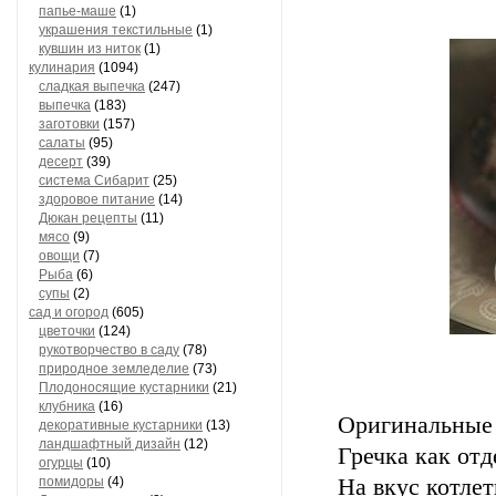
папье-маше
(1)
украшения текстильные
(1)
кувшин из ниток
(1)
кулинария
(1094)
сладкая выпечка
(247)
выпечка
(183)
заготовки
(157)
салаты
(95)
десерт
(39)
система Сибарит
(25)
здоровое питание
(14)
Дюкан рецепты
(11)
мясо
(9)
овощи
(7)
Рыба
(6)
супы
(2)
сад и огород
(605)
цветочки
(124)
рукотворчество в саду
(78)
природное земледелие
(73)
Плодоносящие кустарники
(21)
клубника
(16)
Оригинальные 
декоративные кустарники
(13)
ландшафтный дизайн
(12)
Гречка как от
огурцы
(10)
помидоры
(4)
На вкус котле