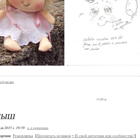
е/куколки
ЛЫШ
ля 2015 г. 19:59
+ в цитатник
бщения
Режевлянка
[
Прочитать целиком
+
В свой цитатник или сообщество!
]