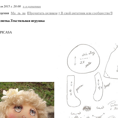
ля 2015 г. 20:00
+ в цитатник
бщения
Ма_ль_ва
[
Прочитать целиком
+
В свой цитатник или сообщество!
]
лютка.Текстильная игрушка
 PICASA