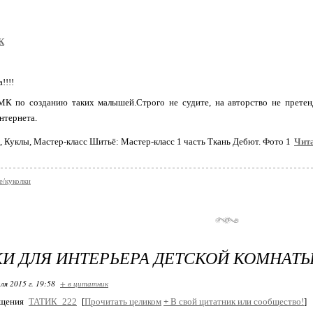
К
!!!!
 по созданию таких малышей.Строго не судите, на авторство не претендую
нтернета.
Чита
е/куколки
И ДЛЯ ИНТЕРЬЕРА ДЕТСКОЙ КОМНАТ
ля 2015 г. 19:58
+ в цитатник
бщения
ТАТИК_222
[
Прочитать целиком
+
В свой цитатник или сообщество!
]