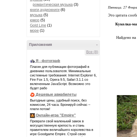
романтическая музыка
(3)
Пятница, 27 Февра
книги,аудиокниги
(6)
музыка
(5)
Это цитата соо
юмор
(5)
Куколка-ма
Gold Line
(1)
море
(1)
Найдено на
Приложения
-
Все (8)
Я - фотограф
Плагин для публикации фотографий в
дневнике пользователя. Минимальные
системные требования: Internet Explorer 6,
Fire Fox 1.5, Opera 9.5, Safari 3.1.1 со
включенным JavaScript. Возможно это
будет рабо
Дешевые авиабилеты
Выгодные цены, удобный поиск, без
комиссии, 24 часа. Бронируй сейчас –
плати потом!
Онлайн-игра "Empire"
Преврати свой маленький замок в
могущественную крепость и стань
правителем величайшего королевства в
игре Goodgame Empire. Строй свою