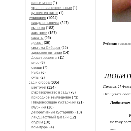
папье-маше
(1)
украшения текстильные
(1)
кувшин из ниток
(1)
кулинария
(1094)
сладкая выпечка
(247)
выпечка
(183)
заготовки
(157)
салаты
(95)
десерт
(39)
Рубрики:
рукодели
система Сибарит
(25)
здоровое питание
(14)
Дюкан рецепты
(11)
мясо
(9)
овощи
(7)
Рыба
(6)
ЛЮБИТЕ
супы
(2)
сад и огород
(605)
Пятница, 27 Февра
цветочки
(124)
рукотворчество в саду
(78)
Это цитата соо
природное земледелие
(73)
Плодоносящие кустарники
(21)
Любителям 
клубника
(16)
декоративные кустарники
(13)
КУКЛЯНДИЯ 
ландшафтный дизайн
(12)
не хочу рас
огурцы
(10)
помидоры
(4)
......