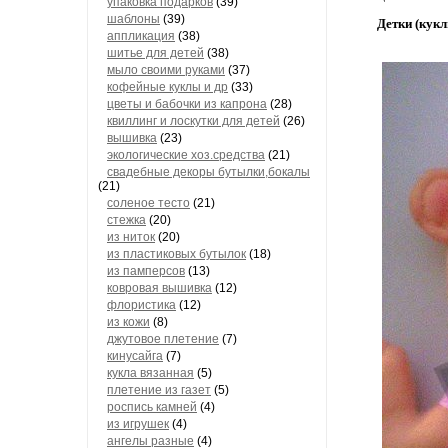
упаковка подарков
(39)
шаблоны
(39)
Детки (кук
аппликация
(38)
шитье для детей
(38)
мыло своими руками
(37)
кофейные куклы и др
(33)
цветы и бабочки из капрона
(28)
квиллинг и лоскутки для детей
(26)
вышивка
(23)
экологические хоз.средства
(21)
свадебные декоры бутылки,бокалы
(21)
соленое тесто
(21)
стежка
(20)
из ниток
(20)
из пластиковых бутылок
(18)
из памперсов
(13)
ковровая вышивка
(12)
флористика
(12)
из кожи
(8)
джутовое плетение
(7)
кинусайга
(7)
кукла вязанная
(5)
плетение из газет
(5)
роспись камней
(4)
из игрушек
(4)
ангелы разные
(4)