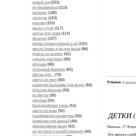
новый год
(253)
из фоамирана
(213)
валяние
(188)
лоскутки
(163)
куколки
(153)
мыло с нуля
(117)
шитье для дома
(113)
вязание
(107)
крема.тоники.помада и др
(101)
масла.травы и др.для мыла
(96)
букеты из конфет
(92)
одежда для кукол
(90)
игрушки
(86)
холодный фарфор
(85)
Шитье для ..
(76)
цветы из лент
(68)
Рубрики:
кулинари
шампуни.бальзамы для волос
(66)
бутылки,баночки
(59)
из фетра
(56)
декупаж
(54)
Вальдорфские куклы
(53)
цветы из кожи
(50)
ДЕТКИ 
парфюмерия,косметика
(50)
бомбочки.для ванной
(48)
декоративное мыло
(42)
Пятница, 27 Февра
из детского и хозяйственного
(40)
Это цитата соо