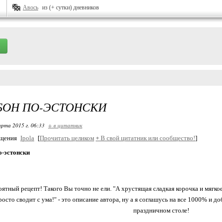
Авось
из (+ сутки) дневников
БОН ПО-ЭСТОНСКИ
арта 2015 г. 06:33
+ в цитатник
бщения
Ipola
[
Прочитать целиком
+
В свой цитатник или сообщество!
]
о-эстонски
ятный рецепт! Такого Вы точно не ели. "А хрустящая сладкая корочка и мягкое
росто сводит с ума!" - это описание автора, ну а я соглашусь на все 1000% и д
праздничном столе!