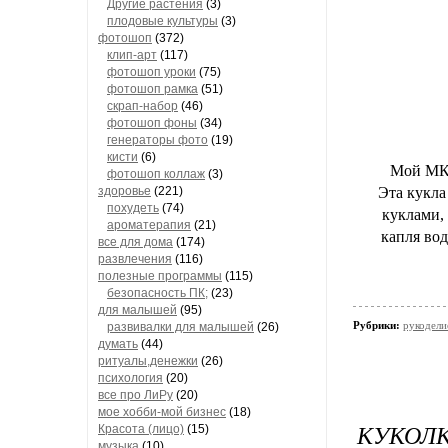
Другие растения
(3)
плодовые культуры
(3)
фотошоп
(372)
клип-арт
(117)
фотошоп уроки
(75)
фотошоп рамка
(51)
скрап-набор
(46)
фотошоп фоны
(34)
генераторы фото
(19)
кисти
(6)
Мой МК н
фотошоп коллаж
(3)
здоровье
(221)
Эта кукла
похудеть
(74)
куклами, 
ароматерапия
(21)
капля вод
все для дома
(174)
развлечения
(116)
полезные программы
(115)
безопасность ПК;
(23)
для малышей
(95)
Рубрики:
рукодели
развивалки для малышей
(26)
думать
(44)
ритуалы,денежки
(26)
психология
(20)
все про ЛиРу
(20)
мое хобби-мой бизнес
(18)
КУКОЛ
Красота (лицо)
(15)
музыка
(10)