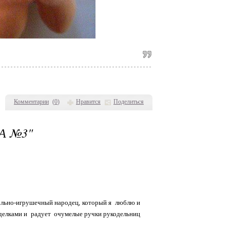
Комментарии
(
0
)
Нравится
Поделиться
А №3"
о-игрушечный народец, который я люблю и
поделками и радует очумелые ручки рукодельниц