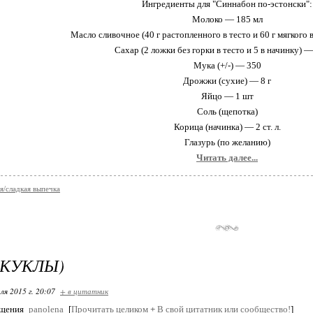
Ингредиенты для "Синнабон по-эстонски":
Молоко — 185 мл
Масло сливочное (40 г растопленного в тесто и 60 г мягкого 
Сахар (2 ложки без горки в тесто и 5 в начинку) — 7
Мука (+/-) — 350
Дрожжи (сухие) — 8 г
Яйцо — 1 шт
Соль (щепотка)
Корица (начинка) — 2 ст. л.
Глазурь (по желанию)
Читать далее...
я/сладкая выпечка
(КУКЛЫ)
ля 2015 г. 20:07
+ в цитатник
бщения
panolena
[
Прочитать целиком
+
В свой цитатник или сообщество!
]