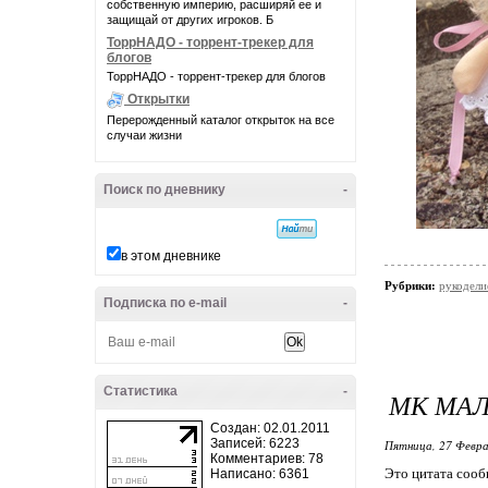
собственную империю, расширяй ее и
защищай от других игроков. Б
ТоррНАДО - торрент-трекер для
блогов
ТоррНАДО - торрент-трекер для блогов
Открытки
Перерожденный каталог открыток на все
случаи жизни
Поиск по дневнику
-
в этом дневнике
Рубрики:
рукодели
Подписка по e-mail
-
Статистика
-
МК МА
Создан: 02.01.2011
Записей: 6223
Пятница, 27 Февра
Комментариев: 78
Это цитата соо
Написано: 6361