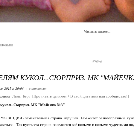
Читать далее...
е/куколки
ЛЯМ КУКОЛ...СЮРПРИЗ. МК "МАЙЕЧК
ля 2015 г. 20:06
+ в цитатник
бщения
Лана_Берг
[
Прочитать целиком
+
В свой цитатник или сообщество!
]
кукол...Сюрприз. МК "Майечка №3"
- замечательная страна игрушек. Там живет разнообразный кукольн
таваться... Так пусть эта страна заселяется всё новыми и новыми чудесными 