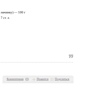
в начинку) — 100 г
 ст. л.
Комментарии
(
0
)
Нравится
Поделиться