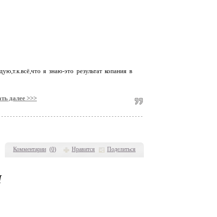
,т.к.всё,что я знаю-это результат копания в
ть далее >>>
Комментарии
(
0
)
Нравится
Поделиться
Ы