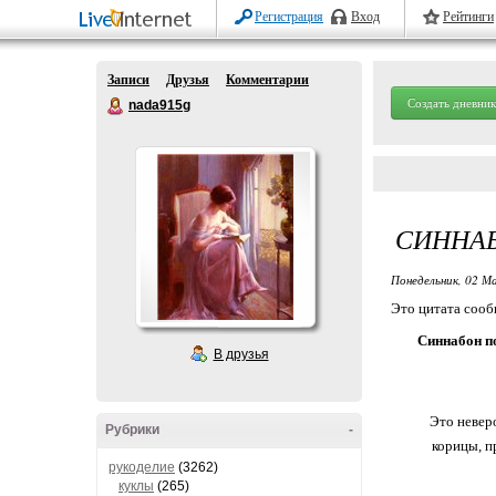
Регистрация
Вход
Рейтинги
Записи
Друзья
Комментарии
Создать дневник
nada915g
СИННА
Понедельник, 02 М
Это цитата соо
Синнабон п
В друзья
Это неверо
Рубрики
-
корицы, п
рукоделие
(3262)
куклы
(265)