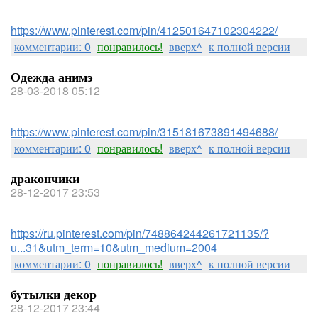
https://www.pinterest.com/pin/412501647102304222/
комментарии: 0
понравилось!
вверх^
к полной версии
Одежда анимэ
28-03-2018 05:12
https://www.pinterest.com/pin/315181673891494688/
комментарии: 0
понравилось!
вверх^
к полной версии
дракончики
28-12-2017 23:53
https://ru.pinterest.com/pin/748864244261721135/?
u...31&utm_term=10&utm_medium=2004
комментарии: 0
понравилось!
вверх^
к полной версии
бутылки декор
28-12-2017 23:44