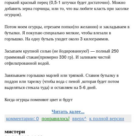
горький красный перец (0,5-1 штучки будет достаточно). Можно
добавить зерна горчицы, или то, что вы любите класть при засолке
огурцов).
Потом моем огурцы, отрезаем попки(по желанию) и закладываем в
бутылки. Я покупаю специально мелкие, чтобы влезали в
горлышко. На одну бутыль уходит около 3 килограммов.
Засыпаем крупной солью (не йодированную!) — полный 250
граммовый стакан(примерно 330 гр). И заливаем чистой
отфильтрованной водой.
Завязываем горлышко марлей или тряпкой. Ставим бутылку в
поддон или тарелку (чтобы вода с пеной ,которая будет потом
выделяться стекала туда) и оставляем на 5-6 дней.
Когда огурцы поменяют цвет и будут
Читать далее...
комментарии: 0
понравилось!
вверх^
к полной версии
мистери