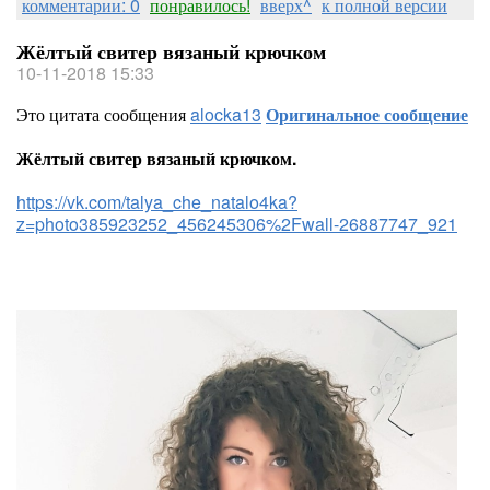
комментарии: 0
понравилось!
вверх^
к полной версии
Жёлтый свитер вязаный крючком
10-11-2018 15:33
Это цитата сообщения
alocka13
Оригинальное сообщение
Жёлтый свитер вязаный крючком.
https://vk.com/talya_che_natalo4ka?
z=photo385923252_456245306%2Fwall-26887747_921