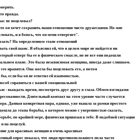
оверить.
это правда.
вас не поцеловал?
что он хочет сохранить наши отношения чисто дружескими. Но мне
еловать, и я боюсь, что он меня отвергнет".
зать? На определенном этапе отношений
ать свой шанс. Я объяснил ей, что в целом мире не найдется ни
оторый отверг бы ее в физическом смысле, но не все они подошли
нальном плане. Это была независимая женщина, иногда даже слишком.
это нравится. Она могла бы поцеловать его, а потом
бы, если бы он не ответил ей взаимностью.
соб справиться с вашей эмоциональной
ю - выждать время, посмотреть друг другу в глаза. Обмен взглядами
ересованности. Длительный контакт на этом уровне часто случается
ора. Данная конкретная пара, однако, уже вышла за рамки простого
дошла до этапа борьбы, о котором можно с уверенностью сказать,
борьбе, по крайней мере, физически привязан к тебе. В подобной ситуации
и на поцелуй.
ие для красивых женщин и очень красивых
енный опрос показал, что люди противоположного пола часто