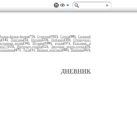
Фильм,фильм,фильм
(73),
Сумерки
(192),
Стихи
(98),
Сильный
я
(14),
Плагины
(5),
Песики
(23),
Пейзажи
(10),
Очевидное-
астоящая кровь
(16),
Музыка
(109),
куклы
(37),
Красивые и
ть!!!
(15),
Интерьер,дизайн
(12),
Звездные врата-сериал
(3),
женьщины
(67),
Дача
(1),
Вязание крючком
(60),
Вышивка
(62),
ДНЕВНИК