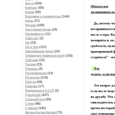
Кисти
(104)
Обязателен
Клипарт
(60)
ли примиритель
Кошки
(58)
Красивые и знаменитые
(144)
куклы
(37)
Да, потому что
Музыка
(109)
воспринимается
Настоящая кровь
(16)
Натюрморты
(11)
после ссоры. Ка
Нэйл-арт
(3)
помириться, он 
Ню
(23)
сработало, нуж
Он и Она
(115)
Оформление блога
(24)
примиряющей фр
Очевидное-Невероятное!!!
(158)
ссориться!" - и
Пейзажи
(10)
Песики
(23)
Что
Плагины
(5)
Поздравления
(14)
делать, если мо
Полезное
(218)
Притчи
(26)
Это вопрос для 
Рамочки
(17)
Рожденные в СССР
(2)
если после поце
Рукоделие
(437)
на дружбу. Что 
Сильный пол
(30)
снисходителен, 
Стихи
(98)
время постарай
Сумерки
(192)
Фильм,фильм,фильм
(73)
свое отношение 