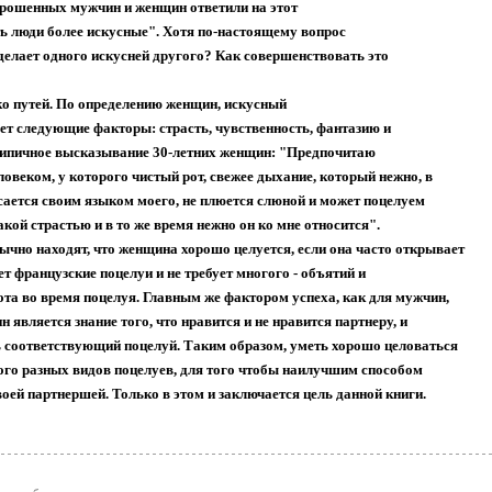
ошенных мужчин и женщин ответили на этот
ть люди более искусные". Хотя по-настоящему вопрос
 делает одного искусней другого? Как совершенствовать это
 путей. По определению женщин, искусный
ет следующие факторы: страсть, чувственность, фантазию и
Типичное высказывание 30-летних женщин: "Предпочитаю
ловеком, у которого чистый рот, свежее дыхание, который нежно, в
асается своим языком моего, не плюется слюной и может поцелуем
какой страстью и в то же время нежно он ко мне относится".
чно находят, что женщина хорошо целуется, если она часто открывает
ет французские поцелуи и не требует многого - объятий и
та во время поцелуя. Главным же фактором успеха, как для мужчин,
н является знание того, что нравится и не нравится партнеру, и
 соответствующий поцелуй. Таким образом, уметь хорошо целоваться
ного разных видов поцелуев, для того чтобы наилучшим способом
воей партнершей. Только в этом и заключается цель данной книги.