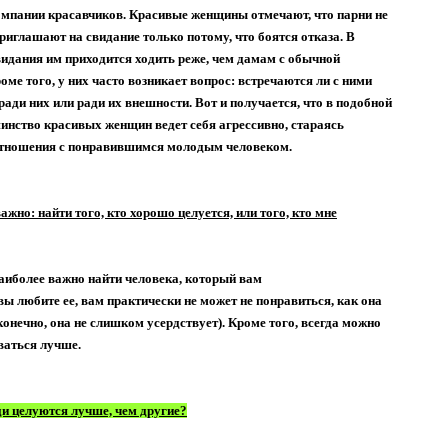
мпании красавчиков. Красивые женщины отмечают, что парни не
приглашают на свидание только потому, что боятся отказа. В
видания им приходится ходить реже, чем дамам с обычной
ме того, у них часто возникает вопрос: встречаются ли с ними
ади них или ради их внешности. Вот и получается, что в подобной
инство красивых женщин ведет себя агрессивно, стараясь
отношения с понравившимся молодым человеком.
важно: найти того, кто хорошо целуется, или того, кто мне
иболее важно найти человека, который вам
вы любите ее, вам практически не может не понравиться, как она
 конечно, она не слишком усердствует). Кроме того, всегда можно
ваться лучше.
ди целуются лучше, чем другие?