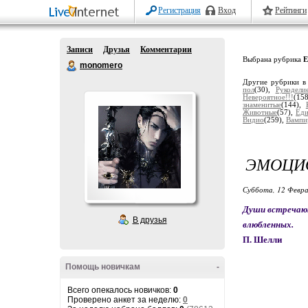
Регистрация
Вход
Рейтинги
Записи
Друзья
Комментарии
Выбрана рубрика
Е
monomero
Другие рубрики в
пол
(30),
Рукодели
Невероятное!!!
(15
знаменитые
(144),
Животные
(57),
Ед
Видио
(259),
Вампи
ЭМОЦИО
Суббота, 12 Февра
Души встречают
В друзья
влюбленных.
П. Шелли
Помощь новичкам
-
Всего опекалось новичков:
0
Проверено анкет за неделю:
0