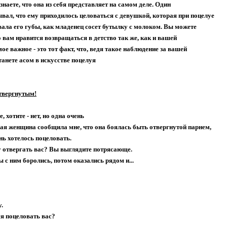
узнаете, что она из себя представляет на самом деле. Один
вал, что ему приходилось целоваться с девушкой, которая при поцелуе
ала его губы, как младенец сосет бутылку с молоком. Вы можете
 вам нравится возвращаться в детство так же, как и вашей
ое важное - это тот факт, что, ведя такое наблюдение за вашей
танете асом в искусстве поцелуя
твергнутым!
 хотите - нет, но одна очень
ая женщина сообщила мне, что она боялась быть отвергнутой парнем,
нь хотелось поцеловать.
му отвергать вас? Вы выглядите потрясающе.
ы с ним боролись, потом оказались рядом и...
.
ся поцеловать вас?