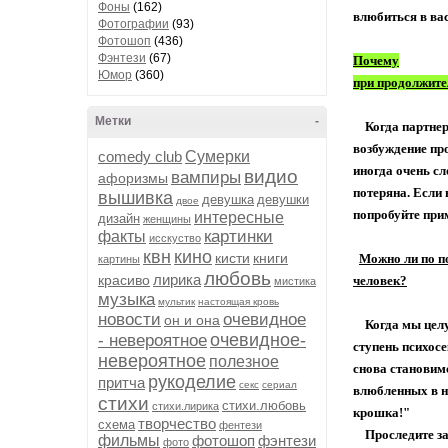
Фоны
(162)
влюбиться в вас
Фотографии
(93)
Фотошоп
(436)
Фэнтези
(67)
Почему
Юмор
(360)
при продолжите
Метки
-
Когда партнеры
возбуждение про
comedy club
Сумерки
иногда очень сл
видио
вампиры
афоризмы
потеряна. Если 
вышивка
девушка
девушки
двое
попробуйте при
интересные
дизайн
женщины
картинки
факты
исскуство
квн
кино
кисти
книги
Можно ли по по
картины
любовь
лирика
красиво
человек?
мистика
музыка
мультик
настоящая кровь
новости
очевидное
он и она
Когда мы целу
очевидное-
- невероятное
ступень психосе
невероятное
полезное
снова становим
рукоделие
притча
секс
сериал
влюбленных в н
стихи
стихи.любовь
стихи.лирика
крошка!"
творчество
схема
фентези
Проследите за
фильмы
фотошоп
фэнтези
фото