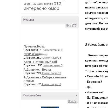
детство", и вы 
это
цветы
часткшки
эротика
парень рассказы
интересно
юмор
обычно посасыв
обнаружить, что
Музыка
-
девушке. Но сам
Все (79)
спутницей, вы с
Я боюсь быть о
Пуччини.Тоска.
Слушали: 8370
Комментарии: 0
СУКИ гЁрл)))))))))
Хотите - верьте,
Слушали: 281
Комментарии: 6
красивая молод
Ария - Потерянный рай
Слушали: 1250
Комментарии: 3
которого ей оче
А.Данилко. - Весна
"- С чего бы е
Слушали: 219
Комментарии: 0
- Спасибо. Но м
А.Данилко. - Собирая желтые
листья
- Боролись?
Слушали: 192
Комментарии: 0
- Да.
- Физически?
Фотоальбом
-
- Да. Понарошку
Все (2)
- И он не пытал