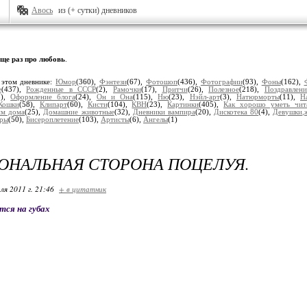
Авось
из (+ сутки) дневников
ще раз про любовь
.
 этом дневнике:
Юмор
(360),
Фэнтези
(67),
Фотошоп
(436),
Фотографии
(93),
Фоны
(162),
е
(437),
Рожденные в СССР
(2),
Рамочки
(17),
Притчи
(26),
Полезное
(218),
Поздравлени
8),
Оформление блога
(24),
Он и Она
(115),
Ню
(23),
Нэйл-арт
(3),
Натюрморты
(11),
Н
Кошки
(58),
Клипарт
(60),
Кисти
(104),
КВН
(23),
Картинки
(405),
Как хорошо уметь чита
им дома
(25),
Домашние животные
(32),
Дневники вампира
(20),
Дискотека 80
(4),
Девушки,
ры
(50),
Бисероплетение
(103),
Артисты
(6),
Ангелы
(1)
НАЛЬНАЯ СТОРОНА ПОЦЕЛУЯ.
ля 2011 г. 21:46
+ в цитатник
ся на губах