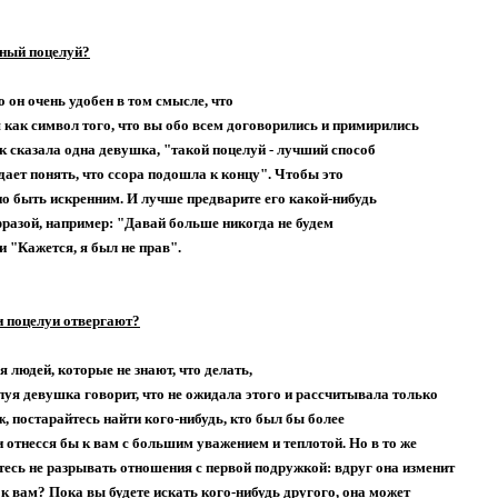
ный поцелуй?
 он очень удобен в том смысле, что
 как символ того, что вы обо всем договорились и примирились
к сказала одна девушка, "такой поцелуй - лучший способ
дает понять, что ссора подошла к концу". Чтобы это
но быть искренним. И лучше предварите его какой-нибудь
азой, например: "Давай больше никогда не будем
ли "Кажется, я был не прав".
и поцелуи отвергают?
людей, которые не знают, что делать,
луя девушка говорит, что не ожидала этого и рассчитывала только
ж, постарайтесь найти кого-нибудь, кто был бы более
и отнесся бы к вам с большим уважением и теплотой. Но в то же
тесь не разрывать отношения с первой подружкой: вдруг она изменит
к вам? Пока вы будете искать кого-нибудь другого, она может