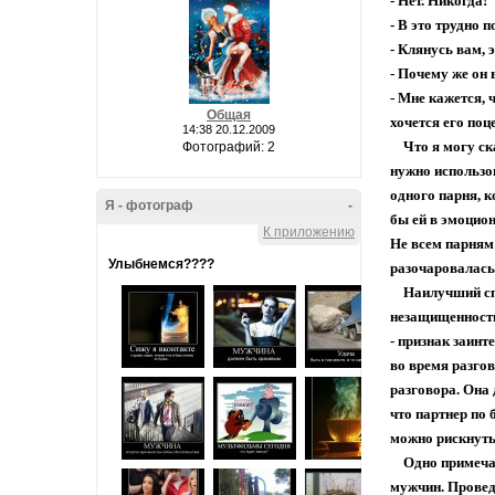
- Нет. Никогда!
- В это трудно п
- Клянусь вам, 
- Почему же он 
- Мне кажется, 
Общая
хочется его поц
14:38 20.12.2009
Что я могу ска
Фотографий: 2
нужно использов
одного парня, к
Я - фотограф
-
бы ей в эмоцио
К приложению
Не всем парням 
Улыбнемся????
разочаровалась 
Наилучший спо
незащищенность
- признак заинт
во время разгов
разговора. Она 
что партнер по 
можно рискнуть 
Одно примечан
мужчин. Провед