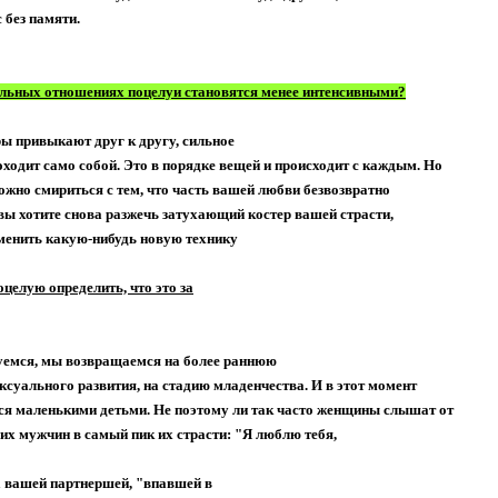
 без памяти.
льных отношениях поцелуи становятся менее интенсивными?
 привыкают друг к другу, сильное
ходит само собой. Это в порядке вещей и происходит с каждым. Но
ожно смириться с тем, что часть вашей любви безвозвратно
вы хотите снова разжечь затухающий костер вашей страсти,
менить какую-нибудь новую технику
целую определить, что это за
емся, мы возвращаемся на более раннюю
ксуального развития, на стадию младенчества. И в этот момент
ся маленькими детьми. Не поэтому ли так часто женщины слышат от
их мужчин в самый пик их страсти: "Я люблю тебя,
 вашей партнершей, "впавшей в