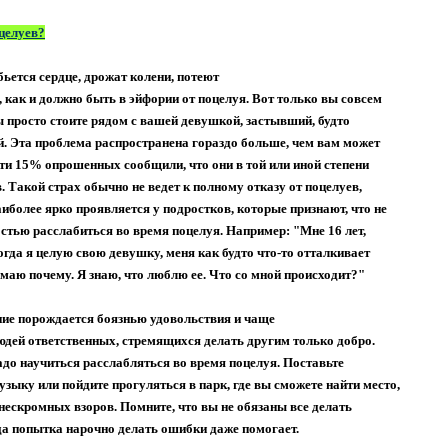
оцелуев?
ьется сердце, дрожат колени, потеют
к, как и должно быть в эйфории от поцелуя. Вот только вы совсем
ы просто стоите рядом с вашей девушкой, застывший, будто
. Эта проблема распространена гораздо больше, чем вам может
чти 15% опрошенных сообщили, что они в той или иной степени
. Такой страх обычно не ведет к полному отказу от поцелуев,
аиболее ярко проявляется у подростков, которые признают, что не
стью расслабиться во время поцелуя. Например: "Мне 16 лет,
огда я целую свою девушку, меня как будто что-то отталкивает
имаю почему. Я знаю, что люблю ее. Что со мной происходит?"
е порождается боязнью удовольствия и чаще
людей ответственных, стремящихся делать другим только добро.
до научиться расслабляться во время поцелуя. Поставьте
зыку или пойдите прогуляться в парк, где вы сможете найти место,
нескромных взоров. Помните, что вы не обязаны все делать
да попытка нарочно делать ошибки даже помогает.