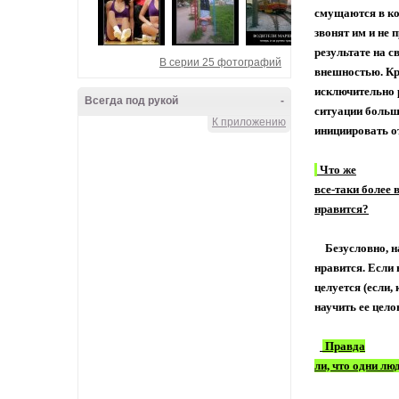
смущаются в ко
звонят им и не 
результате на с
В серии 25 фотографий
внешностью. Кро
исключительно р
Всегда под рукой
-
ситуации больш
К приложению
инициировать 
Что же
все-таки более 
нравится?
Безусловно, на
нравится. Если 
целуется (если,
научить ее цело
Правда
ли, что одни лю