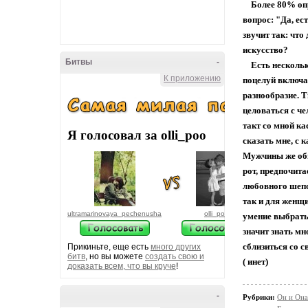
Более 80% опр
вопрос: "Да, ес
звучит так: что
искусство?
Битвы
-
Есть несколько
К приложению
поцелуй включа
разнообразие. 
целоваться с че
такт со мной к
Я голосовал за olli_poo
сказать мне, с 
Мужчины же обы
рот, предпочита
любовного шепо
так и для женщи
ultramarinovaya_pechenusha
olli_poo
умение выбрать
значит знать м
сблизиться со с
Прикиньте, еще есть
много других
битв
, но вы можете
создать свою и
( инет)
доказать всем, что вы круче
!
-
Рубрики:
Он и Она