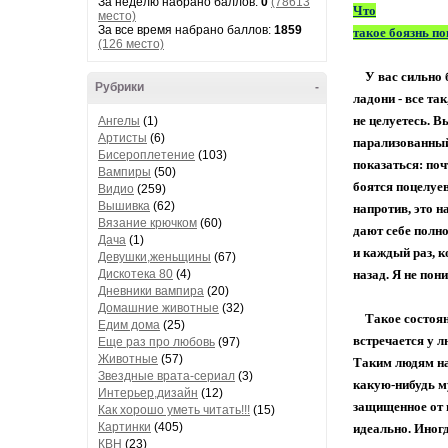
За неделю набрано баллов:
0
(78613
Что
место)
За все время набрано баллов:
1859
такое боязнь п
(126 место)
У вас сильно б
Рубрики
-
ладони - все та
не целуетесь. В
Ангелы
(1)
Артисты
(6)
парализованный
Бисероплетение
(103)
показаться: по
Вампиры
(50)
боятся поцелуев
Видио
(259)
Вышивка
(62)
напротив, это н
Вязание крючком
(60)
дают себе полно
Дача
(1)
и каждый раз, к
Девушки,женьщины
(67)
Дискотека 80
(4)
назад. Я не пон
Дневники вампира
(20)
Домашние животные
(32)
Такое состояни
Едим дома
(25)
встречается у 
Еще раз про любовь
(97)
Животные
(57)
Таким людям на
Звездные врата-сериал
(3)
какую-нибудь му
Интерьер,дизайн
(12)
защищенное от 
Как хорошо уметь читать!!!
(15)
Картинки
(405)
идеально. Иног
КВН
(23)