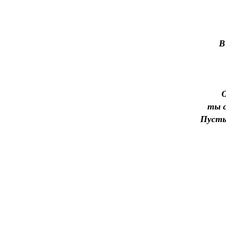
В
О
ты с
Пусть