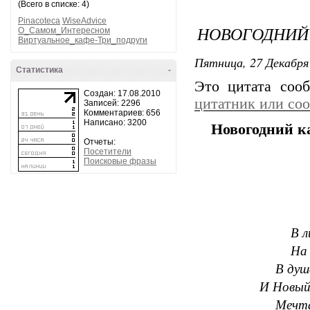
(Всего в списке: 4)
Pinacoteca
WiseAdvice
НОВОГОДНИЙ
О_Самом_Интересном
Виртуальное_кафе-Три_подруги
Пятница, 27 Декабря 
Статистика
-
Это цитата со
Создан: 17.08.2010
цитатник или со
Записей: 2296
Комментариев: 656
Написано: 3200
Новогодний к
Отчеты:
Посетители
Поисковые фразы
В л
На 
В душ
И Новый 
Мечта