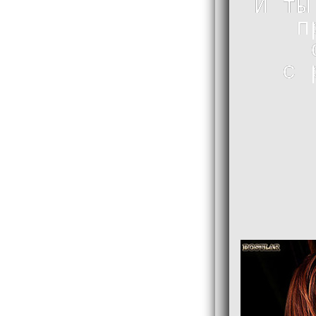
И ты
п
с 