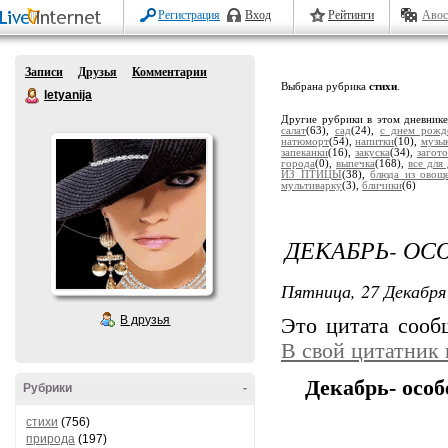
Регистрация
Вход
Рейтинги
Авос
Записи
Друзья
Комментарии
Выбрана рубрика
стихи
.
letyanija
Другие рубрики в этом дневник
салат
(63),
сад
(24),
с днем рожд
натюморт
(54),
напитки
(10),
музы
запеканки
(16),
закуска
(34),
загото
города
(0),
выпечка
(168),
все для
ИЗ ПТИЦЫ
(38),
блюда из овоще
мультиварку
(3),
бличики
(6)
ДЕКАБРЬ- ОС
Пятница, 27 Декабря 
В друзья
Это цитата соо
В свой цитатник
Декабрь- особ
Рубрики
-
стихи
(756)
природа
(197)