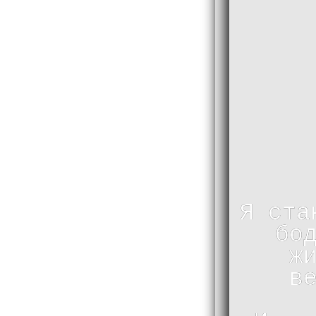
Я ста
бо
ж
в