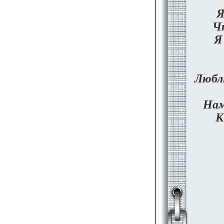
Я
Ч
Я
Любл
Нам
К