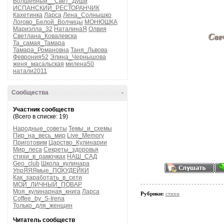
Волшебный__Свет_Души
ИСПАНСКИЙ_РЕСТОРАНЧИК
Кахетинка
Ларса
Лена_Солнышко
Логово_Белой_Волчицы
МОНЮШКА
Мариэлла_32
НаталинаЯ
Олвия
Све
Светлана_Ковалевска
Та_самая_Тамара
Тамара_Романовна
Таня_Львова
Феврония52
Элина_Чернышова
женя_масальская
милена50
натали2011
Сообщества
-
Участник сообществ
(Всего в списке: 19)
Народные_советы
Темы_и_схемы
Пир_на_весь_мир
Live_Memory
Приготовим
Царство_Кулинарии
Мир_леса
Секреты_здоровья
стихи_в_рамочках
НАШ_САД
Geo_club
Школа_кулинара
УпрЯЯЯмые_ПОХУДЕЙКИ
Как_заработать_в_сети
МОЙ_ЛИЧНЫЙ_ПОВАР
Моя_кулинарная_книга
Ларса
Рубрики:
стихи
Coffee_by_S-Irena
Только_для_женщин
Читатель сообществ