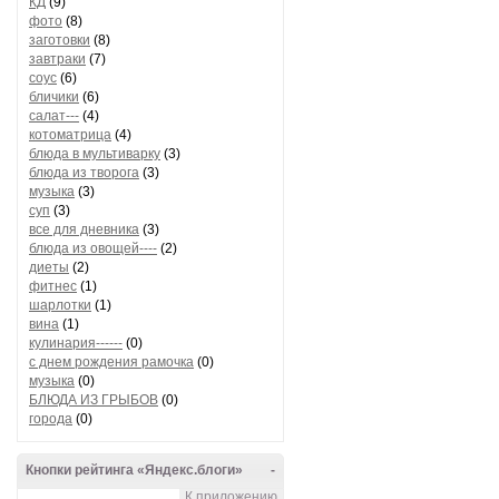
КД
(9)
фото
(8)
заготовки
(8)
завтраки
(7)
соус
(6)
бличики
(6)
салат---
(4)
котоматрица
(4)
блюда в мультиварку
(3)
блюда из творога
(3)
музыка
(3)
суп
(3)
все для дневника
(3)
блюда из овощей----
(2)
диеты
(2)
фитнес
(1)
шарлотки
(1)
вина
(1)
кулинария------
(0)
с днем рождения рамочка
(0)
музыка
(0)
БЛЮДА ИЗ ГРЫБОВ
(0)
города
(0)
Кнопки рейтинга «Яндекс.блоги»
-
К приложению