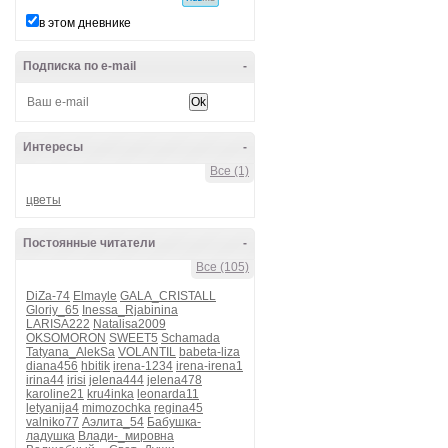
в этом дневнике
Подписка по e-mail
-
Интересы
-
Все (1)
цветы
Постоянные читатели
-
Все (105)
DiZa-74
Elmayle
GALA_CRISTALL
Gloriy_65
Inessa_Rjabinina
LARISA222
Natalisa2009
OKSOMORON
SWEET5
Schamada
Tatyana_AlekSa
VOLANTIL
babeta-liza
diana456
hbitik
irena-1234
irena-irena1
irina44
irisi
jelena444
jelena478
karoline21
kru4inka
leonarda11
letyanija4
mimozochka
regina45
valniko77
Аэлита_54
Бабушка-
ладушка
Влади-_мировна