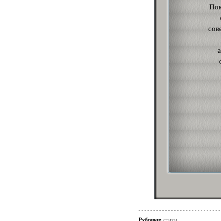
Пок
сов
Рубрики:
стихи