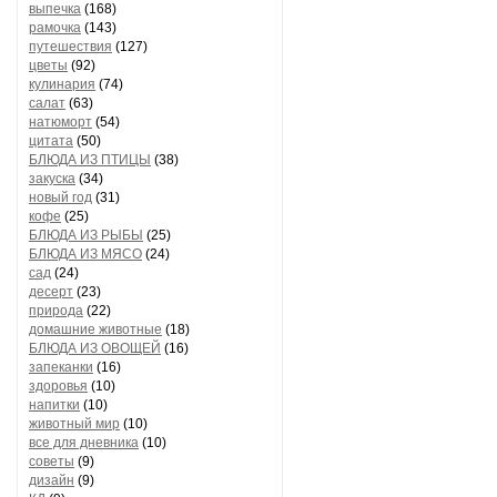
выпечка
(168)
рамочка
(143)
путешествия
(127)
цветы
(92)
кулинария
(74)
салат
(63)
натюморт
(54)
цитата
(50)
БЛЮДА ИЗ ПТИЦЫ
(38)
закуска
(34)
новый год
(31)
кофе
(25)
БЛЮДА ИЗ РЫБЫ
(25)
БЛЮДА ИЗ МЯСО
(24)
сад
(24)
десерт
(23)
природа
(22)
домашние животные
(18)
БЛЮДА ИЗ ОВОЩЕЙ
(16)
запеканки
(16)
здоровья
(10)
напитки
(10)
животный мир
(10)
все для дневника
(10)
советы
(9)
дизайн
(9)