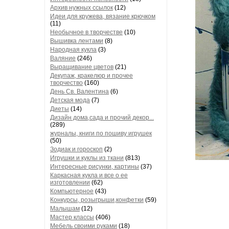
Архив нужных ссылок
(12)
Идеи для кружева, вязание крючком
(11)
Необычное в творчестве
(10)
Вышивка лентами
(8)
Народная кукла
(3)
Валяние
(246)
Выращивание цветов
(21)
Декупаж, кракелюр и прочее
творчество
(160)
День Св. Валентина
(6)
Детская мода
(7)
Диеты
(14)
Дизайн дома,сада и прочий декор...
(289)
журналы, книги по пошиву игрушек
(50)
Зодиак и гороскоп
(2)
Игрушки и куклы из ткани
(813)
Интересные рисунки, картины
(37)
Каркасная кукла и все о ее
изготовлении
(62)
Компьютерное
(43)
Конкурсы, розыгрыши,конфетки
(59)
Малышам
(12)
Мастер классы
(406)
Мебель своими руками
(18)