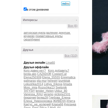
в этом дневнике
Интересы
-
Все (6)
авторская кукла
валяние
декупаж.
кружево
примитивные куклы
скрапбукинг
Друзья
-
Все (310)
Друзья онлайн
Lina60
Друзья оффлайн
Кого давно нет?
Кого добавить?
besta-aks
CAZADOR
CopperCat
Elena250309
Elena_55555
Enigmatica
galinaras
gla-mur
heregirl
Izumblak
Lekushka2014
Lidiya_Ejkova
limada
Moio_imia
Rozochka13
Svetonik
TATYSIY
tender_Helen
Ulduz_80
Vanessa_RAU
veramo
victoria1531
бекарчик
белка28
Глебова_Елена
Елена_Никоноровна
ЖИВЕНА
Илита
Кактус_не_колючий
Клара66
Курганка
Лана_Берг
ЛИса-2
Май_64