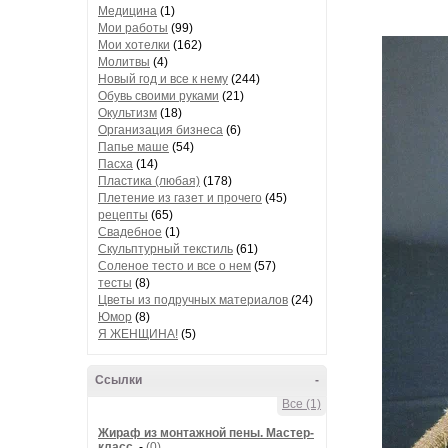
Медицина
(1)
Мои работы
(99)
Мои хотелки
(162)
Молитвы
(4)
Новый год и все к нему
(244)
Обувь своими руками
(21)
Окультизм
(18)
Организация бизнеса
(6)
Папье маше
(54)
Пасха
(14)
Пластика (любая)
(178)
Плетение из газет и прочего
(45)
рецепты
(65)
Свадебное
(1)
Скульптурный текстиль
(61)
Соленое тесто и все о нем
(57)
тесты
(8)
Цветы из подручных материалов
(24)
Юмор
(8)
Я ЖЕНЩИНА!
(5)
Ссылки
-
Все (1)
Жираф из монтажной пены. Мастер-
класс.
-
(0)