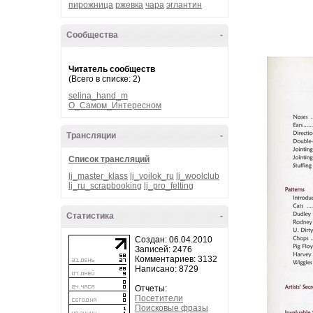
пирожница
ржевка
чара
эглантин
Сообщества
-
Читатель сообществ
(Всего в списке: 2)
selina_hand_m
О_Самом_Интересном
Трансляции
-
Список трансляций
lj_master_klass
lj_voilok_ru
lj_woolclub
lj_ru_scrapbooking
lj_pro_felting
Статистика
-
Создан: 06.04.2010
Записей: 2476
Комментариев: 3132
Написано: 8729
Отчеты:
Посетители
Поисковые фразы