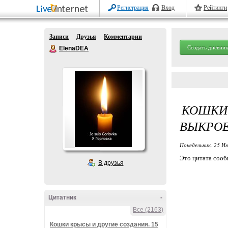
Регистрация
Вход
Рейтинги
Записи
Друзья
Комментарии
Создать дневник
ElenaDEA
КОШКИ
ВЫКРОЕ
Понедельник, 25 Ию
Это цитата соо
В друзья
Цитатник
-
Все (2163)
Кошки крысы и другие создания. 15