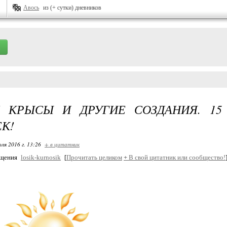
Авось
из (+ сутки) дневников
 КРЫСЫ И ДРУГИЕ СОЗДАНИЯ. 15
К!
ля 2016 г. 13:26
+ в цитатник
бщения
losik-kurnosik
[
Прочитать целиком
+
В свой цитатник или сообщество!