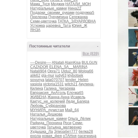
Мама_Туся
Меджик
НАТАЛИ_МОН
Натуральные_камни
Нина22
Подарки_своими_руками
подружка5
Преленка
Пурумпица
Сегежанка
Семи-цветочка
ТАТКА_ЭДУАРДОВНА
Устюжка
царевна_Тата
Юлия_Ж
ЯНЗА
Постоянные читатели
-
Все (839)
----Desire----
ANatali
AlainKisa
BULGUN
CAZADOR
ELENA_SA__MARINA
Natali904
Opra71
Ulduz_80
Wolga66
alik62
gla-mur
judy63
klybotsek
sovunya
tata070707
tender_Helen
vasiola
victoria1531
witch21
Акулина-
Килина
Галина_Чигарева
Евпраксия_АнАтоль
Елочка65
ЖИВЕНА
Жанна-Анна
Исавель
Кактус_не_колючий
Леди_Багира
Любовь_Суфранова
МУНИРА_лучистая
Май_64
Наталья_Душкова
Натуральные_камни
Ольга_Лёлик
Рафида_Пронина
Роси
Семи-
цветочка
Татьяна_матвеенко
Худышка_Ла
Элизабет777
белка28
енола
новая_фея
оТАНня
пасечница