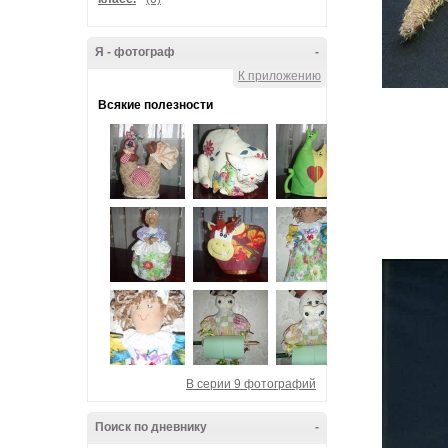
Я - фотограф
-
К приложению
Всякие полезности
В серии 9 фотографий
Поиск по дневнику
-