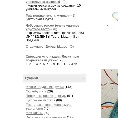
уникальных выкроек!
-
(0)
Кошки крысы и другие создания. 15
уникальных выкроек! ...
Текстильная кукла. журнал
-
(1)
Текстильная кукла. . ...
Чебуреки с мясом (очень удачное
хрусткое тесто)
-
(8)
http://www.koolinar.ru/recipe/view/103531
ИНГРЕДИЕНТЫ Тесто: Мука — 8 ст
Вода &m...
Старички от Джилл Маасс
-
(0)
...
Операция-утилизация. Лоскутные
покрывала из джинс.
-
(0)
1. 2. 3. 4. 5. 6. 7. 8. 9. 10. 11. 12.&nb...
Рубрики
-
Мишки Тедди и их друзья
(143)
Скрапбукинг
(126)
Переделка,пошив, одежды
(91)
Кукольные мастера
(89)
Текстильная шарнирная кукла-
технология
(45)
Моя жизнь.
(30)
Интересности-полезности
(18)