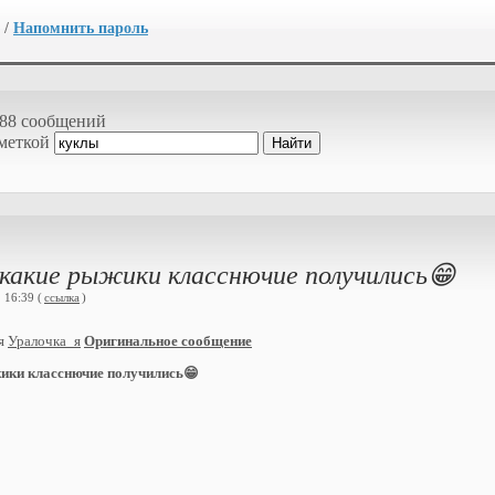
/
Напомнить пароль
88 сообщений
 меткой
какие рыжики класснючие получились😁
 16:39 (
ссылка
)
ия
Уралочка_я
Оригинальное сообщение
жики класснючие получились😁