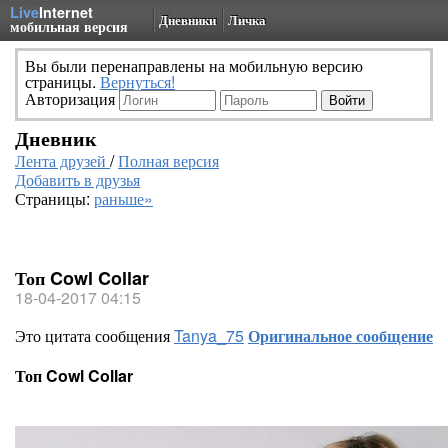
Live
Internet
Дневники
Личка
мобильная версия
Вы были перенаправлены на мобильную версию
страницы.
Вернуться!
Авторизация
Дневник
Лента друзей
/
Полная версия
Добавить в друзья
Страницы:
раньше»
Топ Cowl Collar
18-04-2017 04:15
Это цитата сообщения
Tanya_75
Оригинальное сообщение
Топ Cowl Collar