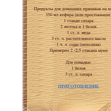
Продукты для домашних пряников на к
350 мл кефира (или простокваши
1 стакан сахара
2 желтка и 1 белок
1 ст. л. меда
3 ст. л. растительного масла
1 ч. л. соды (неполная)
Примерно 2 -2,5 стакана муки
Для помадки:
1 белок
3 ст. л. сахара
ПРИГОТОВЛЕНИЕ