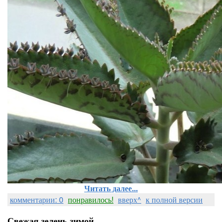
Читать далее...
комментарии: 0
понравилось!
вверх^
к полной версии
Свежая зелень зимой.