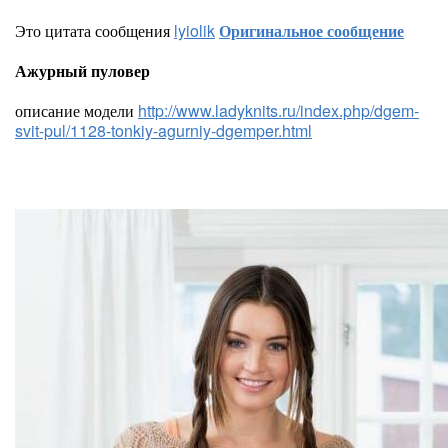
Это цитата сообщения
lyiolik
Оригинальное сообщение
Ажурный пуловер
описание модели
http://www.ladyknits.ru/index.php/dgem-
svit-pul/1128-tonkiy-agurniy-dgemper.html