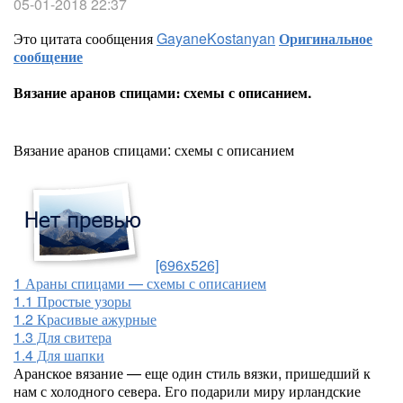
05-01-2018 22:37
Это цитата сообщения
GayaneKostanyan
Оригинальное
сообщение
Вязание аранов спицами։ схемы с описанием.
Вязание аранов спицами: схемы с описанием
[696x526]
1
Араны спицами — схемы с описанием
1.1
Простые узоры
1.2
Красивые ажурные
1.3
Для свитера
1.4
Для шапки
Аранское вязание — еще один стиль вязки, пришедший к
нам с холодного севера. Его подарили миру ирландские