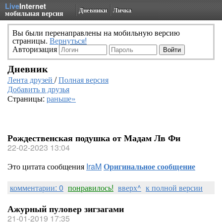
Live
Internet
Дневники
Личка
мобильная версия
Вы были перенаправлены на мобильную версию
страницы.
Вернуться!
Авторизация
Дневник
Лента друзей
/
Полная версия
Добавить в друзья
Страницы:
раньше»
Рождественская подушка от Мадам Лв Фи
22-02-2023 13:04
Это цитата сообщения
IraM
Оригинальное сообщение
комментарии: 0
понравилось!
вверх^
к полной версии
Ажурный пуловер зигзагами
21-01-2019 17:35