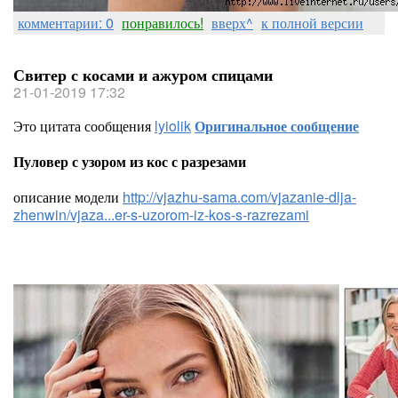
комментарии: 0
понравилось!
вверх^
к полной версии
Свитер с косами и ажуром спицами
21-01-2019 17:32
Это цитата сообщения
lyiolik
Оригинальное сообщение
Пуловер с узором из кос с разрезами
описание модели
http://vjazhu-sama.com/vjazanie-dlja-
zhenwin/vjaza...er-s-uzorom-iz-kos-s-razrezami