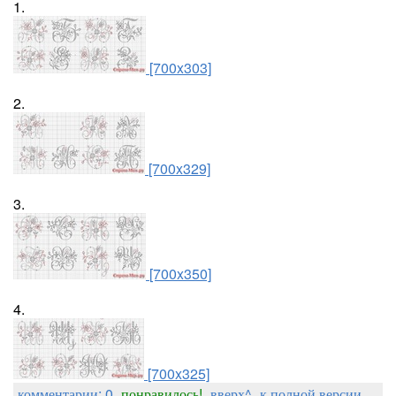
1.
[700x303]
2.
[700x329]
3.
[700x350]
4.
[700x325]
комментарии: 0
понравилось!
вверх^
к полной версии